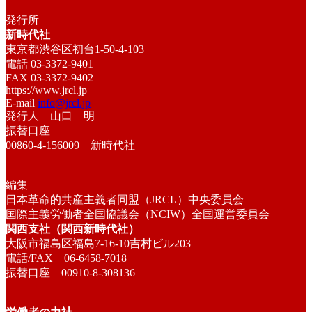
発行所
新時代社
東京都渋谷区初台1-50-4-103
電話 03-3372-9401
FAX 03-3372-9402
https://www.jrcl.jp
E-mail
info@jrcl.jp
発行人 山口 明
振替口座
00860-4-156009 新時代社
編集
日本革命的共産主義者同盟（JRCL）中央委員会
国際主義労働者全国協議会（NCIW）全国運営委員会
関西支社（関西新時代社）
大阪市福島区福島7-16-10吉村ビル203
電話/FAX 06-6458-7018
振替口座 00910-8-308136