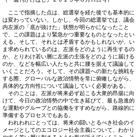
ここで指摘した点は、総選挙を経た後でも基本的に
は変わっていない。しかし、今回の総選挙では、議会
内左派の「底が抜けた」状態が明らかになったこと
で、この課題はより緊急かつ重要なものとなったとい
える。そして、それとは矛盾するかもしれないが、い
ま求められているのは、左派をどのように再生するの
か、とりわけ若い層に左派の主張をどのように届ける
のか、などを幅広い人たちと共に腰を据えて議論して
いくことだろう。そして、その課題への新たな挑戦を
する際、グローバルな政治情勢を常に俯瞰しながら、
具体的な方向性について議論していく必要がある。
そのことは、左派が将来必ず起こる大衆的昂揚に向
けて、今日の政治情勢の中で生き延びて、最も急進的
な運動やグループとの協働をすすめながら、路線的に
準備するプロセスでもある。
われわれにとっては、将来の闘いとるべき社会のイ
メージとしてのエコロジー社会主義について、わかり