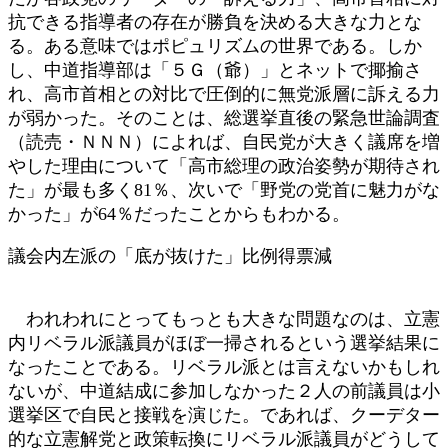
抗できる指導者の存在が勝負を決める大きな力とな
る。ある意味ではポピュリズムの世界である。しか
し、中道指導部は「５Ｇ（爺）」とネットで揶揄さ
れ、高市首相との対比で圧倒的に無党派層に訴える力
が弱かった。そのことは、総選挙直後の緊急世論調査
（読売・ＮＮＮ）によれば、自民党が大きく議席を増
やした理由について「高市総理の政治姿勢が期待され
た」が最も多く81％、次いで「野党の党首に魅力がな
かった」が64％だったことからもわかる。
議会内左派の「底が抜けた」比例得票減
われわれにとってもっとも大きな問題なのは、立憲
内リベラル派議員がほぼ一掃されるという選挙結果に
なったことである。リベラル派とは言えないかもしれ
ないが、中道結成に参加しなかった２人の前議員は小
選挙区で自民と接戦を演じた。であれば、クーデター
的な立憲解党と政策転換にリベラル派議員がどうして