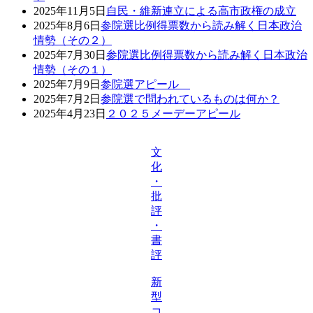
2025年11月5日
自民・維新連立による高市政権の成立
2025年8月6日
参院選比例得票数から読み解く日本政治
情勢（その２）
2025年7月30日
参院選比例得票数から読み解く日本政治
情勢（その１）
2025年7月9日
参院選アピール
2025年7月2日
参院選で問われているものは何か？
2025年4月23日
２０２５メーデーアピール
文
化
・
批
評
・
書
評
新
型
コ