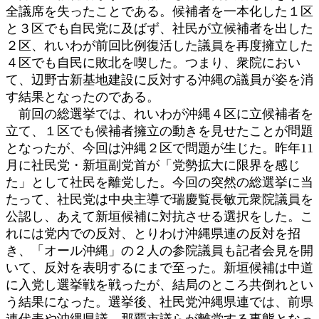
全議席を失ったことである。候補者を一本化した１区
と３区でも自民党に及ばず、社民が立候補者を出した
２区、れいわが前回比例復活した議員を再度擁立した
４区でも自民に敗北を喫した。つまり、衆院におい
て、辺野古新基地建設に反対する沖縄の議員が姿を消
す結果となったのである。
前回の総選挙では、れいわが沖縄４区に立候補者を
立て、１区でも候補者擁立の動きを見せたことが問題
となったが、今回は沖縄２区で問題が生じた。昨年11
月に社民党・新垣副党首が「党勢拡大に限界を感じ
た」として社民を離党した。今回の突然の総選挙に当
たって、社民党は中央主導で瑞慶覧長敏元衆院議員を
公認し、あえて新垣候補に対抗させる選択をした。こ
れには党内での反対、とりわけ沖縄県連の反対を招
き、「オール沖縄」の２人の参院議員も記者会見を開
いて、反対を表明するにまで至った。新垣候補は中道
に入党し選挙戦を戦ったが、結局のところ共倒れとい
う結果になった。選挙後、社民党沖縄県連では、前県
連代表や沖縄県議、那覇市議らが離党する事態となっ