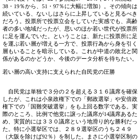
38・19％から、51・97％に大幅に増加）。その傾向は
続いている、ないしはさらに上昇していると見るべき
だろう。投票所で投票立会をしていた実感でも、高齢
者の多い地域だったが、思いのほか若い世代が投票所
に足を運んでいた。ということは、新たに投票所に足
を運ぶ若い層が増える一方で、投票行為から身を引く
層もいることを暗示している。これが中道の敗北と関
係があるのかどうか、今後のデータ分析を待ちたい。
若い層の高い支持に支えられた自民党の圧勝
自民党は単独で３分の２を超える３１６議席を確保
したが、これは小泉政権下での「郵政選挙」や安倍政
権下での「国難突破選挙」をも上回る数字である。実
際のところ、比例で他党に譲った議席が14議席あるた
め、実質的には３３０議席という地滑り的な勝利だっ
た。特に小選挙区では、２８９選挙区のうち２４９
（大阪を除けば92％）を制した。まさに小選挙区制の