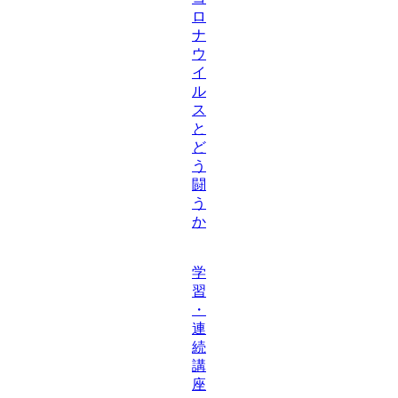
ロ
ナ
ウ
イ
ル
ス
と
ど
う
闘
う
か
学
習
・
連
続
講
座