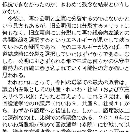
抵抗できなかったのか、きわめて残念な結果というし
かない。
今後は、再び公明と立憲に分裂するのではないかと
いう見方もあるが、旧公明側には分裂するメリットは
何もなく、旧立憲側には分裂して再び議会内左派との
共闘路線を選択するというエネルギーが果たして残っ
ているのか疑問である。そのエネルギーがあれば、中
道結成時に分裂を選択していたはずだからである。む
しろ、公明に引きずられる形で中道は何らかの保守中
道勢力の再編に巻き込まれていく可能性の方が強いと
思われる。
われわれにとって、今回の選挙での最大の敗者は、
議会内左派としての共産・れいわ・社民（および立憲
内リベラル派）だったと言えよう。これら３党は、前
回総選挙での18議席（れいわ９、共産８、社民１）か
ら、わずか５議席へと後退した。しかし、議席数以上
に深刻なのは、比例での得票数である。２０１９年に
れいわ新選組が初めて国政選挙（参院）に挑戦して以
降、議会内左派政党は３党合わせて常に７００万〜８