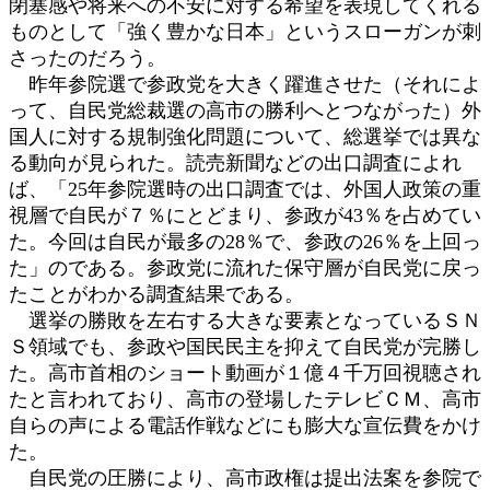
閉塞感や将来への不安に対する希望を表現してくれる
ものとして「強く豊かな日本」というスローガンが刺
さったのだろう。
昨年参院選で参政党を大きく躍進させた（それによ
って、自民党総裁選の高市の勝利へとつながった）外
国人に対する規制強化問題について、総選挙では異な
る動向が見られた。読売新聞などの出口調査によれ
ば、「25年参院選時の出口調査では、外国人政策の重
視層で自民が７％にとどまり、参政が43％を占めてい
た。今回は自民が最多の28％で、参政の26％を上回っ
た」のである。参政党に流れた保守層が自民党に戻っ
たことがわかる調査結果である。
選挙の勝敗を左右する大きな要素となっているＳＮ
Ｓ領域でも、参政や国民民主を抑えて自民党が完勝し
た。高市首相のショート動画が１億４千万回視聴され
たと言われており、高市の登場したテレビＣＭ、高市
自らの声による電話作戦などにも膨大な宣伝費をかけ
た。
自民党の圧勝により、高市政権は提出法案を参院で