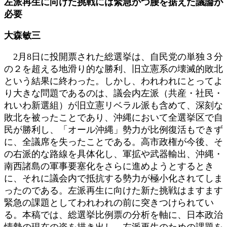
左派再生に向けた挑戦には緊急かつ腰を据えた議論が
日
必要
時
:
大森敏三
2月8日に投開票された総選挙は、自民党の単独３分
の２を超える地滑り的な勝利、旧立憲系の壊滅的敗北
という結果に終わった。しかし、われわれにとってよ
り大きな問題であるのは、議会内左派（共産・社民・
れいわ新選組）が旧立憲リベラル派も含めて、深刻な
敗北を被ったことであり、沖縄において全選挙区で自
民が勝利し、「オール沖縄」勢力が比例復活もできず
に、全議席を失ったことである。高市政権が今後、そ
の右派的な路線を具体化し、軍拡や武器輸出、沖縄・
南西諸島の軍事要塞化をさらに進めようとするとき
に、それに議会内で抵抗する勢力が極小化されてしま
ったのである。左派再生に向けた新た挑戦はますます
緊急の課題としてわれわれの前に突きつけられてい
る。本稿では、総選挙比例票の分析を軸に、日本政治
情勢の現在の姿を描き出し、左派再生のための課題を