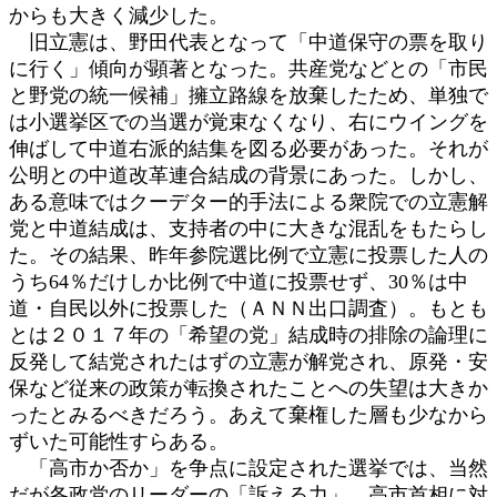
からも大きく減少した。
旧立憲は、野田代表となって「中道保守の票を取り
に行く」傾向が顕著となった。共産党などとの「市民
と野党の統一候補」擁立路線を放棄したため、単独で
は小選挙区での当選が覚束なくなり、右にウイングを
伸ばして中道右派的結集を図る必要があった。それが
公明との中道改革連合結成の背景にあった。しかし、
ある意味ではクーデター的手法による衆院での立憲解
党と中道結成は、支持者の中に大きな混乱をもたらし
た。その結果、昨年参院選比例で立憲に投票した人の
うち64％だけしか比例で中道に投票せず、30％は中
道・自民以外に投票した（ＡＮＮ出口調査）。もとも
とは２０１７年の「希望の党」結成時の排除の論理に
反発して結党されたはずの立憲が解党され、原発・安
保など従来の政策が転換されたことへの失望は大きか
ったとみるべきだろう。あえて棄権した層も少なから
ずいた可能性すらある。
「高市か否か」を争点に設定された選挙では、当然
だが各政党のリーダーの「訴える力」、高市首相に対