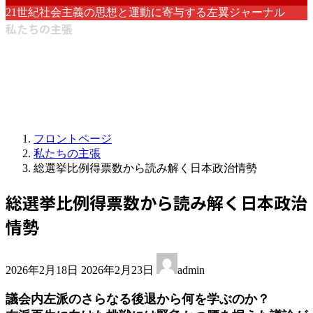
21世紀社会主義の思想と運動に寄与する左翼ジャーナル
私たちの主張
フロントページ
私たちの主張
総選挙比例得票数から読み解く日本政治情勢
総選挙比例得票数から読み解く日本政治
情勢
最
2026年2月18日
2026年2月23日
admin
終
更
議会内左派のさらなる後退から何を学ぶのか？
新