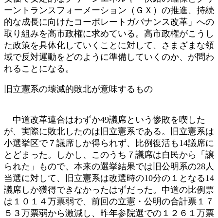
ーントランスフォーメーション（ＧＸ）の推進、持続
的な成長に向けたコーポレートガバナンス改革」への
取り組みを高市政権に求めている。高市政権がこうし
た政策を具体化していくことに対して、さまざまな領
域で反対運動をどのように準備していくのか、が問わ
れることになる。
旧立憲系の壊滅的敗北が意味するもの
中道改革連合はわずか49議席という惨敗を喫した
が、実際に敗北したのは旧立憲系である。旧立憲系は
小選挙区で７議席しか得られず、比例復活も14議席に
とどまった。しかし、このうち７議席は自民から「譲
られた」もので、本来の選挙結果では旧公明系の28人
当選に対して、旧立憲系は改選時の10分の１となる14
議席しか獲得できなかったはずだった。中道の比例票
は１０１４万票弱で、前回の立憲・公明の合計票１７
５３万票弱から激減し、昨年参院選での１２６１万票