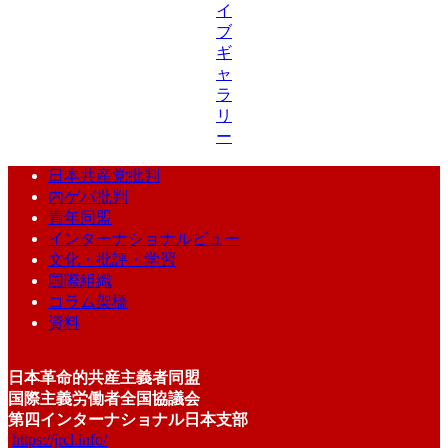
イ
ブ
ギ
ャ
ラ
リ
ー
日本共産党批判
内ゲバ批判
青年同盟
インターナショナルビュー
文化・批評・学習
国際組織
コラム架橋
資料
日本革命的共産主義者同盟
国際主義労働者全国協議会
第四インターナショナル日本支部
https://jrcl.info/