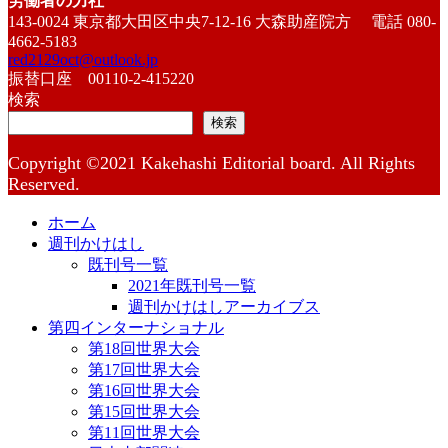
労働者の力社
143-0024 東京都大田区中央7-12-16 大森助産院方 電話 080-
4662-5183
red2129oct@outlook.jp
振替口座 00110-2-415220
検索
検索
Copyright ©2021 Kakehashi Editorial board. All Rights
Reserved.
ホーム
週刊かけはし
既刊号一覧
2021年既刊号一覧
週刊かけはしアーカイブス
第四インターナショナル
第18回世界大会
第17回世界大会
第16回世界大会
第15回世界大会
第11回世界大会