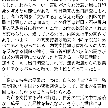
りした、わかりやすい」言動がとりわけ若い層に好印
象を与えた可能性がある。朝日新聞の出口調査によれ
ば、高市内閣を「支持する」と答えた層が比例区で自
民に投票したのは48％で、この数字は岸田・石破両内
閣の発足直後に行われた21年、24年の総選挙とそれほ
ど変わらない。違っているのは、内閣支持率の高さで
ある。つまり、「内閣支持層は過去２回の衆院選に比
べて膨れあがっている。内閣支持率は首相個人の人気
を反映する傾向が強く、高市首相個人の人気の高さが
自民の議席増につながったと言える」（朝日新聞）。
加えて、同じ出口調査によれば、無党派層からの投票
が14％から23％へと増え、第１位となっていたとい
う。
高い支持率の要因の一つに、自らの「台湾有事」発
言が招いた中国との緊張関係に対して、高市が発言撤
回に応じなかったことも挙げられる。
高市を支持する若い世代は、自分の生活の中で経済
が「成長」した経験を持たない。そうした世代には、