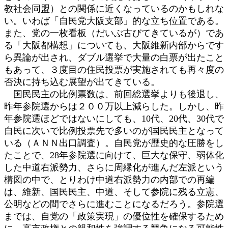
教社会同盟）との関係に近くなっているのかもしれな
い。いわば「自民党大阪支部」的な立ち位置である。
また、党の一枚看板（だいぶ古びてきているが）であ
る「大阪都構想」についても、大阪維新内部からです
ら異論が出され、ダブル選挙で大量の白票が出たこと
もあって、３度目の住民投票が実施されても再々度の
否決に持ち込む展望が出てきている。
国民民主の比例票数は、前回総選挙よりも後退し、
昨年参院選からは２００万以上減らした。しかし、昨
年参院選ほどではないにしても、10代、20代、30代で
自民に次いで比例投票先で多いのが国民民主となって
いる（ＡＮＮ出口調査）。自民党が歴史的な圧勝をし
たことで、28年参院選に向けて、巨大な保守、弱体化
した中道右派勢力、さらに周縁化が進んだ左派という
構図の中で、とりわけ中道右派勢力の内部での再編
は、維新、国民民主、中道、そして参院に残る立憲、
公明などの間でさらに進むことになるだろう。参院選
までは、自党の「政策実現」の優位性を確保するため