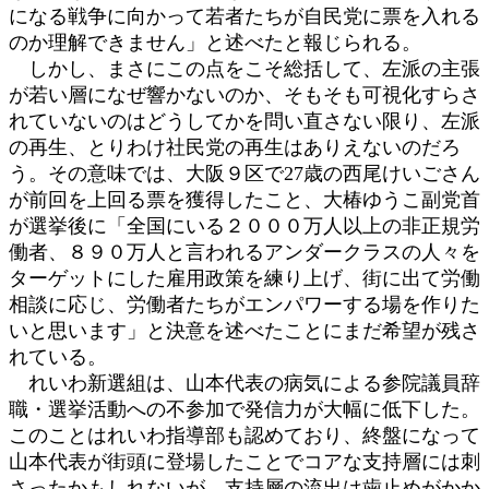
になる戦争に向かって若者たちが自民党に票を入れる
のか理解できません」と述べたと報じられる。
しかし、まさにこの点をこそ総括して、左派の主張
が若い層になぜ響かないのか、そもそも可視化すらさ
れていないのはどうしてかを問い直さない限り、左派
の再生、とりわけ社民党の再生はありえないのだろ
う。その意味では、大阪９区で27歳の西尾けいごさん
が前回を上回る票を獲得したこと、大椿ゆうこ副党首
が選挙後に「全国にいる２０００万人以上の非正規労
働者、８９０万人と言われるアンダークラスの人々を
ターゲットにした雇用政策を練り上げ、街に出て労働
相談に応じ、労働者たちがエンパワーする場を作りた
いと思います」と決意を述べたことにまだ希望が残さ
れている。
れいわ新選組は、山本代表の病気による参院議員辞
職・選挙活動への不参加で発信力が大幅に低下した。
このことはれいわ指導部も認めており、終盤になって
山本代表が街頭に登場したことでコアな支持層には刺
さったかもしれないが、支持層の流出は歯止めがかか