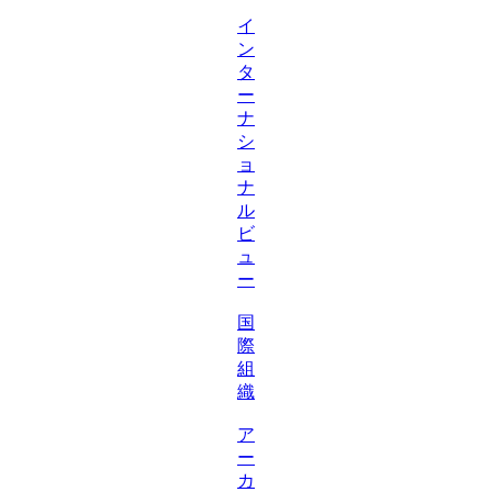
イ
ン
タ
ー
ナ
シ
ョ
ナ
ル
ビ
ュ
ー
国
際
組
織
ア
ー
カ