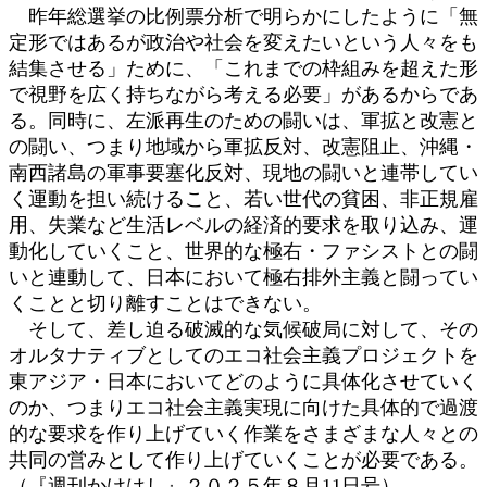
昨年総選挙の比例票分析で明らかにしたように「無
定形ではあるが政治や社会を変えたいという人々をも
結集させる」ために、「これまでの枠組みを超えた形
で視野を広く持ちながら考える必要」があるからであ
る。同時に、左派再生のための闘いは、軍拡と改憲と
の闘い、つまり地域から軍拡反対、改憲阻止、沖縄・
南西諸島の軍事要塞化反対、現地の闘いと連帯してい
く運動を担い続けること、若い世代の貧困、非正規雇
用、失業など生活レベルの経済的要求を取り込み、運
動化していくこと、世界的な極右・ファシストとの闘
いと連動して、日本において極右排外主義と闘ってい
くことと切り離すことはできない。
そして、差し迫る破滅的な気候破局に対して、その
オルタナティブとしてのエコ社会主義プロジェクトを
東アジア・日本においてどのように具体化させていく
のか、つまりエコ社会主義実現に向けた具体的で過渡
的な要求を作り上げていく作業をさまざまな人々との
共同の営みとして作り上げていくことが必要である。
（『週刊かけはし』２０２５年８月11日号）