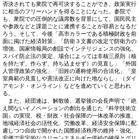
否決されても衆院で再可決することができ、政策実行
に相当のフリーハンドを得ることになった。参院で
も、衆院での圧倒的な議席数を背景にして、国民民主
や参政などと課題ごとに連携することが容易となるだ
ろう。そして、今後「高市カラーである積極財政を前
面に掲げた経済対策」「防衛３文書の改定で防衛力の
増強、国家情報局の創設でインテリジェンスの強化、
スパイ防止法の策定、場合によっては非核三原則（核
を持たず、作らず、持ち込ませず）の見直し」「外国
人管理政策の強化」「旧姓の通称使用の合法化」「皇
室典範の見直しや憲法改正に向けた地ならし」（ダイ
アモンド・オンライン）などを進めていくと思われ
る。
また、経団連は、解散後、選挙後の会長声明で「絶
え間ないイノベーションの創出を通じた『科学技術立
国』の実現、税・財政・社会保障の一体改革の推進、
地域経済社会の活性化、労働改革、経済安全保障に配
慮しつつ自由で開かれた国際経済秩序の維持・強化、
安価で安定的なクリーンエネルギー供給の確保とグリ