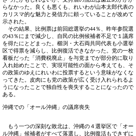
らなかった。良くも悪くも、れいわが山本太郎代表の
カリスマ的な魅力と発信力に頼っていることが改めて
示された。
その結果、比例票は前回総選挙の44％、昨年参院選
の43％にまで減少し、自民の比例候補者不足で１議席
を得たにとどまった。櫛渕・大石両共同代表も小選挙
区で得票を減らし、比例復活できなかった。党の一枚
看板だった「消費税廃止」を与党までが部分的に取り
入れ始めたことで、実現可能性の面から考えても、そ
の政策のゆえにれいわに投票するという意味がなくな
ってきた。皮肉にも党の政策が広く受け入れられるよ
うになったことで独自性を喪失することになったので
ある。
沖縄での「オール沖縄」の議席喪失
もう一つの深刻な敗北は、沖縄の４選挙区で「オー
ル沖縄」候補者がすべて落選し、比例復活もできずに