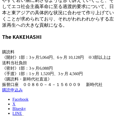
やすく若い層に刺さるような形で訴えていくこと、そ
してエコ社会主義革命に至る過渡的要求について、日
本と東アジアの具体的な状況に合わせて作り上げてい
くことが求められており、それがわれわれからする左
派再生への大きな貢献になる。
The KAKEHASHI
購読料
《開封》1部：3ヶ月5,064円、6ヶ月 10,128円 ※3部以上は
送料当社負担
《密封》1部：3ヶ月6,088円
《手渡》1部：1ヶ月 1,520円、3ヶ月 4,560円
《購読料・新時代社直送》
振替口座 ００８６０－４－１５６００９ 新時代社
購読申込み
Facebook
X
Bluesky
LINE