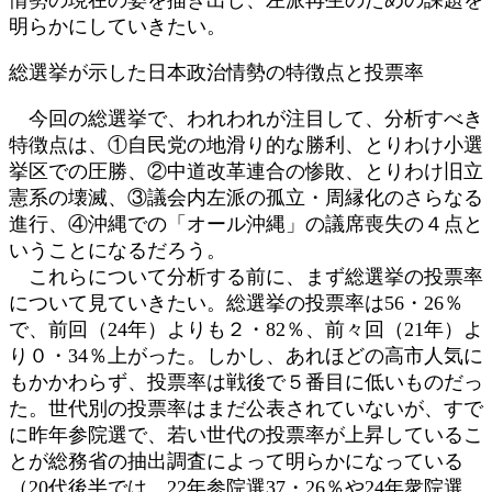
明らかにしていきたい。
総選挙が示した日本政治情勢の特徴点と投票率
今回の総選挙で、われわれが注目して、分析すべき
特徴点は、①自民党の地滑り的な勝利、とりわけ小選
挙区での圧勝、②中道改革連合の惨敗、とりわけ旧立
憲系の壊滅、③議会内左派の孤立・周縁化のさらなる
進行、④沖縄での「オール沖縄」の議席喪失の４点と
いうことになるだろう。
これらについて分析する前に、まず総選挙の投票率
について見ていきたい。総選挙の投票率は56・26％
で、前回（24年）よりも２・82％、前々回（21年）よ
り０・34％上がった。しかし、あれほどの高市人気に
もかかわらず、投票率は戦後で５番目に低いものだっ
た。世代別の投票率はまだ公表されていないが、すで
に昨年参院選で、若い世代の投票率が上昇しているこ
とが総務省の抽出調査によって明らかになっている
（20代後半では、22年参院選37・26％や24年衆院選