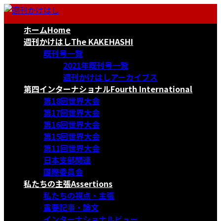
コ
ナ
ン
ビ
ホーム
Home
テ
ゲ
ン
ー
週刊かけはし
The KAKEHASHI
ツ
シ
既刊号一覧
へ
ョ
2021年既刊号一覧
ス
ン
週刊かけはしアーカイブス
キ
に
第四インターナショナル
Fourth International
ッ
移
第18回世界大会
プ
動
第17回世界大会
第16回世界大会
第15回世界大会
第11回世界大会
日本支部関連
国際委員会
私たちの主張
Assertions
私たちの視点・主張
重要記事・論文
インターナショナルビュー