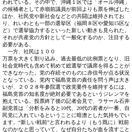
われている。その中で、沖縄１区では「オール沖縄」
の候補者として赤嶺前議員が前回よりも票を伸ばした
ほか、社民党や新社会などとの共闘は維持されてお
り、れいわとも一部の選挙区（福岡８区や愛知15区な
ど）で選挙協力するといった新しい動きも見られた。
それが共産党の方針として一般化するのか、注目する
必要がある。
一方、社民は１００
万票を大きく割り込み、過去最低の比例票となり、旧
社会党時代も含めて初めて総選挙で議席を得ることが
できなかった。党の存続そのものに赤信号が点る状況
となっている。党内で福島党首の責任を問う声は大き
いが、２０２８年参院選で政党要件を維持するには、
福島党首の知名度が絶対必要であるというジレンマを
抱えている。投票終了後の記者会見で、ラサール石井
副党首は「分析をみると10代、20代の若者が一番、自
民党に入れているということに暗澹とした気持ちでい
ます。“新しい戦前”と言われるより（もう既に）戦前
なのかなと思っていて、なぜ自分たちが血を流すこと