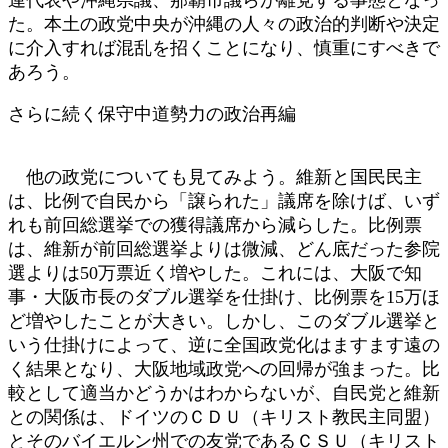
た。本土の政党中央が沖縄の人々の政治的判断や決定
に介入すれば混乱を招くことになり、慎重にすべきで
あろう。
さらに続く保守中道勢力の政治再編
他の政党についても見てみよう。維新と国民民主
は、比例で自民から「譲られた」議席を除けば、いず
れも前回総選挙での獲得議席から減らした。比例票
は、維新が前回総選挙よりは微減、どん底だった参院
選よりは50万票近く増やした。これには、大阪で知
事・大阪市長のダブル選挙を仕掛け、比例票を15万ほ
ど増やしたことが大きい。しかし、このダブル選挙と
いう仕掛けによって、逆に全国政党化はますます遠の
く結果となり、大阪地域政党への回帰が強まった。比
較として適当かどうかはわからないが、自民党と維新
との関係は、ドイツのＣＤＵ（キリスト教民主同盟）
とそのバイエルン州での友党であるＣＳＵ（キリスト