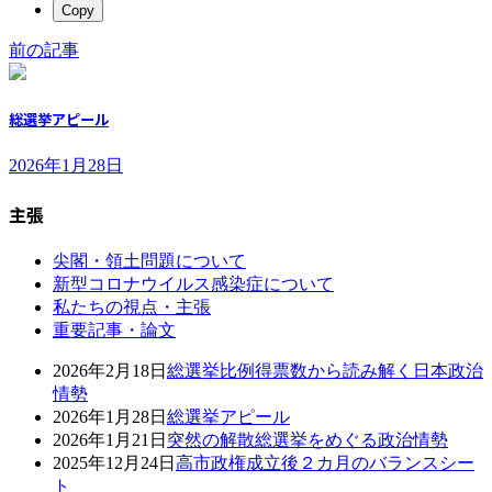
Copy
前の記事
総選挙アピール
2026年1月28日
主張
尖閣・領土問題について
新型コロナウイルス感染症について
私たちの視点・主張
重要記事・論文
2026年2月18日
総選挙比例得票数から読み解く日本政治
情勢
2026年1月28日
総選挙アピール
2026年1月21日
突然の解散総選挙をめぐる政治情勢
2025年12月24日
高市政権成立後２カ月のバランスシー
ト