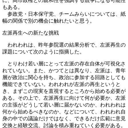
に、高市政権との親和性を強調する競争になる可能性
もある。
参政党・日本保守党、チームみらいについては、紙
幅の関係で別の機会に触れたいと思う。
左派再生への新たな挑戦
われわれは、昨年参院選の結果分析で、左派再生の
課題について次のように指摘した。
とりわけ若い層にとって左派の存在自体が可視化さ
れていない。また、かつてとは異なり、左派は、青年
層が政治に関心を持ち、政治に参加する回路としても
機能できていない。われわれが左派の再生というと
き、まずこの現実を直視するところから始める必要が
ある。その上で、左派再生に向けて何が必要か、左派
の主張がどうして若い層に届かないのか、われわれは
何から始めるべきなのか、などについて、われわれ自
身の中での議論だけではなく、できるだけ広範に意見
交換と経験交流、討論を積み重ねていく必要がある。