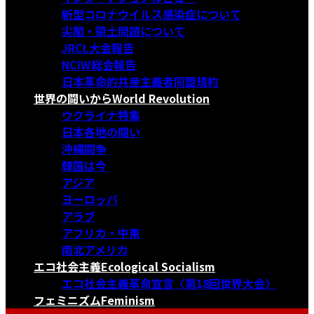
新型コロナウイルス感染症について
尖閣・領土問題について
JRCL大会報告
NCIW総会報告
日本革命的共産主義者同盟規約
世界の闘いから
World Revolution
ウクライナ特集
日本各地の闘い
沖縄闘争
韓国は今
アジア
ヨーロッパ
アラブ
アフリカ・中東
南北アメリカ
エコ社会主義
Ecological Socialism
エコ社会主義革命宣言〈第18回世界大会〉
フェミニズム
Feminism