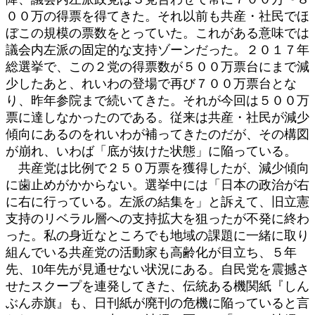
００万の得票を得てきた。それ以前も共産・社民でほ
ぼこの規模の票数をとっていた。これがある意味では
議会内左派の固定的な支持ゾーンだった。２０１７年
総選挙で、この２党の得票数が５００万票台にまで減
少したあと、れいわの登場で再び７００万票台とな
り、昨年参院まで続いてきた。それが今回は５００万
票に達しなかったのである。従来は共産・社民が減少
傾向にあるのをれいわが補ってきたのだが、その構図
が崩れ、いわば「底が抜けた状態」に陥っている。
共産党は比例で２５０万票を獲得したが、減少傾向
に歯止めがかからない。選挙中には「日本の政治が右
に右に行っている。左派の結集を」と訴えて、旧立憲
支持のリベラル層への支持拡大を狙ったが不発に終わ
った。私の身近なところでも地域の課題に一緒に取り
組んでいる共産党の活動家も高齢化が目立ち、５年
先、10年先が見通せない状況にある。自民党を震撼さ
せたスクープを連発してきた、伝統ある機関紙『しん
ぶん赤旗』も、日刊紙が廃刊の危機に陥っていると言