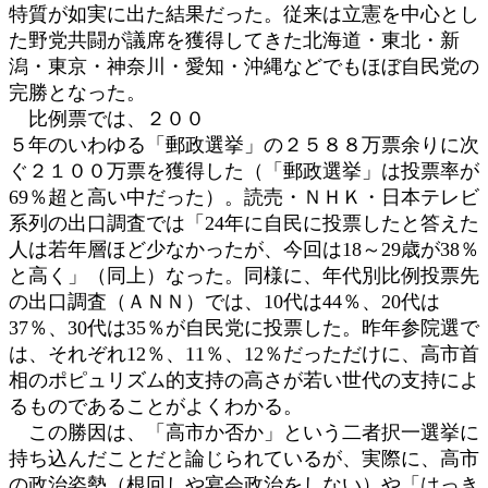
特質が如実に出た結果だった。従来は立憲を中心とし
た野党共闘が議席を獲得してきた北海道・東北・新
潟・東京・神奈川・愛知・沖縄などでもほぼ自民党の
完勝となった。
比例票では、２００
５年のいわゆる「郵政選挙」の２５８８万票余りに次
ぐ２１００万票を獲得した（「郵政選挙」は投票率が
69％超と高い中だった）。読売・ＮＨＫ・日本テレビ
系列の出口調査では「24年に自民に投票したと答えた
人は若年層ほど少なかったが、今回は18～29歳が38％
と高く」（同上）なった。同様に、年代別比例投票先
の出口調査（ＡＮＮ）では、10代は44％、20代は
37％、30代は35％が自民党に投票した。昨年参院選で
は、それぞれ12％、11％、12％だっただけに、高市首
相のポピュリズム的支持の高さが若い世代の支持によ
るものであることがよくわかる。
この勝因は、「高市か否か」という二者択一選挙に
持ち込んだことだと論じられているが、実際に、高市
の政治姿勢（根回しや宴会政治をしない）や「はっき