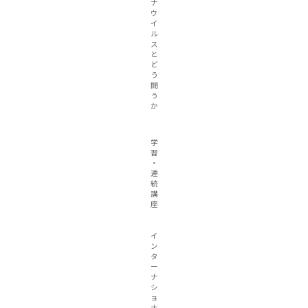
ナ
ウ
イ
ル
ス
と
ど
う
闘
う
か
学
習
・
連
続
講
座
イ
ン
タ
ー
ナ
シ
ョ