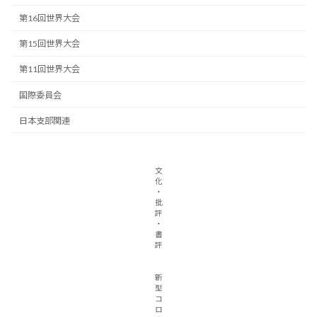
第16回世界大会
第15回世界大会
第11回世界大会
国際委員会
日本支部関連
文
化
・
批
評
・
書
評
新
型
コ
ロ