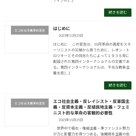
ティブの […]
続きを読む
はじめに
エコ社会主義革命宣言
2025年11月25日
はじめに この宣言は、10月革命の遺産をスタ
ーリニストの災禍から救うために、レオン・ト
ロツキーとその同志たちによって１９３８年に
創設された第四インターナショナルの文書であ
る。第四インターナショナルは、不毛な教条主
義を拒 […]
続きを読む
エコ社会主義・反レイシスト・反軍国主
エコ社会主義革命宣言
義・反資本主義・反植民地主義・フェミ
ニスト的な革命の客観的必要性
2025年11月25日
世界中で極右・権威主義・準ファシスト勢力
が力と影響力を得つつある。後期資本主義の危