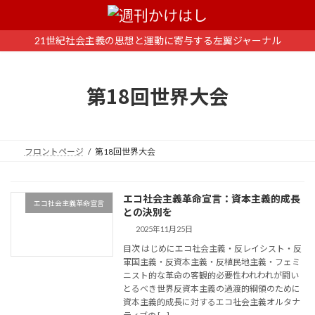
コ
ナ
ン
ビ
テ
ゲ
21世紀社会主義の思想と運動に寄与する左翼ジャーナル
ン
ー
ツ
シ
へ
ョ
第18回世界大会
ス
ン
キ
に
ッ
移
プ
動
フロントページ
第18回世界大会
エコ社会主義革命宣言：資本主義的成長
エコ社会主義革命宣言
との決別を
2025年11月25日
目次 はじめにエコ社会主義・反レイシスト・反
軍国主義・反資本主義・反植民地主義・フェミ
ニスト的な革命の客観的必要性われわれが闘い
とるべき世界反資本主義の過渡的綱領のために
資本主義的成長に対するエコ社会主義オルタナ