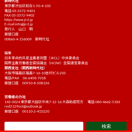
新時代社
東京都渋谷区初台1-50-4-103
電話 03-3372-9401
FAX 03-3372-9402
https://www.jrcl.jp
E-mail
info@jrcl.jp
発行人 山口 明
振替口座
00860-4-156009 新時代社
編集
日本革命的共産主義者同盟（JRCL）中央委員会
国際主義労働者全国協議会（NCIW）全国運営委員会
関西支社（関西新時代社）
大阪市福島区福島7-16-10吉村ビル203
電話/FAX 06-6458-7018
振替口座 00910-8-308136
労働者の力社
143-0024 東京都大田区中央7-12-16 大森助産院方 電話 080-4662-5183
red2129oct@outlook.jp
振替口座 00110-2-415220
検索