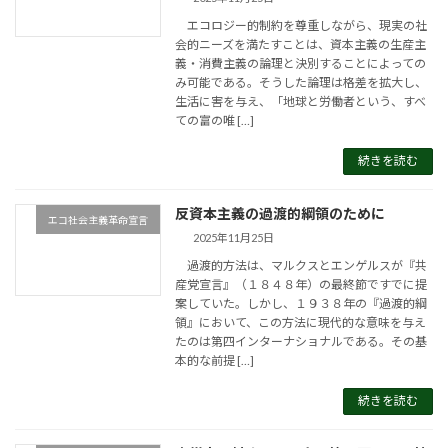
エコロジー的制約を尊重しながら、現実の社
会的ニーズを満たすことは、資本主義の生産主
義・消費主義の論理と決別することによっての
み可能である。そうした論理は格差を拡大し、
生活に害を与え、「地球と労働者という、すべ
ての富の唯 […]
続きを読む
反資本主義の過渡的綱領のために
エコ社会主義革命宣言
2025年11月25日
過渡的方法は、マルクスとエンゲルスが『共
産党宣言』（１８４８年）の最終節ですでに提
案していた。しかし、１９３８年の『過渡的綱
領』において、この方法に現代的な意味を与え
たのは第四インターナショナルである。その基
本的な前提 […]
続きを読む