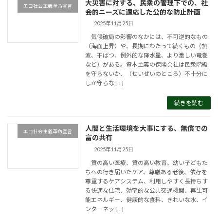
大災害に対する、民衆の管理下での、社
エコ社会主義革命宣言
会的ニーズに適応した公的な防止計画
2025年11月25日
気候破局の影響のなかには、不可逆的なもの
（海面上昇）や、長期にわたって続くもの（熱
波、干ばつ、例外的な降水量、より激しい竜巻
など）がある。資本主義の保険会社は民衆階級
を守らないか、（せいぜいのところ）不十分に
しか守らな […]
続きを読む
人間と生活環境を大事にする、無償での
エコ社会主義革命宣言
富の共有
2025年11月25日
質の高い医療、質の高い教育、幼い子どもた
ちへの行き届いたケア、尊厳ある老後、依存を
尊重するケアシステム、利用しやすく長持ちす
る快適な住宅、効率的な公共交通機関、再生可
能エネルギー、健康的な食料、きれいな水、イ
ンターネッ […]