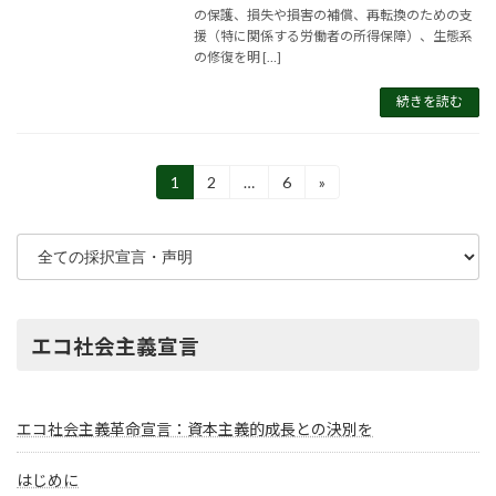
の保護、損失や損害の補償、再転換のための支
援（特に関係する労働者の所得保障）、生態系
の修復を明 […]
続きを読む
投
1
2
…
6
»
固
固
固
定
定
定
稿
ペ
ペ
ペ
の
ー
ー
ー
ジ
ジ
ジ
ペ
ー
エコ社会主義宣言
ジ
送
エコ社会主義革命宣言：資本主義的成長との決別を
り
はじめに