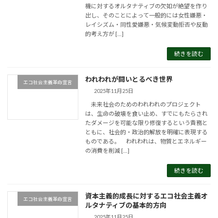
機に対するオルタナティブの欠如が絶望を作り
出し、そのことによって一般的には女性嫌悪・
レイシズム・同性愛嫌悪・気候変動拒否や反動
的考え方が […]
続きを読む
われわれが闘いとるべき世界
エコ社会主義革命宣言
2025年11月25日
未来社会のためのわれわれのプロジェクト
は、生命の破壊を食い止め、すでにもたらされ
たダメージを可能な限り修復するという責務と
ともに、社会的・政治的解放を明確に表現する
ものである。 われわれは、物質とエネルギー
の消費を削減 […]
続きを読む
資本主義的成長に対するエコ社会主義オ
エコ社会主義革命宣言
ルタナティブの基本的方向
2025年11月25日