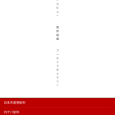
ナ
ル
ビ
ュ
ー
国
際
組
織
ア
ー
カ
イ
ブ
ギ
ャ
ラ
リ
ー
日本共産党批判
内ゲバ批判