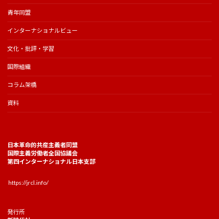
青年同盟
インターナショナルビュー
文化・批評・学習
国際組織
コラム架橋
資料
日本革命的共産主義者同盟
国際主義労働者全国協議会
第四インターナショナル日本支部
https://jrcl.info/
発行所