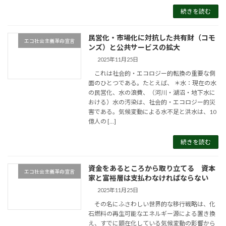
続きを読む
民営化・市場化に対抗した共有財（コモ
エコ社会主義革命宣言
ンズ）と公共サービスの拡大
2025年11月25日
これは社会的・エコロジー的転換の重要な側
面のひとつである。たとえば、 ＊水：現在の水
の民営化、水の浪費、（河川・湖沼・地下水に
おける）水の汚染は、社会的・エコロジー的災
害である。気候変動による水不足と洪水は、10
億人の […]
続きを読む
資金をあるところから取り立てる 資本
エコ社会主義革命宣言
家と富裕層は支払わなければならない
2025年11月25日
その名にふさわしい世界的な移行戦略は、化
石燃料の再生可能なエネルギー源による置き換
え、すでに顕在化している気候変動の影響から