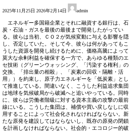
最
2025年11月25日
2026年2月14日
admin
終
更
エネルギー多国籍企業とそれに融資する銀行は、石
新
炭・石油・ガスを最後の最後まで開発したがってい
日
る。彼らは当初、ＣＯ２が気候変動に与える影響を隠
時
:
し、否定していた。そして今、彼らは何があってもこ
うした資源を開発し続けるために、価格高騰によって
莫大な余剰利益を確保する一方で、あらゆる種類のエ
セ技術（グリーンウォッシング、「汚染する権利」の
交換、「排出量の相殺」、「炭素の回収・隔離・活
用」）を約束し、原子力エネルギーを「低炭素」とし
て推進している。間違いなく、こうした利益追求集団
は地球を気候破局から破滅へと追いやっている。同時
に、彼らは労働者階級に対する資本主義の攻撃の最前
線にいる。こうした集団は、補償や買い戻しなしに収
用することによって社会化されなければならない。新
たな原発を建設してはならないし、既存の原発の閉鎖
を計画しなければならない。社会的・エコロジー的破