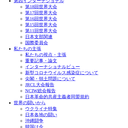
第四インターナショナル
第18回世界大会
第17回世界大会
第16回世界大会
第15回世界大会
第11回世界大会
日本支部関連
国際委員会
私たちの主張
私たちの視点・主張
重要記事・論文
インターナショナルビュー
新型コロナウイルス感染症について
尖閣・領土問題について
JRCL大会報告
NCIW総会報告
日本革命的共産主義者同盟規約
世界の闘いから
ウクライナ特集
日本各地の闘い
沖縄闘争
韓国は今