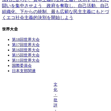
闘いを集中させよう 政府を奪取し、自己活動、自己
組織化、下からの統制、最も広範な民主主義にもとづ
くエコ社会主義的決別を開始しよう
世界大会
第18回世界大会
第17回世界大会
第16回世界大会
第15回世界大会
第11回世界大会
国際委員会
日本支部関連
文
化
・
批
評
・