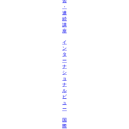
習
・
連
続
講
座
イ
ン
タ
ー
ナ
シ
ョ
ナ
ル
ビ
ュ
ー
国
際