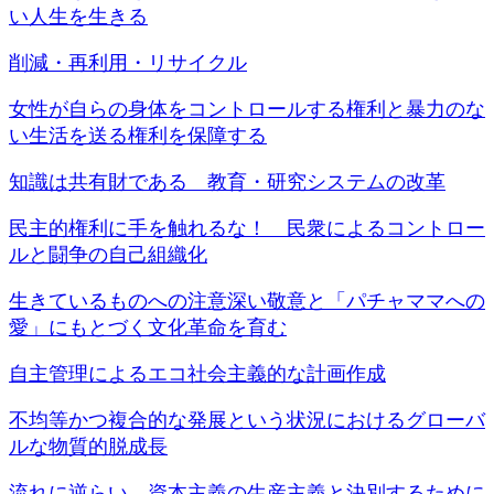
い人生を生きる
削減・再利用・リサイクル
女性が自らの身体をコントロールする権利と暴力のな
い生活を送る権利を保障する
知識は共有財である 教育・研究システムの改革
民主的権利に手を触れるな！ 民衆によるコントロー
ルと闘争の自己組織化
生きているものへの注意深い敬意と「パチャママへの
愛」にもとづく文化革命を育む
自主管理によるエコ社会主義的な計画作成
不均等かつ複合的な発展という状況におけるグローバ
ルな物質的脱成長
流れに逆らい、資本主義の生産主義と決別するために