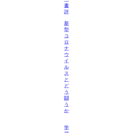
書
評
新
型
コ
ロ
ナ
ウ
イ
ル
ス
と
ど
う
闘
う
か
学