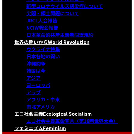
新型コロナウイルス感染症について
尖閣・領土問題について
JRCL大会報告
NCIW総会報告
日本革命的共産主義者同盟規約
世界の闘いから
World Revolution
ウクライナ特集
日本各地の闘い
沖縄闘争
韓国は今
アジア
ヨーロッパ
アラブ
アフリカ・中東
南北アメリカ
エコ社会主義
Ecological Socialism
エコ社会主義革命宣言〈第18回世界大会〉
フェミニズム
Feminism