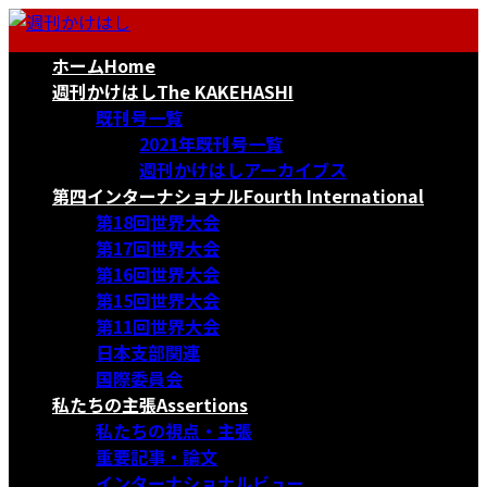
コ
ナ
ン
ビ
ホーム
Home
テ
ゲ
ン
ー
週刊かけはし
The KAKEHASHI
ツ
シ
既刊号一覧
へ
ョ
2021年既刊号一覧
ス
ン
週刊かけはしアーカイブス
キ
に
第四インターナショナル
Fourth International
ッ
移
第18回世界大会
プ
動
第17回世界大会
第16回世界大会
第15回世界大会
第11回世界大会
日本支部関連
国際委員会
私たちの主張
Assertions
私たちの視点・主張
重要記事・論文
インターナショナルビュー