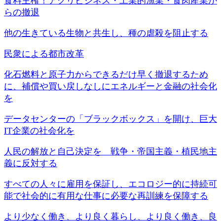
食料主権！アグリビジネス・工業的漁業・食肉産業か
らの撤退
他の生きている生物と共生し、種の虐殺を阻止する
民衆による都市改革
化石燃料と原子力からできるだけ早く撤退するため
に、補償や買い戻しなしにエネルギーと金融の社会化
を
データセンターの「ブラックボックス」を開け、巨大
IT企業の社会化を
人民の解放と自己決定を 戦争・帝国主義・植民地主
義に反対する
すべての人々に雇用を保証し、エコロジー的に持続可
能で社会的に有用な仕事に必要な再訓練を保障する
より少なく働き、より良く暮らし、より良く働き、良