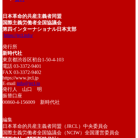
日本革命的共産主義者同盟
国際主義労働者全国協議会
第四インターナショナル日本支部
https://jrcl.info/
発行所
新時代社
東京都渋谷区初台1-50-4-103
電話 03-3372-9401
FAX 03-3372-9402
https://www.jrcl.jp
E-mail
info@jrcl.jp
発行人 山口 明
振替口座
00860-4-156009 新時代社
編集
日本革命的共産主義者同盟（JRCL）中央委員会
国際主義労働者全国協議会（NCIW）全国運営委員会