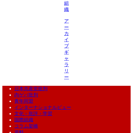
組
織
ア
ー
カ
イ
ブ
ギ
ャ
ラ
リ
ー
日本共産党批判
内ゲバ批判
青年同盟
インターナショナルビュー
文化・批評・学習
国際組織
コラム架橋
資料