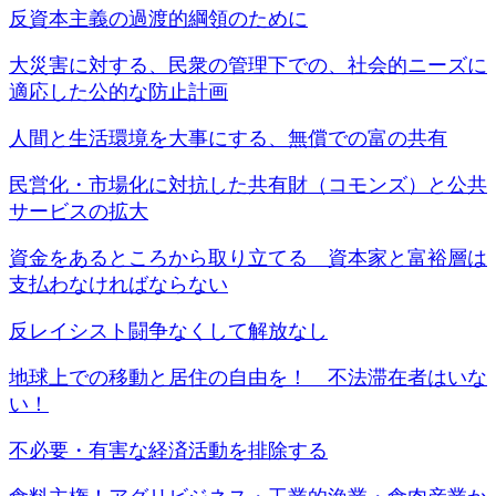
反資本主義の過渡的綱領のために
大災害に対する、民衆の管理下での、社会的ニーズに
適応した公的な防止計画
人間と生活環境を大事にする、無償での富の共有
民営化・市場化に対抗した共有財（コモンズ）と公共
サービスの拡大
資金をあるところから取り立てる 資本家と富裕層は
支払わなければならない
反レイシスト闘争なくして解放なし
地球上での移動と居住の自由を！ 不法滞在者はいな
い！
不必要・有害な経済活動を排除する