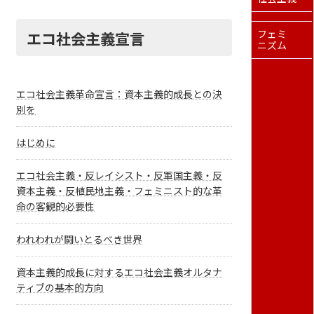
エコ社会主義宣言
フェミ
ニズム
エコ社会主義革命宣言：資本主義的成長との決
別を
はじめに
エコ社会主義・反レイシスト・反軍国主義・反
資本主義・反植民地主義・フェミニスト的な革
命の客観的必要性
われわれが闘いとるべき世界
資本主義的成長に対するエコ社会主義オルタナ
ティブの基本的方向