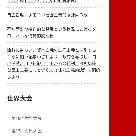
マへの愛」にもとづく文化革命を育む
自主管理によるエコ社会主義的な計画作成
不均等かつ複合的な発展という状況におけるグ
ローバルな物質的脱成長
流れに逆らい、資本主義の生産主義と決別する
ために闘いを集中させよう 政府を奪取し、自
己活動、自己組織化、下からの統制、最も広範
な民主主義にもとづくエコ社会主義的決別を開始
しよう
世界大会
第18回世界大会
第17回世界大会