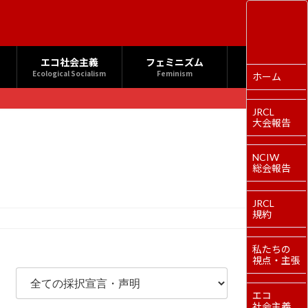
エコ社会主義
フェミニズム
Ecological Socialism
Feminism
ホーム
JRCL
大会報告
NCIW
総会報告
JRCL
規約
私たちの
視点・主張
エコ
社会主義