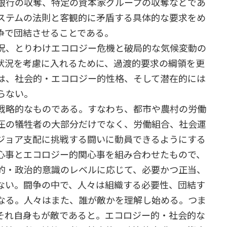
銀行の収奪、特定の資本家グループの収奪などであ
ステムの法則と客観的に矛盾する具体的な要求をめ
争で団結させることである。
況、とりわけエコロジー危機と破局的な気候変動の
状況を考慮に入れるために、過渡的要求の綱領を更
は、社会的・エコロジー的性格、そして潜在的には
らない。
戦略的なものである。すなわち、都市や農村の労働
圧の犠牲者の大部分だけでなく、労働組合、社会運
ジョア支配に挑戦する闘いに動員できるようにする
心事とエコロジー的関心事を組み合わせたもので、
的・政治的意識のレベルに応じて、必要かつ正当、
ない。闘争の中で、人々は組織する必要性、団結す
なる。人々はまた、誰が敵かを理解し始める。つま
それ自身もが敵であると。エコロジー的・社会的な