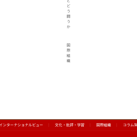
と
ど
う
闘
う
か
国
際
組
織
インターナショナルビュー
文化・批評・学習
国際組織
コラム