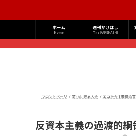
コ
ナ
ン
ビ
テ
ゲ
ン
ー
ホーム
週刊かけはし
ツ
シ
Home
The KAKEHASHI
へ
ョ
ス
ン
キ
に
ッ
移
プ
動
フロントページ
第18回世界大会
エコ社会主義革命宣
反資本主義の過渡的綱