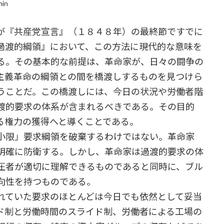
min
が『共産党宣言』（１８４８年）の最終節ですでに
過渡的綱領』において、この方法に現代的な意味を
る。その基本的な前提は、革命家が、日々の闘争の
主義革命の綱領との間を橋渡しするものを見つけら
うことだ。この橋渡しには、今日の状況や労働者階
渡的要求の体系が含まれるべきである。その目的
る権力の獲得へと導くことである。
小限」要求綱領を破棄するわけではない。革命家
明確に防衛する。しかし、革命家は過渡的要求の体
圧者が適切に理解できるものであると同時に、ブル
向性を持つものである。
ていた要求のほとんどは今日でも依然として妥当
ド制と労働時間のスライド制、労働者による工場の