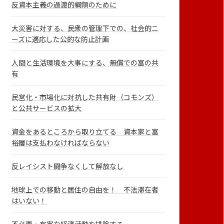
反資本主義の過渡的綱領のために
大災害に対する、民衆の管理下での、社会的ニ
ーズに適応した公的な防止計画
人間と生活環境を大事にする、無償での富の共
有
民営化・市場化に対抗した共有財（コモンズ）
と公共サービスの拡大
資金をあるところから取り立てる 資本家と富
裕層は支払わなければならない
反レイシスト闘争なくして解放なし
地球上での移動と居住の自由を！ 不法滞在者
はいない！