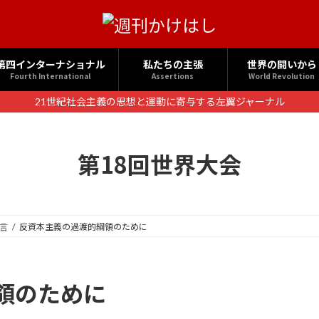
第四インターナショナル
私たちの主張
世界の闘いから
Fourth International
Assertions
World Revolution
21世紀社会主義の思想と運動に寄与する左翼ジャーナル
第18回世界大会
言
反資本主義の過渡的綱領のために
領のために