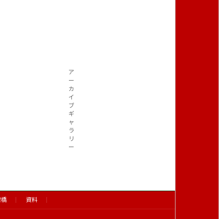
ア
ー
カ
イ
ブ
ギ
ャ
ラ
リ
ー
架橋
資料