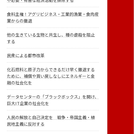
不必要・有害な経済活動を排除する
食料主権！アグリビジネス・工業的漁業・食肉産
業からの撤退
他の生きている生物と共生し、種の虐殺を阻止
する
民衆による都市改革
化石燃料と原子力からできるだけ早く撤退する
ために、補償や買い戻しなしにエネルギーと金
融の社会化を
データセンターの「ブラックボックス」を開け、
巨大IT企業の社会化を
人民の解放と自己決定を 戦争・帝国主義・植
民地主義に反対する