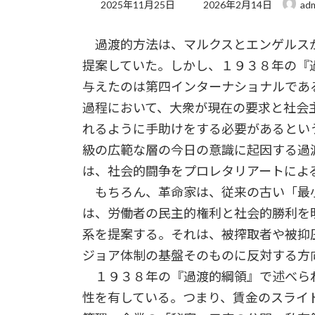
最
2025年11月25日
2026年2月14日
ad
終
更
過渡的方法は、マルクスとエンゲルス
新
日
提案していた。しかし、１９３８年の『
時
:
与えたのは第四インターナショナルであ
過程において、大衆が現在の要求と社会
れるように手助けをする必要があるとい
級の広範な層の今日の意識に起因する過
は、社会的闘争をプロレタリアートによ
もちろん、革命家は、従来の古い「最
は、労働者の民主的権利と社会的勝利を
系を提案する。それは、被搾取者や被抑
ジョア体制の基盤そのものに反対する方
１９３８年の『過渡的綱領』で述べられ
性を有している。つまり、賃金のスライ