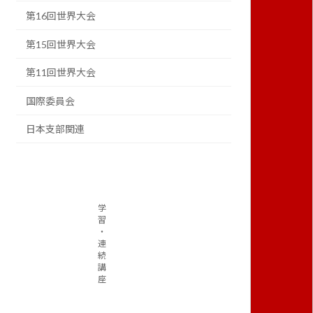
第16回世界大会
第15回世界大会
第11回世界大会
国際委員会
日本支部関連
学
習
・
連
続
講
座