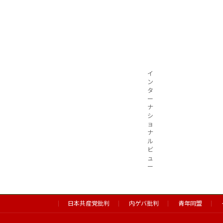
イ
ン
タ
ー
ナ
シ
ョ
ナ
ル
ビ
ュ
ー
日本共産党批判
内ゲバ批判
青年同盟