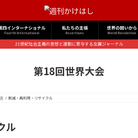
第四インターナショナル
私たちの主張
世界の闘いから
Fourth International
Assertions
World Revolution
21世紀社会主義の思想と運動に寄与する左翼ジャーナル
第18回世界大会
言
削減・再利用・リサイクル
クル