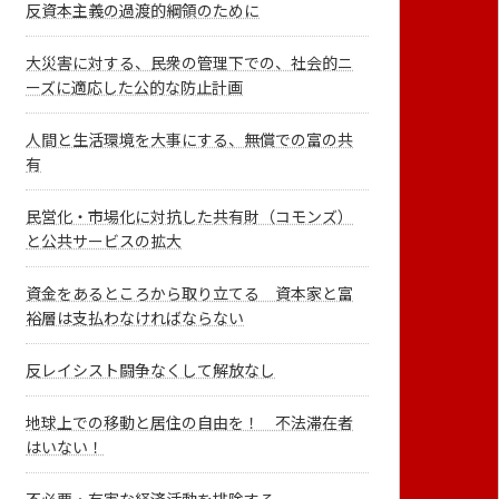
反資本主義の過渡的綱領のために
大災害に対する、民衆の管理下での、社会的ニ
ーズに適応した公的な防止計画
人間と生活環境を大事にする、無償での富の共
有
民営化・市場化に対抗した共有財（コモンズ）
と公共サービスの拡大
資金をあるところから取り立てる 資本家と富
裕層は支払わなければならない
反レイシスト闘争なくして解放なし
地球上での移動と居住の自由を！ 不法滞在者
はいない！