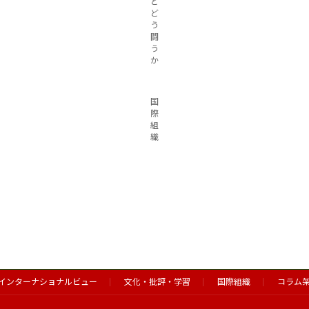
と
ど
う
闘
う
か
国
際
組
織
インターナショナルビュー
文化・批評・学習
国際組織
コラム