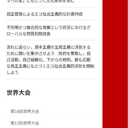
マへの愛」にもとづく文化革命を育む
自主管理によるエコ社会主義的な計画作成
不均等かつ複合的な発展という状況におけるグ
ローバルな物質的脱成長
流れに逆らい、資本主義の生産主義と決別する
ために闘いを集中させよう 政府を奪取し、自
己活動、自己組織化、下からの統制、最も広範
な民主主義にもとづくエコ社会主義的決別を開始
しよう
世界大会
第18回世界大会
第17回世界大会