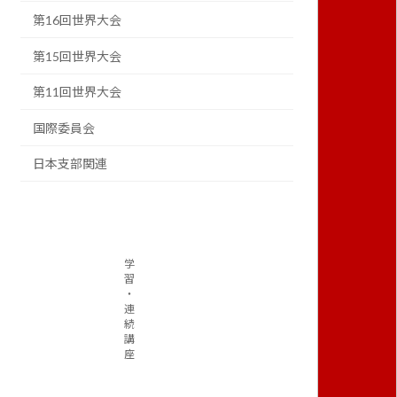
第16回世界大会
第15回世界大会
第11回世界大会
国際委員会
日本支部関連
学
習
・
連
続
講
座