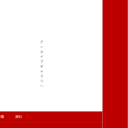
ア
ー
カ
イ
ブ
ギ
ャ
ラ
リ
ー
架橋
資料