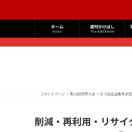
コ
ナ
ン
ビ
テ
ゲ
ン
ー
ホーム
週刊かけはし
ツ
シ
Home
The KAKEHASHI
へ
ョ
ス
ン
キ
に
ッ
移
プ
動
フロントページ
第18回世界大会
エコ社会主義革命宣
削減・再利用・リサイ