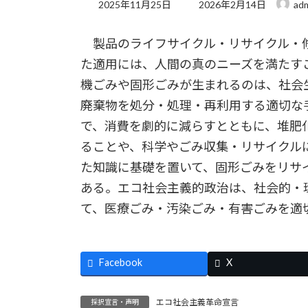
最
2025年11月25日
2026年2月14日
ad
終
更
製品のライフサイクル・リサイクル・
新
日
た適用には、人間の真のニーズを満たす
時
:
機ごみや固形ごみが生まれるのは、社会
廃棄物を処分・処理・再利用する適切な
で、消費を劇的に減らすとともに、堆肥
ることや、科学やごみ収集・リサイクル
た知識に基礎を置いて、固形ごみをリサ
ある。エコ社会主義的政治は、社会的・
て、医療ごみ・汚染ごみ・有害ごみを適
Facebook
X
エコ社会主義革命宣言
採択宣言・声明