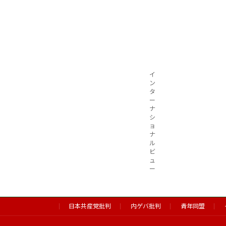
イ
ン
タ
ー
ナ
シ
ョ
ナ
ル
ビ
ュ
ー
日本共産党批判
内ゲバ批判
青年同盟