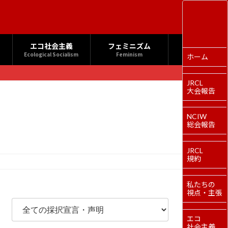
エコ社会主義
フェミニズム
Ecological Socialism
Feminism
ホーム
JRCL
大会報告
NCIW
総会報告
JRCL
規約
私たちの
視点・主張
エコ
社会主義