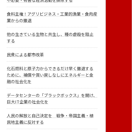
不必要・有害な経済活動を排除する
食料主権！アグリビジネス・工業的漁業・食肉産
業からの撤退
他の生きている生物と共生し、種の虐殺を阻止
する
民衆による都市改革
化石燃料と原子力からできるだけ早く撤退する
ために、補償や買い戻しなしにエネルギーと金
融の社会化を
データセンターの「ブラックボックス」を開け、
巨大IT企業の社会化を
人民の解放と自己決定を 戦争・帝国主義・植
民地主義に反対する