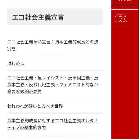
エコ社会主義宣言
フェミ
ニズム
エコ社会主義革命宣言：資本主義的成長との決
別を
はじめに
エコ社会主義・反レイシスト・反軍国主義・反
資本主義・反植民地主義・フェミニスト的な革
命の客観的必要性
われわれが闘いとるべき世界
資本主義的成長に対するエコ社会主義オルタナ
ティブの基本的方向