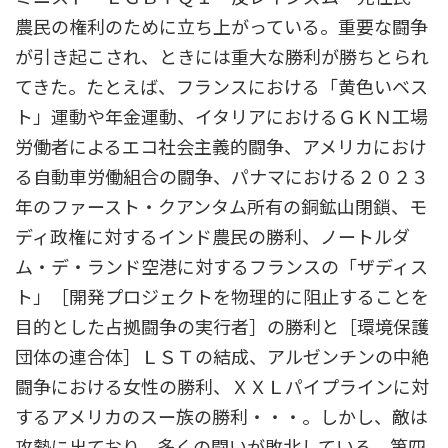
農民の権利のために立ち上がっている。重要な闘争
が引き起こされ、ときには重大な勝利が勝ちとられ
てきた。たとえば、フランスにおける「黄色いベス
ト」運動や年金運動、イタリアにおけるＧＫＮ工場
労働者によるエコ社会主義的闘争、アメリカにおけ
る自動車労働組合の闘争、パナマにおける２０２３
年のファースト・クアンタム所有の銅鉱山閉鎖、モ
ディ政権に対するインド農民の勝利、ノートルダ
ム・デ・ランド空港に対するフランスの「ザディス
ト」［開発プロジェクトを物理的に阻止することを
目的とした占拠闘争の実行者］の勝利と［環境保護
団体の連合体］ＬＳＴの結成、アルゼンチンの中絶
闘争における女性の勝利、ＸＸＬパイプラインに対
するアメリカのスー族の勝利・・・。しかし、敵は
攻勢に出ており、多くの闘いが敗北している。第四