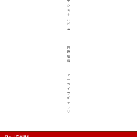
ナ
シ
ョ
ナ
ル
ビ
ュ
ー
国
際
組
織
ア
ー
カ
イ
ブ
ギ
ャ
ラ
リ
ー
日本共産党批判