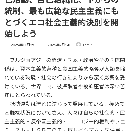
統制、最も広範な民主主義にも
とづくエコ社会主義的決別を開
始しよう
最
2025年11月25日
2026年2月14日
admin
終
更
ブルジョアジーの経済・国家・政治やその国際関
新
日
係は、資本主義的蓄積と帝国主義的略奪が人類を陥
時
:
れている環境・社会の行き詰まりから深く影響を受
けている。世界中で、被搾取者や被抑圧者は深い苦
痛にとらわれている。
抵抗運動は流れに逆らって発展している。極めて
困難な状況においてさえ、人々は自らの社会的・民
主主義的・反帝国主義的・エコロジー的権利やフェ
ミニスト・ＬＧＢＴＱＩ・反レイシズム・先住民・