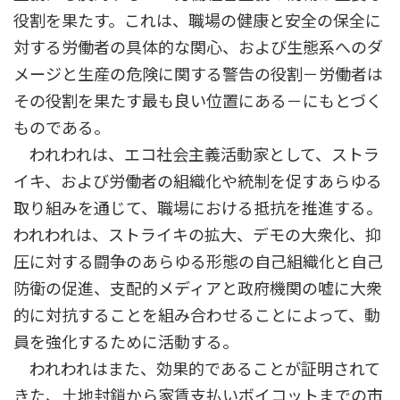
役割を果たす。これは、職場の健康と安全の保全に
対する労働者の具体的な関心、および生態系へのダ
メージと生産の危険に関する警告の役割－労働者は
その役割を果たす最も良い位置にある－にもとづく
ものである。
われわれは、エコ社会主義活動家として、ストラ
イキ、および労働者の組織化や統制を促すあらゆる
取り組みを通じて、職場における抵抗を推進する。
われわれは、ストライキの拡大、デモの大衆化、抑
圧に対する闘争のあらゆる形態の自己組織化と自己
防衛の促進、支配的メディアと政府機関の嘘に大衆
的に対抗することを組み合わせることによって、動
員を強化するために活動する。
われわれはまた、効果的であることが証明されて
きた、土地封鎖から家賃支払いボイコットまでの市