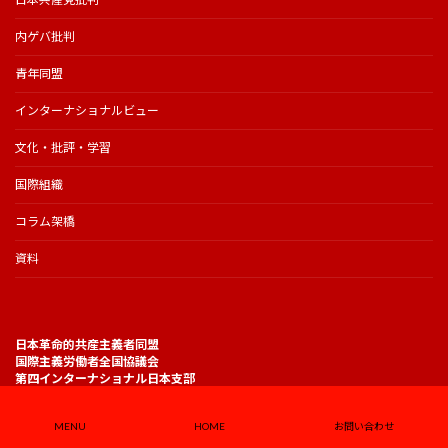
内ゲバ批判
青年同盟
インターナショナルビュー
文化・批評・学習
国際組織
コラム架橋
資料
日本革命的共産主義者同盟
国際主義労働者全国協議会
第四インターナショナル日本支部
https://jrcl.info/
MENU
HOME
お問い合わせ