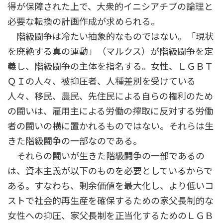
得が保障された上で、大衆的イニシアチブの論理と
必要な転換の計画作成が求められる。
階級闘争は冷たい抽象的なものではない。「現状
を廃絶する真の運動」（マルクス）が階級闘争を定
義し、階級闘争の主体を指名する。女性、ＬＧＢＴ
ＱＩの人々、被抑圧者、人種差別を受けている
人々、移民、農民、先住民による自らの権利のため
の闘いは、雇用主による労働の搾取に反対する労働
者の闘いの横に置かれるものではない。それらは生
きた階級闘争の一部なのである。
それらの闘いが生きた階級闘争の一部であるの
は、資本主義が以下のものを必要としているからで
ある。すなわち、剰余価値を最大化し、より低いコ
ストで社会的再生産を確保するための家父長制的な
女性への抑圧、家父長制を正当化するためのＬＧＢ