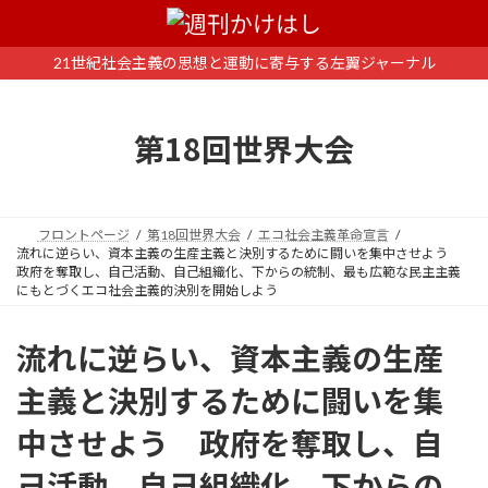
コ
ナ
ン
ビ
テ
ゲ
21世紀社会主義の思想と運動に寄与する左翼ジャーナル
ン
ー
ツ
シ
へ
ョ
第18回世界大会
ス
ン
キ
に
ッ
移
プ
動
フロントページ
第18回世界大会
エコ社会主義革命宣言
流れに逆らい、資本主義の生産主義と決別するために闘いを集中させよう
政府を奪取し、自己活動、自己組織化、下からの統制、最も広範な民主主義
にもとづくエコ社会主義的決別を開始しよう
流れに逆らい、資本主義の生産
主義と決別するために闘いを集
中させよう 政府を奪取し、自
己活動、自己組織化、下からの