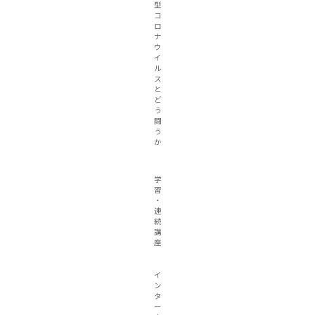
型
コ
ロ
ナ
ウ
イ
ル
ス
と
ど
う
闘
う
か
学
習
・
連
続
講
座
イ
ン
タ
ー