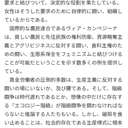
要求と結びついて、決定的な役割を果たしている。
女性はそうした要求のために自律的に闘い、組織し
ているからである。
国際的な農民連合であるヴィア・カンペジーナ
は、貧しい農民と先住民族の権利防衛、資源略奪主
義とアグリビジネスに反対する闘い、食料主権のた
めの闘い、生態系保全をフェミニズムと結びつける
ことが可能だということを示す数多くの例を提供し
ている。
賃金労働者の圧倒的多数は、生産主義に反対する
闘いの場にいないか、及び腰である。そして、階級
闘争は時代遅れであるとか、想像の中だけに存在す
る「エコロジー階級」が階級闘争を闘わなければな
らないと推論する人たちもいる。しかし、破局を食
い止めることは、社会的存在である生産様式に根本