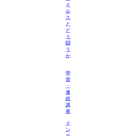
イ
ル
ス
と
ど
う
闘
う
か
学
習
・
連
続
講
座
イ
ン
タ