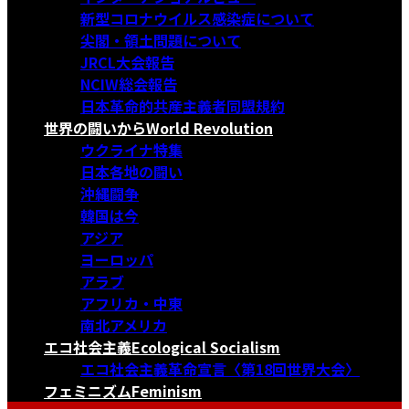
新型コロナウイルス感染症について
尖閣・領土問題について
JRCL大会報告
NCIW総会報告
日本革命的共産主義者同盟規約
世界の闘いから
World Revolution
ウクライナ特集
日本各地の闘い
沖縄闘争
韓国は今
アジア
ヨーロッパ
アラブ
アフリカ・中東
南北アメリカ
エコ社会主義
Ecological Socialism
エコ社会主義革命宣言〈第18回世界大会〉
フェミニズム
Feminism