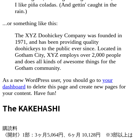
I like piña coladas. (And gettin' caught in the
rain.)
...or something like this:
The XYZ Doohickey Company was founded in
1971, and has been providing quality
doohickeys to the public ever since. Located in
Gotham City, XYZ employs over 2,000 people
and does all kinds of awesome things for the
Gotham community.
As a new WordPress user, you should go to
your
dashboard
to delete this page and create new pages for
your content. Have fun!
The KAKEHASHI
購読料
《開封》1部：3ヶ月5,064円、6ヶ月 10,128円 ※3部以上は