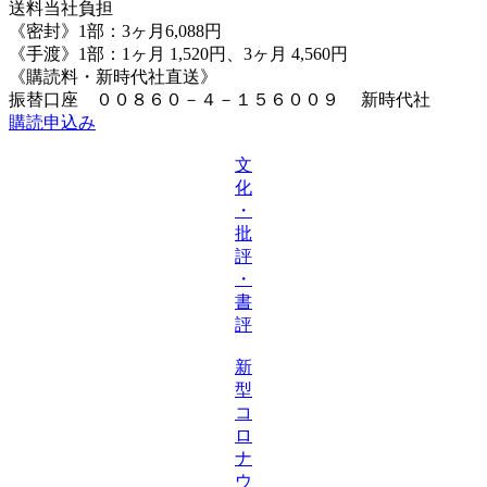
送料当社負担
《密封》1部：3ヶ月6,088円
《手渡》1部：1ヶ月 1,520円、3ヶ月 4,560円
《購読料・新時代社直送》
振替口座 ００８６０－４－１５６００９ 新時代社
購読申込み
文
化
・
批
評
・
書
評
新
型
コ
ロ
ナ
ウ