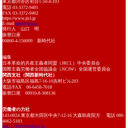
東京都渋谷区初台1-50-4-103
電話 03-3372-9401
FAX 03-3372-9402
https://www.jrcl.jp
E-mail
info@jrcl.jp
発行人 山口 明
振替口座
00860-4-156009 新時代社
編集
日本革命的共産主義者同盟（JRCL）中央委員会
国際主義労働者全国協議会（NCIW）全国運営委員会
関西支社（関西新時代社）
大阪市福島区福島7-16-10吉村ビル203
電話/FAX 06-6458-7018
振替口座 00910-8-308136
労働者の力社
143-0024 東京都大田区中央7-12-16 大森助産院方 電話 080-
4662-5183
red2129oct@outlook.jp