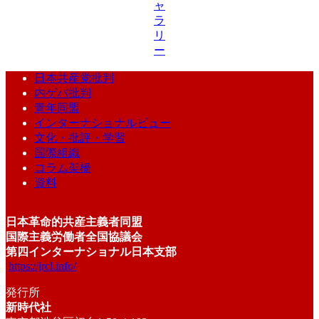
ャ
ラ
リ
ー
日本共産党批判
内ゲバ批判
青年同盟
インターナショナルビュー
文化・批評・学習
国際組織
コラム架橋
資料
日本革命的共産主義者同盟
国際主義労働者全国協議会
第四インターナショナル日本支部
https://jrcl.info/
発行所
新時代社