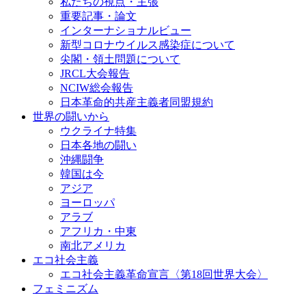
私たちの視点・主張
重要記事・論文
インターナショナルビュー
新型コロナウイルス感染症について
尖閣・領土問題について
JRCL大会報告
NCIW総会報告
日本革命的共産主義者同盟規約
世界の闘いから
ウクライナ特集
日本各地の闘い
沖縄闘争
韓国は今
アジア
ヨーロッパ
アラブ
アフリカ・中東
南北アメリカ
エコ社会主義
エコ社会主義革命宣言〈第18回世界大会〉
フェミニズム