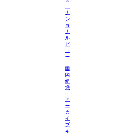
ー
ナ
シ
ョ
ナ
ル
ビ
ュ
ー
国
際
組
織
ア
ー
カ
イ
ブ
ギ