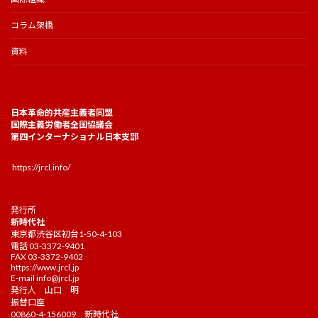
コラム架橋
資料
日本革命的共産主義者同盟
国際主義労働者全国協議会
第四インターナショナル日本支部
https://jrcl.info/
発行所
新時代社
東京都渋谷区初台1-50-4-103
電話 03-3372-9401
FAX 03-3372-9402
https://www.jrcl.jp
E-mail
info@jrcl.jp
発行人 山口 明
振替口座
00860-4-156009 新時代社