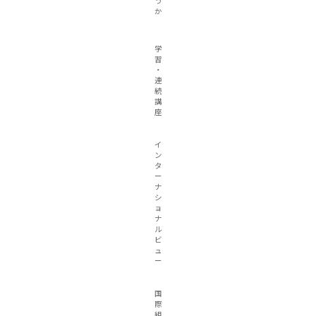
う
か
学
習
・
連
続
講
座
イ
ン
タ
ー
ナ
シ
ョ
ナ
ル
ビ
ュ
ー
国
際
組