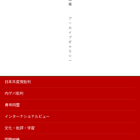
織
ア
ー
カ
イ
ブ
ギ
ャ
ラ
リ
ー
日本共産党批判
内ゲバ批判
青年同盟
インターナショナルビュー
文化・批評・学習
国際組織