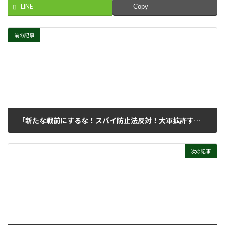
LINE
Copy
前の記事
「新たな戦前にするな！スパイ防止法反対！大軍拡許すな！10・19国会議員会館前行動」
2025年10月22日
次の記事