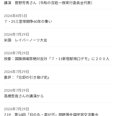
講演 菅野芳秀さん（令和の百姓一揆実行委員会代表）
2026年8月5日
７・25三里塚闘争60年の集い
2026年7月29日
米国 レイバーノーツ大会
2026年7月29日
投書：国旗損壊罪絶対反対「７・11新宿駅南口デモ」に２００人
2026年7月29日
書評：『忘却の引き揚げ史』
2026年7月29日
高橋哲哉さんの講演から
2026年7月29日
7.19 第16回「日の丸・君が代」問題等全国学習交流集会