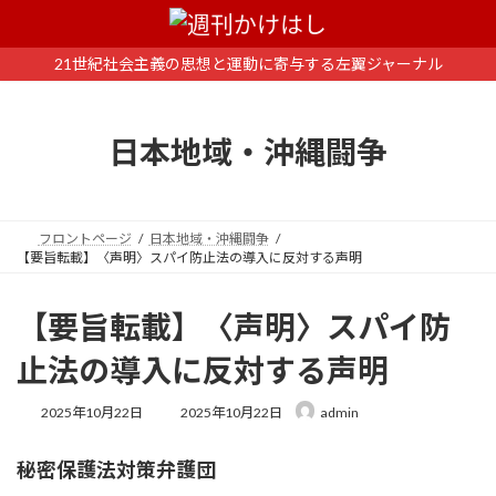
コ
ナ
ン
ビ
テ
ゲ
21世紀社会主義の思想と運動に寄与する左翼ジャーナル
ン
ー
ツ
シ
へ
ョ
日本地域・沖縄闘争
ス
ン
キ
に
ッ
移
プ
動
フロントページ
日本地域・沖縄闘争
【要旨転載】〈声明〉スパイ防止法の導入に反対する声明
【要旨転載】〈声明〉スパイ防
止法の導入に反対する声明
最
2025年10月22日
2025年10月22日
admin
終
更
秘密保護法対策弁護団
新
日