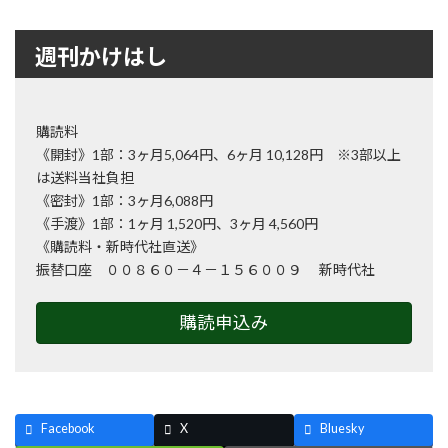
週刊かけはし
購読料
《開封》1部：3ヶ月5,064円、6ヶ月 10,128円 ※3部以上
は送料当社負担
《密封》1部：3ヶ月6,088円
《手渡》1部：1ヶ月 1,520円、3ヶ月 4,560円
《購読料・新時代社直送》
振替口座 ００８６０－４－１５６００９ 新時代社
購読申込み
Facebook
X
Bluesky