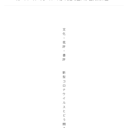
文
化
・
批
評
・
書
評
新
型
コ
ロ
ナ
ウ
イ
ル
ス
と
ど
う
闘