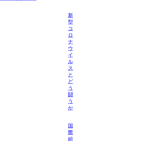
新
型
コ
ロ
ナ
ウ
イ
ル
ス
と
ど
う
闘
う
か
国
際
組