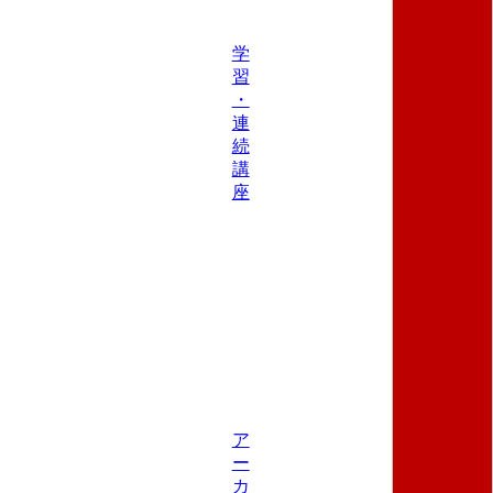
学
習
・
連
続
講
座
ア
ー
カ