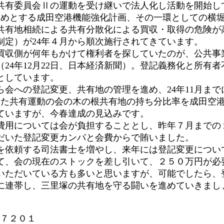
有委員会Ⅱの運動を受け継いで法人化し活動を開始し
じめとする成田空港機能強化計画、その一環としての横堀
共有地相続による共有分散化による買収・取得の危険が
制定）が24年４月から順次施行されてきています。
収側が何年もかけて権利者を探していたのが、公共事
24年12月22日、日本経済新聞）。登記義務化と所有
としています。
会への登記変更、共有地の管理を進め、24年11月まで
した共有運動の会の木の根共有地の持ち分比率を成田空港
ていますが、今春達成の見込みです。
用については会が負担することとし、昨年７月までの
だいた登記変更カンパと会費からで賄いました。
依頼する司法書士を増やし、来年には登記変更につい
、会の現在のストックを差し引いて、２５０万円が必
ただいている方も多いと思いますが、可能でしたら、
に連帯し、三里塚の共有地を守る闘いを進めていきまし
７２０１