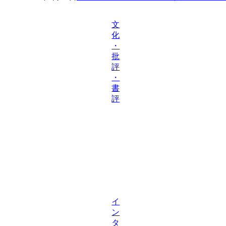
文
化
・
批
評
・
書
評
イ
ン
タ