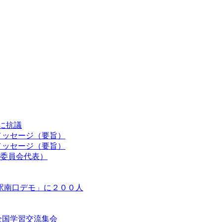
認に抗議
メッセージ（要旨）
メッセージ（要旨）
委員会代表）
駅南口デモ」に２００人
等全国学習交流集会