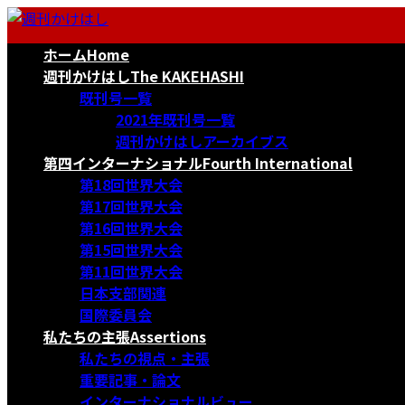
コ
ナ
ン
ビ
ホーム
Home
テ
ゲ
ン
ー
週刊かけはし
The KAKEHASHI
ツ
シ
既刊号一覧
へ
ョ
2021年既刊号一覧
ス
ン
週刊かけはしアーカイブス
キ
に
第四インターナショナル
Fourth International
ッ
移
第18回世界大会
プ
動
第17回世界大会
第16回世界大会
第15回世界大会
第11回世界大会
日本支部関連
国際委員会
私たちの主張
Assertions
私たちの視点・主張
重要記事・論文
インターナショナルビュー