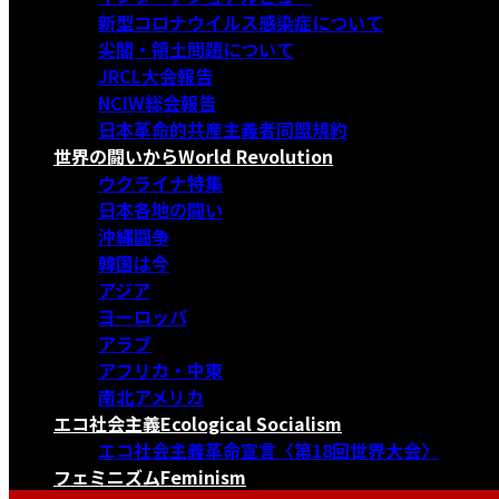
新型コロナウイルス感染症について
尖閣・領土問題について
JRCL大会報告
NCIW総会報告
日本革命的共産主義者同盟規約
世界の闘いから
World Revolution
ウクライナ特集
日本各地の闘い
沖縄闘争
韓国は今
アジア
ヨーロッパ
アラブ
アフリカ・中東
南北アメリカ
エコ社会主義
Ecological Socialism
エコ社会主義革命宣言〈第18回世界大会〉
フェミニズム
Feminism