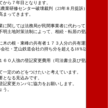
てから７年目となります。
農業研修センター破壊裁判（23年８月提訴）と連動
高まってきます。
業に関しては法務局が民間事業者に代わって、わずか
者不明土地対策法制によって、相続・転居の登記変更を
に木の根・東峰の共有者１７３人分の共有運動の会へ
会社・芝山鉄道会社の持ち分を超える18％以上にする
１６０人強の登記変更費用（司法書士及び登記の費
て一定のめどをつけたいと考えています。
要となる見込みです。
登記変更カンパに協力をお願いします。
ょう。