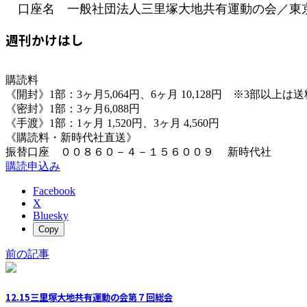
口座名 一般社団法人三里塚大地共有運動の会／東京都
週刊かけはし
購読料
《開封》1部：3ヶ月5,064円、6ヶ月 10,128円 ※3部以上
《密封》1部：3ヶ月6,088円
《手渡》1部：1ヶ月 1,520円、3ヶ月 4,560円
《購読料・新時代社直送》
振替口座 ００８６０－４－１５６００９ 新時代社
購読申込み
Facebook
X
Bluesky
Copy
前の記事
12.15三里塚大地共有運動の会第７回総会