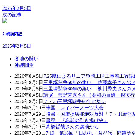
2025年2月5日
次の記事
沖縄訪問記
2025年2月5日
各地の闘い
沖縄闘争
2026年8月5日
7.25県によるリニア静岡工区工事着工容
2026年8月5日
三里塚闘争60年の集い 佐藤幸子さんの
2026年8月5日
三里塚闘争60年の集い 柳川秀夫さんの
2026年8月5日
講演 菅野芳秀さん（令和の百姓一揆実行
2026年8月5日
７・25三里塚闘争60年の集い
2026年7月29日
米国 レイバーノーツ大会
2026年7月29日
投書：国旗損壊罪絶対反対「７・11新宿
2026年7月29日
書評：『忘却の引き揚げ史』
2026年7月29日
高橋哲哉さんの講演から
2026年7月29日
7.19 第16回「日の丸・君が代」問題