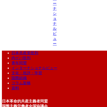
ー
ナ
シ
ョ
ナ
ル
ビ
ュ
ー
日本共産党批判
内ゲバ批判
青年同盟
インターナショナルビュー
文化・批評・学習
国際組織
コラム架橋
資料
日本革命的共産主義者同盟
国際主義労働者全国協議会