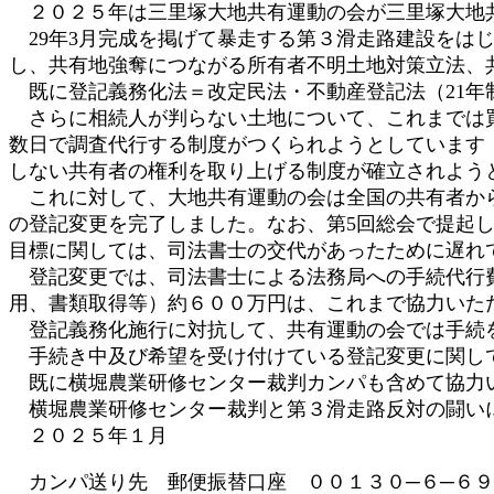
２０２５年は三里塚大地共有運動の会が三里塚大地共
:
29年3月完成を掲げて暴走する第３滑走路建設をは
し、共有地強奪につながる所有者不明土地対策立法、
既に登記義務化法＝改定民法・不動産登記法（21年
さらに相続人が判らない土地について、これまでは買
数日で調査代行する制度がつくられようとしています（
しない共有者の権利を取り上げる制度が確立されよう
これに対して、大地共有運動の会は全国の共有者から
の登記変更を完了しました。なお、第5回総会で提起
目標に関しては、司法書士の交代があったために遅れ
登記変更では、司法書士による法務局への手続代行費
用、書類取得等）約６００万円は、これまで協力いた
登記義務化施行に対抗して、共有運動の会では手続を
手続き中及び希望を受け付けている登記変更に関して
既に横堀農業研修センター裁判カンパも含めて協力い
横堀農業研修センター裁判と第３滑走路反対の闘い
２０２５年１月
カンパ送り先 郵便振替口座 ００１３０─６─６９