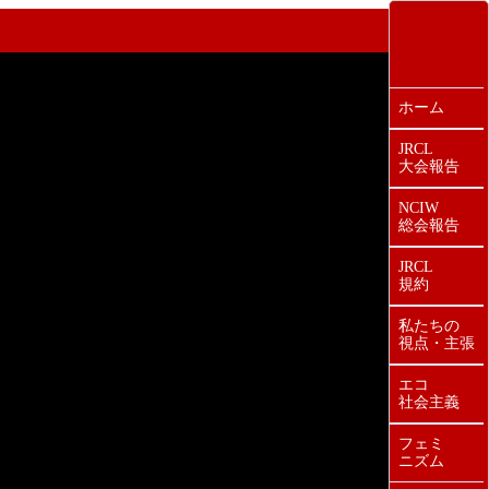
ホーム
JRCL
大会報告
NCIW
総会報告
JRCL
規約
私たちの
視点・主張
エコ
社会主義
フェミ
ニズム