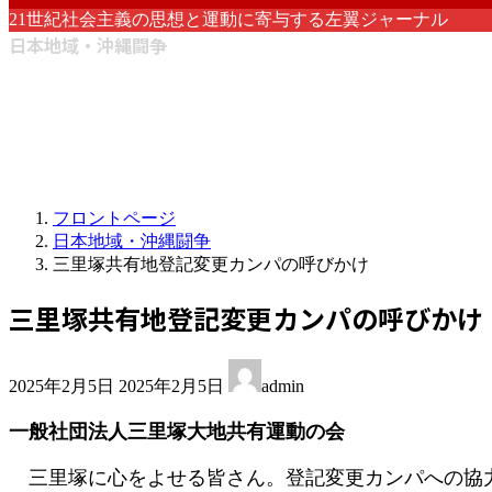
21世紀社会主義の思想と運動に寄与する左翼ジャーナル
日本地域・沖縄闘争
フロントページ
日本地域・沖縄闘争
三里塚共有地登記変更カンパの呼びかけ
三里塚共有地登記変更カンパの呼びかけ
最
2025年2月5日
2025年2月5日
admin
終
更
一般社団法人三里塚大地共有運動の会
新
日
三里塚に心をよせる皆さん。登記変更カンパへの協
時