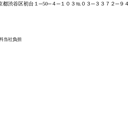
渋谷区初台１─50─４─１０３℡０３─３３７２─９
は送料当社負担