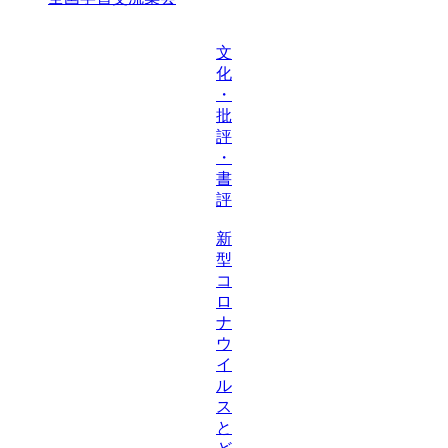
文
化
・
批
評
・
書
評
新
型
コ
ロ
ナ
ウ
イ
ル
ス
と