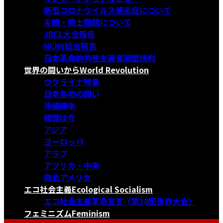
新型コロナウイルス感染症について
尖閣・領土問題について
JRCL大会報告
NCIW総会報告
日本革命的共産主義者同盟規約
世界の闘いから
World Revolution
ウクライナ特集
日本各地の闘い
沖縄闘争
韓国は今
アジア
ヨーロッパ
アラブ
アフリカ・中東
南北アメリカ
エコ社会主義
Ecological Socialism
エコ社会主義革命宣言〈第18回世界大会〉
フェミニズム
Feminism