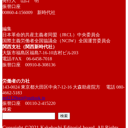
発行人 山口 明
振替口座
00860-4-156009 新時代社
編集
日本革命的共産主義者同盟（JRCL）中央委員会
国際主義労働者全国協議会（NCIW）全国運営委員会
関西支社（関西新時代社）
大阪市福島区福島7-16-10吉村ビル203
電話/FAX 06-6458-7018
振替口座 00910-8-308136
労働者の力社
143-0024 東京都大田区中央7-12-16 大森助産院方 電話 080-
4662-5183
red2129oct@outlook.jp
振替口座 00110-2-415220
検索
検索
Copyright ©2021 Kakehashi Editorial board. All Rights