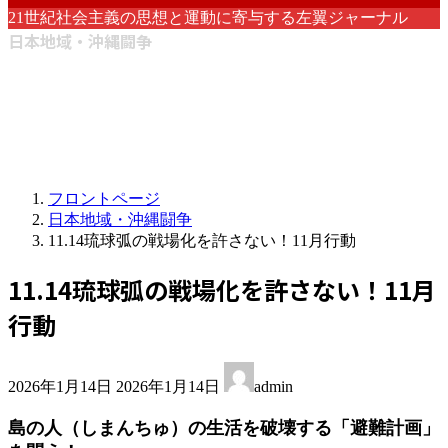
21世紀社会主義の思想と運動に寄与する左翼ジャーナル
日本地域・沖縄闘争
フロントページ
日本地域・沖縄闘争
11.14琉球弧の戦場化を許さない！11月行動
11.14琉球弧の戦場化を許さない！11月
行動
最
2026年1月14日
2026年1月14日
admin
終
更
島の人（しまんちゅ）の生活を破壊する「避難計画」
新