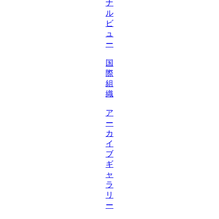
ナ
ル
ビ
ュ
ー
国
際
組
織
ア
ー
カ
イ
ブ
ギ
ャ
ラ
リ
ー