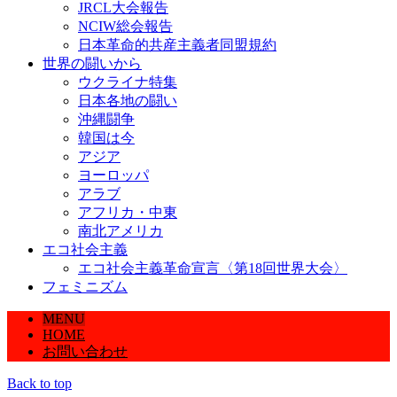
JRCL大会報告
NCIW総会報告
日本革命的共産主義者同盟規約
世界の闘いから
ウクライナ特集
日本各地の闘い
沖縄闘争
韓国は今
アジア
ヨーロッパ
アラブ
アフリカ・中東
南北アメリカ
エコ社会主義
エコ社会主義革命宣言〈第18回世界大会〉
フェミニズム
MENU
HOME
お問い合わせ
Back to top