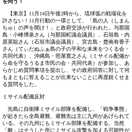
を問う！
日
時
【東京】11月14日午後2時から、琉球弧の戦場化を
:
許さない！11月行動の一環として、「島の人（しまん
ちゅ）の声を聞け！」と政府交渉が行われた。与那国
島・小峰博泉さん（与那国町議会議員）、石垣島・内
原英聡さん（石垣市議会議員）、宮古島・楚南有香子
さん（てぃだぬふぁ島の子の平和な未来をつくる会・
共同代表）、沖縄島・照屋寛之さん（ミサイル配備か
ら命を守るうるま市民の会・共同代表）が参加し、あ
らかじめ質問事項を提出し、その政府回答に対して何
もまともに答えることが出来ないことに再度鋭くせま
る質問をした。
ミサイル配備反対
先島に自衛隊ミサイル部隊を配備し、「戦争事態」
が起きたら全島避難、避難先は主に九州があげられて
いる。その九州にもミサイル部隊を配備する。当然
「敵」はそうした所にミサイル攻撃を加える可能性が