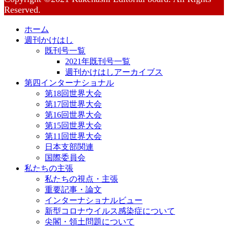
Reserved.
ホーム
週刊かけはし
既刊号一覧
2021年既刊号一覧
週刊かけはしアーカイブス
第四インターナショナル
第18回世界大会
第17回世界大会
第16回世界大会
第15回世界大会
第11回世界大会
日本支部関連
国際委員会
私たちの主張
私たちの視点・主張
重要記事・論文
インターナショナルビュー
新型コロナウイルス感染症について
尖閣・領土問題について