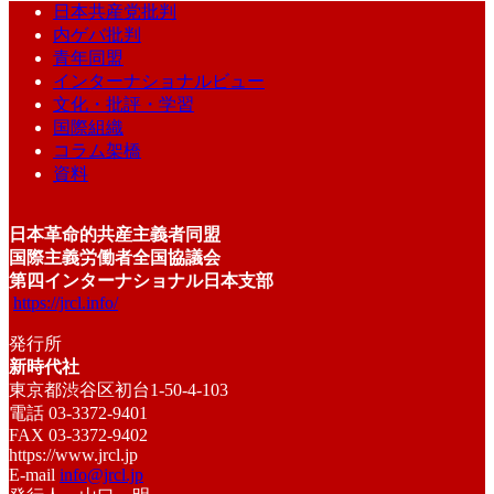
日本共産党批判
内ゲバ批判
青年同盟
インターナショナルビュー
文化・批評・学習
国際組織
コラム架橋
資料
日本革命的共産主義者同盟
国際主義労働者全国協議会
第四インターナショナル日本支部
https://jrcl.info/
発行所
新時代社
東京都渋谷区初台1-50-4-103
電話 03-3372-9401
FAX 03-3372-9402
https://www.jrcl.jp
E-mail
info@jrcl.jp