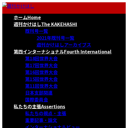
コ
ナ
ン
ビ
ホーム
Home
テ
ゲ
ン
ー
週刊かけはし
The KAKEHASHI
ツ
シ
既刊号一覧
へ
ョ
2021年既刊号一覧
ス
ン
週刊かけはしアーカイブス
キ
に
第四インターナショナル
Fourth International
ッ
移
第18回世界大会
プ
動
第17回世界大会
第16回世界大会
第15回世界大会
第11回世界大会
日本支部関連
国際委員会
私たちの主張
Assertions
私たちの視点・主張
重要記事・論文
インターナショナルビュー