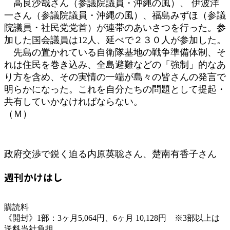
高良沙哉さん（参議院議員・沖縄の風）、 伊波洋
一さん（参議院議員・沖縄の風）、福島みずほ（参議
院議員・社民党党首）が連帯のあいさつを行った。参
加した国会議員は12人、延べで２３０人が参加した。
先島の置かれている自衛隊基地の戦争準備体制、そ
れは住民を巻き込み、全島避難などの「強制」的なあ
り方を含め、その実情の一端が島々の皆さんの発言で
明らかになった。これを自分たちの問題として提起・
共有していかなければならない。
（Ｍ）
政府交渉で鋭く迫る内原英聡さん、楚南有香子さん
週刊かけはし
購読料
《開封》1部：3ヶ月5,064円、6ヶ月 10,128円 ※3部以上は
送料当社負担