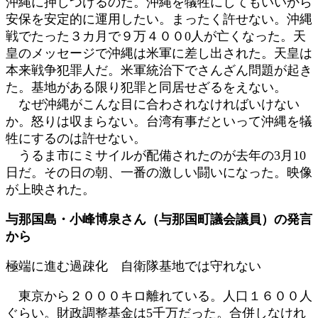
沖縄に押しつけるのだ。沖縄を犠牲にしてもいいから
安保を安定的に運用したい。まったく許せない。沖縄
戦でたった３カ月で９万４００0人が亡くなった。天
皇のメッセージで沖縄は米軍に差し出された。天皇は
本来戦争犯罪人だ。米軍統治下でさんざん問題が起き
た。基地がある限り犯罪と同居せざるをえない。
なぜ沖縄がこんな目に合わされなければいけない
か。怒りは収まらない。台湾有事だといって沖縄を犠
牲にするのは許せない。
うるま市にミサイルが配備されたのが去年の3月10
日だ。その日の朝、一番の激しい闘いになった。映像
が上映された。
与那国島・小峰博泉さん（与那国町議会議員）の発言
から
極端に進む過疎化 自衛隊基地では守れない
東京から２０００キロ離れている。人口１６００人
ぐらい。財政調整基金は5千万だった。合併しなけれ