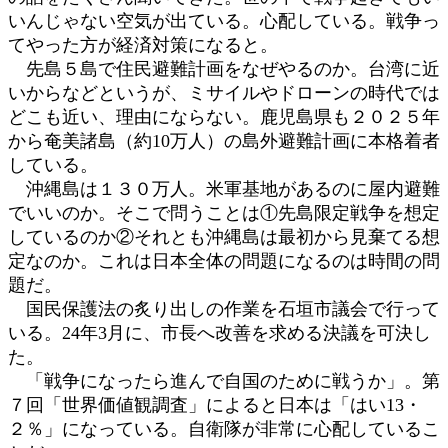
いんじゃない空気が出ている。心配している。戦争っ
てやった方が経済対策になると。
先島５島で住民避難計画をなぜやるのか。台湾に近
いからなどというが、ミサイルやドローンの時代では
どこも近い、理由にならない。鹿児島県も２０２５年
から奄美諸島（約10万人）の島外避難計画に本格着者
している。
沖縄島は１３０万人。米軍基地があるのに屋内避難
でいいのか。そこで問うことは①先島限定戦争を想定
しているのか②それとも沖縄島は最初から見棄てる想
定なのか。これは日本全体の問題になるのは時間の問
題だ。
国民保護法の炙り出しの作業を石垣市議会で行って
いる。24年3月に、市長へ改善を求める決議を可決し
た。
「戦争になったら進んで自国のために戦うか」。第
７回「世界価値観調査」によると日本は「はい13・
２％」になっている。自衛隊が非常に心配しているこ