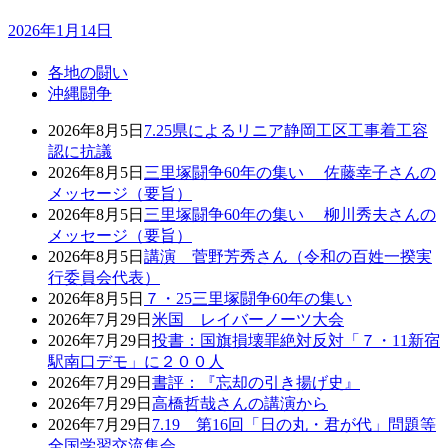
2026年1月14日
各地の闘い
沖縄闘争
2026年8月5日
7.25県によるリニア静岡工区工事着工容
認に抗議
2026年8月5日
三里塚闘争60年の集い 佐藤幸子さんの
メッセージ（要旨）
2026年8月5日
三里塚闘争60年の集い 柳川秀夫さんの
メッセージ（要旨）
2026年8月5日
講演 菅野芳秀さん（令和の百姓一揆実
行委員会代表）
2026年8月5日
７・25三里塚闘争60年の集い
2026年7月29日
米国 レイバーノーツ大会
2026年7月29日
投書：国旗損壊罪絶対反対「７・11新宿
駅南口デモ」に２００人
2026年7月29日
書評：『忘却の引き揚げ史』
2026年7月29日
高橋哲哉さんの講演から
2026年7月29日
7.19 第16回「日の丸・君が代」問題等
全国学習交流集会