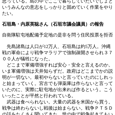
思っている。島の中でここで暮らしていたいでしょと
いうみんなの意志をしっかりと固めていく作業をやり
たい。
石垣島・内原英聡さん（石垣市議会議員）の報告
自衛隊駐屯地配備予定地の是非を問う住民投票を拒否
先島諸島は人口が12万人、石垣島は約5万人。沖縄
戦の軍命により戦争マラリアで強制疎開させられ３７
００人が犠牲になった。
どこまで軍備増強すれば安心・安全と言えるのか。
いま軍備増強は天井知らずだ。政府はどこまでかの説
明が一切ない。最初やらないと言っていたのにしれっ
と始まっていく。宮古でも弾薬庫は作らないと言って
いたのに、実際に駐屯地が出来れば作るという。こう
いったことが平然と行われている。
武器は食べられない。大量の武器を米国から買う。
戦争は終わらないし戦後は始まらない。戦争ＰＴＳＤ
の話をたくさん聞いてきた。世の中で戦争起きてもい