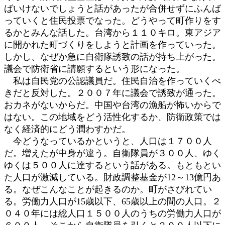
ばいけないでしょうと話があったが合併せずにふんば
っていくと住民投票でなった。どうやって町作りをす
るかとみんな話した。台湾から１１０キロ。東アジア
に開かれた町づくりをしようと計画を作っていった。
しかし、なぜか急に自衛隊誘致の話が持ち上がった。
議会で防衛省に請願するという形になった。
私は自民党の公認議員だ。住民自治を作っていくべ
きだと反対した。２００７年に議会で誘致が通った。
おカネがないからだ。中国や台湾の漁船が怖いからで
はない。この地域をどう活性化するか、防衛政策では
なく経済的にどう潤わすかだ。
今どうなっているかというと、人口は１７００人
だ。増えたが中身が違う。自衛隊員が３００人、ゆく
ゆくは５００人に達するという話がある。もともとい
た人口が激減している。財政調整基金が12～13億円あ
る。なぜこんなことが起きるのか。町がさびれてい
る。労働力人口が15歳以下、65歳以上の間の人口。２
０４０年には総人口１５００人のうちの労働力人口が