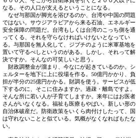
６００人、そこから自衛隊員を引くと２００人以下に
なる。その人口が支えるということになる。
なぜ与那国が脚光を浴びるのか、台湾や中国の問題
ではない。サウジアラビアから来る石油、エネルギー
安全保障の問題だ。台湾もしくは台湾のこっち側を通
ってくる、それを守らなければいけないとなってい
る。与那国を無人化して、ジブチのように米軍基地を
置いて守るべしというのがある。しかし、それって解
決ですか。そんなの可笑しいと思う。
財政調整金が溜まり、今なにが起きているのか。シ
ェルターを地下に上に役場を作る。50億円かかり、負
担が半分の25億円かかる。財調を使う。サービスが低
下するのに、そこに住みますか。過疎・離島ですよ。
そんな所に若い人が子育てしますか。来年にはお医者
さんがいなくなる。福祉も医療もやばい。新しい形の
自治体破産だ。防衛政策をいくら肉付けしたって、国
は守れないことと似ている。気概がなくなればもたな
い。