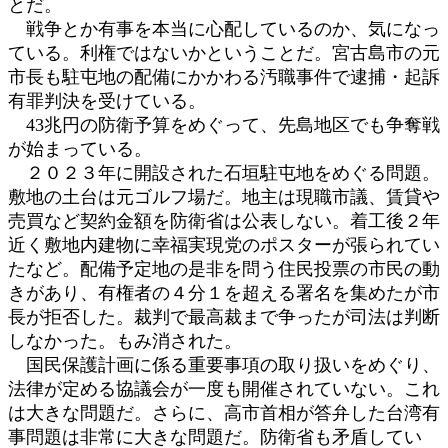
とだ。
戦争とか有事を本当に心配しているのか、気になっ
ている。利権ではないかということだ。宮古島市の元
市長も駐屯地の配備にかかわる汚職事件で逮捕・起訴
有罪判決を受けている。
43兆円の防衛予算をめぐって、先島地区でも争奪戦
が始まっている。
２０２３年に開設された石垣駐屯地をめぐる問題。
敷地の土台は元ゴルフ場だ。地主は現職市議、賃貸や
売買など契約金額を防衛省は公表しない。着工後２年
近く敷地内建物に幸福実現党のポスターが張られてい
たなど。配備予定地の是非を問う住民投票の市民の動
きがあり、有権者の４分１を超える署名を集めたが市
長が拒否した。裁判で最高裁まで争ったが司法は判断
しなかった。もみ消された。
国民保護計画に係る重要事項の取り扱いをめぐり、
法律が定める協議会が一度も開催されていない。これ
は大きな問題だ。さらに、高市首相が答弁した台湾有
事問題は非常に大きな問題だ。防衛省も矛盾してい