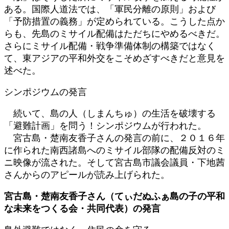
ある。国際人道法では、「軍民分離の原則」および
「予防措置の義務」が定められている。こうした点か
らも、先島のミサイル配備はただちにやめるべきだ。
さらにミサイル配備・戦争準備体制の構築ではなく
て、東アジアの平和外交をこそめざすべきだと意見を
述べた。
シンポジウムの発言
続いて、島の人（しまんちゅ）の生活を破壊する
「避難計画」を問う！シンポジウムが行われた。
宮古島・楚南友香子さんの発言の前に、２０１６年
に作られた南西諸島へのミサイル部隊の配備反対のミ
ニ映像が流された。そして宮古島市議会議員・下地茜
さんからのアピールが読み上げられた。
宮古島・楚南友香子さん（てぃだぬふぁ島の子の平和
な未来をつくる会・共同代表）の発言