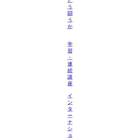
ど
う
闘
う
か
学
習
・
連
続
講
座
イ
ン
タ
ー
ナ
シ
ョ