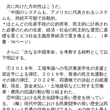
次に向けた方向性はこうだ。
「中国のシステムも、アメリカに代表されるシステ
ムも、持続不可能で自殺的。
＊ほとんどの生産手段の公的所有、民主的に計画され
た必要のための生産、経済・社会の民主的な運営に基
礎を置くエコ社会主義世界経済で置き換える」。（本
書・56ページ）
さらに「次なる中国革命」を考察する材料として以
下明記する。
①２０１８年、工場争議への毛沢東派学生の支援と
習近平による弾圧。２０１９年、香港の民主化運動と
その後の弾圧。２０２２年、四通橋での決起と白紙運
動。現在、賃金未払い・土地接収などに対する労働
者・農民の抗議行動が取り組まれた。
②中国における民主化闘争は長い歴史を持ってい
る。（略）現代中国における民衆闘争の長い歴史は民
主化という共通の目的を掲げてきた。その中でも最も