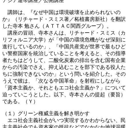
アジア連帯講座／公開講座
新
日
講師は、『なぜ中国は環境破壊を止められないの
時
か』（リチャード・スミス著／柘植書房新社）を翻訳
:
した寺本 勉さん（ＡＴＴＡＣ関西グループ）。
講座の冒頭、寺本さんは、リチャード・スミス（カ
リフォルニア大学）が「中国の環境危機がなぜ深刻に
進行しているのか」、「中国共産党が世界で最もひど
い警察国家を統治していることを考えると、その指導
者たちはどうして、二酸化炭素の排出を含む国有企業
からの汚染でさえ、抑え込むことを部下である役人た
ちに強制できないのか」という問いを紹介した。その
うえで彼は、「次なる中国革命」を射程にしながら
「資本主義か、それともエコ社会主義か？」について
迫っていこうとした。以下、寺本さんの提起（要旨）
である。（Ｙ）
（１）グリーン権威主義を解き明かす
エコ社会主義社会がいつ実現するかわからない、民
主主義社会でも資本家の抵抗などでなかなか地球温暖