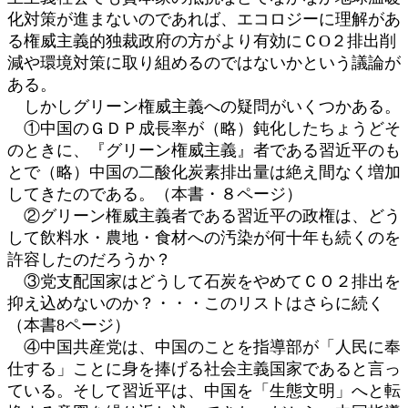
化対策が進まないのであれば、エコロジーに理解があ
る権威主義的独裁政府の方がより有効にＣО２排出削
減や環境対策に取り組めるのではないかという議論が
ある。
しかしグリーン権威主義への疑問がいくつかある。
①中国のＧＤＰ成長率が（略）鈍化したちょうどそ
のときに、『グリーン権威主義』者である習近平のも
とで（略）中国の二酸化炭素排出量は絶え間なく増加
してきたのである。（本書・８ページ）
②グリーン権威主義者である習近平の政権は、どう
して飲料水・農地・食材への汚染が何十年も続くのを
許容したのだろうか？
③党支配国家はどうして石炭をやめてＣＯ２排出を
抑え込めないのか？・・・このリストはさらに続く
（本書8ページ）
④中国共産党は、中国のことを指導部が「人民に奉
仕する」ことに身を捧げる社会主義国家であると言っ
ている。そして習近平は、中国を「生態文明」へと転