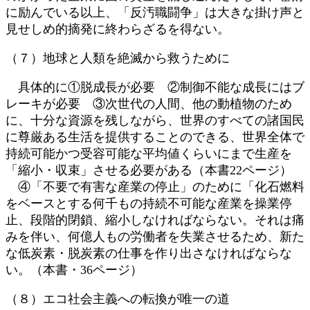
に励んでいる以上、「反汚職闘争」は大きな掛け声と
見せしめ的摘発に終わらざるを得ない。
（７）地球と人類を絶滅から救うために
具体的に①脱成長が必要 ②制御不能な成長にはブ
レーキが必要 ③次世代の人間、他の動植物のため
に、十分な資源を残しながら、世界のすべての諸国民
に尊厳ある生活を提供することのできる、世界全体で
持続可能かつ受容可能な平均値くらいにまで生産を
「縮小・収束」させる必要がある（本書22ページ）
④「不要で有害な産業の停止」のために「化石燃料
をベースとする何千もの持続不可能な産業を操業停
止、段階的閉鎖、縮小しなければならない。それは痛
みを伴い、何億人もの労働者を失業させるため、新た
な低炭素・脱炭素の仕事を作り出さなければならな
い。（本書・36ページ）
（８）エコ社会主義への転換が唯一の道