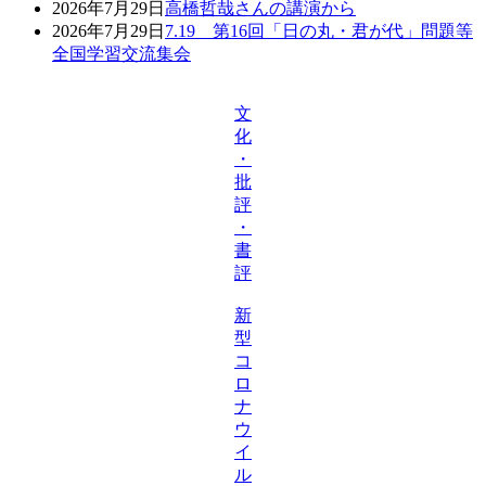
2026年7月29日
高橋哲哉さんの講演から
2026年7月29日
7.19 第16回「日の丸・君が代」問題等
全国学習交流集会
文
化
・
批
評
・
書
評
新
型
コ
ロ
ナ
ウ
イ
ル