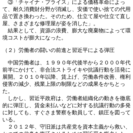
③「チャイナ・プライス」による価格革命によっ
て、耐久消費財分野が消滅し、安価で使い捨ての代用
品で置き換わった。そのため、仕立て屋や仕立て直し
屋、さまざまな修理屋が姿を消した」。
結果として、資源の浪費、膨大な廃棄物によって環
境コストが膨大になった。
（２）労働者の闘いの前進と習近平による弾圧
中国労働者は、１９９０年代後半から２０００年代
前半にかけて、非合法ストライキや抗議行動を活発に
展開。２０１０年以降、賃上げ、労働条件改善、権利
侵害の減少、残業上限の制限などの成果をかちとっ
た。
しかし、習近平政府は、労働者組織化の動きを徹底
的に弾圧し、賃金未払いなどに対する抗議行動の多発
に対しても、すぐさま警察を動員して、鎮圧を図って
いる。
２０１２年、守旧派は共産党を資本主義から救い、