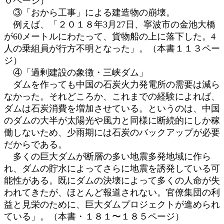
０ページ）
③「おから工事」による建造物の崩壊。
例えば、「２０１８年3月27日、寧波市の金池大橋
が60メートルにわたって、貨物船の上に落下した。4
人の乗組員が行方不明となった」。（本書１１３ペー
ジ）
④「過剰建設の象徴・三峡ダム」
ダムを作っても中国の石炭火力発電所の需要は減ら
なかった。それどころか、これまでの経験によれば、
ダムは石炭消費を増加させている。というのは、中国
のダムの大半が太陽光や風力と同様に断続的にしか稼
働しないため、少雨期には石炭のバックアップが必要
だからである。
多くの巨大ダムが断層の多い地震多発地域に作ら
れ、ダムの貯水によってさらに地震を誘発している可
能性がある。既にダムの決壊によって多くの人命が失
われてきたが、ほとんど報道されない。官僚集団の利
益と見栄のために、巨大ダムプロジェクトが進められ
ている」。（本書・１８１〜１８５ページ）