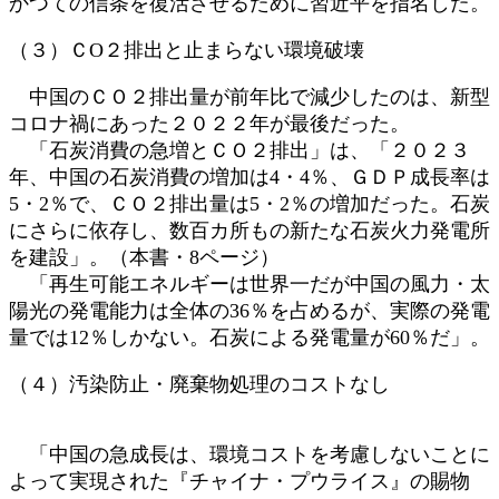
かつての信条を復活させるために習近平を指名した。
（３）ＣО２排出と止まらない環境破壊
中国のＣＯ２排出量が前年比で減少したのは、新型
コロナ禍にあった２０２２年が最後だった。
「石炭消費の急増とＣＯ２排出」は、「２０２３
年、中国の石炭消費の増加は4・4％、ＧＤＰ成長率は
5・2％で、ＣＯ２排出量は5・2％の増加だった。石炭
にさらに依存し、数百カ所もの新たな石炭火力発電所
を建設」。（本書・8ページ）
「再生可能エネルギーは世界一だが中国の風力・太
陽光の発電能力は全体の36％を占めるが、実際の発電
量では12％しかない。石炭による発電量が60％だ」。
（４）汚染防止・廃棄物処理のコストなし
「中国の急成長は、環境コストを考慮しないことに
よって実現された『チャイナ・プウライス』の賜物