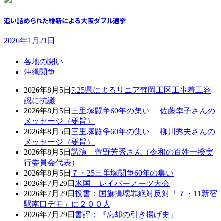
追い詰められた維新による大阪ダブル選挙
2026年1月21日
各地の闘い
沖縄闘争
2026年8月5日
7.25県によるリニア静岡工区工事着工容
認に抗議
2026年8月5日
三里塚闘争60年の集い 佐藤幸子さんの
メッセージ（要旨）
2026年8月5日
三里塚闘争60年の集い 柳川秀夫さんの
メッセージ（要旨）
2026年8月5日
講演 菅野芳秀さん（令和の百姓一揆実
行委員会代表）
2026年8月5日
７・25三里塚闘争60年の集い
2026年7月29日
米国 レイバーノーツ大会
2026年7月29日
投書：国旗損壊罪絶対反対「７・11新宿
駅南口デモ」に２００人
2026年7月29日
書評：『忘却の引き揚げ史』