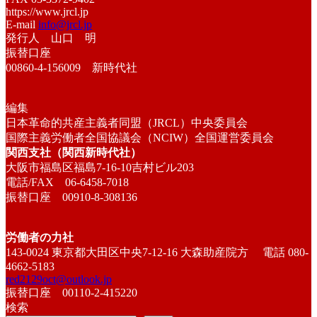
https://www.jrcl.jp
E-mail
info@jrcl.jp
発行人 山口 明
振替口座
00860-4-156009 新時代社
編集
日本革命的共産主義者同盟（JRCL）中央委員会
国際主義労働者全国協議会（NCIW）全国運営委員会
関西支社（関西新時代社）
大阪市福島区福島7-16-10吉村ビル203
電話/FAX 06-6458-7018
振替口座 00910-8-308136
労働者の力社
143-0024 東京都大田区中央7-12-16 大森助産院方 電話 080-
4662-5183
red2129oct@outlook.jp
振替口座 00110-2-415220
検索