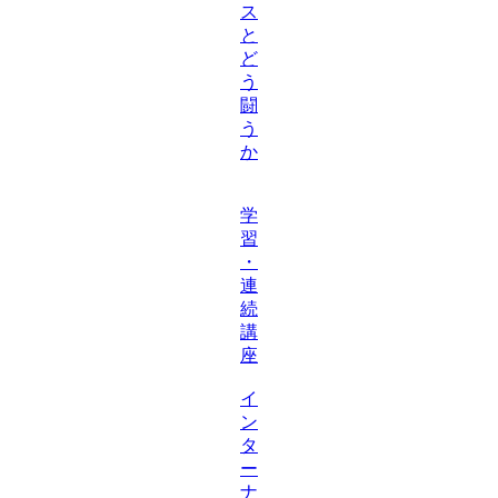
ス
と
ど
う
闘
う
か
学
習
・
連
続
講
座
イ
ン
タ
ー
ナ