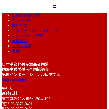
リ
ー
日本共産党批判
内ゲバ批判
青年同盟
インターナショナルビュー
文化・批評・学習
国際組織
コラム架橋
資料
日本革命的共産主義者同盟
国際主義労働者全国協議会
第四インターナショナル日本支部
https://jrcl.info/
発行所
新時代社
東京都渋谷区初台1-50-4-103
電話 03-3372-9401
FAX 03-3372-9402