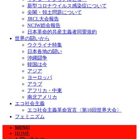
新型コロナウイルス感染症について
尖閣・領土問題について
JRCL大会報告
NCIW総会報告
日本革命的共産主義者同盟規約
世界の闘いから
ウクライナ特集
日本各地の闘い
沖縄闘争
韓国は今
アジア
ヨーロッパ
アラブ
アフリカ・中東
南北アメリカ
エコ社会主義
エコ社会主義革命宣言〈第18回世界大会〉
フェミニズム
MENU
HOME