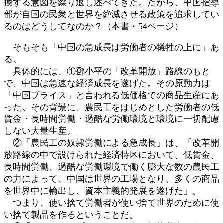
換する意図を繰り返し述べてきた。だから、中国指導
部が自国の民衆と世界を絶滅させる政策を追求してい
るのはどうしてなのか？（本書・54ページ）
そもそも「中国の急成長は労働者の犠牲の上に」あ
る。
具体的には、①鄧小平の「改革開放」路線のもと
で、中国は急速な経済成長を遂げた。その原動力は
「中国プライス」と言われる低価格での商品生産にあ
った。その背景に、農民工をはじめとした労働者の低
賃金・長時間労働・過酷な労働環境と環境に一切配慮
しない大量生産。
②「農民工の奴隷労働による急成長」は、「改革開
放路線の中で設けられた経済特区において、低賃金、
長時間労働、過酷な労働環境で働く膨大な数の農民工
の力によって、中国は世界の工場となり、多くの商品
を世界中に輸出し、資本主義的発展を遂げた」。
つまり、使い捨て労働者が使い捨て世界のために使
い捨て製品を作るということだ。