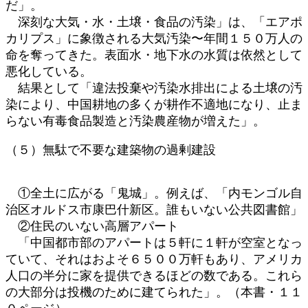
だ」。
深刻な大気・水・土壌・食品の汚染」は、「エアポ
カリプス」に象徴される大気汚染〜年間１５０万人の
命を奪ってきた。表面水・地下水の水質は依然として
悪化している。
結果として「違法投棄や汚染水排出による土壌の汚
染により、中国耕地の多くが耕作不適地になり、止ま
らない有毒食品製造と汚染農産物が増えた」。
（５）無駄で不要な建築物の過剰建設
①全土に広がる「鬼城」。例えば、「内モンゴル自
治区オルドス市康巴什新区。誰もいない公共図書館」
②住民のいない高層アパート
「中国都市部のアパートは５軒に１軒が空室となっ
ていて、それはおよそ６５００万軒もあり、アメリカ
人口の半分に家を提供できるほどの数である。これら
の大部分は投機のために建てられた」。（本書・１１