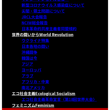
新型コロナウイルス感染症について
尖閣・領土問題について
JRCL大会報告
NCIW総会報告
日本革命的共産主義者同盟規約
世界の闘いから
World Revolution
ウクライナ特集
日本各地の闘い
沖縄闘争
韓国は今
アジア
ヨーロッパ
アラブ
アフリカ・中東
南北アメリカ
エコ社会主義
Ecological Socialism
エコ社会主義革命宣言〈第18回世界大会〉
フェミニズム
Feminism