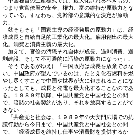
中国独自の生産様式では、最大化されるべきもの、
つまり党官僚層の安全、権力、富の維持が原動力とな
っている。すなわち、党幹部の意識的な決定が原動
力」。
③そもそも「国家主導の経済発展の原動力」は、経
済成長と自給自足的工業化の最大化。雇用創出の最大
化。消費と消費主義の最大化。
加えて、官僚の汚職それ自体が成長、過剰消費、過
剰建設、そして不可避的に汚染の原動力になった」。
そうであるがゆえに「中国政府は成長を放棄できな
い。中国政府が望んでいるのは、たとえ化石燃料を燃
やし尽くすことで中国や世界が火に包まれることにな
ったとしても、成長と発電を最大化することなのであ
る。１９８９年以降、中国共産党と中国社会との間
で、暗黙の社会契約があり、それを放棄することがで
きない」。
「共産党と社会は、１９８９年の天安門広場での抗
議行動から今日まで、中国共産党と中国社会との間
で、『経済成長を維持し仕事や消費財を提供するか