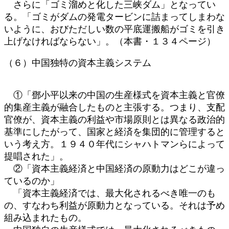
さらに「ゴミ溜めと化した三峡ダム」となってい
る。「ゴミがダムの発電タービンに詰まってしまわな
いように、おびただしい数の平底運搬船がゴミを引き
上げなければならない」。（本書・１３４ページ）
（６）中国独特の資本主義システム
①「鄧小平以来の中国の生産様式を資本主義と官僚
的集産主義が融合したものと主張する。つまり、支配
官僚が、資本主義の利益や市場原則とは異なる政治的
基準にしたがって、国家と経済を集団的に管理すると
いう考え方。１９４０年代にシャハトマンらによって
提唱された」。
②「資本主義経済と中国経済の原動力はどこが違っ
ているのか」
「資本主義経済では、最大化されるべき唯一のも
の、すなわち利益が原動力となっている。それは予め
組み込まれたもの。