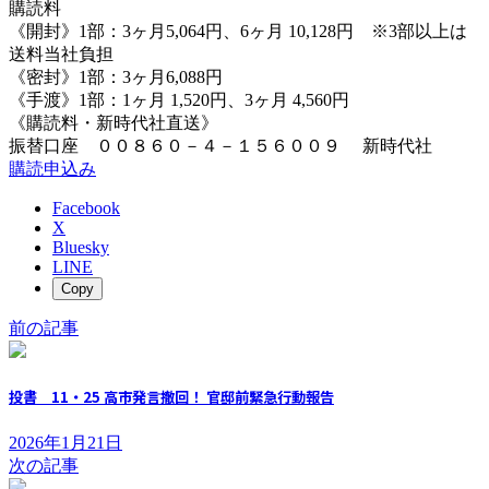
購読料
《開封》1部：3ヶ月5,064円、6ヶ月 10,128円 ※3部以上は
送料当社負担
《密封》1部：3ヶ月6,088円
《手渡》1部：1ヶ月 1,520円、3ヶ月 4,560円
《購読料・新時代社直送》
振替口座 ００８６０－４－１５６００９ 新時代社
購読申込み
Facebook
X
Bluesky
LINE
Copy
前の記事
投書 11・25 高市発言撤回！ 官邸前緊急行動報告
2026年1月21日
次の記事