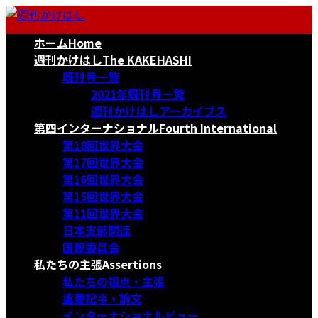
コ
ナ
ン
ビ
ホーム
Home
テ
ゲ
ン
ー
週刊かけはし
The KAKEHASHI
ツ
シ
既刊号一覧
へ
ョ
2021年既刊号一覧
ス
ン
週刊かけはしアーカイブス
キ
に
第四インターナショナル
Fourth International
ッ
移
第18回世界大会
プ
動
第17回世界大会
第16回世界大会
第15回世界大会
第11回世界大会
日本支部関連
国際委員会
私たちの主張
Assertions
私たちの視点・主張
重要記事・論文
インターナショナルビュー