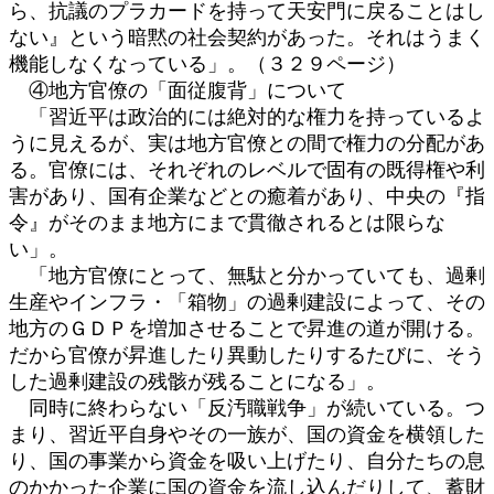
ら、抗議のプラカードを持って天安門に戻ることはし
ない』という暗黙の社会契約があった。それはうまく
機能しなくなっている」。（３２９ページ）
④地方官僚の「面従腹背」について
「習近平は政治的には絶対的な権力を持っているよ
うに見えるが、実は地方官僚との間で権力の分配があ
る。官僚には、それぞれのレベルで固有の既得権や利
害があり、国有企業などとの癒着があり、中央の『指
令』がそのまま地方にまで貫徹されるとは限らな
い」。
「地方官僚にとって、無駄と分かっていても、過剰
生産やインフラ・「箱物」の過剰建設によって、その
地方のＧＤＰを増加させることで昇進の道が開ける。
だから官僚が昇進したり異動したりするたびに、そう
した過剰建設の残骸が残ることになる」。
同時に終わらない「反汚職戦争」が続いている。つ
まり、習近平自身やその一族が、国の資金を横領した
り、国の事業から資金を吸い上げたり、自分たちの息
のかかった企業に国の資金を流し込んだりして、蓄財