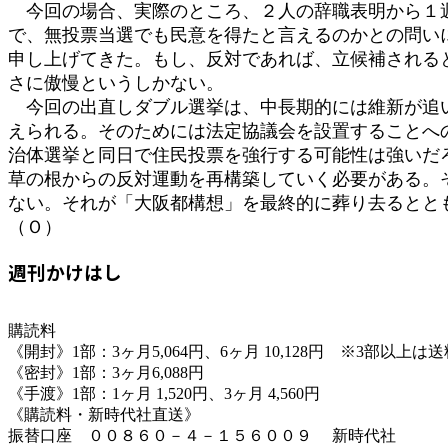
今回の場合、実際のところ、２人の辞職表明から１週
で、無投票当選でも民意を得たと言えるのかとの問い
申し上げてきた。もし、反対であれば、立候補される
さに傲慢というしかない。
今回の出直しダブル選挙は、中長期的には維新が追い
えられる。そのためには法定協議会を設置することへ
治体選挙と同日で住民投票を強行する可能性は強いだ
草の根からの反対運動を再構築していく必要がある。
ない。それが「大阪都構想」を最終的に葬り去るとと
（Ｏ）
週刊かけはし
購読料
《開封》1部：3ヶ月5,064円、6ヶ月 10,128円 ※3部以上
《密封》1部：3ヶ月6,088円
《手渡》1部：1ヶ月 1,520円、3ヶ月 4,560円
《購読料・新時代社直送》
振替口座 ００８６０－４－１５６００９ 新時代社