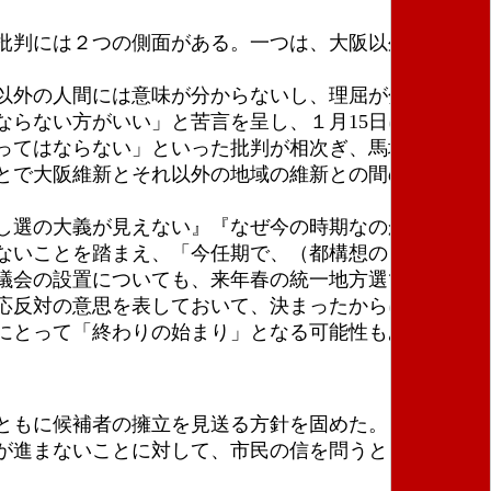
批判には２つの側面がある。一つは、大阪以外の維新
以外の人間には意味が分からないし、理屈が分かりに
らない方がいい」と苦言を呈し、１月15日に開かれ
ってはならない」といった批判が相次ぎ、馬場伸幸前
ことで大阪維新とそれ以外の地域の維新との間の確執が
し選の大義が見えない』『なぜ今の時期なのか』とい
ないことを踏まえ、「今任期で、（都構想の）協定書
議会の設置についても、来年春の統一地方選で公約と
応反対の意思を表しておいて、決まったからには支持
にとって「終わりの始まり」となる可能性もある。
ともに候補者の擁立を見送る方針を固めた。これと同
が進まないことに対して、市民の信を問うとして市長