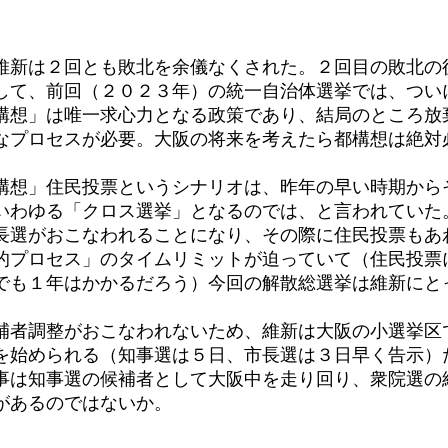
新は２回とも敗北を余儀なくされた。２回目の敗北の
して、前回（２０２３年）の統一自治体選挙では、つい
構想」は唯一求心力となる政策であり、結局のところ放
なプロセスが必要。大阪の将来を考えたら都構想は絶対
想」住民投票というシナリオは、昨年の早い時期から
いわゆる「クロス選挙」となるのでは、と言われていた
長選がおこなわれることになり、その際に住民投票もあ
的プロセス」のタイムリミットが迫っていて（住民投票
でも１年はかかるだろう）今回の解散総選挙は維新にと
者調整がおこなわれないため、維新は大阪の小選挙区
を始められる（知事選は５日、市長選は３日早く告示）
事は知事選の候補者として大阪中を走り回り、衆院選の
があるのではないか。