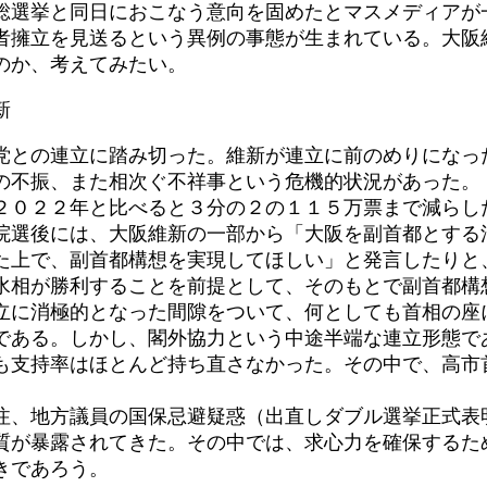
総選挙と同日におこなう意向を固めたとマスメディアが
者擁立を見送るという異例の事態が生まれている。大阪
のか、考えてみたい。
新
党との連立に踏み切った。維新が連立に前のめりになっ
の不振、また相次ぐ不祥事という危機的状況があった。
０２２年と比べると３分の２の１１５万票まで減らし
院選後には、大阪維新の一部から「大阪を副首都とする
た上で、副首都構想を実現してほしい」と発言したりと
相が勝利することを前提として、そのもとで副首都構
立に消極的となった間隙をついて、何としても首相の座
である。しかし、閣外協力という中途半端な連立形態で
も支持率はほとんど持ち直さなかった。その中で、高市
、地方議員の国保忌避疑惑（出直しダブル選挙正式表
質が暴露されてきた。その中では、求心力を確保するた
きであろう。