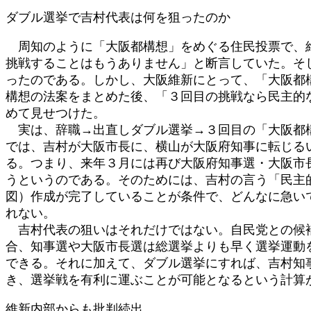
ダブル選挙で吉村代表は何を狙ったのか
周知のように「大阪都構想」をめぐる住民投票で、維
挑戦することはもうありません」と断言していた。そ
ったのである。しかし、大阪維新にとって、「大阪都
構想の法案をまとめた後、「３回目の挑戦なら民主的
めて見せつけた。
実は、辞職→出直しダブル選挙→３回目の「大阪都構
では、吉村が大阪市長に、横山が大阪府知事に転じる
る。つまり、来年３月には再び大阪府知事選・大阪市
うというのである。そのためには、吉村の言う「民主
図）作成が完了していることが条件で、どんなに急い
れない。
吉村代表の狙いはそれだけではない。自民党との候補
合、知事選や大阪市長選は総選挙よりも早く選挙運動
できる。それに加えて、ダブル選挙にすれば、吉村知
き、選挙戦を有利に運ぶことが可能となるという計算
維新内部からも批判続出