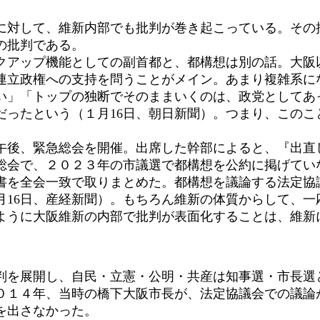
対して、維新内部でも批判が巻き起こっている。その
の批判である。
アップ機能としての副首都と、都構想は別の話。大阪
連立政権への支持を問うことがメイン。あまり複雑系にな
い」「トップの独断でそのままいくのは、政党としてあ
だったという（１月16日、朝日新聞）。つまり、この
午後、緊急総会を開催。出席した幹部によると、『出直
総会で、２０２３年の市議選で都構想を公約に掲げてい
書を全会一致で取りまとめた。都構想を議論する法定協
月16日、産経新聞）。もちろん維新の体質からして、一
ように大阪維新の内部で批判が表面化することは、維新
を展開し、自民・立憲・公明・共産は知事選・市長選
０１４年、当時の橋下大阪市長が、法定協議会での議論
を出さなかった。