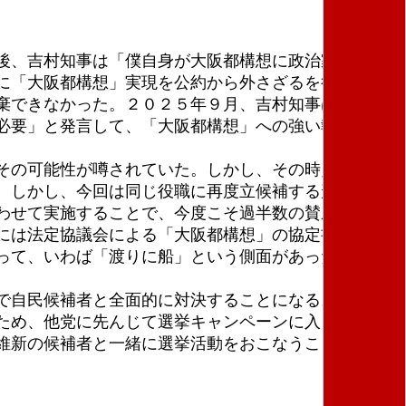
後、吉村知事は「僕自身が大阪都構想に政治家として
に「大阪都構想」実現を公約から外さざるを得なくな
棄できなかった。２０２５年９月、吉村知事は副首都
必要」と発言して、「大阪都構想」への強い執着を改
その可能性が噂されていた。しかし、その時点での話
。しかし、今回は同じ役職に再度立候補する形にな
わせて実施することで、今度こそ過半数の賛成を得よ
には法定協議会による「大阪都構想」の協定書（設計
って、いわば「渡りに船」という側面があったかもし
で自民候補者と全面的に対決することになる。その場
ため、他党に先んじて選挙キャンペーンに入ることが
維新の候補者と一緒に選挙活動をおこなうことがで