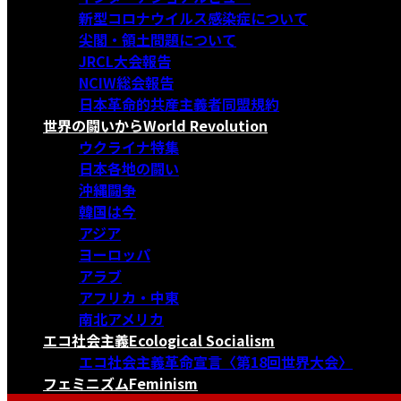
新型コロナウイルス感染症について
尖閣・領土問題について
JRCL大会報告
NCIW総会報告
日本革命的共産主義者同盟規約
世界の闘いから
World Revolution
ウクライナ特集
日本各地の闘い
沖縄闘争
韓国は今
アジア
ヨーロッパ
アラブ
アフリカ・中東
南北アメリカ
エコ社会主義
Ecological Socialism
エコ社会主義革命宣言〈第18回世界大会〉
フェミニズム
Feminism