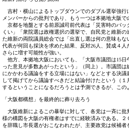
吉村・横山によるトップダウンでのダブル選挙強行に
メンバーからの批判であり、もう一つは本拠地大阪で
京都を地盤とする前原誠司前代表は「災害時のバック
くい」「衆院選は政権選択の選挙で、自民党と維新の
た維新の両院議員総会では「出直し選は何の意味もな
代表が何回も採決を求めた結果、反対26人、賛成４人
さらに増す可能性が強い。
他方、本拠地大阪においても、「大阪市議団は15日
った意見が多数あがったという」（同上）。市議団は
にかかわる議論をする立場にはない」などとする決議
して掲げてから議論すべきだと結論付けたという（１
するということになるだろうとは予測できるが、この
「大阪都構想」を最終的に葬り去ろう
大阪維新によるこの暴挙に対して、各党は一斉に批判
様の構図を大阪の有権者はすでに経験済みである。２
を辞職し市長選がおこなわれたが、主要政党は候補者