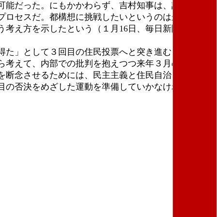
可能だった。にもかかわらず、吉村知事は、記者会見
プロセスだ。都構想に挑戦したいというのはかねがね
考え方を示したという（１月16日、毎日新聞）。ま
得た」として３回目の住民投票へと突き進むことも考
ら考えて、内部での批判を抱えつつ来年３月の統一自
を断念させるためには、民主主義と住民自治を掲げた
目の否決をめざした運動を準備していかなければなら