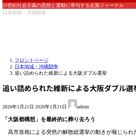
21世紀社会主義の思想と運動に寄与する左翼ジャーナル
日本地域・沖縄闘争
フロントページ
日本地域・沖縄闘争
追い詰められた維新による大阪ダブル選挙
追い詰められた維新による大阪ダブル選
最
2026年1月21日
2026年1月21日
admin
終
更
「大阪都構想」を最終的に葬り去ろう
新
日
高市首相による突然の解散総選挙の動きが報じられた
時