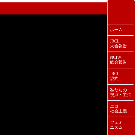
ホーム
JRCL
大会報告
NCIW
総会報告
JRCL
規約
私たちの
視点・主張
エコ
社会主義
フェミ
ニズム