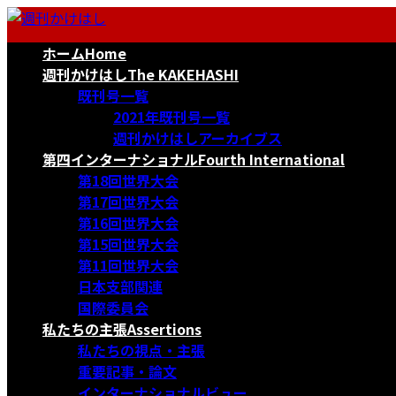
コ
ナ
ン
ビ
ホーム
Home
テ
ゲ
ン
ー
週刊かけはし
The KAKEHASHI
ツ
シ
既刊号一覧
へ
ョ
2021年既刊号一覧
ス
ン
週刊かけはしアーカイブス
キ
に
第四インターナショナル
Fourth International
ッ
移
第18回世界大会
プ
動
第17回世界大会
第16回世界大会
第15回世界大会
第11回世界大会
日本支部関連
国際委員会
私たちの主張
Assertions
私たちの視点・主張
重要記事・論文
インターナショナルビュー