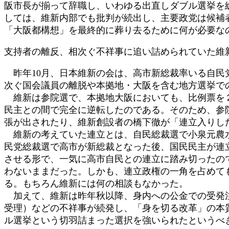
阪市長が揃って辞職し、いわゆる出直しダブル選挙を
:
しては、維新内部でも批判が続出し、主要政党は候補
「大阪都構想」を最終的に葬り去るために何が必要な
支持者の離反、相次ぐ不祥事に追い詰められていた維
昨年10月、日本維新の会は、高市新総裁率いる自民
次ぐ国会議員の離脱や本拠地・大阪を含む地方選挙で
維新は参院選で、本拠地大阪においても、比例票を２
民主との間で完全に逆転したのである。そのため、参
張が出されたり、維新創設者の橋下徹が「連立入りし
維新の考えていた連立とは、自民総裁選で小泉元農水
民党総裁選で高市が新総裁となった後、国民民主が連
させる形で、一気に高市自民との連立に踏み切ったの
わないままだった。しかも、連立政権の一角を占めて
る。もちろん維新には何の相談もなかった。
加えて、維新は昨年秋以降、身内への公金での受発注
受理）などの不祥事が続発し、「身を切る改革」の本
ル選挙という切羽詰まった選択を強いられたというべ