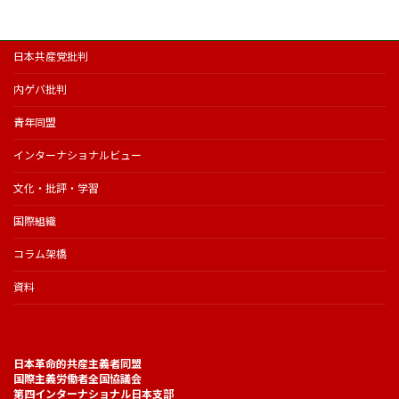
日本共産党批判
内ゲバ批判
青年同盟
インターナショナルビュー
文化・批評・学習
国際組織
コラム架橋
資料
日本革命的共産主義者同盟
国際主義労働者全国協議会
第四インターナショナル日本支部