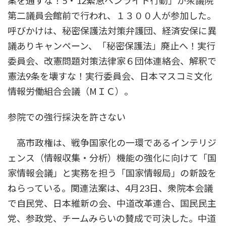
案を通すな！5・12緊急ペンライト行動」が衆議院
第二議員会館前で行われ、１３００人が参加した。
呼びかけは、秘密保護法対策弁護団、経済安保に異
議ありキャンペーン、「秘密保護法」廃止へ！実行
委員会、改憲問題対策法律家６団体連絡会、解釈で
憲法9条を壊すな！実行委員会、日本マスコミ文化
情報労働組合会議（МＩＣ）。
参院での強行採決を許さない
高市政権は、戦争国家化の一環であるインテリジ
ェンス（情報収集・分析）機能の強化に向けて「国
家情報会議」と実務を担う「国家情報局」の新設を
ねらっている。関連法案は、4月23日、衆院本会議
で自民党、日本維新の会、中道改革連合、国民民主
党、参政党、チームみらいの賛成で可決した。中道