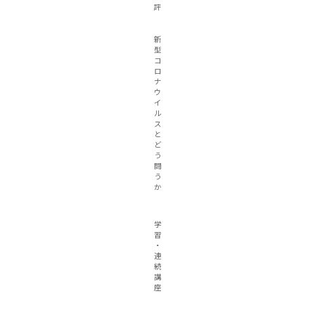
評
新
型
コ
ロ
ナ
ウ
イ
ル
ス
と
ど
う
闘
う
か
学
習
・
連
続
講
座