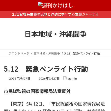
コ
ナ
ン
ビ
テ
ゲ
21世紀社会主義の思想と運動に寄与する左翼ジャーナル
ン
ー
ツ
シ
へ
ョ
日本地域・沖縄闘争
ス
ン
キ
に
ッ
移
プ
動
フロントページ
日本地域・沖縄闘争
5.12 緊急ペンライト行動
5.12 緊急ペンライト行動
最
2026年5月27日
2026年5月27日
admin
終
更
市民総監視の国家情報局法案反対
新
日
時
【東京】5月12日、「市民総監視の国家情報局法
: