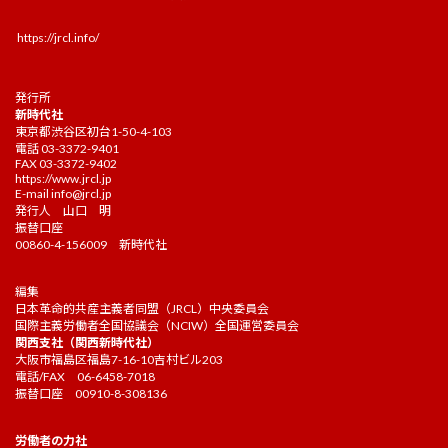
https://jrcl.info/
発行所
新時代社
東京都渋谷区初台1-50-4-103
電話 03-3372-9401
FAX 03-3372-9402
https://www.jrcl.jp
E-mail
info@jrcl.jp
発行人 山口 明
振替口座
00860-4-156009 新時代社
編集
日本革命的共産主義者同盟（JRCL）中央委員会
国際主義労働者全国協議会（NCIW）全国運営委員会
関西支社（関西新時代社）
大阪市福島区福島7-16-10吉村ビル203
電話/FAX 06-6458-7018
振替口座 00910-8-308136
労働者の力社