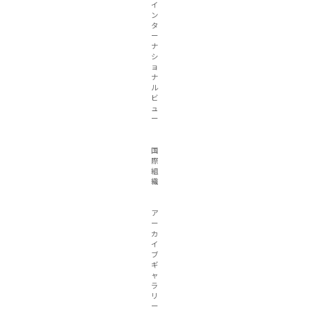
イ
ン
タ
ー
ナ
シ
ョ
ナ
ル
ビ
ュ
ー
国
際
組
織
ア
ー
カ
イ
ブ
ギ
ャ
ラ
リ
ー