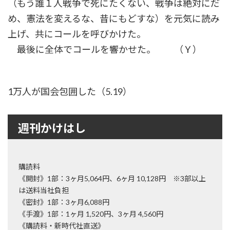
（もう誰１人戦争で死にたくない、戦争は絶対にだ
め、憲法を変えるな、昔にもどすな）を元気に読み
上げ、共にコールを呼びかけた。
最後に全体でコールを響かせた。 （Ｙ）
1万人が国会包囲した（5.19）
週刊かけはし
購読料
《開封》1部：3ヶ月5,064円、6ヶ月 10,128円 ※3部以上
は送料当社負担
《密封》1部：3ヶ月6,088円
《手渡》1部：1ヶ月 1,520円、3ヶ月 4,560円
《購読料・新時代社直送》