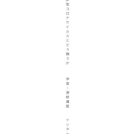
型
コ
ロ
ナ
ウ
イ
ル
ス
と
ど
う
闘
う
か
学
習
・
連
続
講
座
イ
ン
タ
ー