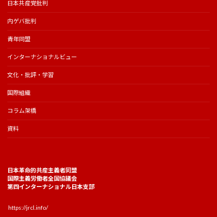
日本共産党批判
内ゲバ批判
青年同盟
インターナショナルビュー
文化・批評・学習
国際組織
コラム架橋
資料
日本革命的共産主義者同盟
国際主義労働者全国協議会
第四インターナショナル日本支部
https://jrcl.info/