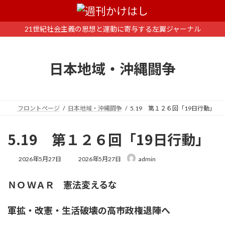
コ
ナ
ン
ビ
テ
ゲ
21世紀社会主義の思想と運動に寄与する左翼ジャーナル
ン
ー
ツ
シ
へ
ョ
日本地域・沖縄闘争
ス
ン
キ
に
ッ
移
プ
動
フロントページ
日本地域・沖縄闘争
5.19 第１２６回「19日行動」
5.19 第１２６回「19日行動」
最
2026年5月27日
2026年5月27日
admin
終
更
ＮＯ ＷＡＲ 憲法変えるな
新
日
時
軍拡・改憲・生活破壊の高市政権退陣へ
: