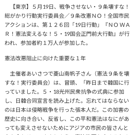
【東京】５月19日、戦争させない・９条壊すな！
総がかり行動実行委員会／９条改憲ＮＯ！全国市民
アクションは、第１２６回「19日行動」『ＮＯ ＷＡ
Ｒ！憲法変えるな！５・19国会正門前大行動』が行
われ、参加者約１万人が参加した。
憲法改悪阻止に向けた重要な１年
主催者あいさつで菱山南帆子さん（憲法９条を壊
すな！実行委員会）は、冒頭、「昨日まで韓国に行
っていました。５・18光州民衆抗争の式典に参加
し、日韓合同宣言を読み上げた。忘れてはならない
のは日本は侵略戦争を行った張本人だ。この加害の
歴史に向き合い、反省し、この平和憲法はなにがあ
っても変えさせないためにアジアの市民の皆さんと