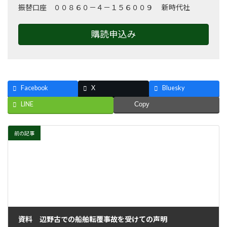
振替口座 ００８６０－４－１５６００９ 新時代社
購読申込み
Facebook
X
Bluesky
LINE
Copy
前の記事
資料 辺野古での船舶転覆事故を受けての声明