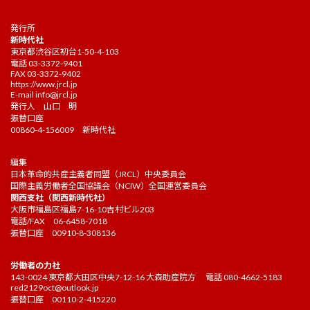
発行所
新時代社
東京都渋谷区初台1-50-4-103
電話 03-3372-9401
FAX 03-3372-9402
https://www.jrcl.jp
E-mail
info@jrcl.jp
発行人 山口 明
振替口座
00860-4-156009 新時代社
編集
日本革命的共産主義者同盟（JRCL）中央委員会
国際主義労働者全国協議会（NCIW）全国運営委員会
関西支社（関西新時代社）
大阪市福島区福島7-16-10吉村ビル203
電話/FAX 06-6458-7018
振替口座 00910-8-308136
労働者の力社
143-0024 東京都大田区中央7-12-16 大森助産院方 電話 080-4662-5183
red2129oct@outlook.jp
振替口座 00110-2-415220