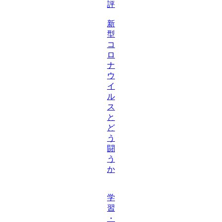
評
新
型
コ
ロ
ナ
ウ
イ
ル
ス
と
ど
う
闘
う
か
学
習
・