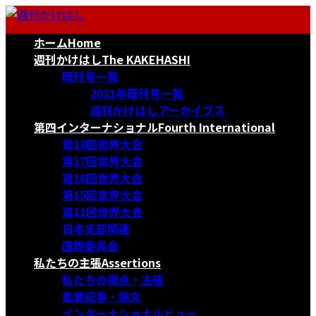
コ
ナ
ン
ビ
ホーム
Home
テ
ゲ
ン
ー
週刊かけはし
The KAKEHASHI
ツ
シ
既刊号一覧
へ
ョ
2021年既刊号一覧
ス
ン
週刊かけはしアーカイブス
キ
に
第四インターナショナル
Fourth International
ッ
移
第18回世界大会
プ
動
第17回世界大会
第16回世界大会
第15回世界大会
第11回世界大会
日本支部関連
国際委員会
私たちの主張
Assertions
私たちの視点・主張
重要記事・論文
インターナショナルビュー