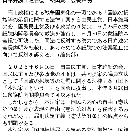
日本弁護士連合会 松田純一会長声明
新
日
高市政権による戦争国家化の一環である「国旗の損
時
壊等の処罰に関する法律」案を自由民主党、日本維新
:
の会、国民民主党及び参政党の４党は、６月26日の衆
議院内閣委員会で裁決を強行し、６月30日の衆議院本
会議で可決した。同法に反対する勢力である日弁連の
会長声明を転載し、あらためて参議院での法案阻止に
向けて反対を訴える。（編集部）
２０２６年６月16日、自由民主党、日本維新の会、
国民民主党及び参政党の４党は、共同提案の議員立法
として「国旗の損壊等の処罰に関する法律」案（以下
「本法案」という。）を国会に提出し、本年６月26日
に衆議院内閣委員会で可決された。
しかしながら、本法案は、国民の内心の自由（憲法
第19条）及び表現の自由（憲法第21条）を侵害するお
それがあり、罪刑法定主義（憲法第31条）の観点から
も問題がある。
本法案が「国旗損壊罪」を定める立法趣旨は、国旗