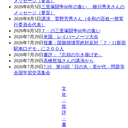
メッセージ（要旨）
2026年8月5日
三里塚闘争60年の集い 柳川秀夫さんの
メッセージ（要旨）
2026年8月5日
講演 菅野芳秀さん（令和の百姓一揆実
行委員会代表）
2026年8月5日
７・25三里塚闘争60年の集い
2026年7月29日
米国 レイバーノーツ大会
2026年7月29日
投書：国旗損壊罪絶対反対「７・11新宿
駅南口デモ」に２００人
2026年7月29日
書評：『忘却の引き揚げ史』
2026年7月29日
高橋哲哉さんの講演から
2026年7月29日
7.19 第16回「日の丸・君が代」問題等
全国学習交流集会
文
化
・
批
評
・
書