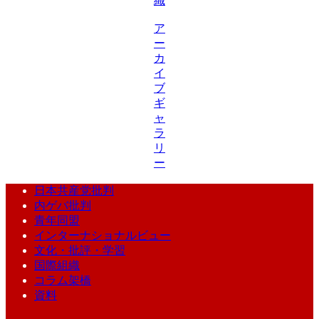
織
ア
ー
カ
イ
ブ
ギ
ャ
ラ
リ
ー
日本共産党批判
内ゲバ批判
青年同盟
インターナショナルビュー
文化・批評・学習
国際組織
コラム架橋
資料