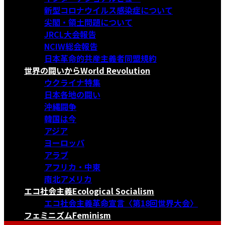
新型コロナウイルス感染症について
尖閣・領土問題について
JRCL大会報告
NCIW総会報告
日本革命的共産主義者同盟規約
世界の闘いから
World Revolution
ウクライナ特集
日本各地の闘い
沖縄闘争
韓国は今
アジア
ヨーロッパ
アラブ
アフリカ・中東
南北アメリカ
エコ社会主義
Ecological Socialism
エコ社会主義革命宣言〈第18回世界大会〉
フェミニズム
Feminism