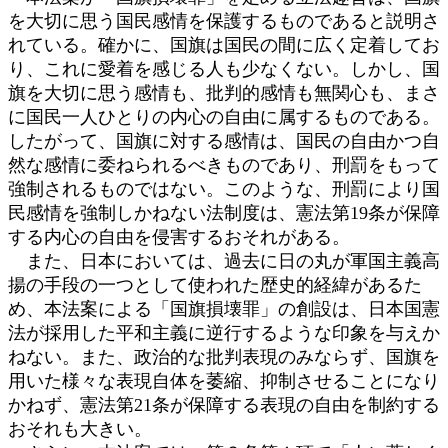
を大切に思う国民感情を保護するものであると説明さ
れている。確かに、国旗は国民の間に広く定着してお
り、これに愛着を感じる人も少なくない。しかし、国
旗を大切に思う感情も、批判的感情も無関心も、まさ
に国民一人ひとりの内心の自由に属するものである。
したがって、国旗に対する感情は、国民の自由かつ自
然な感情に委ねられるべきものであり、刑罰をもって
強制されるものではない。このような、刑罰により国
民感情を強制しかねない法制度は、憲法第19条が保障
する内心の自由を侵害するおそれがある。
また、日本においては、過去に日の丸が軍国主義高
揚の手段の一つとして使われた歴史的経緯があるた
め、本法案による「国旗損壊罪」の創設は、日本国憲
法が採用した平和主義に逆行するような印象を与えか
ねない。また、政治的な批判表現のみならず、国旗を
用いた様々な表現自体を萎縮、抑制させることになり
かねず、憲法第21条が保障する表現の自由を制約する
おそれも大きい。