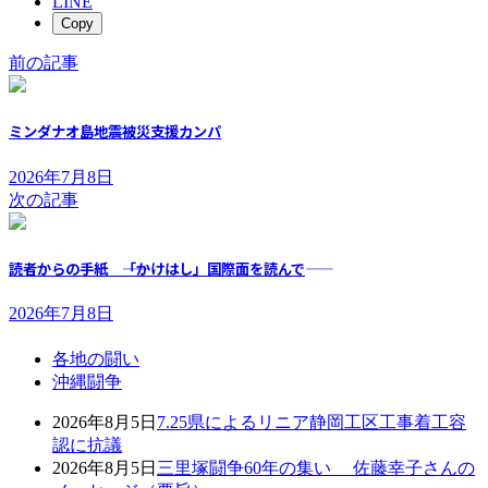
LINE
Copy
前の記事
ミンダナオ島地震被災支援カンパ
2026年7月8日
次の記事
読者からの手紙 ――「かけはし」国際面を読んで――
2026年7月8日
各地の闘い
沖縄闘争
2026年8月5日
7.25県によるリニア静岡工区工事着工容
認に抗議
2026年8月5日
三里塚闘争60年の集い 佐藤幸子さんの