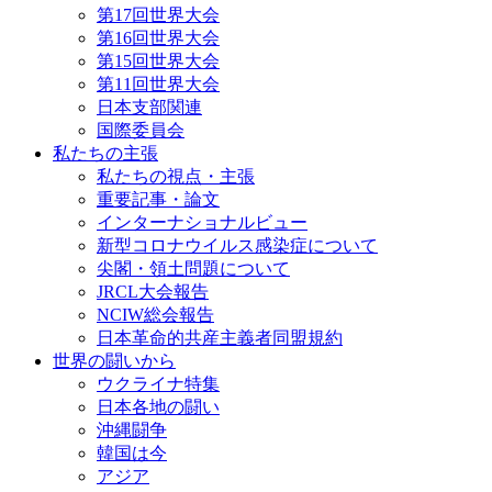
第17回世界大会
第16回世界大会
第15回世界大会
第11回世界大会
日本支部関連
国際委員会
私たちの主張
私たちの視点・主張
重要記事・論文
インターナショナルビュー
新型コロナウイルス感染症について
尖閣・領土問題について
JRCL大会報告
NCIW総会報告
日本革命的共産主義者同盟規約
世界の闘いから
ウクライナ特集
日本各地の闘い
沖縄闘争
韓国は今
アジア