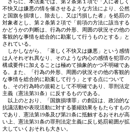
さらに、本法案では、第２条第１項で「人に著しく
不快又は嫌悪の情を催させるような方法により、公然
と国旗を損壊し、除去し、又は汚損した者」を処罰の
対象者とし、第２条第２項で「前項の方法に該当する
かどうかの判断は、行為の外形、周囲の状況その他の
客観的な事情を総合的に勘案して行うものとする」と
されている。
しかしながら、「著しく不快又は嫌悪」という感情
は人それぞれ異なり、そのような内心の感情を犯罪の
構成要件に加えることは極めて抽象的かつ不明確であ
る。また、「行為の外形、周囲の状況その他の客観的
な事情を総合的に勘案して行う」とする点について
も、その行為時の規範として不明確であり、罪刑法定
主義（憲法第31条）に反するものである。
以上のとおり、「国旗損壊罪」の創設は、政治的な
抗議活動や表現活動に対する萎縮効果をもたらすもの
であり、憲法第19条及び第21条に抵触するおそれが高
い上、憲法第31条の罪刑法定主義に反し処罰範囲が拡
大していくおそれも大きい。