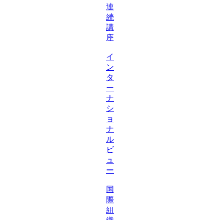
連
続
講
座
イ
ン
タ
ー
ナ
シ
ョ
ナ
ル
ビ
ュ
ー
国
際
組