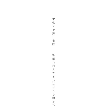
文
化
・
批
評
・
書
評
新
型
コ
ロ
ナ
ウ
イ
ル
ス
と
ど
う
闘
う
か