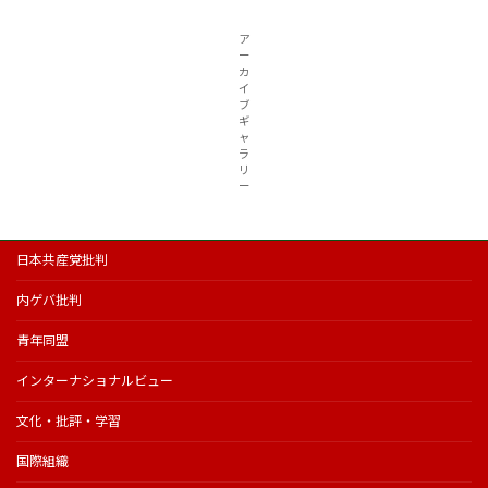
ア
ー
カ
イ
ブ
ギ
ャ
ラ
リ
ー
日本共産党批判
内ゲバ批判
青年同盟
インターナショナルビュー
文化・批評・学習
国際組織