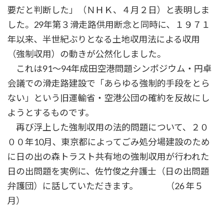
要だと判断した」（ＮＨＫ、４月２日）と表明しま
した。29年第３滑走路供用断念と同時に、１９７１
年以来、半世紀ぶりとなる土地収用法による収用
（強制収用）の動きが公然化しました。
これは91～94年成田空港問題シンポジウム・円卓
会議での滑走路建設で「あらゆる強制的手段をとら
ない」という旧運輸省・空港公団の確約を反故にし
ようとするものです。
再び浮上した強制収用の法的問題について、２０
００年10月、東京都によってごみ処分場建設のため
に日の出の森トラスト共有地の強制収用が行われた
日の出問題を実例に、佐竹俊之弁護士（日の出問題
弁護団）に話していただきます。 （26 年５
月）