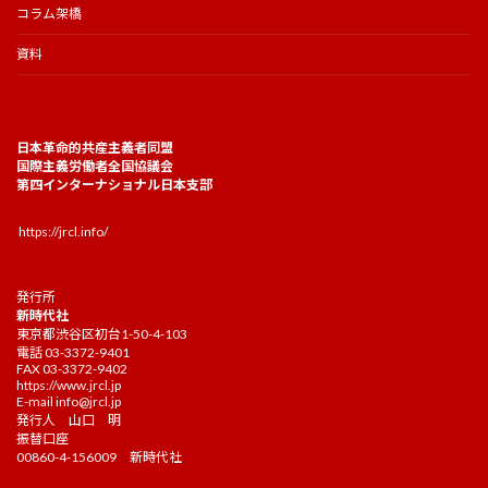
コラム架橋
資料
日本革命的共産主義者同盟
国際主義労働者全国協議会
第四インターナショナル日本支部
https://jrcl.info/
発行所
新時代社
東京都渋谷区初台1-50-4-103
電話 03-3372-9401
FAX 03-3372-9402
https://www.jrcl.jp
E-mail
info@jrcl.jp
発行人 山口 明
振替口座
00860-4-156009 新時代社