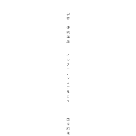
学
習
・
連
続
講
座
イ
ン
タ
ー
ナ
シ
ョ
ナ
ル
ビ
ュ
ー
国
際
組
織