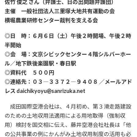
佐竹 俊之 さん（弁護士、日の出問題弁護団）
時
:
主催 一般社団法人三里塚大地共有運動の会
横堀農業研修センター裁判を支える会
◎日 時：６月６日（土）午後２時開場、午後２時
半開始
◎会 場：文京シビックセンター４階シルバーホー
ル／地下鉄後楽園駅・春日駅
◎資料代 ５００円
◎連絡先：０３―３３７２―９４０８ ／メールアド
レス daichikyoyu@sanrizuka.net
成田国際空港会社は、４月初め、第３滑走路建設
のための土地収用法適用による用地取得（強制収
用）検討を国交相に伝え、藤井空港会社社長は「他
の公共事業の例にかんがみ土地収用制度の活用も必