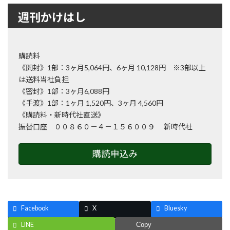
週刊かけはし
購読料
《開封》1部：3ヶ月5,064円、6ヶ月 10,128円 ※3部以上
は送料当社負担
《密封》1部：3ヶ月6,088円
《手渡》1部：1ヶ月 1,520円、3ヶ月 4,560円
《購読料・新時代社直送》
振替口座 ００８６０－４－１５６００９ 新時代社
購読申込み
Facebook
X
Bluesky
LINE
Copy