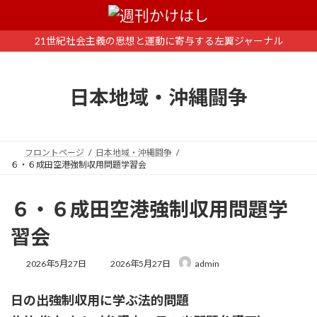
コ
ナ
ン
ビ
テ
ゲ
21世紀社会主義の思想と運動に寄与する左翼ジャーナル
ン
ー
ツ
シ
へ
ョ
日本地域・沖縄闘争
ス
ン
キ
に
ッ
移
プ
動
フロントページ
日本地域・沖縄闘争
６・６成田空港強制収用問題学習会
６・６成田空港強制収用問題学
習会
最
2026年5月27日
2026年5月27日
admin
終
更
日の出強制収用に学ぶ法的問題
新
日