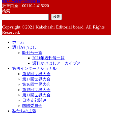
red2129oct@outlook.jp
振替口座 00110-2-415220
検索
検索
Copyright ©2021 Kakehashi Editorial board. All Rights
Reserved.
ホーム
週刊かけはし
既刊号一覧
2021年既刊号一覧
週刊かけはしアーカイブス
第四インターナショナル
第18回世界大会
第17回世界大会
第16回世界大会
第15回世界大会
第11回世界大会
日本支部関連
国際委員会
私たちの主張