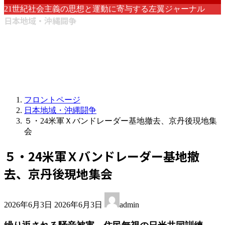
21世紀社会主義の思想と運動に寄与する左翼ジャーナル
日本地域・沖縄闘争
フロントページ
日本地域・沖縄闘争
５・24米軍Ｘバンドレーダー基地撤去、京丹後現地集
会
５・24米軍Ｘバンドレーダー基地撤
去、京丹後現地集会
最
2026年6月3日
2026年6月3日
admin
終
更