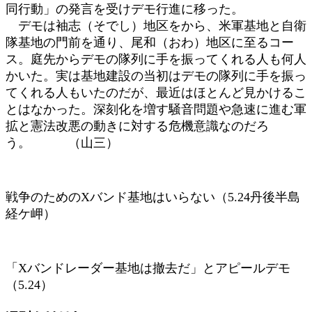
同行動」の発言を受けデモ行進に移った。
デモは袖志（そでし）地区をから、米軍基地と自衛
隊基地の門前を通り、尾和（おわ）地区に至るコー
ス。庭先からデモの隊列に手を振ってくれる人も何人
かいた。実は基地建設の当初はデモの隊列に手を振っ
てくれる人もいたのだが、最近はほとんど見かけるこ
とはなかった。深刻化を増す騒音問題や急速に進む軍
拡と憲法改悪の動きに対する危機意識なのだろ
う。 （山三）
戦争のためのXバンド基地はいらない（5.24丹後半島
経ケ岬）
「Xバンドレーダー基地は撤去だ」とアピールデモ
（5.24）