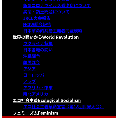
新型コロナウイルス感染症について
尖閣・領土問題について
JRCL大会報告
NCIW総会報告
日本革命的共産主義者同盟規約
世界の闘いから
World Revolution
ウクライナ特集
日本各地の闘い
沖縄闘争
韓国は今
アジア
ヨーロッパ
アラブ
アフリカ・中東
南北アメリカ
エコ社会主義
Ecological Socialism
エコ社会主義革命宣言〈第18回世界大会〉
フェミニズム
Feminism