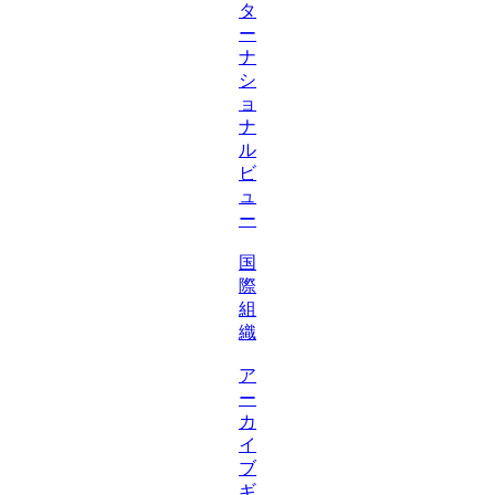
タ
ー
ナ
シ
ョ
ナ
ル
ビ
ュ
ー
国
際
組
織
ア
ー
カ
イ
ブ
ギ