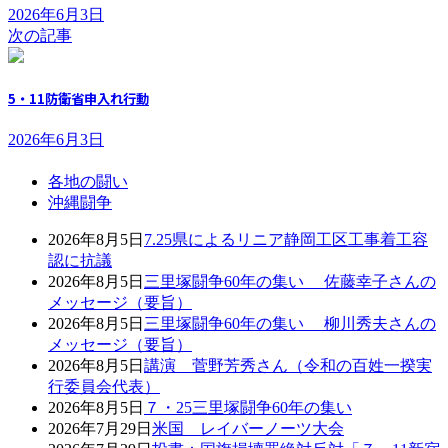
2026年6月3日
次の記事
5・11防衛省申入れ行動
2026年6月3日
各地の闘い
沖縄闘争
2026年8月5日
7.25県によるリニア静岡工区工事着工容
認に抗議
2026年8月5日
三里塚闘争60年の集い 佐藤幸子さんの
メッセージ（要旨）
2026年8月5日
三里塚闘争60年の集い 柳川秀夫さんの
メッセージ（要旨）
2026年8月5日
講演 菅野芳秀さん（令和の百姓一揆実
行委員会代表）
2026年8月5日
７・25三里塚闘争60年の集い
2026年7月29日
米国 レイバーノーツ大会