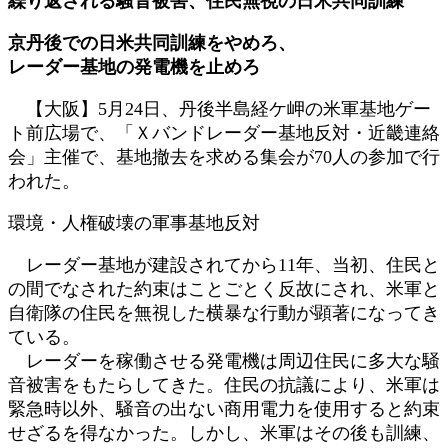
繰り返される騒音被害、住民無視の日米共同訓練
新
日
京丹後での日米共同訓練をやめろ、
時
レーダー基地の発電機を止めろ
:
【大阪】5月24日、丹後半島経ケ岬の米軍基地ゲー
ト前広場で、「Ｘバンドレーダー基地反対・近畿連絡
会」主催で、基地撤去を求める集会が70人の参加で行
われた。
環境・人権破壊の軍事基地反対
レーダー基地が建設されてから11年、当初、住民と
の間でなされた約束はことごとく反故にされ、米軍と
自衛隊の住民を無視した横暴な行動が顕著になってき
ている。
レーダーを稼働させる発電機は周辺住民に多大な騒
音被害をもたらしてきた。住民の抗議により、米軍は
緊急時以外、騒音の出ない商用電力を使用すると約束
せざるを得なかった。しかし、米軍はその後も訓練、