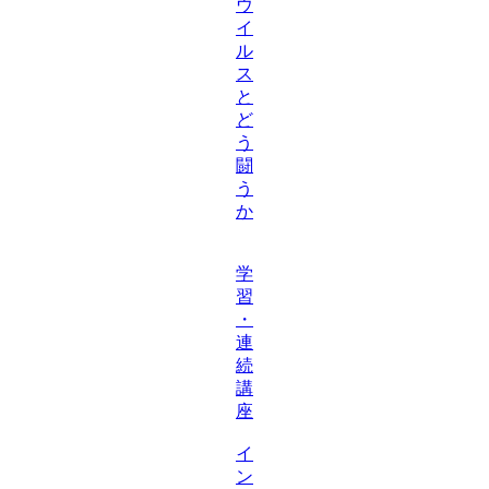
ウ
イ
ル
ス
と
ど
う
闘
う
か
学
習
・
連
続
講
座
イ
ン