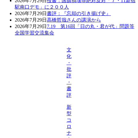
2026年7月29日
投書：国旗損壊罪絶対反対「７・11新宿
駅南口デモ」に２００人
2026年7月29日
書評：『忘却の引き揚げ史』
2026年7月29日
高橋哲哉さんの講演から
2026年7月29日
7.19 第16回「日の丸・君が代」問題等
全国学習交流集会
文
化
・
批
評
・
書
評
新
型
コ
ロ
ナ