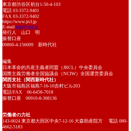
東京都渋谷区初台1-50-4-103
電話 03-3372-9401
FAX 03-3372-9402
https://www.jrcl.jp
E-mail
info@jrcl.jp
発行人 山口 明
振替口座
00860-4-156009 新時代社
編集
日本革命的共産主義者同盟（JRCL）中央委員会
国際主義労働者全国協議会（NCIW）全国運営委員会
関西支社（関西新時代社）
大阪市福島区福島7-16-10吉村ビル203
電話/FAX 06-6458-7018
振替口座 00910-8-308136
労働者の力社
143-0024 東京都大田区中央7-12-16 大森助産院方 電話 080-
4662-5183