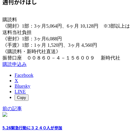
週刊かけはし
購読料
《開封》1部：3ヶ月5,064円、6ヶ月 10,128円 ※3部以上は
送料当社負担
《密封》1部：3ヶ月6,088円
《手渡》1部：1ヶ月 1,520円、3ヶ月 4,560円
《購読料・新時代社直送》
振替口座 ００８６０－４－１５６００９ 新時代社
購読申込み
Facebook
X
Bluesky
LINE
Copy
前の記事
5.26緊急行動に３２４０人が参加