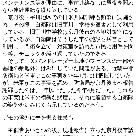
メンテナンス等を理由に、事前連絡なしに昼夜を問わ
ない連続運転を繰り返している。
京丹後・宇川地区での日米共同訓練も頻繁に実施さ
れ、その際、自衛隊は旧宇川中学校を宿舎として利用
している。旧宇川中学校は京丹後市の基地対策室にな
っているが、自衛隊はそうした市の施設を兵営として
利用し、門衛を立て、対策室を訪れた市民に用件を問
う等、チェックを繰り返していたのである。
そして、Ｘバンドレーダー基地のフェンスの一部が
基地の敷地外にはみ出していた問題がある。近畿中部
防衛局と米軍はこの事実を25年1月には把握していた
が、米軍がこの事実を認め、防衛局が京丹後市へ報告
謝罪したのは、1年以上たった今年4月だった。これら
の事実は米軍の横暴な態度と、それに追随する自衛隊
の姿勢をいみじくも示しているのだろう。
デモの隊列に手を振る住民も
主催者あいさつの後、現地報告に立った京丹後市議