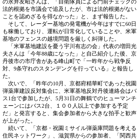
の永井友昭さんは、「自衛隊員による門前チェックの
法的根拠を市議会で追及したが、市は法的根拠がない
ことを認めざるを得なかった」と、まず報告した。
そして、レーダー基地の発電機が今年はすでに60日
も稼働しており、運転が日常化していることや、米軍
基地のフェンスの越境問題を厳しく糾弾した。
「米軍基地建設を憂う宇川有志の会」代表の増田光
夫さんは「今年88歳になった」と自己紹介した後、京
丹後市の市庁舎がある峰山町で「一昨年から戦争反
対、9条守れのスタンデングを行っている」と報告し
た。
次いで、「昨年の10月、京都府精華町であった祝園
弾薬庫建設反対集会に、米軍基地反対丹後連絡会はバ
ス1台で参加したが、5月31日の舞鶴でのヒューマンチ
ェーンにはバス2台、１００人以上で参加する予定
だ」と発言すると、集会参加者から大きな拍手と歓声
が上がった。
続いて、「京都・祝園ミサイル弾薬庫問題を考える
住民ネットワーク」、滋賀県からの参加者、「関西共