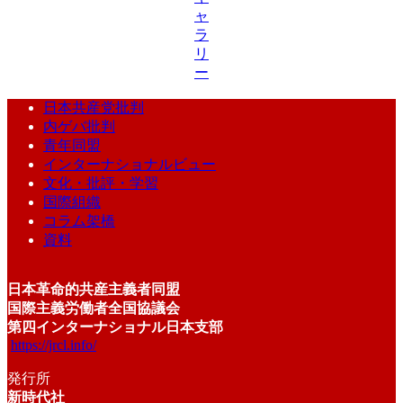
ャ
ラ
リ
ー
日本共産党批判
内ゲバ批判
青年同盟
インターナショナルビュー
文化・批評・学習
国際組織
コラム架橋
資料
日本革命的共産主義者同盟
国際主義労働者全国協議会
第四インターナショナル日本支部
https://jrcl.info/
発行所
新時代社