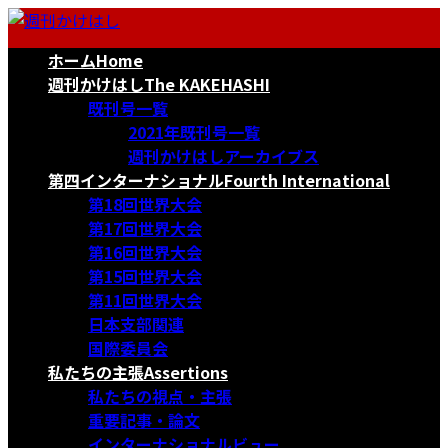
コ
ナ
ン
ビ
ホーム
Home
テ
ゲ
ン
ー
週刊かけはし
The KAKEHASHI
ツ
シ
既刊号一覧
へ
ョ
2021年既刊号一覧
ス
ン
週刊かけはしアーカイブス
キ
に
第四インターナショナル
Fourth International
ッ
移
第18回世界大会
プ
動
第17回世界大会
第16回世界大会
第15回世界大会
第11回世界大会
日本支部関連
国際委員会
私たちの主張
Assertions
私たちの視点・主張
重要記事・論文
インターナショナルビュー