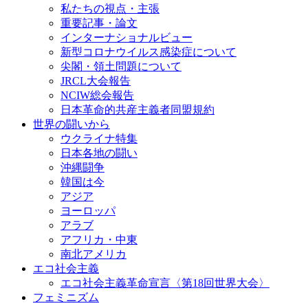
私たちの視点・主張
重要記事・論文
インターナショナルビュー
新型コロナウイルス感染症について
尖閣・領土問題について
JRCL大会報告
NCIW総会報告
日本革命的共産主義者同盟規約
世界の闘いから
ウクライナ特集
日本各地の闘い
沖縄闘争
韓国は今
アジア
ヨーロッパ
アラブ
アフリカ・中東
南北アメリカ
エコ社会主義
エコ社会主義革命宣言〈第18回世界大会〉
フェミニズム