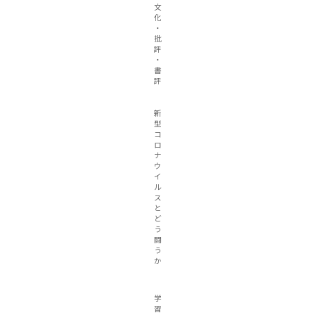
文
化
・
批
評
・
書
評
新
型
コ
ロ
ナ
ウ
イ
ル
ス
と
ど
う
闘
う
か
学
習