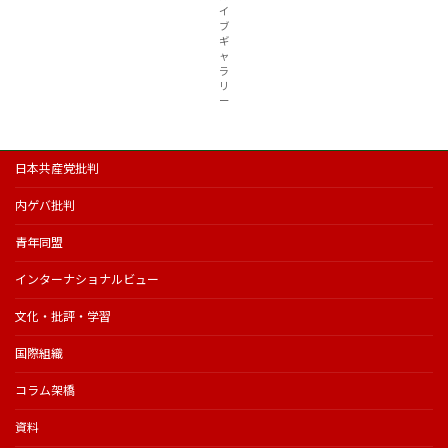
イ
ブ
ギ
ャ
ラ
リ
ー
日本共産党批判
内ゲバ批判
青年同盟
インターナショナルビュー
文化・批評・学習
国際組織
コラム架橋
資料