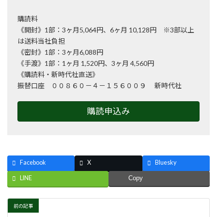
購読料
《開封》1部：3ヶ月5,064円、6ヶ月 10,128円 ※3部以上
は送料当社負担
《密封》1部：3ヶ月6,088円
《手渡》1部：1ヶ月 1,520円、3ヶ月 4,560円
《購読料・新時代社直送》
振替口座 ００８６０－４－１５６００９ 新時代社
購読申込み
Facebook
X
Bluesky
LINE
Copy
前の記事