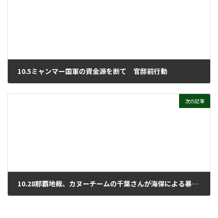
10.5ミャンマー国軍の資金源を断て 官邸前行動
2021年10月27日
次の記事
10.28那覇地裁、カヌーチームの千葉さんが海保による暴力行為に対し国家損害賠償を求めた裁判の第1回口頭弁論
2021年11月4日