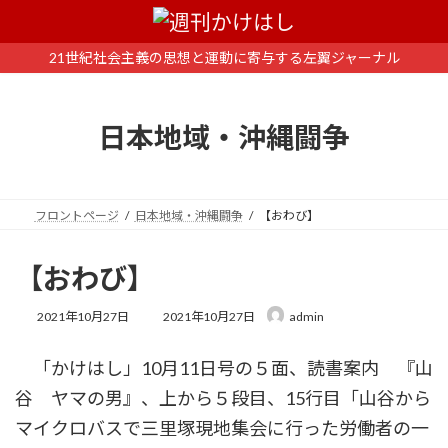
コ
ナ
ン
ビ
テ
ゲ
21世紀社会主義の思想と運動に寄与する左翼ジャーナル
ン
ー
ツ
シ
へ
ョ
日本地域・沖縄闘争
ス
ン
キ
に
ッ
移
プ
動
フロントページ
日本地域・沖縄闘争
【おわび】
【おわび】
最
2021年10月27日
2021年10月27日
admin
終
更
「かけはし」10月11日号の５面、読書案内 『山
新
日
谷 ヤマの男』、上から５段目、15行目「山谷から
時
:
マイクロバスで三里塚現地集会に行った労働者の一