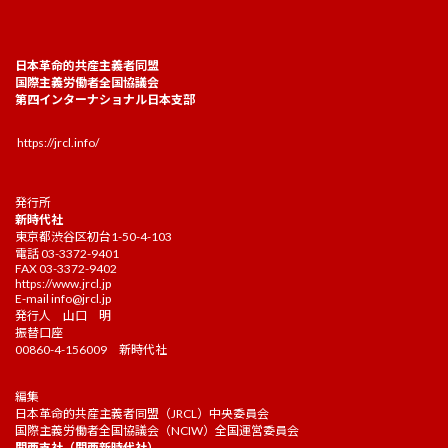
日本革命的共産主義者同盟
国際主義労働者全国協議会
第四インターナショナル日本支部
https://jrcl.info/
発行所
新時代社
東京都渋谷区初台1-50-4-103
電話 03-3372-9401
FAX 03-3372-9402
https://www.jrcl.jp
E-mail
info@jrcl.jp
発行人 山口 明
振替口座
00860-4-156009 新時代社
編集
日本革命的共産主義者同盟（JRCL）中央委員会
国際主義労働者全国協議会（NCIW）全国運営委員会
関西支社（関西新時代社）