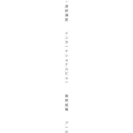
・
連
続
講
座
イ
ン
タ
ー
ナ
シ
ョ
ナ
ル
ビ
ュ
ー
国
際
組
織
ア
ー
カ