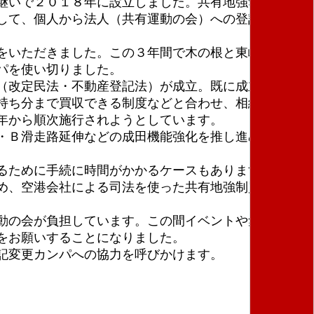
継いで２０１８年に設立しました。共有地強奪につな
して、個人から法人（共有運動の会）への登記変更、
をいただきました。この３年間で木の根と東峰の共有
パを使い切りました。
（改定民法・不動産登記法）が成立。既に成立してい
持ち分まで買収できる制度などと合わせ、相続・転居
年から順次施行されようとしています。
・Ｂ滑走路延伸などの成田機能強化を推し進めてお
るために手続に時間がかかるケースもあります）。ま
め、空港会社による司法を使った共有地強制買収と
動の会が負担しています。この間イベントや集会の際
をお願いすることになりました。
記変更カンパへの協力を呼びかけます。