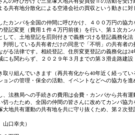
んの呼びかけで三里塚大地共有委員会Ⅱの活動を受け
よる共有地分散化による空港会社の買収という動きに対
たカンパを全国の仲間に呼びかけ、４００万円の協力
の登記変更（費用１件４万円前後）を行い、第１次カン
して、土地登記を罰則付きで義務づける登記義務化法
、判明している共有者だけの同意で「不明」の共有者の
ながる法律です。相続登記、住所変更登記の義務化は24
にも関わらず、２０２９年３月までの第３滑走路建設
取り組んでいきます（再共有化から40年近く経ってい
ションの管理・保全の活動、イベントなどへの協力を進
、法務局への手続きの費用は会費・カンパから共有運
い切ったため、全国の仲間の皆さんに改めてカンパ協力
塚大地共有運動の共有地を共に守り抜くため、第２次登
 山口幸夫）