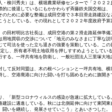
・柳川秀夫）は、横堀農業研修センターで「２０２２反
的に後退しているにもかかわらず斉藤鉄夫国交相は、
のために必要な整備は成田空港で３本目滑走路建設などさ
こうとしている。その現れとして２０２２年度政府予算
の田村明比古社長は、成田空港の第２滑走路延伸準備工
は用地買収の交渉について「地元のみなさまに丁寧な説
じて司法を使った立ち退きの強要を策動している。この
を制定し、所有者不明土地収用を押しすすめようとしてい
強行する。一坪共有地を防衛し、一般社団法人三里塚大地
して反対同盟は、木の根ペンションと一坪共有地、横
峙し、空港廃港に向けた闘いを打ち固めるために旗開き
、「新型コロナウィルスの感染が急速に拡大している
路建設に邁進している。秋には北側延伸に向けて東関東
は、闘いを継続し、発展させていこう」とあいさつした。