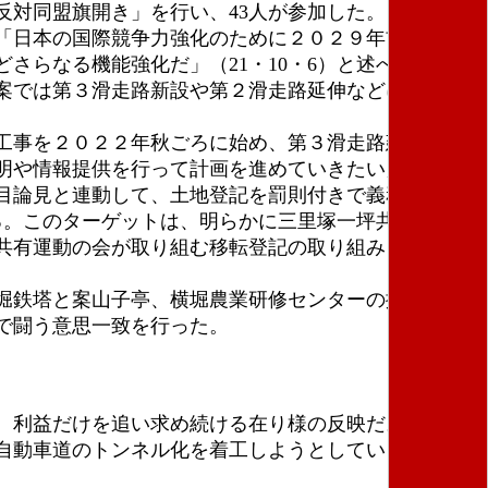
対同盟旗開き」を行い、43人が参加した。
「日本の国際競争力強化のために２０２９年首都圏空
らなる機能強化だ」（21・10・6）と述べ、資本の
案では第３滑走路新設や第２滑走路延伸などに１７６
事を２０２２年秋ごろに始め、第３滑走路建設を23
明や情報提供を行って計画を進めていきたい」などと
目論見と連動して、土地登記を罰則付きで義務づける
る。このターゲットは、明らかに三里塚一坪共有地の強
共有運動の会が取り組む移転登記の取り組みを支えて
堀鉄塔と案山子亭、横堀農業研修センターの拠点を守
で闘う意思一致を行った。
。利益だけを追い求め続ける在り様の反映だ。岸田政
自動車道のトンネル化を着工しようとしている。第３