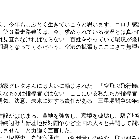
、今年もしぶとく生きていこうと思います。コロナ感
。第３滑走路建設は、今、求められている状況とは真っ
は見直さなければならない。百姓をやっていて環境が厳
問題となってくるだろう。空港の拡張もここにきて無理
家グレタさんには大いに励まされた。『空飛ぶ飛行機
んなものは指導者ではない。ここにいる私たちが指導者
勇気、決意、未来に対する責任がある。三里塚闘争50年
設がはじまる。農地を強奪し、環境を破壊し、騒音地
沖縄辺野古新基地反対闘争など全国の人々と共闘して闘
しません」と力強く宣言した。
里塚歴史 考証室通信」（創刊号）の紹介、取り組み