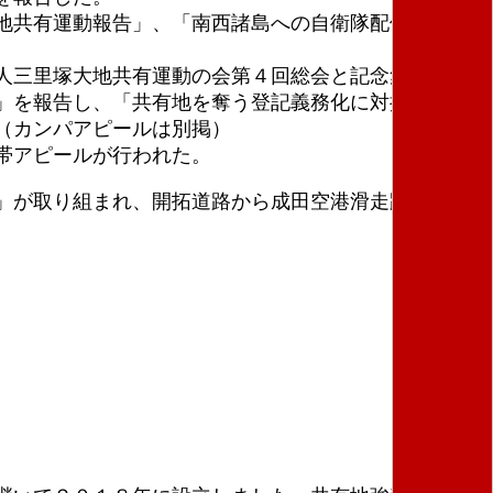
地共有運動報告」、「南西諸島への自衛隊配備に反対
法人三里塚大地共有運動の会第４回総会と記念集会、一
」を報告し、「共有地を奪う登記義務化に対抗し、三
（カンパアピールは別掲）
帯アピールが行われた。
」が取り組まれ、開拓道路から成田空港滑走路に向け