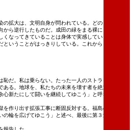
染の拡大は、文明自身が問われている。どのように闘
向から逆行したものだ。成田の緑をまる裸にし、どれ
しくなってきていることは身体で実感している。自然
だということがはっきりしている。これからも頑張っ
は恥だ。私は乗らない。たった一人のストライキ、Ｇ
である。地球を、私たちの未来を壊す者を絶対に許さ
余心新たにして闘いを継続してゆこう」と呼びかけ
獄を作り出す拡張工事に断固反対する。福島の汚染水
いの輪を広げてゆこう」と述べ、最後に第３滑走路建
を報告した。