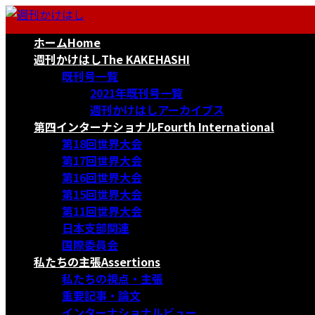
コ
ナ
ン
ビ
ホーム
Home
テ
ゲ
ン
ー
週刊かけはし
The KAKEHASHI
ツ
シ
既刊号一覧
へ
ョ
2021年既刊号一覧
ス
ン
週刊かけはしアーカイブス
キ
に
第四インターナショナル
Fourth International
ッ
移
第18回世界大会
プ
動
第17回世界大会
第16回世界大会
第15回世界大会
第11回世界大会
日本支部関連
国際委員会
私たちの主張
Assertions
私たちの視点・主張
重要記事・論文
インターナショナルビュー