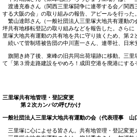
渡邊充春さん（関西三里塚闘争に連帯する会／関西三
する大阪の会」の取り組みの報告、アピールを行った
繁山達郎さん（一般社団法人三里塚大地共有運動の会・
坪共有地移転登記の取り組みなどを報告した。さらに
里塚大地共有運動の共有地を共に守り抜くため、第２
続いて管制塔被告団の中川憲一さん、連帯社、日米安
旗開き終了後、東峰の旧共同出荷場跡に移動。三里塚
て「第３滑走路建設をやめろ！成田空港を廃港にする
三里塚共有地管理・登記変更
第２次カンパの呼びかけ
一般社団法人三里塚大地共有運動の会（代表理事 山
三里塚に心によせる皆さん。共有地管理・登記変更