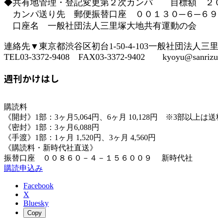
◆共有地管理・登記変更第２次カンパ 目標額 ２
カンパ送り先 郵便振替口座 ００１３０─６─６９
口座名 一般社団法人三里塚大地共有運動の会
連絡先▼東京都渋谷区初台1-50-4-103一般社団法人
TEL03-3372-9408 FAX03-3372-9402 kyoyu@sanrizuk
週刊かけはし
購読料
《開封》1部：3ヶ月5,064円、6ヶ月 10,128円 ※3部以上
《密封》1部：3ヶ月6,088円
《手渡》1部：1ヶ月 1,520円、3ヶ月 4,560円
《購読料・新時代社直送》
振替口座 ００８６０－４－１５６００９ 新時代社
購読申込み
Facebook
X
Bluesky
Copy