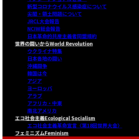
新型コロナウイルス感染症について
尖閣・領土問題について
JRCL大会報告
NCIW総会報告
日本革命的共産主義者同盟規約
世界の闘いから
World Revolution
ウクライナ特集
日本各地の闘い
沖縄闘争
韓国は今
アジア
ヨーロッパ
アラブ
アフリカ・中東
南北アメリカ
エコ社会主義
Ecological Socialism
エコ社会主義革命宣言〈第18回世界大会〉
フェミニズム
Feminism