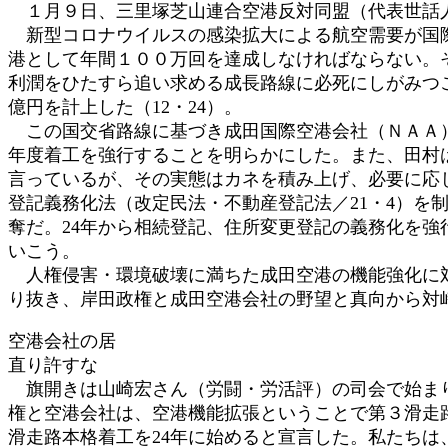
１月９日、三里塚芝山連合空港反対同盟（代表世話人
:
新型コロナウイルスの感染拡大による航空需要が国際
港として年間１００万回を達成しなければならない。そ
利潤をひたすら追い求める成長路線に必死にしがみつ
億円を計上した（12・24）。
この国交省路線に基づき成田国際空港会社（ＮＡＡ）
年度着工を強行することを明らかにした。また、田村
言っているが、その実態はカネを積み上げ、必要に応
登記義務化法（改定民法・不動産登記法／21・4）
奪だ。24年から相続登記、住所変更登記の義務化を
いこう。
人権侵害・環境破壊に満ちた成田空港の機能強化に対
り抜き、岸田政権と成田空港会社の野望と真向から対
空港会社の居
直り許すな
旗開きは山崎宏さん（労闘・労活評）の司会で始まり
権と空港会社は、空港機能拡張ということで第３滑走
滑走路本格着工を24年に始めると宣言した。私たち