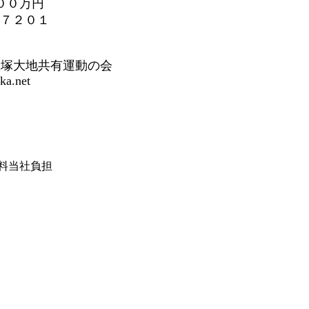
００万円
７２０１
三里塚大地共有運動の会
a.net
は送料当社負担