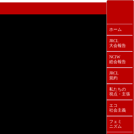
ホーム
JRCL
大会報告
NCIW
総会報告
JRCL
規約
私たちの
視点・主張
エコ
社会主義
フェミ
ニズム