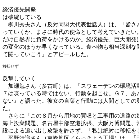
経済優先開発
は破綻している
柳川秀夫さん（反対同盟大代表世話人）は、「皆さん
っていくか、まさに時代の使命として考えていきたい
だけ自然界に負荷をかけるのか。経済優先、巨大開発
の変化のほうが早くなっている。食べ物も相当深刻な
て闘っていこう」とアピールした。
移転せず
反撃していく
加瀬勉さん（多古町）は、「スウェーデンの環境活動
７は喋っている時ではない、行動を起こせ。Ｇ７、あ
ない』と語った。彼女の言葉と行動には人間としての
た。
さらに「この８月から用地の買収と工事用の道路の建
海上投棄問題、名古屋中部空港拡張、大阪万博問題、
設による追い出し攻撃を許さず、「私は絶対に移転を
平野靖識さん（東峰地区／らっきょう工場）は、「三