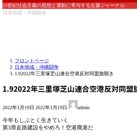
21世紀社会主義の思想と運動に寄与する左翼ジャーナル
日本地域・沖縄闘争
フロントページ
日本地域・沖縄闘争
1.92022年三里塚芝山連合空港反対同盟旗開き
1.92022年三里塚芝山連合空港反対同盟
最
2022年1月19日
2022年1月19日
admin
終
更
今年もしぶとく生きていく
新
第3滑走路建設をやめろ！空港廃港だ
日
時