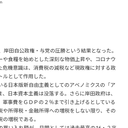
in
、岸田自公政権・与党の圧勝という結果となった。
ーや食糧を始めとした深刻な物価上昇や、コロナウ
た危機意識は、消費税の減税など現政権に対する政
トルとして作用した。
る日本版新自由主義としてのアベノミクスの「ア
ま、日本資本主義は没落する。さらに岸田政府は、
。軍事費をＧＤＰの２％まで引き上げるとしている
税や所得税・金融所得への増税をしない限り、その
税の増税である。
買い入れ額が、月間としては過去最高の16・２兆