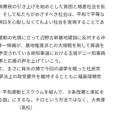
消費税の引き上げを始めとした貧困と格差社会を拡
。そして私たちがめざすべき社会は、平和で平等な
明日を心配しなくてもよい社会を実現することであ
運動の先頭に立って辺野古新基地建設に反対する沖
洋一候補が、基地推進派との大接戦を制して再選を
に予定されている県知事選における玉城デニー知事再
帯と応援の声を上げていこう。
て、まさに背水の陣で今回の選挙を戦った社民党
選挙法上の政党要件を維持するとともに福島瑞穂党
平和運動とスクラムを組んで、９条改憲と軍拡を
る国」にするな。テロという方法ではなく、大衆運
う。 （高松）