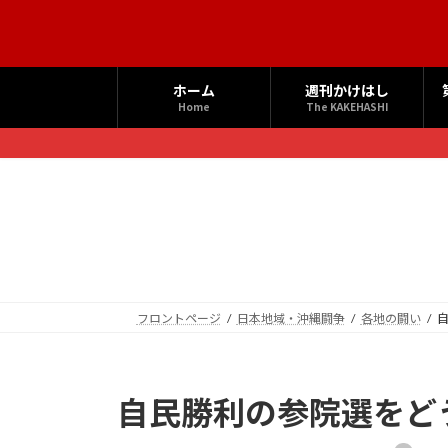
コ
ナ
ン
ビ
テ
ゲ
ン
ー
ホーム
週刊かけはし
ツ
シ
Home
The KAKEHASHI
へ
ョ
ス
ン
キ
に
ッ
移
プ
動
フロントページ
日本地域・沖縄闘争
各地の闘い
自民勝利の参院選をど