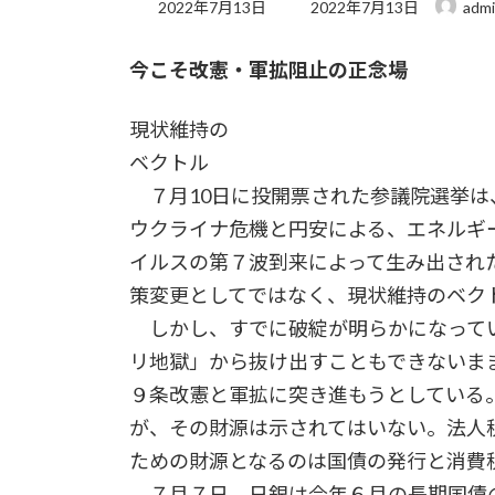
最
2022年7月13日
2022年7月13日
adm
終
更
今こそ改憲・軍拡阻止の正念場
新
日
時
現状維持の
:
ベクトル
７月10日に投開票された参議院選挙は
ウクライナ危機と円安による、エネルギ
イルスの第７波到来によって生み出され
策変更としてではなく、現状維持のベク
しかし、すでに破綻が明らかになってい
リ地獄」から抜け出すこともできないま
９条改憲と軍拡に突き進もうとしている
が、その財源は示されてはいない。法人
ための財源となるのは国債の発行と消費
７月７日、日銀は今年６月の長期国債の