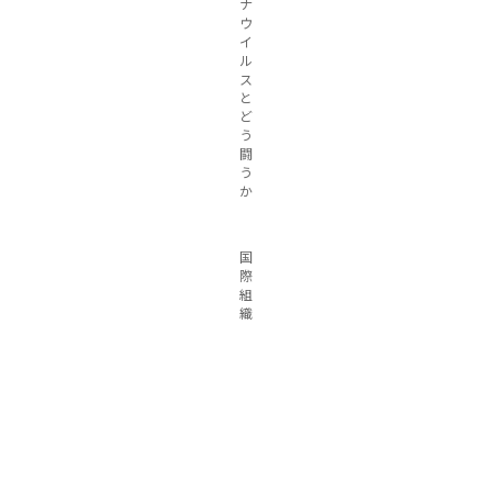
ナ
ウ
イ
ル
ス
と
ど
う
闘
う
か
国
際
組
織