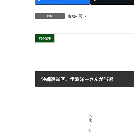
各地の闘い
地域
前の記事
沖縄選挙区、伊波洋一さんが当選
2022年7月13日
文
化
・
批