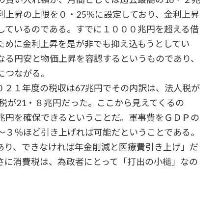
利上昇の上限を０・25％に設定しており、金利上昇
しているのである。すでに１０００兆円を超える借
ために金利上昇を是が非でも抑え込もうとしてい
なる円安と物価上昇を容認するというものであり、
につながる。
２１年度の税収は67兆円でその内訳は、法人税が
費税が21・８兆円だった。ここから見えてくるの
兆円を確保できるということだ。軍事費をＧＤＰの
～３％ほど引き上げれば可能だということである。
あり、できなければ年金削減と医療費引き上げ」だ
さに消費税は、為政者にとって「打出の小槌」なの