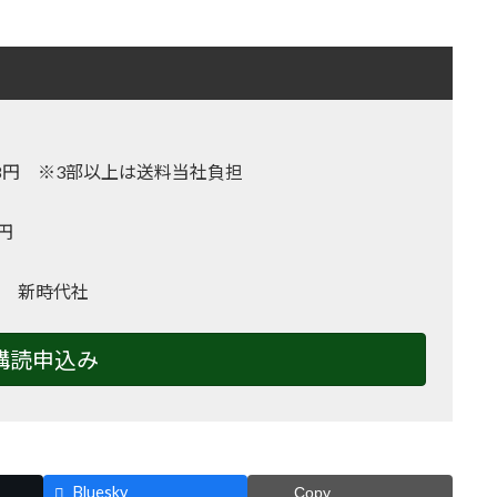
,128円 ※3部以上は送料当社負担
0円
 新時代社
購読申込み
Bluesky
Copy