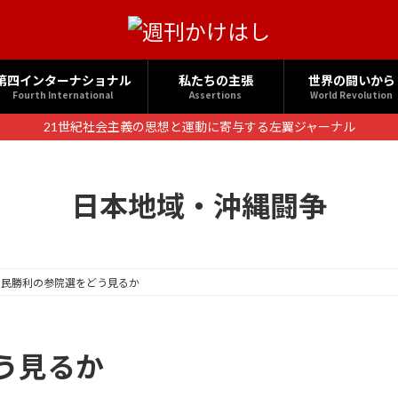
第四インターナショナル
私たちの主張
世界の闘いから
Fourth International
Assertions
World Revolution
21世紀社会主義の思想と運動に寄与する左翼ジャーナル
日本地域・沖縄闘争
自民勝利の参院選をどう見るか
う見るか