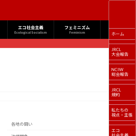
エコ社会主義
フェミニズム
Ecological Socialism
Feminism
ホーム
JRCL
大会報告
NCIW
総会報告
JRCL
規約
私たちの
視点・主張
各地の闘い
エコ
社会主義