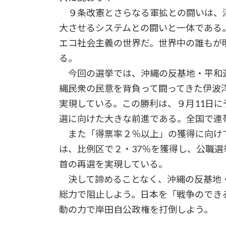
９条改憲とさらなる軍拡との闘いは、
大させるシステムとの闘いと一体である
エコ社会主義の世界だ。世界中の誰もが
る。
今回の選挙では、沖縄の反基地・平和
縄民衆の民意を背負って闘ってきた伊波
実現している。この勝利は、９月11日
選に向けた大きな前進である。全国で連
また「得票率２％以上」の獲得に向け
は、比例区で２・37％を獲得し、公職
首の再選を実現している。
決して諦めることなく、沖縄の反基地・
総力で阻止しよう。日本を「戦争のでき
動の力で岸田自公政権を打倒しよ