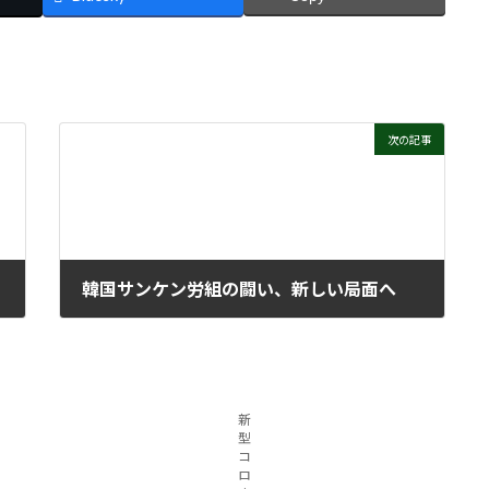
次の記事
韓国サンケン労組の闘い、新しい局面へ
2022年7月13日
新
型
コ
ロ