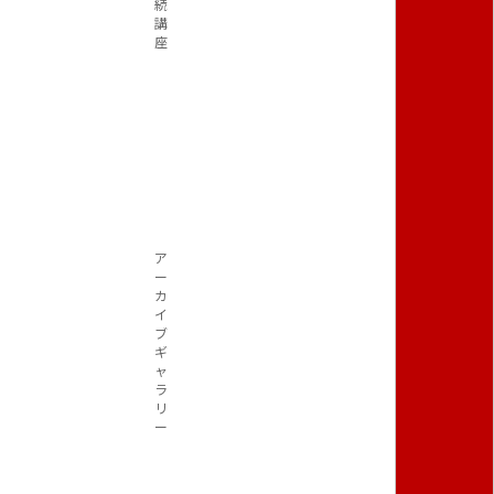
続
講
座
ア
ー
カ
イ
ブ
ギ
ャ
ラ
リ
ー