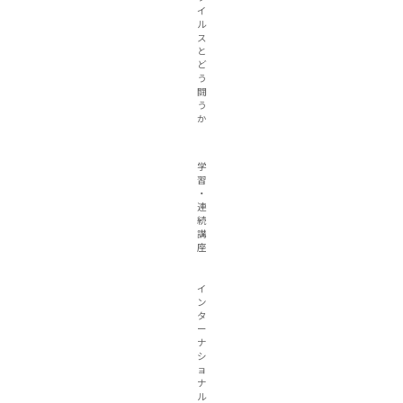
イ
ル
ス
と
ど
う
闘
う
か
学
習
・
連
続
講
座
イ
ン
タ
ー
ナ
シ
ョ
ナ
ル