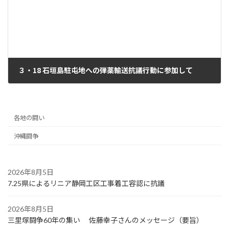
３・18 石垣島駐屯地への弾薬輸送抗議行動に参加して
2023年4月26日
各地の闘い
沖縄闘争
2026年8月5日
7.25県によるリニア静岡工区工事着工容認に抗議
2026年8月5日
三里塚闘争60年の集い 佐藤幸子さんのメッセージ（要旨）