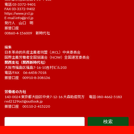
電話 03-3372-9401
FAX 03-3372-9402
https://www.jrcl.jp
E-mail
info@jrcl.jp
発行人 山口 明
振替口座
00860-4-156009 新時代社
編集
日本革命的共産主義者同盟（JRCL）中央委員会
国際主義労働者全国協議会（NCIW）全国運営委員会
関西支社（関西新時代社）
大阪市福島区福島7-16-10吉村ビル203
電話/FAX 06-6458-7018
振替口座 00910-8-308136
労働者の力社
143-0024 東京都大田区中央7-12-16 大森助産院方 電話 080-4662-5183
red2129oct@outlook.jp
振替口座 00110-2-415220
検索