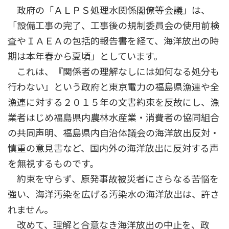
政府の「ＡＬＰＳ処理水関係閣僚等会議」は、
「設備工事の完了、工事後の規制委員会の使用前検
査やＩＡＥＡの包括的報告書を経て、海洋放出の時
期は本年春から夏頃」としています。
これは、『関係者の理解なしには如何なる処分も
行わない』という政府と東京電力の福島県漁連や全
漁連に対する２０１５年の文書約束を反故にし、漁
業者はじめ福島県内農林水産業・消費者の協同組合
の共同声明、福島県内自治体議会の海洋放出反対・
慎重の意見書など、国内外の海洋放出に反対する声
を無視するものです。
約束を守らず、原発事故被災者にさらなる苦悩を
強い、海洋汚染を広げる汚染水の海洋放出は、許さ
れません。
改めて、理解と合意なき海洋放出の中止を、政