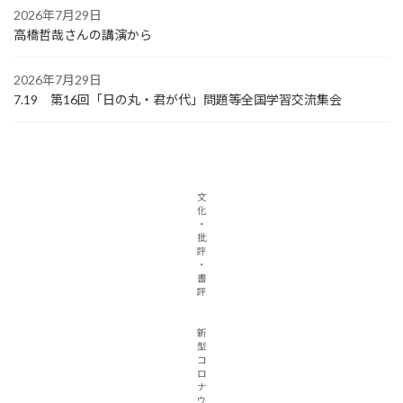
2026年7月29日
高橋哲哉さんの講演から
2026年7月29日
7.19 第16回「日の丸・君が代」問題等全国学習交流集会
文
化
・
批
評
・
書
評
新
型
コ
ロ
ナ
ウ