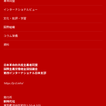
青年同盟
インターナショナルビュー
文化・批評・学習
国際組織
コラム架橋
資料
日本革命的共産主義者同盟
国際主義労働者全国協議会
第四インターナショナル日本支部
https://jrcl.info/
発行所
新時代社
東京都渋谷区初台1-50-4-103