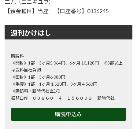
二九（ニニキユウ）
【預金種目】当座 【口座番号】0136245
週刊かけはし
購読料
《開封》1部：3ヶ月5,064円、6ヶ月 10,128円 ※3部以上
は送料当社負担
《密封》1部：3ヶ月6,088円
《手渡》1部：1ヶ月 1,520円、3ヶ月 4,560円
《購読料・新時代社直送》
振替口座 ００８６０－４－１５６００９ 新時代社
購読申込み