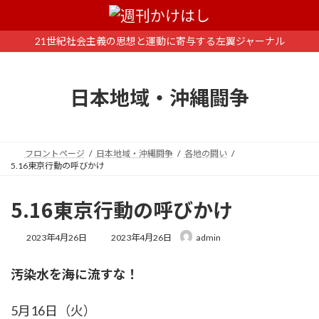
コ
ナ
ン
ビ
テ
ゲ
21世紀社会主義の思想と運動に寄与する左翼ジャーナル
ン
ー
ツ
シ
へ
ョ
日本地域・沖縄闘争
ス
ン
キ
に
ッ
移
プ
動
フロントページ
日本地域・沖縄闘争
各地の闘い
5.16東京行動の呼びかけ
5.16東京行動の呼びかけ
最
2023年4月26日
2023年4月26日
admin
終
更
汚染水を海に流すな！
新
日
時
5月16日（火）
: