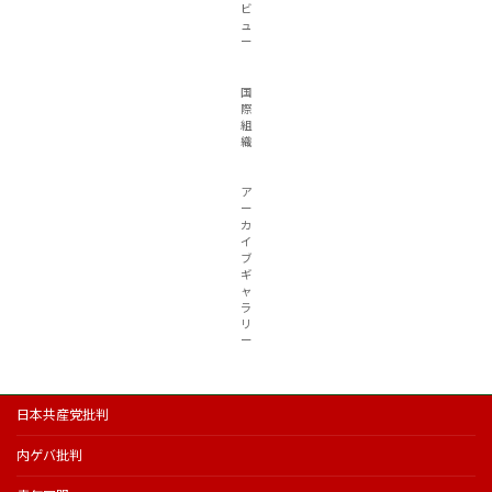
ビ
ュ
ー
国
際
組
織
ア
ー
カ
イ
ブ
ギ
ャ
ラ
リ
ー
日本共産党批判
内ゲバ批判