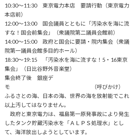
10:30～11:30 東京電力本店 要請行動（東京電力
本店前）
12:00～13:00 国会議員とともに「汚染水を海に流
すな！国会前集会」（衆議院第二議員会館前）
14:00～15:00 政府と国会に要請・院内集会（衆議
院第一議員会館多目的ホール）
18:30～19:15 「汚染水を海に流すな！5・16東京
集会」（日比谷野外音楽堂）
集会終了後 銀座デ
モ （呼びかけ）
ふるさとの海、日本の海、世界の海を放射能でこれ
以上汚してはなりません。
政府と東京電力は、福島第一原発事故により発生
したタンク貯蔵汚染水を「ＡＬＰＳ処理水」とし
て、海洋放出しようとしています。