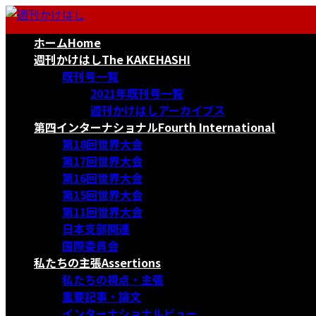
コ
ナ
ン
ビ
ホーム
Home
テ
ゲ
ン
ー
週刊かけはし
The KAKEHASHI
ツ
シ
既刊号一覧
へ
ョ
2021年既刊号一覧
ス
ン
週刊かけはしアーカイブス
キ
に
第四インターナショナル
Fourth International
ッ
移
第18回世界大会
プ
動
第17回世界大会
第16回世界大会
第15回世界大会
第11回世界大会
日本支部関連
国際委員会
私たちの主張
Assertions
私たちの視点・主張
重要記事・論文
インターナショナルビュー