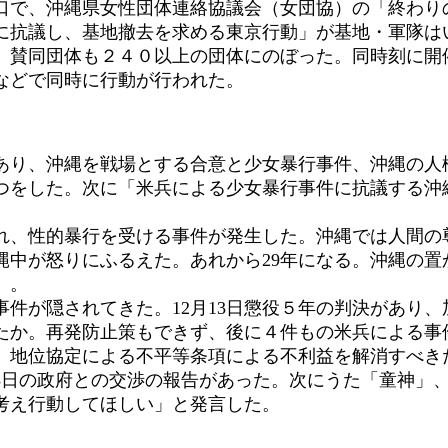
南口で、沖縄県女性団体連絡協議会（女団協）の「終わ
に抗議し、基地撤去を求める東京行動」が基地・軍隊はい
。賛同団体も２４０以上の団体にのぼった。同時刻に開
などで同時に行動が行われた。
り、沖縄を戦場とする合意と少女暴行事件、沖縄の人
つをした。次に「米兵による少女暴行事件に抗議する沖
され、性的暴行を受ける事件が発生した。沖縄では人間の
縄中が怒りにふるえた。あれから29年になる。沖縄の置
」。
件が隠されてきた。12月13日懲役５年の判決があり、
たか。再発防止策もできず、後に４件もの米兵による事
。地位協定による不平等条項による不利益を解消すべき
13日の政府との交渉の報告があった。次にうた「童神」
考え行動してほしい」と発言した。