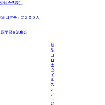
委員会代表）
駅南口デモ」に２００人
等全国学習交流集会
新
型
コ
ロ
ナ
ウ
イ
ル
ス
と
ど
う
闘