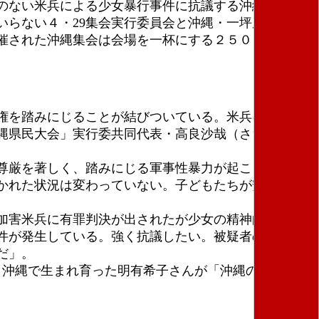
りのない米兵による少女暴行事件に抗議する沖縄県民大
らない４・29集会実行委員会と沖縄・一坪反戦地主
催された沖縄集会は会場を一杯にする２５００人が集
権を踏みにじることが結びついている。米兵による性
縄県民大会」実行委共同代表・高良沙哉（さちか）さ
尊厳を著しく、踏みにじる軍事性暴力が起こり続けて
かれた状況は変わっていない。子どもたちが安心して
加害米兵に有罪判決が出されたが少女の精神的苦痛は
件が発生している。強く抗議したい。被疑者の身柄は
だ」。
、沖縄で生まれ育った明有希子さんが「沖縄の問題を沖