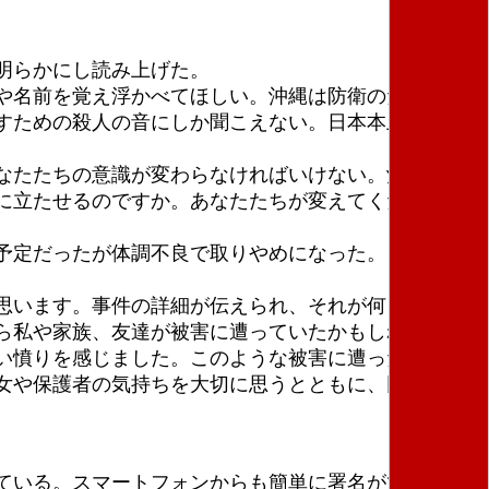
明らかにし読み上げた。
や名前を覚え浮かべてほしい。沖縄は防衛のためにレ
すための殺人の音にしか聞こえない。日本本土防衛の
なたたちの意識が変わらなければいけない。沖縄に基
に立たせるのですか。あなたたちが変えてください」
予定だったが体調不良で取りやめになった。
思います。事件の詳細が伝えられ、それが何を意味す
ら私や家族、友達が被害に遭っていたかもしれないと
い憤りを感じました。このような被害に遭ったという
女や保護者の気持ちを大切に思うとともに、同世代の
ている。スマートフォンからも簡単に署名ができ、そ