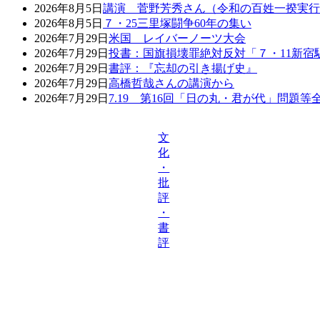
2026年8月5日
講演 菅野芳秀さん（令和の百姓一揆実行
2026年8月5日
７・25三里塚闘争60年の集い
2026年7月29日
米国 レイバーノーツ大会
2026年7月29日
投書：国旗損壊罪絶対反対「７・11新宿
2026年7月29日
書評：『忘却の引き揚げ史』
2026年7月29日
高橋哲哉さんの講演から
2026年7月29日
7.19 第16回「日の丸・君が代」問題
文
化
・
批
評
・
書
評