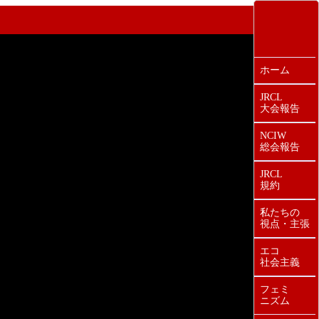
ホーム
JRCL
大会報告
NCIW
総会報告
JRCL
規約
私たちの
視点・主張
エコ
社会主義
フェミ
ニズム