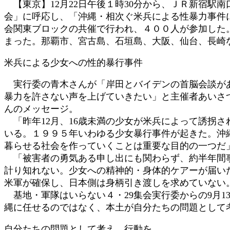
【東京】12月22日午後１時30分から、ＪＲ新宿駅
時
会」に呼応し、「沖縄・相次ぐ米兵による性暴力事件
:
会関東ブロックの共催で行われ、４００人が参加した
まった。那覇市、宮古島、石垣島、大阪、仙台、長崎
米兵による少女への性的暴行事件
実行委の青木さんが「岸田とバイデンの首脳会談があ
暴力を許さない声を上げていきたい」と主催者あいさ
んのメッセージ。
「昨年12月、16歳未満の少女が米兵によって誘拐
いる。１９９５年いわゆる少女暴行事件が起きた。沖
暮らせる社会を作っていくことは重要な目的の一つだ
「被害者の勇気ある申し出にも関わらず、約半年間事
計り知れない。少女への精神的・身体的ケアーが届い
米軍が確保し、日本側は身柄引き渡しを求めていない
基地・軍隊はいらない４・29集会実行委からの9月
縄に任せるのではなく、本土が自分たちの問題として
自分たちの問題として考え、行動を