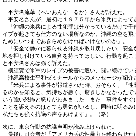
平安名流華（へいあんな るか）さんが訴えた。
平安名さんが、最初に１９７５年から米兵によって起
「沖縄の米兵による性犯罪は分かっているだけで千件
イプが起きても仕方のない場所なのか。沖縄の空を飛
ためにいつまであきらめなければいけないのか」。
「安全で静かに暮らせる沖縄を取り戻したい。安全な
地を押し付けている自覚を持ってほしい。行動を起こ
と平安名さんは強く訴えた。
横須賀で米軍のレイプの被害に遭い、闘い続けている
沖縄高校生平和ゼミナールからのメッセージが紹介
「米兵による事件が報道された時、おそらく、『性暴
るのかを知ると、気持ちが悪く、驚きしかなかったで
いう強い恐怖と怒りがわきました。また、事件をすぐ
ことを訴えるのはとても勇気がいるし、同時に明るみ
私たちも強く抗議の声をあげます」。（略）
次に、東京行動の抗議声明が読み上げられた。
最後に司会者が「アメリカ兵の性暴力を終わらせたい