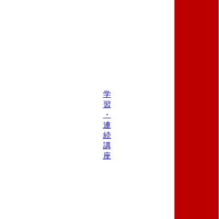
学
習
・
連
続
講
座