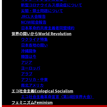
新型コロナウイルス感染症について
尖閣・領土問題について
JRCL大会報告
NCIW総会報告
日本革命的共産主義者同盟規約
世界の闘いから
World Revolution
ウクライナ特集
日本各地の闘い
沖縄闘争
韓国は今
アジア
ヨーロッパ
アラブ
アフリカ・中東
南北アメリカ
エコ社会主義
Ecological Socialism
エコ社会主義革命宣言〈第18回世界大会〉
フェミニズム
Feminism