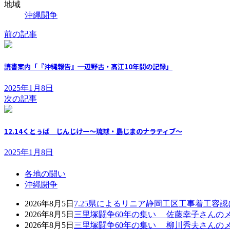
地域
沖縄闘争
前の記事
読書案内「『沖縄報告』─辺野古・高江10年間の記録」
2025年1月8日
次の記事
12.14くとぅば じんじけー～琉球・島じまのナラティブ～
2025年1月8日
各地の闘い
沖縄闘争
2026年8月5日
7.25県によるリニア静岡工区工事着工容
2026年8月5日
三里塚闘争60年の集い 佐藤幸子さんの
2026年8月5日
三里塚闘争60年の集い 柳川秀夫さんの