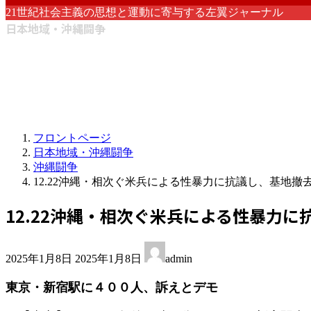
21世紀社会主義の思想と運動に寄与する左翼ジャーナル
日本地域・沖縄闘争
フロントページ
日本地域・沖縄闘争
沖縄闘争
12.22沖縄・相次ぐ米兵による性暴力に抗議し、基地撤
12.22沖縄・相次ぐ米兵による性暴力
最
2025年1月8日
2025年1月8日
admin
終
更
東京・新宿駅に４００人、訴えとデモ
新
日