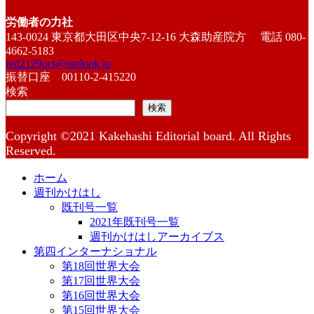
労働者の力社
143-0024 東京都大田区中央7-12-16 大森助産院方 電話 080-
4662-5183
red2129oct@outlook.jp
振替口座 00110-2-415220
検索
検索
Copyright ©2021 Kakehashi Editorial board. All Rights
Reserved.
ホーム
週刊かけはし
既刊号一覧
2021年既刊号一覧
週刊かけはしアーカイブス
第四インターナショナル
第18回世界大会
第17回世界大会
第16回世界大会
第15回世界大会