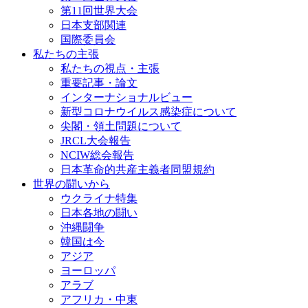
第11回世界大会
日本支部関連
国際委員会
私たちの主張
私たちの視点・主張
重要記事・論文
インターナショナルビュー
新型コロナウイルス感染症について
尖閣・領土問題について
JRCL大会報告
NCIW総会報告
日本革命的共産主義者同盟規約
世界の闘いから
ウクライナ特集
日本各地の闘い
沖縄闘争
韓国は今
アジア
ヨーロッパ
アラブ
アフリカ・中東