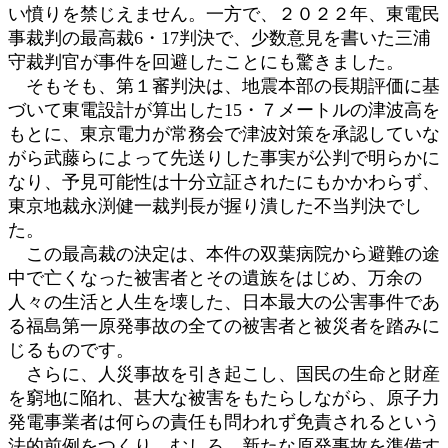
い憤りを禁じえません。一方で、２０２２年、東電民
事裁判の最高裁6・17判決で、少数意見を書いた三浦
守裁判官が事件を回避したことにも驚きました。
そもそも、第１審判決は、地震本部の長期評価に基
づいて東電設計が算出した15・７メートルの津波高を
もとに、東京電力が常務会で津波対策を承認していな
がら武藤らによって先送りした事実が公判で明らかに
なり、予見可能性は十分立証されたにもかかわらず、
東京地裁永渕健一裁判長が握り潰した不当判決でし
た。
この最高裁の決定は、本件の双葉病院から避難の途
中で亡くなった被害者とその遺族をはじめ、万余の
人々の生活と人生を壊した、日本最大の公害事件であ
る福島第一原発事故の全ての被害者と被災者を踏みに
じるものです。
さらに、人災事故を引き起こし、国民の生命と財産
を窮地に陥れ、甚大な被害をもたらしながら、原子力
発電事業者は何らの責任も問われず免責されるという
法的前例をつくり、むしろ、新たな原発事故を準備す