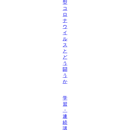
型
コ
ロ
ナ
ウ
イ
ル
ス
と
ど
う
闘
う
か
学
習
・
連
続
講