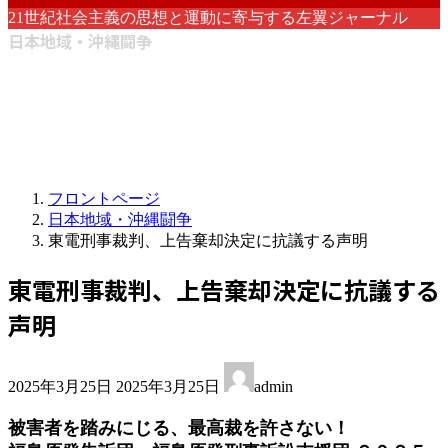
21世紀社会主義の思想と運動に寄与する左翼ジャーナル
日本地域・沖縄闘争
フロントページ
日本地域・沖縄闘争
東電刑事裁判、上告棄却決定に抗議する声明
東電刑事裁判、上告棄却決定に抗議する
声明
最
2025年3月25日
2025年3月25日
admin
終
更
被害者を踏みにじる、最高裁を許さない！
新