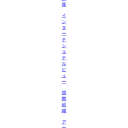
座
イ
ン
タ
ー
ナ
シ
ョ
ナ
ル
ビ
ュ
ー
国
際
組
織
ア
ー