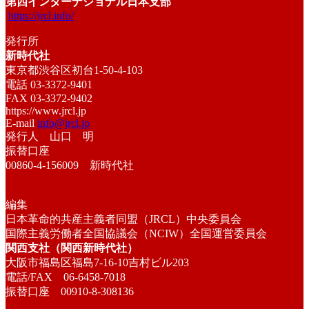
第四インターナショナル日本支部
https://jrcl.info/
発行所
新時代社
東京都渋谷区初台1-50-4-103
電話 03-3372-9401
FAX 03-3372-9402
https://www.jrcl.jp
E-mail
info@jrcl.jp
発行人 山口 明
振替口座
00860-4-156009 新時代社
編集
日本革命的共産主義者同盟（JRCL）中央委員会
国際主義労働者全国協議会（NCIW）全国運営委員会
関西支社（関西新時代社）
大阪市福島区福島7-16-10吉村ビル203
電話/FAX 06-6458-7018
振替口座 00910-8-308136