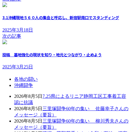
3.1沖縄現地５６０人の集会と呼応し、新宿駅南口でスタンディング
2025年3月18日
次の記事
投稿 基地強化の現状を知り・地元とつながり・止めよう
2025年3月25日
各地の闘い
沖縄闘争
2026年8月5日
7.25県によるリニア静岡工区工事着工容
認に抗議
2026年8月5日
三里塚闘争60年の集い 佐藤幸子さんの
メッセージ（要旨）
2026年8月5日
三里塚闘争60年の集い 柳川秀夫さんの
メッセージ（要旨）