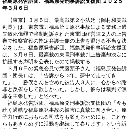
福島原発告訴団、福島原発刑事訴訟支援団 ２０２５
日
年３月６日
時
:
【東京】３月５日、最高裁第２小法廷（岡村和美裁
判長）は、東京電力福島第１原発事故による業務上過
失致死傷罪で強制起訴された東電旧経営陣２人の上告
審で検察官役の指定弁護士側の上告を退ける不当な決
定をした。福島原発告訴団、福島原発刑事訴訟支援団
は、３月６日、最高裁の東電刑事裁判上告棄却決定に
抗議する声明を公表したので掲載する。
３月６日の緊急会見で武藤類子さん（福島原発告訴
団・団長）は、「告訴から13年。夢中で走ってき
た」、「勝俣さんを含めた被告人３人に、心からの謝
罪と反省をして欲しかった。しかし、彼らは裁判で無
罪を主張した」と述べた。
福島原発告訴団、福島原発刑事訴訟支援団の「今も
続く過酷な福島原発事故の被害に真摯に向き合い、原
子力行政におもねる司法をも変えるためにも、これか
らもあきらめずに活動を継続して参ります」という訴