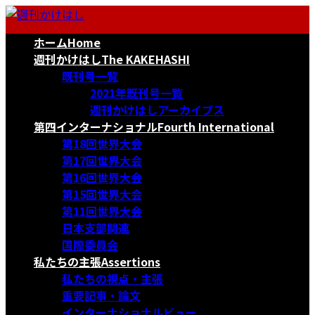
コ
ナ
ン
ビ
ホーム
Home
テ
ゲ
ン
ー
週刊かけはし
The KAKEHASHI
ツ
シ
既刊号一覧
へ
ョ
2021年既刊号一覧
ス
ン
週刊かけはしアーカイブス
キ
に
第四インターナショナル
Fourth International
ッ
移
第18回世界大会
プ
動
第17回世界大会
第16回世界大会
第15回世界大会
第11回世界大会
日本支部関連
国際委員会
私たちの主張
Assertions
私たちの視点・主張
重要記事・論文
インターナショナルビュー