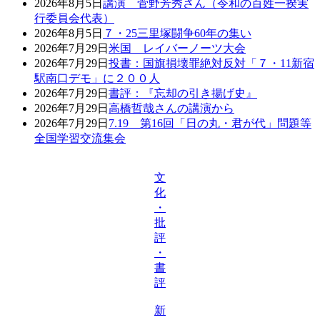
2026年8月5日
講演 菅野芳秀さん（令和の百姓一揆実
行委員会代表）
2026年8月5日
７・25三里塚闘争60年の集い
2026年7月29日
米国 レイバーノーツ大会
2026年7月29日
投書：国旗損壊罪絶対反対「７・11新宿
駅南口デモ」に２００人
2026年7月29日
書評：『忘却の引き揚げ史』
2026年7月29日
高橋哲哉さんの講演から
2026年7月29日
7.19 第16回「日の丸・君が代」問題等
全国学習交流集会
文
化
・
批
評
・
書
評
新