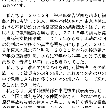
るものです。
私たちは、２０１２年、福島原発告訴団を結成し福
島地検に告訴して以来、事件が移送された東京地検に
おける不起訴処分と検察審査会の起訴議決を経て、市
民の力で強制起訴を勝ち取り、２０１６年の福島原発
刑事訴訟支援団結成、２０１７年から東京地裁の37回
の公判の中で多くの真実を明らかにしました。２０１
９年東京地裁の不当判決。２０２１年からの控訴審と
23年の控訴審判決、さらに23年から24年にかけての最
高裁で上告審と13年にわたる道のりでした。
私たちは、改めて無念の死を遂げた被害者、その遺
族、そして被災者の14年の想い、これまでの道のりの
中で鬼籍に入られた多くの方々の想いを、決して忘れ
ることはできません。
私たちは、兄弟姉妹関係の東電株主代表訴訟はじ
め、全国で裁判を続ける仲間の皆さん、各地に生きる
原発事故被災者の皆さんと共に、今も続く過酷な福島
原発事故の被害に真摯に向き合い、原子力行政におも