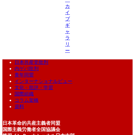
カ
イ
ブ
ギ
ャ
ラ
リ
ー
日本共産党批判
内ゲバ批判
青年同盟
インターナショナルビュー
文化・批評・学習
国際組織
コラム架橋
資料
日本革命的共産主義者同盟
国際主義労働者全国協議会