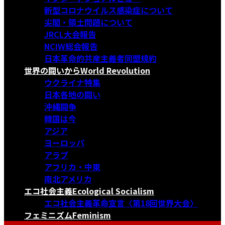
新型コロナウイルス感染症について
尖閣・領土問題について
JRCL大会報告
NCIW総会報告
日本革命的共産主義者同盟規約
世界の闘いから
World Revolution
ウクライナ特集
日本各地の闘い
沖縄闘争
韓国は今
アジア
ヨーロッパ
アラブ
アフリカ・中東
南北アメリカ
エコ社会主義
Ecological Socialism
エコ社会主義革命宣言〈第18回世界大会〉
フェミニズム
Feminism