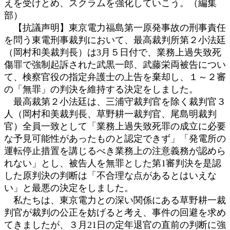
えを受けとめ、スクラムを強化していこう。（編集
部）
【抗議声明】東京電力福島第一原発事故の刑事責任
を問う東電刑事裁判において、最高裁判所第２小法廷
（岡村和美裁判長）は3月５日付で、業務上過失致死
傷罪で強制起訴された武黒一郎、武藤栄両被告につい
て、検察官役の指定弁護士の上告を棄却し、１～２審
の「無罪」の判決を維持する決定をしました。
最高裁第２小法廷は、三浦守裁判官を除く裁判官３
人（岡村和美裁判長、草野耕一裁判官、尾島明裁判
官）全員一致として「業務上過失致死罪の成立に必要
な予見可能性があったものと認定できず」「発電所の
運転停止措置を講じるべき業務上の注意義務が認めら
れない」とし、被告人を無罪とした第1審判決を是認
した原判決の判断は「不合理な点があるとはいえな
い」と最悪の決定をしました。
私たちは、東京電力との深い関係にある草野耕一裁
判官が裁判の公正を妨げると考え、事件の回避を求め
てきましたが、３月21日の定年退官の直前の判断に強