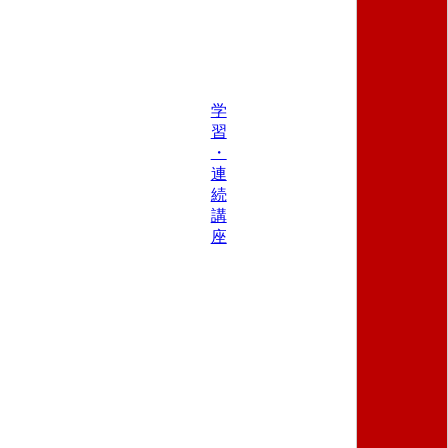
学
習
・
連
続
講
座