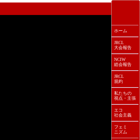
ホーム
JRCL
大会報告
NCIW
総会報告
JRCL
規約
私たちの
視点・主張
エコ
社会主義
フェミ
ニズム