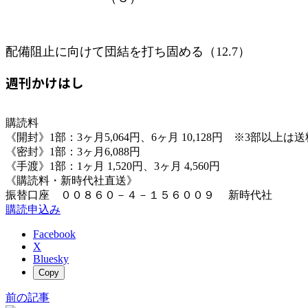
配備阻止に向けて団結を打ち固める（12.7）
週刊かけはし
購読料
《開封》1部：3ヶ月5,064円、6ヶ月 10,128円 ※3部以上
《密封》1部：3ヶ月6,088円
《手渡》1部：1ヶ月 1,520円、3ヶ月 4,560円
《購読料・新時代社直送》
振替口座 ００８６０－４－１５６００９ 新時代社
購読申込み
Facebook
X
Bluesky
Copy
前の記事