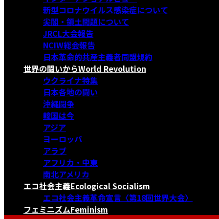
新型コロナウイルス感染症について
尖閣・領土問題について
JRCL大会報告
NCIW総会報告
日本革命的共産主義者同盟規約
世界の闘いから
World Revolution
ウクライナ特集
日本各地の闘い
沖縄闘争
韓国は今
アジア
ヨーロッパ
アラブ
アフリカ・中東
南北アメリカ
エコ社会主義
Ecological Socialism
エコ社会主義革命宣言〈第18回世界大会〉
フェミニズム
Feminism