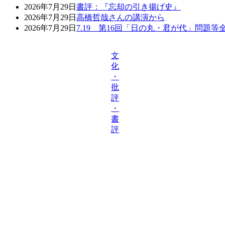
2026年7月29日
書評：『忘却の引き揚げ史』
2026年7月29日
高橋哲哉さんの講演から
2026年7月29日
7.19 第16回「日の丸・君が代」問題
文
化
・
批
評
・
書
評