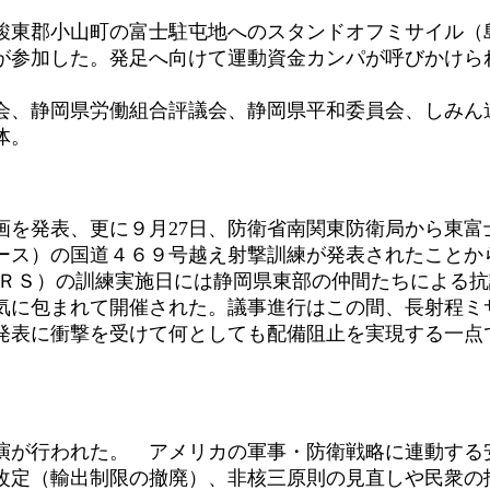
駿東郡小山町の富士駐屯地へのスタンドオフミサイル（島
が参加した。発足へ向けて運動資金カンパが呼びかけら
、静岡県労働組合評議会、静岡県平和委員会、しみん
体。
画を発表、更に９月27日、防衛省南関東防衛局から東富
ース）の国道４６９号越え射撃訓練が発表されたことか
МＡＲＳ）の訓練実施日には静岡県東部の仲間たちによる
に包まれて開催された。議事進行はこの間、長射程ミ
の発表に衝撃を受けて何としても配備阻止を実現する一点
が行われた。 アメリカの軍事・防衛戦略に連動する
改定（輸出制限の撤廃）、非核三原則の見直しや民衆の