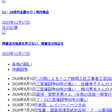
11・26排外主義ＮＯ！院内集会
2025年12月17日
次の記事
再審法の後退を許さない、再審法の改正を
2025年12月17日
各地の闘い
沖縄闘争
2026年8月5日
7.25県によるリニア静岡工区工事着工容
2026年8月5日
三里塚闘争60年の集い 佐藤幸子さんの
2026年8月5日
三里塚闘争60年の集い 柳川秀夫さんの
2026年8月5日
講演 菅野芳秀さん（令和の百姓一揆実行
2026年8月5日
７・25三里塚闘争60年の集い
2026年7月29日
米国 レイバーノーツ大会
2026年7月29日
投書：国旗損壊罪絶対反対「７・11新宿