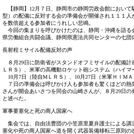
:
【静岡】12月７日、静岡市の静岡労政会館において
型）の配備に反対する会の準備会が開催され１１１人
を数倍超える参加者にうれしい悲鳴。
今回の集まりを呼びかけたのは、静岡・沖縄を語る会
県労働組合共闘会議、静岡県憲法共同センターの七団
長射程ミサイル配備反対の声
８月29日に防衛省がスタンドオフミサイルの配備計
ＬＲＳ）、米軍の高機動ロケット砲システム（ハイマ
10月7日（陸自МＬＲＳ）、10月27日（米軍ＨＩ
７日の準備会は呼びかけ人も参加者も驚くほどの熱気
さんが開会あいさつを同会の山崎さんが、８月29日
と述べた。
軍事要塞化と死の商人国家へ
集会では、自由法曹団の小笠原里夏弁護士による講演
塞化や死の商人国家へ道を開く武器装備移転三原則の