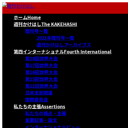
コ
ナ
ン
ビ
ホーム
Home
テ
ゲ
ン
ー
週刊かけはし
The KAKEHASHI
ツ
シ
既刊号一覧
へ
ョ
2021年既刊号一覧
ス
ン
週刊かけはしアーカイブス
キ
に
第四インターナショナル
Fourth International
ッ
移
第18回世界大会
プ
動
第17回世界大会
第16回世界大会
第15回世界大会
第11回世界大会
日本支部関連
国際委員会
私たちの主張
Assertions
私たちの視点・主張
重要記事・論文
インターナショナルビュー