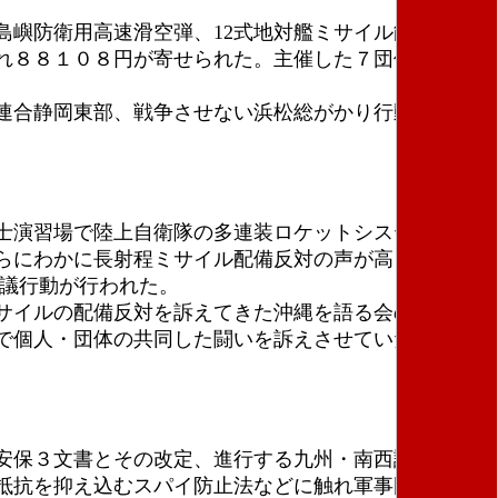
嶼防衛用高速滑空弾、12式地対艦ミサイル能力向上
れ８８１０８円が寄せられた。主催した７団体は予想
連合静岡東部、戦争させない浜松総がかり行動、静岡
士演習場で陸上自衛隊の多連装ロケットシステム（М
らにわかに長射程ミサイル配備反対の声が高まった。
抗議行動が行われた。
サイルの配備反対を訴えてきた沖縄を語る会の池ヶ谷
で個人・団体の共同した闘いを訴えさせていただいた
安保３文書とその改定、進行する九州・南西諸島の要
抵抗を抑え込むスパイ防止法などに触れ軍事国家へ暴