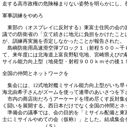
走する高市政権の危険極まりない姿勢を明らかにし、
軍事訓練をやめろ
東部の（オスプレイに反対する）東富士住民の会の渡
議での防衛省の「立て続きに地元に負担をかけたこと
が、訓練再実施を否定しなかったことが報告された。
島嶼防衛用高速滑空弾ブロック１（射程５００～千ｋ
て、来年度には北海道上富良野駐屯地、宮崎県えびの
サイル能力向上型（地発型・射程９００ｋｍその後１５
全国の仲間とネットワークを
集会には、12式地対艦ミサイル能力向上型がいち早
海北由希子さんがズームを使って連帯のあいさつを下
市内の商店街だろうアーケードを埋め尽くす反対集会
く闘いを展開する。西日本だけでなく全国の仲間とネ
準備会の議事では、会の目的を「ミサイル配備と東富
士にミサイルやめての会（仮称）」とした。結成集会
（Ｓ）