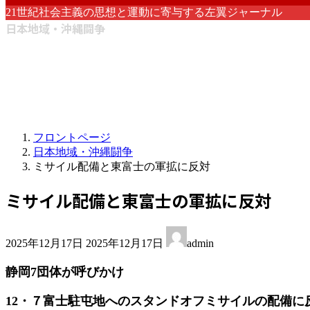
21世紀社会主義の思想と運動に寄与する左翼ジャーナル
日本地域・沖縄闘争
フロントページ
日本地域・沖縄闘争
ミサイル配備と東富士の軍拡に反対
ミサイル配備と東富士の軍拡に反対
最
2025年12月17日
2025年12月17日
admin
終
更
静岡7団体が呼びかけ
新
日
12・７富士駐屯地へのスタンドオフミサイルの配備に
時