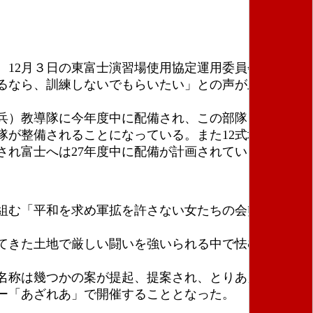
12月３日の東富士演習場使用協定運用委員会拡大会
るなら、訓練しないでもらいたい」との声が上がった
兵）教導隊に今年度中に配備され、この部隊を活用し
が整備されることになっている。また12式地対艦ミ
され富士へは27年度中に配備が計画されている。
組む「平和を求め軍拡を許さない女たちの会熊本」の
てきた土地で厳しい闘いを強いられる中で怯むことな
名称は幾つかの案が提起、提案され、とりあえず「富
ー「あざれあ」で開催することとなった。