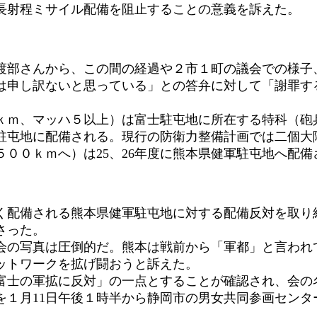
長射程ミサイル配備を阻止することの意義を訴えた。
部さんから、この間の経過や２市１町の議会での様子、
は申し訳ないと思っている」との答弁に対して「謝罪す
ｍ、マッハ５以上）は富士駐屯地に所在する特科（砲
駐屯地に配備される。現行の防衛力整備計画では二個大隊
００ｋｍへ）は25、26年度に熊本県健軍駐屯地へ配備
く配備される熊本県健軍駐屯地に対する配備反対を取り
さった。
の写真は圧倒的だ。熊本は戦前から「軍都」と言われ
ットワークを拡げ闘おうと訴えた。
士の軍拡に反対」の一点とすることが確認され、会の
を１月11日午後１時半から静岡市の男女共同参画センタ