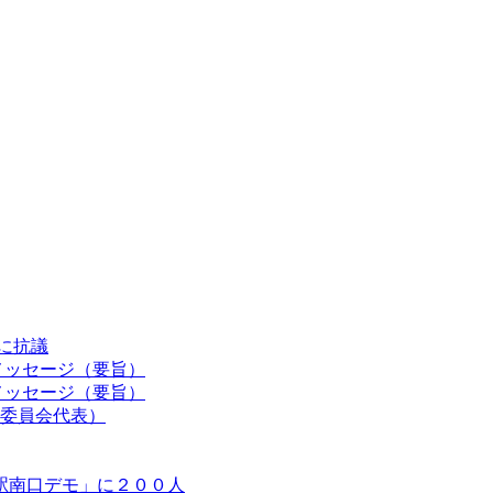
認に抗議
メッセージ（要旨）
メッセージ（要旨）
委員会代表）
駅南口デモ」に２００人