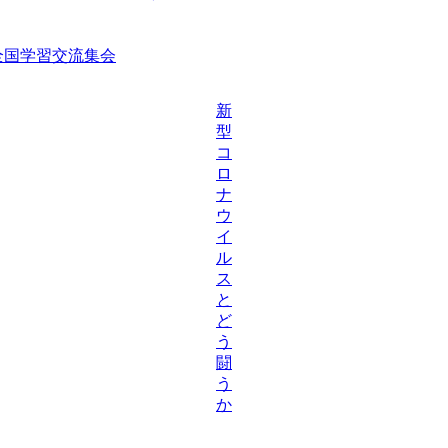
等全国学習交流集会
新
型
コ
ロ
ナ
ウ
イ
ル
ス
と
ど
う
闘
う
か