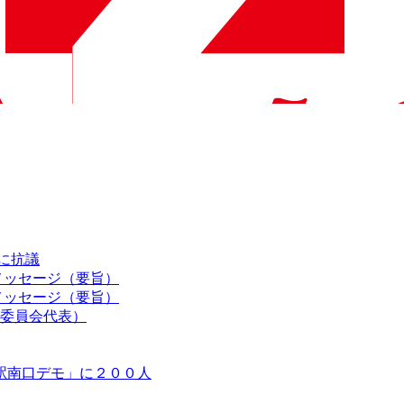
認に抗議
メッセージ（要旨）
メッセージ（要旨）
委員会代表）
駅南口デモ」に２００人