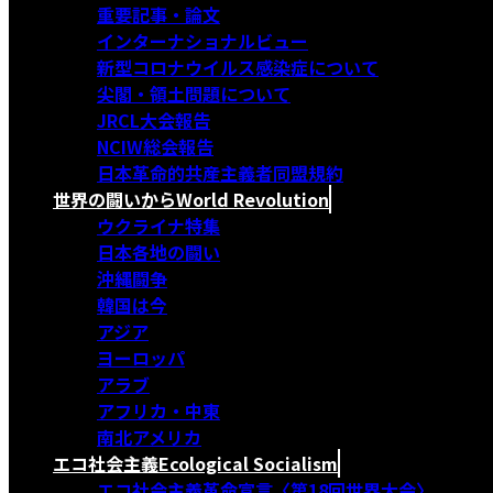
重要記事・論文
インターナショナルビュー
新型コロナウイルス感染症について
尖閣・領土問題について
JRCL大会報告
NCIW総会報告
日本革命的共産主義者同盟規約
世界の闘いから
World Revolution
ウクライナ特集
日本各地の闘い
沖縄闘争
韓国は今
アジア
ヨーロッパ
アラブ
アフリカ・中東
南北アメリカ
エコ社会主義
Ecological Socialism
エコ社会主義革命宣言〈第18回世界大会〉