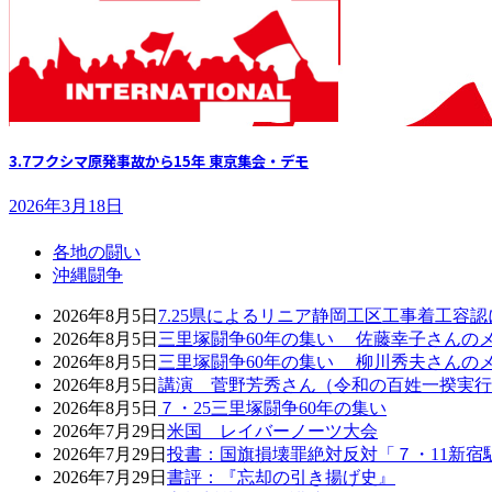
3.7フクシマ原発事故から15年 東京集会・デモ
2026年3月18日
各地の闘い
沖縄闘争
2026年8月5日
7.25県によるリニア静岡工区工事着工容
2026年8月5日
三里塚闘争60年の集い 佐藤幸子さんの
2026年8月5日
三里塚闘争60年の集い 柳川秀夫さんの
2026年8月5日
講演 菅野芳秀さん（令和の百姓一揆実行
2026年8月5日
７・25三里塚闘争60年の集い
2026年7月29日
米国 レイバーノーツ大会
2026年7月29日
投書：国旗損壊罪絶対反対「７・11新宿
2026年7月29日
書評：『忘却の引き揚げ史』