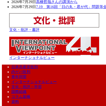
2026年7月29日
高橋哲哉さんの講演から
2026年7月29日
7.19 第16回「日の丸・君が代」問題
文化・批評・書評
インターナショナルビュー
日本共産党批判
内ゲバ批判
青年同盟
インターナショナルビュー
文化・批評・学習
国際組織
コラム架橋
資料