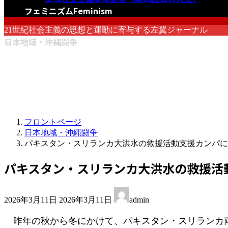
フェミニズム
Feminism
21世紀社会主義の思想と運動に寄与する左翼ジャーナル
日本地域・沖縄闘争
フロントページ
日本地域・沖縄闘争
パキスタン・スリランカ大洪水の救援活動支援カンパに
パキスタン・スリランカ大洪水の救援活
最
2026年3月11日
2026年3月11日
admin
終
更
昨年の秋から冬にかけて、パキスタン・スリランカ両
新