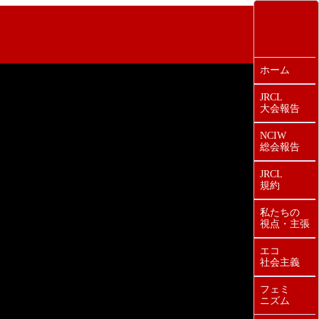
ホーム
JRCL
大会報告
NCIW
総会報告
JRCL
規約
私たちの
視点・主張
エコ
社会主義
フェミ
ニズム