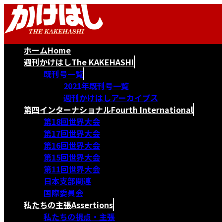
コ
ナ
ン
ビ
テ
ゲ
ン
ー
ホーム
Home
ツ
シ
へ
ョ
週刊かけはし
The KAKEHASHI
ス
ン
既刊号一覧
キ
に
2021年既刊号一覧
ッ
移
週刊かけはしアーカイブス
プ
動
第四インターナショナル
Fourth International
第18回世界大会
第17回世界大会
第16回世界大会
第15回世界大会
第11回世界大会
日本支部関連
国際委員会
私たちの主張
Assertions
私たちの視点・主張