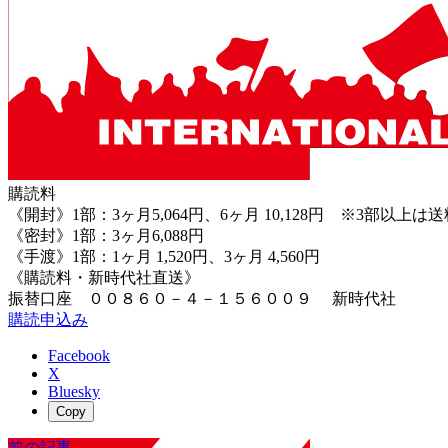
購読料
《開封》1部：3ヶ月5,064円、6ヶ月 10,128円 ※3部以上
《密封》1部：3ヶ月6,088円
《手渡》1部：1ヶ月 1,520円、3ヶ月 4,560円
《購読料・新時代社直送》
振替口座 ００８６０－４－１５６００９ 新時代社
購読申込み
Facebook
X
Bluesky
Copy
前の記事