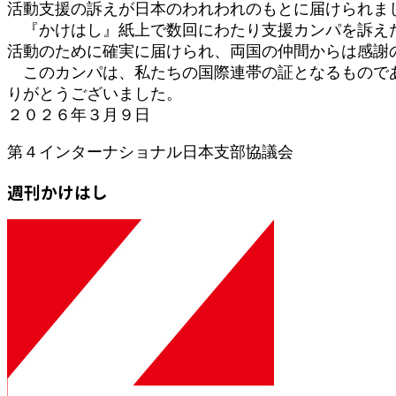
活動支援の訴えが日本のわれわれのもとに届けられま
日
『かけはし』紙上で数回にわたり支援カンパを訴えた
時
:
活動のために確実に届けられ、両国の仲間からは感謝
このカンパは、私たちの国際連帯の証となるものであ
りがとうございました。
２０２６年３月９日
第４インターナショナル日本支部協議会
週刊かけはし