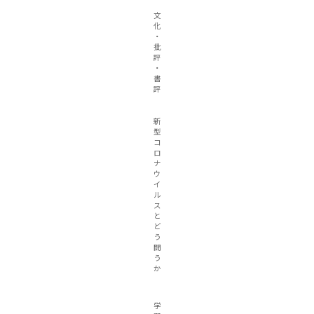
文
化
・
批
評
・
書
評
新
型
コ
ロ
ナ
ウ
イ
ル
ス
と
ど
う
闘
う
か
学