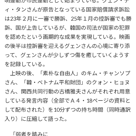
明運動が市民運動として始まっている。グェン・テ
ィ・タンさんが原告となっている国家賠償請求訴訟
は23年２月に一審で勝訴、25年１月の控訴審でも勝
訴、国が上告しているが、韓国の司法が国家の犯罪
を認めたという画期的な成果を実現している。映画
の後半は控訴審を迎えるグェンさんの心境に寄り添
って、グェンさんが少しずつ傷を癒していくようす
を記録している。
上映の後、「素朴な自由人」のキム・チャンソプ
さん、「韓・ベトナム平和財団」のクォン・ヒョヌ
さん、関西共同行動の古橋雅夫さんがそれぞれ用意
している発言内容（全部でＡ４・18ページの資料と
して配布された）を10分ずつの持ち時間（同時通訳
入り）に圧縮して語った。
「弱者を踏みに