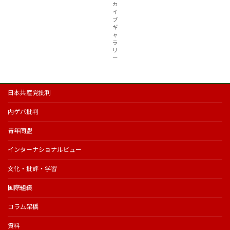
カ
イ
ブ
ギ
ャ
ラ
リ
ー
日本共産党批判
内ゲバ批判
青年同盟
インターナショナルビュー
文化・批評・学習
国際組織
コラム架橋
資料