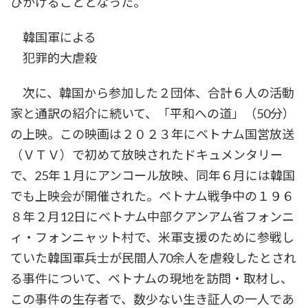
びかけることとなった。
韓国軍による
犯罪的大虐殺
次に、韓国から参加した２団体、合計６人の活動
家と通訳の紹介に続いて、「平和への道」（50分）
の上映。この映画は２０２３年にベトナム国営放送
（ＶＴＶ）で初めて放映されたドキュメンタリー
で、25年１月にアンコール放映、同年６月には韓国
でも上映会が開催された。ベトナム戦争中の１９６
８年２月12日にベトナム中部クアンアム省フォンニ
ィ・フォンニャット村で、米軍支援のために参戦し
ていた韓国軍兵士が民間人70余人を虐殺したとされ
る事件について、ベトナムの現地を訪問・取材し、
この事件の生存者で、数少ない生き証人の一人であ