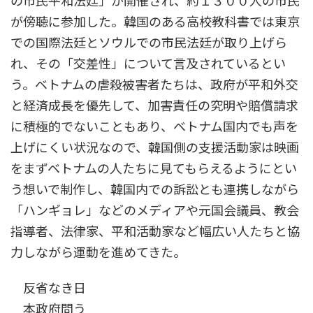
の市民平和法廷」が開催され、約１３００人の市民
が傍聴に参加した。韓国のある高校教科書では東京
での国際法廷とソウルでの市民法廷が取り上げら
れ、その「交差性」について言及されているとい
う。ベトナムの虐殺被害者たちは、政府が平和外交
と経済成長を優先して、加害責任の究明や賠償請求
に積極的でないこともあり、ベトナム国内でも声を
上げにくい状況なので、韓国側の支援活動家は映画
をまずベトナムの人たちに見てもらえるようにとい
う想いで制作し、韓国内での訴訟とも連携しながら
「ハンギョレ」などのメディアや元国会議員、教会
指導者、法律家、平和活動家など幅広い人たちと協
力しながら運動を進めてきた。
反省なき日
本政府問う