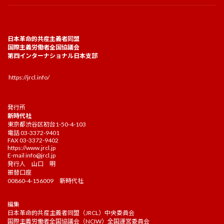
日本革命的共産主義者同盟
国際主義労働者全国協議会
第四インターナショナル日本支部
https://jrcl.info/
発行所
新時代社
東京都渋谷区初台1-50-4-103
電話 03-3372-9401
FAX 03-3372-9402
https://www.jrcl.jp
E-mail
info@jrcl.jp
発行人 山口 明
振替口座
00860-4-156009 新時代社
編集
日本革命的共産主義者同盟（JRCL）中央委員会
国際主義労働者全国協議会（NCIW）全国運営委員会