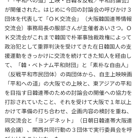
『「平和への道」上映・日韓＆反戦／平和討論会』
が開催された。はじめに今回の討論会の呼びかけ３
団体を代表して「ＯＫ交流会」（大阪韓国連帯情報
交流会）事務局長の服部さんが主催者あいさつ。Ｏ
Ｋ交流会がこれまで韓国で朴軍事独裁政権によって
政治犯として重罪判決を受けてきた在日韓国人の支
援運動をきっかけに交流を続けてきた知人を経由し
て、「韓・ベトナム平和財団」と「素朴な自由人」
（反戦平和市民団体）の両団体から、自主上映映画
「平和への道」の大阪での上映と、東アジアの平和
を目指す日韓連帯のための討論会の開催への協力を
打診されていたこと、それを受けて大阪で１年以上
かけて準備の打ち合わせ、企画内容の検討を重ね、
同交流会と「ヨンデネット」（日朝日韓連帯大阪連
絡会議）、関西共同行動の３団体で実行委員会を呼