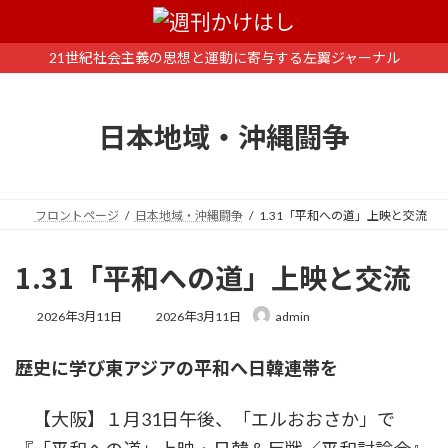
コ
ナ
ン
ビ
テ
ゲ
21世紀社会主義の思想と運動に寄与する左翼ジャーナル
ン
ー
ツ
シ
へ
ョ
日本地域・沖縄闘争
ス
ン
キ
に
ッ
移
プ
動
フロントページ
日本地域・沖縄闘争
1.31「平和への道」上映と交流
1.31「平和への道」上映と交流
最
2026年3月11日
2026年3月11日
admin
終
更
歴史に学び東アジアの平和へ日韓連帯を
新
日
時
【大阪】１月31日午後、「エルおおさか」で
: