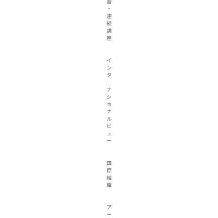
習
・
連
続
講
座
イ
ン
タ
ー
ナ
シ
ョ
ナ
ル
ビ
ュ
ー
国
際
組
織
ア
ー