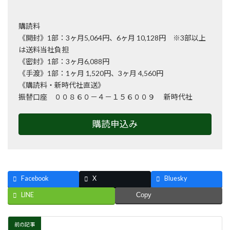
購読料
《開封》1部：3ヶ月5,064円、6ヶ月 10,128円 ※3部以上
は送料当社負担
《密封》1部：3ヶ月6,088円
《手渡》1部：1ヶ月 1,520円、3ヶ月 4,560円
《購読料・新時代社直送》
振替口座 ００８６０－４－１５６００９ 新時代社
購読申込み
Facebook
X
Bluesky
LINE
Copy
前の記事