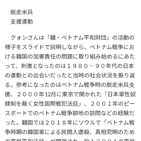
脱走米兵
支援運動
クォンさんは「韓・ベトナム平和財団」の活動の
様子をスライドで説明しながら、ベトナム戦争にお
ける韓国の加害責任の問題に取り組み始めるにあた
って、刺激となったのは１９８０―９０年代の日本
の運動との出会いだったと当時の社会状況を振り返
る。参考になったのはベトナム戦争時の脱走米兵支
援、２０００年12月に東京で開かれた「日本軍性奴
隷制を裁く女性国際戦犯法廷」、２００１年のピー
スボートでのベトナム戦争跡地の訪問などの経験だ
った。韓国では２０１８年にソウルで「ベトナム戦
争時期の韓国軍による民間人虐殺、真相究明のため