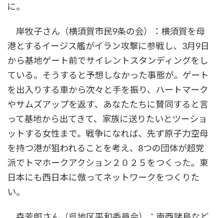
に。
岸牧子さん（横須賀市民9条の会）：横須賀を母
港とするイージス艦がイラン攻撃に参戦し、3月9日
から基地ゲート前でサイレントスタンディングをし
ている。そうすると予想しなかった事態が。ゲート
を出入りする車から次々と手を振り、ハートマーク
やサムズアップを返す、あなたたちに賛同すると言
って基地から出てきて、家族に送りたいとツーショ
ットする女性まで。戦争になれば、先ず原子力空母
を持つ港が狙われることを考え、8つの団体が超党
派でトマホークアクション２０２５をつくった。東
日本にも西日本に倣ってネットワークをつくりた
い。
森芳郎さん（呉地区平和委員会）：南西諸島など