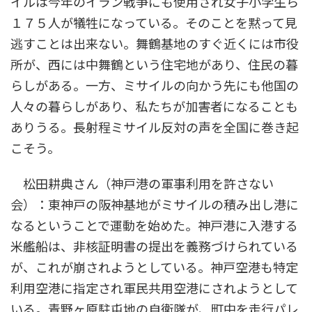
イルは今年のイラン戦争にも使用され女子小学生ら
１７５人が犠牲になっている。そのことを黙って見
逃すことは出来ない。舞鶴基地のすぐ近くには市役
所が、西には中舞鶴という住宅地があり、住民の暮
らしがある。一方、ミサイルの向かう先にも他国の
人々の暮らしがあり、私たちが加害者になることも
ありうる。長射程ミサイル反対の声を全国に巻き起
こそう。
松田耕典さん（神戸港の軍事利用を許さない
会）：東神戸の阪神基地がミサイルの積み出し港に
なるということで運動を始めた。神戸港に入港する
米艦船は、非核証明書の提出を義務づけられている
が、これが崩されようとしている。神戸空港も特定
利用空港に指定され軍民共用空港にされようとして
いる。青野ヶ原駐屯地の自衛隊が、町中を走行パレ