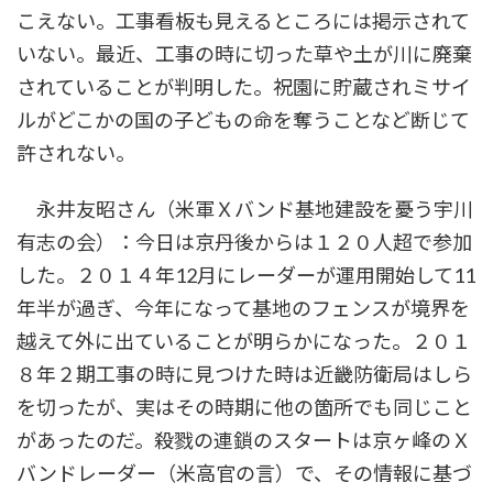
こえない。工事看板も見えるところには掲示されて
いない。最近、工事の時に切った草や土が川に廃棄
されていることが判明した。祝園に貯蔵されミサイ
ルがどこかの国の子どもの命を奪うことなど断じて
許されない。
永井友昭さん（米軍Ｘバンド基地建設を憂う宇川
有志の会）：今日は京丹後からは１２０人超で参加
した。２０１４年12月にレーダーが運用開始して11
年半が過ぎ、今年になって基地のフェンスが境界を
越えて外に出ていることが明らかになった。２０１
８年２期工事の時に見つけた時は近畿防衛局はしら
を切ったが、実はその時期に他の箇所でも同じこと
があったのだ。殺戮の連鎖のスタートは京ヶ峰のＸ
バンドレーダー（米高官の言）で、その情報に基づ