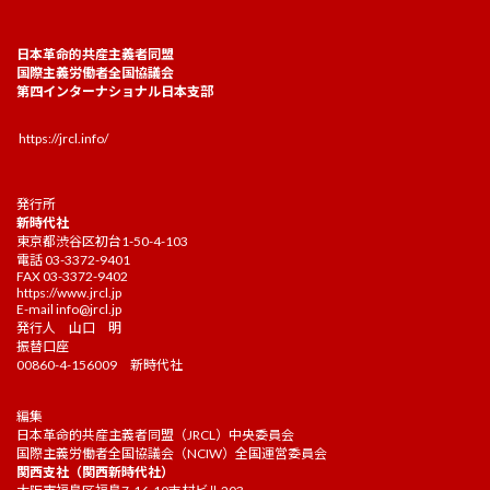
日本革命的共産主義者同盟
国際主義労働者全国協議会
第四インターナショナル日本支部
https://jrcl.info/
発行所
新時代社
東京都渋谷区初台1-50-4-103
電話 03-3372-9401
FAX 03-3372-9402
https://www.jrcl.jp
E-mail
info@jrcl.jp
発行人 山口 明
振替口座
00860-4-156009 新時代社
編集
日本革命的共産主義者同盟（JRCL）中央委員会
国際主義労働者全国協議会（NCIW）全国運営委員会
関西支社（関西新時代社）