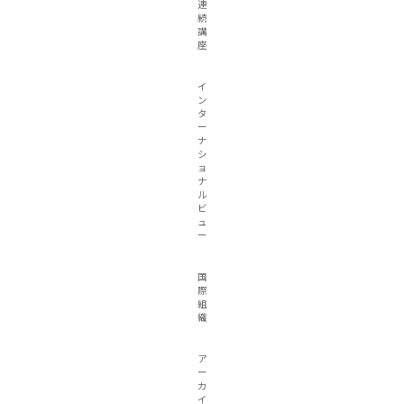
連
続
講
座
イ
ン
タ
ー
ナ
シ
ョ
ナ
ル
ビ
ュ
ー
国
際
組
織
ア
ー
カ
イ