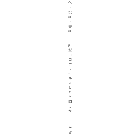
化
・
批
評
・
書
評
新
型
コ
ロ
ナ
ウ
イ
ル
ス
と
ど
う
闘
う
か
学
習
・