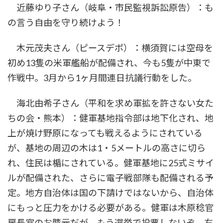
近藤ゆり子さん（岐阜・市民監視訴訟原告）：も
の言う自由を守り続けよう！
木元茂夫さん（ピースデポ）：横須賀には空母を
初め13隻の米軍艦船が配備され、今も5隻が中東で
作戦中。3月から1ヶ月間連日抗議行動をした。
海北由希子さん（平和を求め軍拡を許さない女た
ちの会・熊本）：健軍基地指令部は地下化され、地
上が焼け野原になっても戦えるようにされている
が、基地の周辺の木は1・5メートルの高さに切ら
れ、住民は楯にされている。健軍基地に25式ミサイ
ルが配備された、さらに電子戦部隊も配備される予
定。地方自治体は国の下請けではないから、自治体
にもっと圧力をかける必要がある。健軍は木原稔官
房長官のお膝元だが、もう選挙で投票しないぞ。右