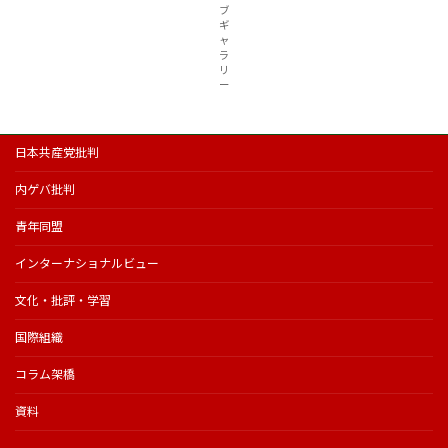
ブ
ギ
ャ
ラ
リ
ー
日本共産党批判
内ゲバ批判
青年同盟
インターナショナルビュー
文化・批評・学習
国際組織
コラム架橋
資料