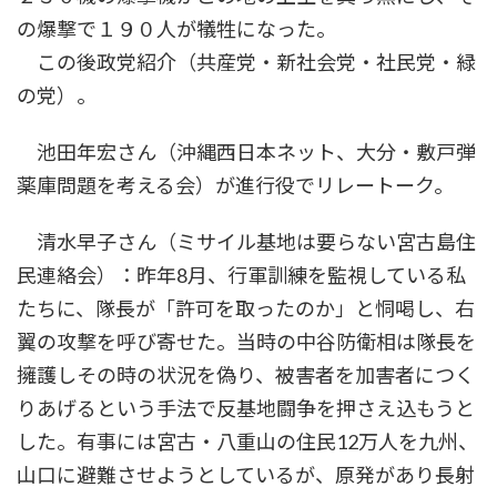
の爆撃で１９０人が犠牲になった。
この後政党紹介（共産党・新社会党・社民党・緑
の党）。
池田年宏さん（沖縄西日本ネット、大分・敷戸弾
薬庫問題を考える会）が進行役でリレートーク。
清水早子さん（ミサイル基地は要らない宮古島住
民連絡会）：昨年8月、行軍訓練を監視している私
たちに、隊長が「許可を取ったのか」と恫喝し、右
翼の攻撃を呼び寄せた。当時の中谷防衛相は隊長を
擁護しその時の状況を偽り、被害者を加害者につく
りあげるという手法で反基地闘争を押さえ込もうと
した。有事には宮古・八重山の住民12万人を九州、
山口に避難させようとしているが、原発があり長射