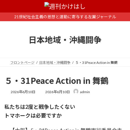
コ
ナ
ン
ビ
テ
ゲ
21世紀社会主義の思想と運動に寄与する左翼ジャーナル
ン
ー
ツ
シ
へ
ョ
日本地域・沖縄闘争
ス
ン
キ
に
ッ
移
プ
動
フロントページ
日本地域・沖縄闘争
５・31Peace Action in 舞鶴
５・31Peace Action in 舞鶴
最
2026年6月10日
2026年6月10日
admin
終
更
私たちは2度と戦争したくない
新
日
トマホークは必要ですか
時
: