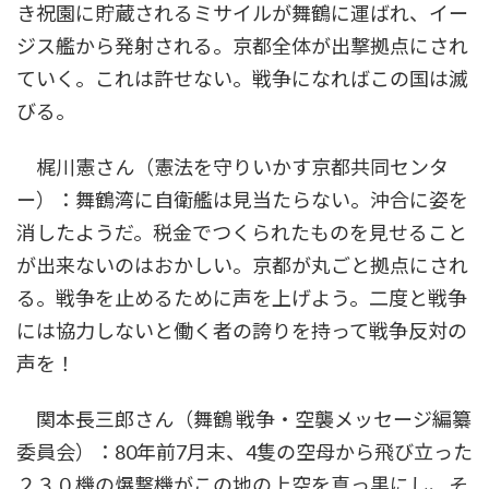
き祝園に貯蔵されるミサイルが舞鶴に運ばれ、イー
ジス艦から発射される。京都全体が出撃拠点にされ
ていく。これは許せない。戦争になればこの国は滅
びる。
梶川憲さん（憲法を守りいかす京都共同センタ
ー）：舞鶴湾に自衛艦は見当たらない。沖合に姿を
消したようだ。税金でつくられたものを見せること
が出来ないのはおかしい。京都が丸ごと拠点にされ
る。戦争を止めるために声を上げよう。二度と戦争
には協力しないと働く者の誇りを持って戦争反対の
声を！
関本長三郎さん（舞鶴 戦争・空襲メッセージ編纂
委員会）：80年前7月末、4隻の空母から飛び立った
２３０機の爆撃機がこの地の上空を真っ黒にし、そ