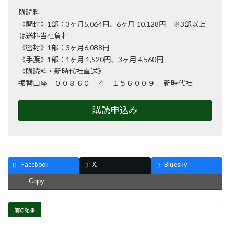
購読料
《開封》1部：3ヶ月5,064円、6ヶ月 10,128円 ※3部以上
は送料当社負担
《密封》1部：3ヶ月6,088円
《手渡》1部：1ヶ月 1,520円、3ヶ月 4,560円
《購読料・新時代社直送》
振替口座 ００８６０－４－１５６００９ 新時代社
購読申込み
Facebook
X
Bluesky
Copy
前の記事