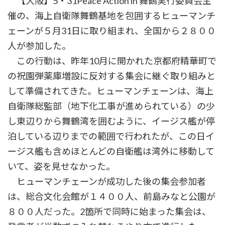
【大阪】5・31Peace Action in 舞鶴実行委員会主
催の、海上自衛隊舞鶴基地を包囲するヒューマンチ
ェーンが５月31日に取り組まれ、全国から２８００
人が参加した。
この行動は、昨年10月に開かれた京都府精華町で
の祝園弾薬庫増設に反対する集会に継ぐ取り組みと
して準備されてきた。ヒューマンチェーンは、海上
自衛隊総監部（地下化工事が進められている）の少
し東辺りから舞鶴湾を囲むように、イージス艦が停
泊している辺りまでの範囲で行われたが、この日イ
ージス艦も含めほとんどの自衛艦は湾外に移動して
いて、姿を見せなかった。
ヒューマンチェーンが成功した後の集会参加者
は、総合文化会館が１４００人、前島みなと公園が
８００人だった。2箇所で同時に始まった集会は、