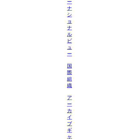
ー
ナ
シ
ョ
ナ
ル
ビ
ュ
ー
国
際
組
織
ア
ー
カ
イ
ブ
ギ
ャ