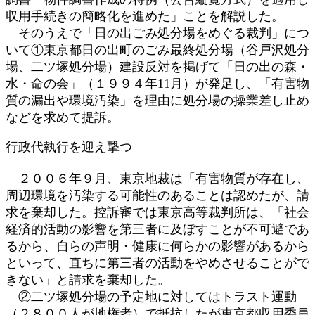
収用手続きの簡略化を進めた」ことを解説した。
そのうえで「日の出ごみ処分場をめぐる裁判」につ
いて①東京都日の出町のごみ最終処分場（谷戸沢処分
場、二ツ塚処分場）建設反対を掲げて「日の出の森・
水・命の会」（１９９４年11月）が発足し、「有害物
質の漏出や環境汚染」を理由に処分場の操業差し止め
などを求めて提訴。
行政代執行を迎え撃つ
２００６年９月、東京地裁は「有害物質が存在し、
周辺環境を汚染する可能性のあることは認めたが、請
求を棄却した。控訴審では東京高等裁判所は、「社会
経済的活動の影響を第三者に及ぼすことが不可避であ
るから、自らの声明・健康に何らかの影響があるから
といって、直ちに第三者の活動をやめさせることがで
きない」と請求を棄却した。
②二ツ塚処分場の予定地に対してはトラスト運動
（２８００人が地権者）で抵抗したが東京都収用委員