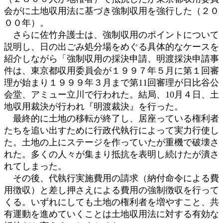
会がに土地収用法に基づき強制収用を強行した（２０
００年）。
さらに佐竹弁護士は、強制収用のポイントについて
説明し、日の出ごみ処分場をめぐる具体的なケースを
紹介しながら「強制収用の採決申請、明渡採決申請事
件は、東京都収用委員会が１９９７年５月に第１回審
理が始まり１９９９年３月まで第11回審理が日比谷公
会堂、アミュー立川で行われた。結局、10月４日、土
地収用裁決が行われ『明渡裁決』を行った。
最終的に土地の移転が終了し、居座っている権利者
たちを追い出すために行政代執行によって実力行使し
た。土地の上にステージを作っていたが重機で破壊さ
れた。多くの人々が集まり抵抗を表明し続けたが潰さ
れてしまった。
その後、代執行実施費用の請求（納付命令による費
用徴収）と差し押さえによる費用の強制徴収を行って
くる。いずれにしても土地の権利者を増やすこと、共
有運動を進めていくことは土地収用法に対する有効な