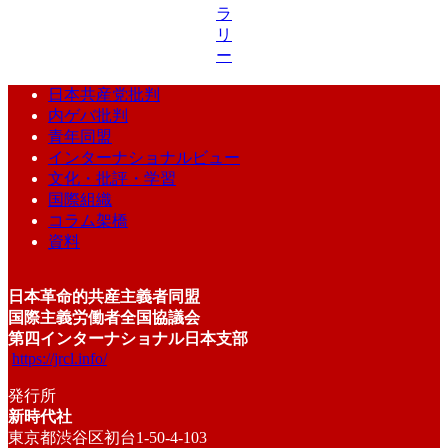
ラ
リ
ー
日本共産党批判
内ゲバ批判
青年同盟
インターナショナルビュー
文化・批評・学習
国際組織
コラム架橋
資料
日本革命的共産主義者同盟
国際主義労働者全国協議会
第四インターナショナル日本支部
https://jrcl.info/
発行所
新時代社
東京都渋谷区初台1-50-4-103