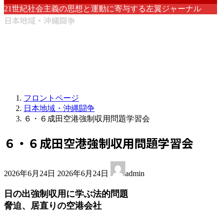
21世紀社会主義の思想と運動に寄与する左翼ジャーナル
日本地域・沖縄闘争
フロントページ
日本地域・沖縄闘争
６・６成田空港強制収用問題学習会
６・６成田空港強制収用問題学習会
最
2026年6月24日
2026年6月24日
admin
終
更
日の出強制収用に学ぶ法的問題
新
脅迫、居直りの空港会社
日
時