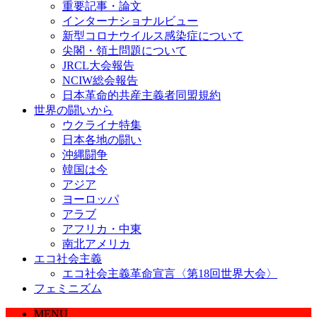
重要記事・論文
インターナショナルビュー
新型コロナウイルス感染症について
尖閣・領土問題について
JRCL大会報告
NCIW総会報告
日本革命的共産主義者同盟規約
世界の闘いから
ウクライナ特集
日本各地の闘い
沖縄闘争
韓国は今
アジア
ヨーロッパ
アラブ
アフリカ・中東
南北アメリカ
エコ社会主義
エコ社会主義革命宣言〈第18回世界大会〉
フェミニズム
MENU