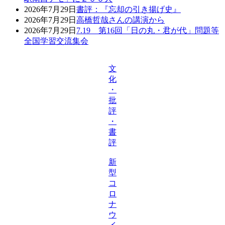
2026年7月29日
書評：『忘却の引き揚げ史』
2026年7月29日
高橋哲哉さんの講演から
2026年7月29日
7.19 第16回「日の丸・君が代」問題等
全国学習交流集会
文
化
・
批
評
・
書
評
新
型
コ
ロ
ナ
ウ