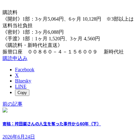
購読料
《開封》1部：3ヶ月5,064円、6ヶ月 10,128円 ※3部以上は
送料当社負担
《密封》1部：3ヶ月6,088円
《手渡》1部：1ヶ月 1,520円、3ヶ月 4,560円
《購読料・新時代社直送》
振替口座 ００８６０－４－１５６００９ 新時代社
購読申込み
Facebook
X
Bluesky
LINE
Copy
前の記事
寄稿：袴田巌さんの人生を奪った事件から60年（下）
2026年6月24日