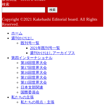
検索
検索
Copyright ©2021 Kakehashi Editorial board. All Rights
Reserved.
ホーム
週刊かけはし
既刊号一覧
2021年既刊号一覧
週刊かけはしアーカイブス
第四インターナショナル
第18回世界大会
第17回世界大会
第16回世界大会
第15回世界大会
第11回世界大会
日本支部関連
国際委員会
私たちの主張
私たちの視点・主張