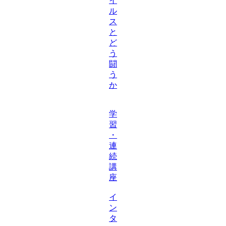
イ
ル
ス
と
ど
う
闘
う
か
学
習
・
連
続
講
座
イ
ン
タ