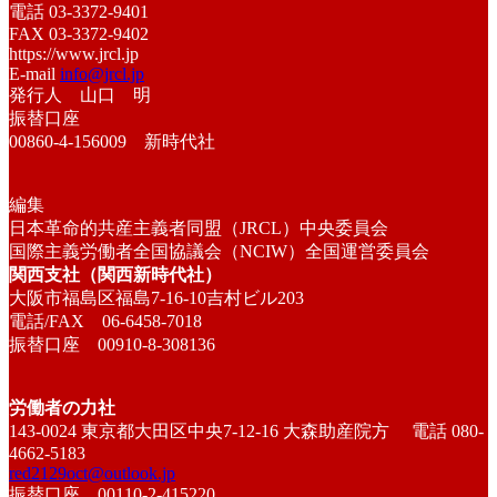
電話 03-3372-9401
FAX 03-3372-9402
https://www.jrcl.jp
E-mail
info@jrcl.jp
発行人 山口 明
振替口座
00860-4-156009 新時代社
編集
日本革命的共産主義者同盟（JRCL）中央委員会
国際主義労働者全国協議会（NCIW）全国運営委員会
関西支社（関西新時代社）
大阪市福島区福島7-16-10吉村ビル203
電話/FAX 06-6458-7018
振替口座 00910-8-308136
労働者の力社
143-0024 東京都大田区中央7-12-16 大森助産院方 電話 080-
4662-5183
red2129oct@outlook.jp
振替口座 00110-2-415220