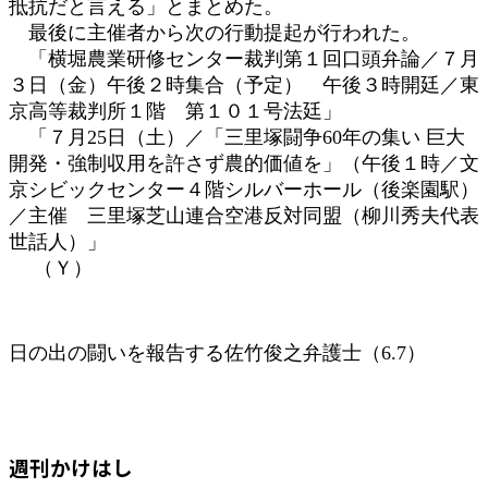
抵抗だと言える」とまとめた。
最後に主催者から次の行動提起が行われた。
「横堀農業研修センター裁判第１回口頭弁論／７月
３日（金）午後２時集合（予定） 午後３時開廷／東
京高等裁判所１階 第１０１号法廷」
「７月25日（土）／「三里塚闘争60年の集い 巨大
開発・強制収用を許さず農的価値を」（午後１時／文
京シビックセンター４階シルバーホール（後楽園駅）
／主催 三里塚芝山連合空港反対同盟（柳川秀夫代表
世話人）」
（Ｙ）
日の出の闘いを報告する佐竹俊之弁護士（6.7）
週刊かけはし