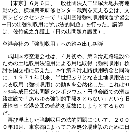
【東京】６月６日、一般社団法人三里塚大地共有運
:
動の会、横堀農業研修センター裁判を支える会は、文
京シビックセンターで「成田空港強制収用問題学習会
─日の出強制収用に学ぶ法的問題」を行った。講師
は、佐竹俊之弁護士（日の出問題弁護団）。
空港会社の「強制収用」への踏み出し糾弾
成田国際空港会社は、４月初め、第３滑走路建設の
ための土地収用法適用による用地取得（強制収用）検
討を国交相に伝えた。29年第３滑走路供用断念と同時
に、１９７１年以来、半世紀ぶりとなる土地収用法に
よる収用（強制収用）の動きを公然化した。これは91
～94年成田空港問題シンポジウム・円卓会議での滑走
路建設で「あらゆる強制的手段をとらない」という旧
運輸省・空港公団の確約を反故にしようとするもの
だ。
再び浮上した強制収用の法的問題について、２００
０年10月、東京都によってごみ処分場建設のために日