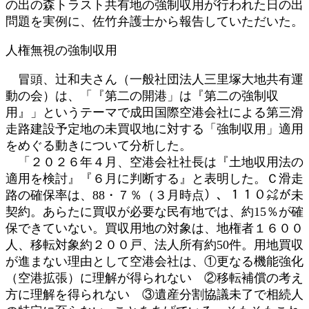
の出の森トラスト共有地の強制収用が行われた日の出
問題を実例に、佐竹弁護士から報告していただいた。
人権無視の強制収用
冒頭、辻和夫さん（一般社団法人三里塚大地共有運
動の会）は、「『第二の開港」は『第二の強制収
用』」というテーマで成田国際空港会社による第三滑
走路建設予定地の未買収地に対する「強制収用」適用
をめぐる動きについて分析した。
「２０２６年４月、空港会社社長は『土地収用法の
適用を検討』『６月に判断する』と表明した。Ｃ滑走
路の確保率は、88・７％（３月時点）、１１０㌶が未
契約。あらたに買収が必要な民有地では、約15％が確
保できていない。買収用地の対象は、地権者１６００
人、移転対象約２００戸、法人所有約50件。用地買収
が進まない理由として空港会社は、①更なる機能強化
（空港拡張）に理解が得られない ②移転補償の考え
方に理解を得られない ③遺産分割協議未了で相続人