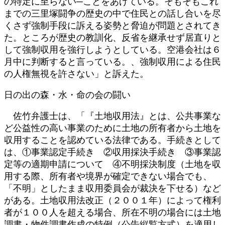
の特定に至らない─ことをあげている。そもそもこれ
までの三里塚闘争の歴史の中で住民との話し合いを尽
くさず強制手段に訴える姿勢と脅迫が問題とされてき
た。ところが歴史の教訓化、反省を継承せず居直りと
して強制収用を強行しようとしている。空港会社は６
月中に判断すると言っている。、強制収用による住民
の人権無視を許さない」と訴えた。
日の出の森・水・命の会の闘い
佐竹弁護士は、「『土地収用法』とは、公共事業な
ど公益性の高い事業のために土地の所有者から土地を
収用することを認めている法律である。手続きとして
は、①事業認定手続き ②収用採決手続き ③事業認
定等の適期申請について ④不明採決制度（土地を収
用する際、所有者や境界が確定できない場合でも、
「不明」としたまま収用委員会が裁決を下せる）など
がある。土地収用法改正（２００１年）によって権利
者が１００人を超える場合、所在不明の場合には土地
調書・物件調書作成の特例（公告縦覧方式）を適用し