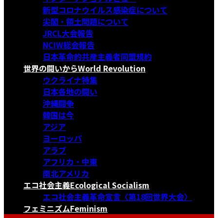
新型コロナウイルス感染症について
尖閣・領土問題について
JRCL大会報告
NCIW総会報告
日本革命的共産主義者同盟規約
世界の闘いから
World Revolution
ウクライナ特集
日本各地の闘い
沖縄闘争
韓国は今
アジア
ヨーロッパ
アラブ
アフリカ・中東
南北アメリカ
エコ社会主義
Ecological Socialism
エコ社会主義革命宣言〈第18回世界大会〉
フェミニズム
Feminism