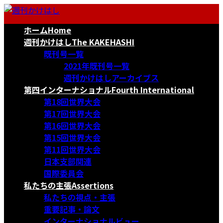
コ
ナ
ン
ビ
ホーム
Home
テ
ゲ
ン
ー
週刊かけはし
The KAKEHASHI
ツ
シ
既刊号一覧
へ
ョ
2021年既刊号一覧
ス
ン
週刊かけはしアーカイブス
キ
に
第四インターナショナル
Fourth International
ッ
移
第18回世界大会
プ
動
第17回世界大会
第16回世界大会
第15回世界大会
第11回世界大会
日本支部関連
国際委員会
私たちの主張
Assertions
私たちの視点・主張
重要記事・論文
インターナショナルビュー