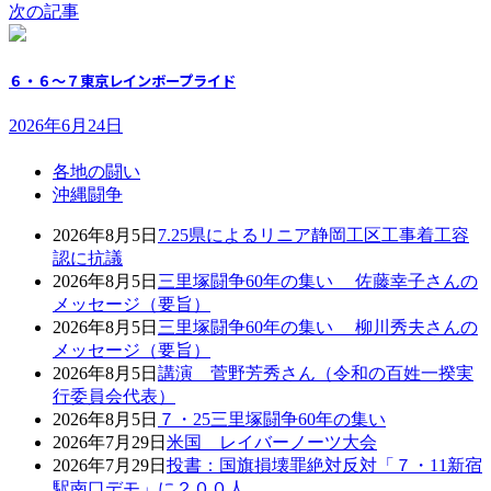
次の記事
６・６～７東京レインボープライド
2026年6月24日
各地の闘い
沖縄闘争
2026年8月5日
7.25県によるリニア静岡工区工事着工容
認に抗議
2026年8月5日
三里塚闘争60年の集い 佐藤幸子さんの
メッセージ（要旨）
2026年8月5日
三里塚闘争60年の集い 柳川秀夫さんの
メッセージ（要旨）
2026年8月5日
講演 菅野芳秀さん（令和の百姓一揆実
行委員会代表）
2026年8月5日
７・25三里塚闘争60年の集い
2026年7月29日
米国 レイバーノーツ大会
2026年7月29日
投書：国旗損壊罪絶対反対「７・11新宿
駅南口デモ」に２００人