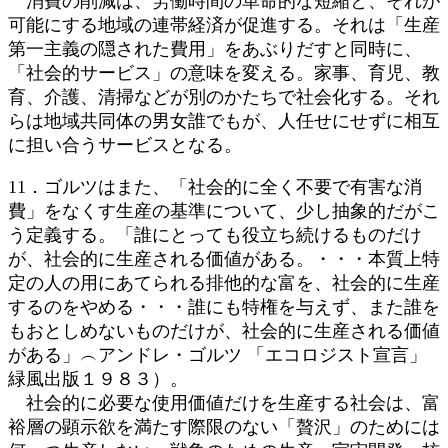
消費の削減は、労働時間の革命的な短縮と、それが
可能にする地域の連帯経済が促進する。それは「生産
第一主義の隠された費用」をあぶりだすと同時に、
「社会的サービス」の意味を変える。家事、育児、教
育、介護、清掃などが別のかたちで社会化する。それ
らは地域共同体の男女誰でもが、人任せにせずに相互
に担い合うサービスとなる。
11．ゴルツはまた、「社会的に全く不要で有害な消
費」をなくす生産の基準について、少し抽象的だがこ
う定義する。「誰にとっても役立ち続けるものだけ
が、社会的に生産される価値がある。・・・本質上特
定の人の用にあてられる排他的な富を、社会的に生産
するのをやめる・・・誰にも特権を与えず、また誰を
もおとしめないものだけが、社会的に生産される価値
がある」︵アンドレ・ゴルツ 「エコロジスト宣言」
緑風出版１９８３）。
社会的に必要な使用価値だけを生産する社会は、富
裕層の顕示欲を満たす際限のない「贅沢」のためには