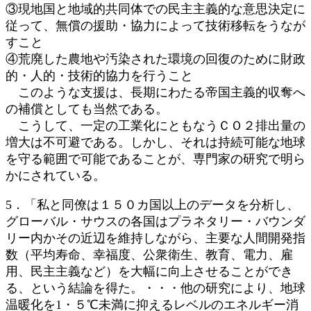
③現地国と地域的共同体での民主主義的な意思決定に
従って、無償の援助・協力によって技術移転をうなが
すこと
④荒廃した農地や汚染された環境の回復のために財政
的・人的・技術的協力を行うこと
このような支援は、長期にわたる帝国主義的収奪へ
の補償としても当然である。
こうして、一定の工業化にともなうＣＯ２排出量の
増大は不可避である。しかし、それは持続可能な地球
を守る範囲で可能であることが、専門家の研究で明ら
かにされている。
5．「私と同僚は１５０カ国以上のデータを分析し、
グローバル・サウスの各国はプラネタリー・バウンダ
リー内かその近辺を維持しながら、主要な人間開発指
数（平均寿命、幸福度、公衆衛生、教育、電力、雇
用、民主主義など）を大幅に向上させることができ
る、という結論を得た。・・・他の研究により、地球
温暖化を1・５℃未満に抑えるレベルのエネルギー消