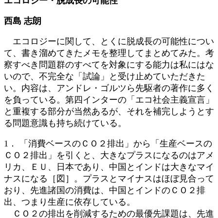
エコロジー・脱成長の可能性
新
日
西島 志朗
時
:
エコロジーに関して、とくに脱成長の可能性につい
て、書き溜めてきたメモを整理してまとめてみた。考
察すべき問題群のすべてを対象にする能力は私にはな
いので、不完全な「試論」と受け止めていただきた
い。内容は、アンドレ・ゴルツら先駆者の著作に多く
を負っている。第四インターの「エコ社会主義宣言」
と重複する部分が当然あるが、それを補完しようとす
る問題意識も持ち続けている。
1． 「消費ベースのＣＯ２排出」から「生産ベースの
ＣＯ２排出」を引くと、大きなプラスになるのはアメ
リカ、ＥＵ、日本であり、中国とインドは大きなマイ
ナスになる［図］。プラスとマイナスはほぼ見合って
おり、先進諸国の消費は、中国とインドのＣＯ２排
出、つまり生産に依存している。
ＣＯ２の排出を削減するための最優先課題は、先進