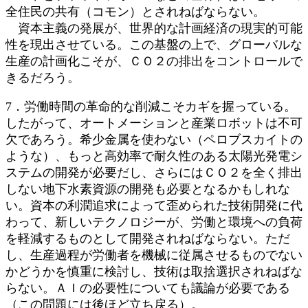
全住民の共有（コモン）とされねばならない。
資本主義の発展が、世界的な計画経済の現実的可能
性を現出させている。この基盤の上で、グローバルな
生産の計画化こそが、ＣＯ２の排出をコントロールで
きるだろう。
7．労働時間の革命的な削減こそカギを握っている。
したがって、オートメーションと産業ロボットは不可
欠であろう。希少金属を使わない（ペロブスカイトの
ような）、もっと高効率で耐久性のある太陽光発電シ
ステムの開発が必要だし、さらにはＣＯ２を全く排出
しない地下水素資源の開発も必要となるかもしれな
い。資本の利潤追求によって歪められた技術開発に代
わって、新しいテクノロジーが、労働と環境への負荷
を軽減するものとして開発されねばならない。ただ
し、生産過程が労働者を機械に従属させるものでない
かどうかを慎重に検討し、技術は取捨選択されねばな
らない。ＡＩの必要性についても議論が必要である
（この問題には後ほど立ち戻る）。