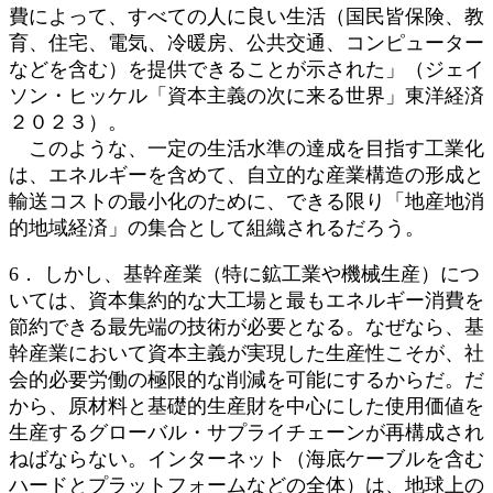
費によって、すべての人に良い生活（国民皆保険、教
育、住宅、電気、冷暖房、公共交通、コンピューター
などを含む）を提供できることが示された」（ジェイ
ソン・ヒッケル「資本主義の次に来る世界」東洋経済
２０２３）。
このような、一定の生活水準の達成を目指す工業化
は、エネルギーを含めて、自立的な産業構造の形成と
輸送コストの最小化のために、できる限り「地産地消
的地域経済」の集合として組織されるだろう。
6． しかし、基幹産業（特に鉱工業や機械生産）につ
いては、資本集約的な大工場と最もエネルギー消費を
節約できる最先端の技術が必要となる。なぜなら、基
幹産業において資本主義が実現した生産性こそが、社
会的必要労働の極限的な削減を可能にするからだ。だ
から、原材料と基礎的生産財を中心にした使用価値を
生産するグローバル・サプライチェーンが再構成され
ねばならない。インターネット（海底ケーブルを含む
ハードとプラットフォームなどの全体）は、地球上の