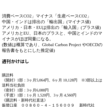
消費ベースCO2」マイナス「生産ベースCO2」
中国・インドは排出の「輸出国」(マイナス値)
アメリカ・日本・EUは排出の「輸入国」(プラス値)
アメリカとEU、日本のプラスと、中国とインドのマ
イナスがほぼ同量になる。
(数値は概算であり、Global Carbon Project やOECDの
報告書をもとにした推定値)
週刊かけはし
購読料
《開封》1部：3ヶ月5,064円、6ヶ月 10,128円 ※3部以上は
送料当社負担
《密封》1部：3ヶ月6,088円
《手渡》1部：1ヶ月 1,520円、3ヶ月 4,560円
《購読料・新時代社直送》
振替口座 ００８６０－４－１５６００９ 新時代社