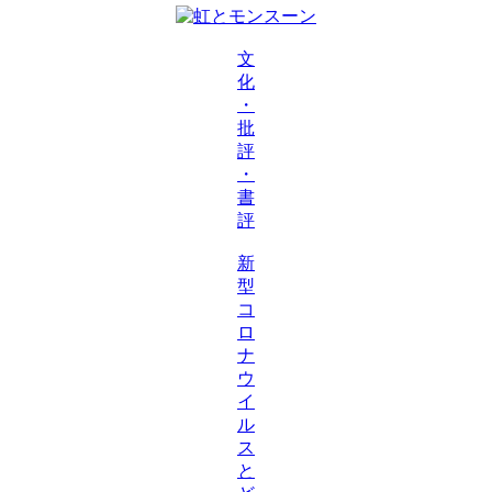
文
化
・
批
評
・
書
評
新
型
コ
ロ
ナ
ウ
イ
ル
ス
と