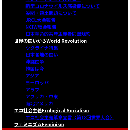
新型コロナウイルス感染症について
尖閣・領土問題について
JRCL大会報告
NCIW総会報告
日本革命的共産主義者同盟規約
世界の闘いから
World Revolution
ウクライナ特集
日本各地の闘い
沖縄闘争
韓国は今
アジア
ヨーロッパ
アラブ
アフリカ・中東
南北アメリカ
エコ社会主義
Ecological Socialism
エコ社会主義革命宣言〈第18回世界大会〉
フェミニズム
Feminism