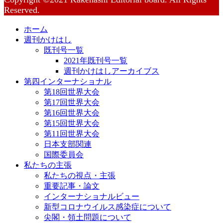
Reserved.
ホーム
週刊かけはし
既刊号一覧
2021年既刊号一覧
週刊かけはしアーカイブス
第四インターナショナル
第18回世界大会
第17回世界大会
第16回世界大会
第15回世界大会
第11回世界大会
日本支部関連
国際委員会
私たちの主張
私たちの視点・主張
重要記事・論文
インターナショナルビュー
新型コロナウイルス感染症について
尖閣・領土問題について