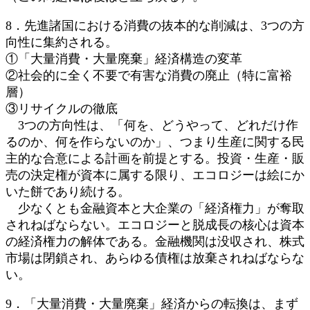
8．先進諸国における消費の抜本的な削減は、3つの方
向性に集約される。
①「大量消費・大量廃棄」経済構造の変革
②社会的に全く不要で有害な消費の廃止（特に富裕
層）
③リサイクルの徹底
3つの方向性は、「何を、どうやって、どれだけ作
るのか、何を作らないのか」、つまり生産に関する民
主的な合意による計画を前提とする。投資・生産・販
売の決定権が資本に属する限り、エコロジーは絵にか
いた餅であり続ける。
少なくとも金融資本と大企業の「経済権力」が奪取
されねばならない。エコロジーと脱成長の核心は資本
の経済権力の解体である。金融機関は没収され、株式
市場は閉鎖され、あらゆる債権は放棄されねばならな
い。
9．「大量消費・大量廃棄」経済からの転換は、まず