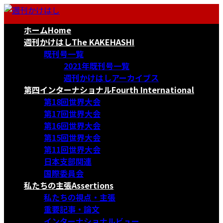
コ
ナ
ン
ビ
ホーム
Home
テ
ゲ
ン
ー
週刊かけはし
The KAKEHASHI
ツ
シ
既刊号一覧
へ
ョ
2021年既刊号一覧
ス
ン
週刊かけはしアーカイブス
キ
に
第四インターナショナル
Fourth International
ッ
移
第18回世界大会
プ
動
第17回世界大会
第16回世界大会
第15回世界大会
第11回世界大会
日本支部関連
国際委員会
私たちの主張
Assertions
私たちの視点・主張
重要記事・論文
インターナショナルビュー