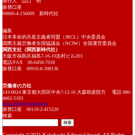
発行人 山口 明
振替口座
00860-4-156009 新時代社
編集
日本革命的共産主義者同盟（JRCL）中央委員会
国際主義労働者全国協議会（NCIW）全国運営委員会
関西支社（関西新時代社）
大阪市福島区福島7-16-10吉村ビル203
電話/FAX 06-6458-7018
振替口座 00910-8-308136
労働者の力社
143-0024 東京都大田区中央7-12-16 大森助産院方 電話 080-
4662-5183
red2129oct@outlook.jp
振替口座 00110-2-415220
検索
検索
Copyright ©2021 Kakehashi Editorial board. All Rights