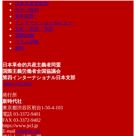
日本共産党批判
内ゲバ批判
青年同盟
インターナショナルビュー
文化・批評・学習
国際組織
コラム架橋
資料
日本革命的共産主義者同盟
国際主義労働者全国協議会
第四インターナショナル日本支部
https://jrcl.info/
発行所
新時代社
東京都渋谷区初台1-50-4-103
電話 03-3372-9401
FAX 03-3372-9402
https://www.jrcl.jp
E-mail
info@jrcl.jp