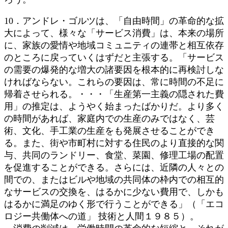
10．アンドレ・ゴルツは、「自由時間」の革命的な拡
大によって、様々な「サービス消費」は、本来の場所
に、家族の愛情や地域コミュニティの連帯と相互依存
のところに戻っていくはずだと主張する。「サービス
の需要の爆発的な増大の諸要因を根本的に再検討しな
ければならない。これらの要因は、常に時間の不足に
帰着させられる。・・・「生産第一主義の隠された費
用」の推定は、ようやく始まったばかりだ。より多く
の時間があれば、家庭内での生産のみではなく、芸
術、文化、手工業の生産をも発展させることができ
る。また、街や市町村に対する住民のより直接的な関
与、共同のランドリー、食堂、菜園、修理工場の配置
を促進することができる。さらには、近隣の人々との
間での、またはビルや地域の共同体の枠内での相互的
なサービスの交換を、はるかに少ない費用で、しかも
はるかに満足のゆく形で行うことができる」（「エコ
ロジー共働体への道」 技術と人間１９８５）。