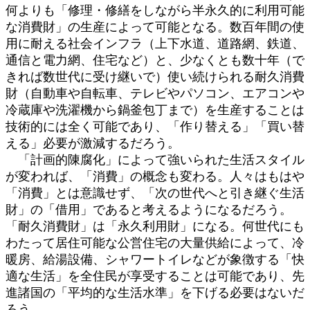
何よりも「修理・修繕をしながら半永久的に利用可能
な消費財」の生産によって可能となる。数百年間の使
用に耐える社会インフラ（上下水道、道路網、鉄道、
通信と電力網、住宅など）と、少なくとも数十年（で
きれば数世代に受け継いで）使い続けられる耐久消費
財（自動車や自転車、テレビやパソコン、エアコンや
冷蔵庫や洗濯機から鍋釜包丁まで）を生産することは
技術的には全く可能であり、「作り替える」「買い替
える」必要が激減するだろう。
「計画的陳腐化」によって強いられた生活スタイル
が変われば、「消費」の概念も変わる。人々はもはや
「消費」とは意識せず、「次の世代へと引き継ぐ生活
財」の「借用」であると考えるようになるだろう。
「耐久消費財」は「永久利用財」になる。何世代にも
わたって居住可能な公営住宅の大量供給によって、冷
暖房、給湯設備、シャワートイレなどが象徴する「快
適な生活」を全住民が享受することは可能であり、先
進諸国の「平均的な生活水準」を下げる必要はないだ
ろう。