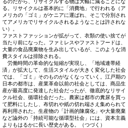
るのだから、リサイクルする物は大幅に減ることにな
る。リサイクルは基本的に「消費地」で行われる（ア
メリカの「ゴミ」がケニアに運ばれ、そこで分別され
てアメリカでリサイクルされるようなことは許されな
い）。
ファストファッションが拡がって、衣類の使い捨てが
当たり前になった。ファミレスやファストフードは、
大量の食品廃棄物を生み出しているが、このような消
費スタイルは排除される。
労働時間の革命的な短縮が実現し、「地域連帯経
済」が拡大して、生活スタイルが大きく変化した社会
では、「ゴミ」そのものがなくなっていく。江戸期の
日本の都市は、産業革命以前の社会としては、商品生
産が最高度に発達した社会だったが、徹底的なリサイ
クル社会、循環社会だった。農家は都市の糞尿を買っ
て肥料にしたし、布切れや紙の切れ端さえ集められて
再利用された。生産物の「計画的陳腐化」や大量廃棄
など論外の「持続可能な循環型社会」には、資本主義
よりもはるかに長い歴史がある。（つづく）