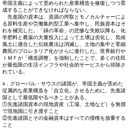
帝国主義によって歪められた産業構造を修復しつつ育
成することができなければならない。
先進国の資本は、資源の搾取とモノカルチャーによ
る原料生産や労働集約型工業へ集中し、民族資本はそ
れを補完した。「緑の革命」の悲惨な失敗以降も、化
学肥料と農薬の大量投入によって土壌は劣化し、気候
風土に適合した伝統農法は消滅し、土地の集中と零細
農民のプロレタリア化がさらに進行した。世界銀行や
ＩＭＦが「構造調整」を強制したことで、多くの住民
が最低限の生活インフラや社会的サービスから排除さ
れている。
4．グローバル・サウスの諸国が、帝国主義が歪めた
従属的な産業構造を「自立化」させるために、先進諸
国として最低限やるべきことがある。
①先進諸国資本の現地資産（工場、土地など）を無償
で現地国に引き渡すこと
②先進諸国とその金融資本はすべての債権を放棄する
こと