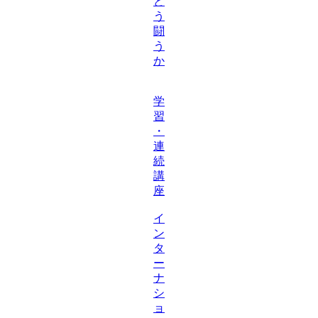
ど
う
闘
う
か
学
習
・
連
続
講
座
イ
ン
タ
ー
ナ
シ
ョ