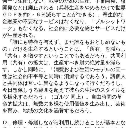
何一つ生産しない。戦争のための生産、宇宙開発、核
開発などは廃止される（兵器生産をやめるだけで世界
ＧＤＰを約2・６％減らすことができる）。寄生的な
金融業や不要なサービスはなくなり、「ブルシットワ
ーク」もなくなる。社会的に必要な物とサービスだけ
が生産される。
「誰にも特権を与えず、また誰をもおとしめないも
の」だけを生産するということは、「所有」を減らし
「共有」を増やすということでもあるだろう。共同利
用（共有）の拡大は、生産すべき財の絶対量を減ら
す。しかし同時に、「消費および生活のモデルの画一
性は社会的不平等と同時に消滅するであろう。諸個人
と共同体は互いに異なるようになって行くだろうし、
今日想像しうる範囲を超えて彼らの生活のスタイルを
多様化するだろう」（ゴルツ 同上）。自由時間の革
命的拡大は、無数の多様な使用価値を生み出し、芸術
を育み、地域の文化を涵養するだろう。
12．修理・修繕しながら利用し続けることが基本とな