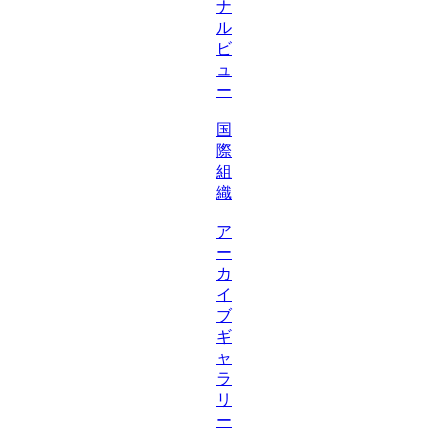
ナ
ル
ビ
ュ
ー
国
際
組
織
ア
ー
カ
イ
ブ
ギ
ャ
ラ
リ
ー