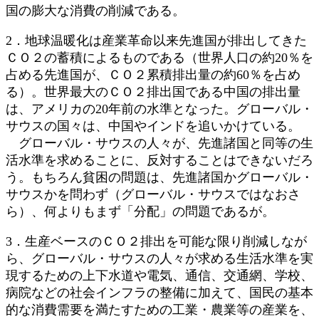
国の膨大な消費の削減である。
2．地球温暖化は産業革命以来先進国が排出してきた
ＣＯ２の蓄積によるものである（世界人口の約20％を
占める先進国が、ＣＯ２累積排出量の約60％を占め
る）。世界最大のＣＯ２排出国である中国の排出量
は、アメリカの20年前の水準となった。グローバル・
サウスの国々は、中国やインドを追いかけている。
グローバル・サウスの人々が、先進諸国と同等の生
活水準を求めることに、反対することはできないだろ
う。もちろん貧困の問題は、先進諸国かグローバル・
サウスかを問わず（グローバル・サウスではなおさ
ら）、何よりもまず「分配」の問題であるが。
3．生産ベースのＣＯ２排出を可能な限り削減しなが
ら、グローバル・サウスの人々が求める生活水準を実
現するための上下水道や電気、通信、交通網、学校、
病院などの社会インフラの整備に加えて、国民の基本
的な消費需要を満たすための工業・農業等の産業を、