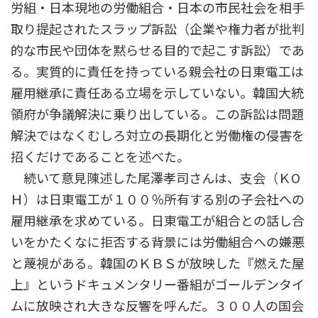
労組・日本現地の労働組合・日本の市民社会を相手
取り提起されたスラップ訴訟（企業や権力者が批判
的な市民や団体を黙らせる目的で起こす訴訟）であ
る。実質的に責任を持っている親会社の日東電工は
雇用継承に責任ある立場を示していない。韓国大統
領府が争議解決に乗り出している。この訴訟は問題
解決ではなくむしろ対立の長期化と労働権の侵害を
招くだけであることを述べた。
続いて意見陳述した尾澤孝司さんは、支会（ＫО
Ｈ）は日東電工が１００％所有する別の子会社への
雇用継承を求めている。日東電工が組合との話し合
いをかたくなに拒否する背景には労働組合への嫌悪
と蔑視がある。韓国のＫＢＳが放映した『燃えた屋
上』というドキュメンタリー番組がゴールデンタイ
ムに放映され大きな反響を呼んだ。３００人の国会