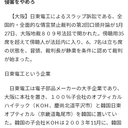
侵害をやめろ
時
:
【大阪】日東電工によるスラップ訴訟である、全
国的・全面的な情宣禁止裁判の第2回口頭弁論が1月
27日、大阪地裁８０９号法廷で開かれた。傍聴用35
席を超えて傍聴人が法廷内に入り、6、7名は立ち席
の状態を、冒頭、裁判長が静粛を条件に認めて裁判
が始まった。
日東電工という企業
日東電工は電子部品メーカーの大手企業であり、
大阪に本社を置き、１００％子会社のオプティカル
ハイテック（ＫОＨ、慶尚北道平沢市）と韓国日東
オプティカル（京畿道亀尾市）を韓国に置いてい
た。韓国の子会社ＫОＨは２００３年11月に、韓国