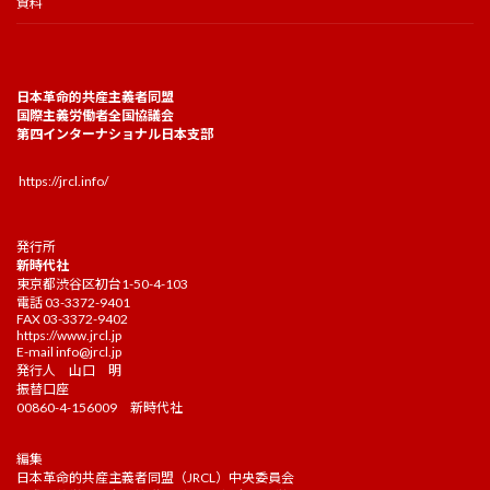
資料
日本革命的共産主義者同盟
国際主義労働者全国協議会
第四インターナショナル日本支部
https://jrcl.info/
発行所
新時代社
東京都渋谷区初台1-50-4-103
電話 03-3372-9401
FAX 03-3372-9402
https://www.jrcl.jp
E-mail
info@jrcl.jp
発行人 山口 明
振替口座
00860-4-156009 新時代社
編集
日本革命的共産主義者同盟（JRCL）中央委員会