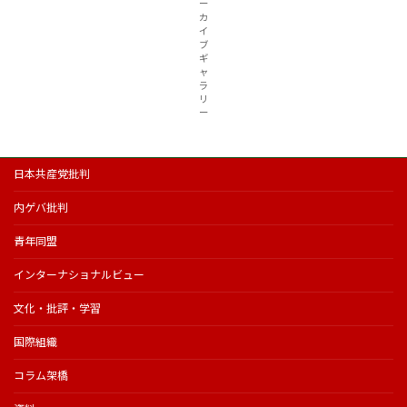
ー
カ
イ
ブ
ギ
ャ
ラ
リ
ー
日本共産党批判
内ゲバ批判
青年同盟
インターナショナルビュー
文化・批評・学習
国際組織
コラム架橋