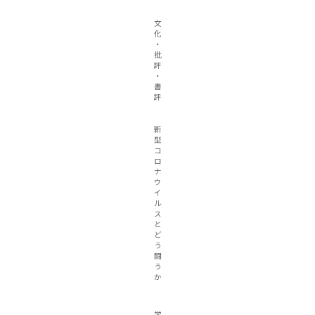
文
化
・
批
評
・
書
評
新
型
コ
ロ
ナ
ウ
イ
ル
ス
と
ど
う
闘
う
か
学