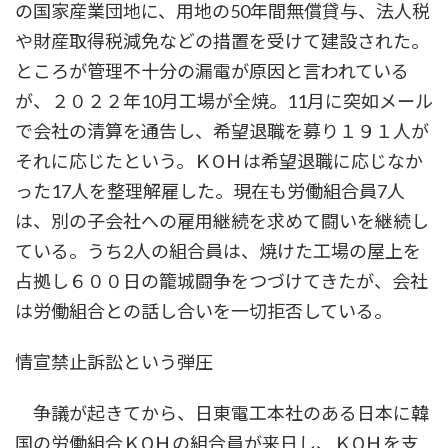
の国家産業団地に、用地の50年間無償貸与、法人税
や財産取得税減免などの措置を受けて建設された。
ところが管理不十分の漏電が原因と言われている
が、２０２２年10月工場が全焼。11月に突如メール
で会社の清算を通告し、希望退職を募り１９１人が
それに応じたという。ＫОＨは希望退職に応じなか
った17人を整理解雇した。現在も労働組合員7人
は、別の子会社への雇用継続を求めて闘いを継続し
ている。うち2人の組合員は、焼けた工場の屋上を
占拠し６００日の籠城闘争をつづけてきたが、会社
は労働組合との話し合いを一切拒否している。
情宣禁止訴訟という弾圧
争議が起きてから、日東電工本社のある日本に韓
国の労働組合ＫОＨの組合員が来日し、ＫОＨを支