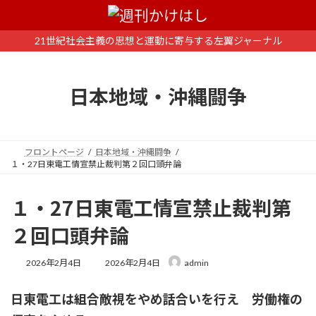
コ
ナ
ン
ビ
テ
ゲ
21世紀社会主義の思想と運動に寄与する左翼ジャーナル
ン
ー
ツ
シ
へ
ョ
日本地域・沖縄闘争
ス
ン
キ
に
ッ
移
プ
動
フロントページ
日本地域・沖縄闘争
１・27日東電工情宣禁止裁判第２回口頭弁論
１・27日東電工情宣禁止裁判第
２回口頭弁論
最
2026年2月4日
2026年2月4日
admin
終
更
日東電工は組合敵視をやめ話合いを行え 労働権の
新
日