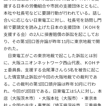
援する日本の労働組合や市民の支援団体とともに、
本社や社長宅などに要請行動が行われている。話し
合いに応じない日東電工に対し、社長宅を訪問し門
前で要請文を読み上げた日本の支援団体（ＫОＨを
支援する会）の2人に損害賠償の訴訟を起こしてお
り、その第1回口答弁論が昨年11月に東京地裁で開
かれた。
日東電工がこの東京地裁で起こした訴訟とは別
に、大阪ユニオンネットワーク西山代表、ＫОＨチ
ェ委員長、支援する会尾澤さんら5名を被告に起こ
した情宣禁止訴訟が今回の大阪地裁での裁判であ
る。この裁判の第1回口頭弁論は昨年10月に行わ
れ、今回が2回目である。日東電工は5人に対し、本
店（大阪茨木市）・大阪本社（大阪市）・東京本
社・全国の支店・事業所（埼玉県深谷市、三重県亀