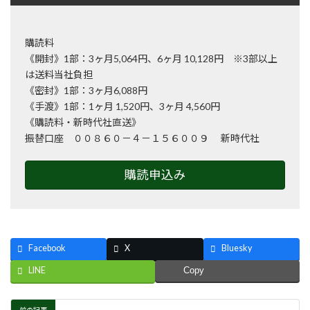
購読料
《開封》1部：3ヶ月5,064円、6ヶ月 10,128円 ※3部以上
は送料当社負担
《密封》1部：3ヶ月6,088円
《手渡》1部：1ヶ月 1,520円、3ヶ月 4,560円
《購読料・新時代社直送》
振替口座 ００８６０－４－１５６００９ 新時代社
購読申込み
Facebook
X
Bluesky
LINE
Copy