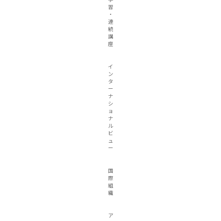
習
・
連
続
講
座
イ
ン
タ
ー
ナ
シ
ョ
ナ
ル
ビ
ュ
ー
国
際
組
織
ア