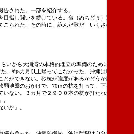
報告された。一部を紹介する。
を目指し闘いを続けている。命（ぬちどぅ）宝という
てこられた。その時に、詠んだ歌だ。いくさの世が終
くらいから大浦湾の本格的埋立の準備のために、サンド
た。約5カ月以上帰ってこなかった。沖縄は昨年は台
ことができない。砂杭が強度があるかどうか調べるボ
弱地盤のおかげで、70ｍの杭を打って、下にずぶず
ていない。３カ月で２９００本の杭が打たれたが、ま
」。
ないか」。
重傷を負った。沖縄防衛局、沖縄県警は自分たちに不