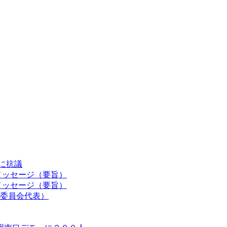
認に抗議
メッセージ（要旨）
メッセージ（要旨）
委員会代表）