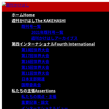
コ
ナ
ン
ビ
ホーム
Home
テ
ゲ
ン
ー
週刊かけはし
The KAKEHASHI
ツ
シ
既刊号一覧
へ
ョ
2021年既刊号一覧
ス
ン
週刊かけはしアーカイブス
キ
に
第四インターナショナル
Fourth International
ッ
移
第18回世界大会
プ
動
第17回世界大会
第16回世界大会
第15回世界大会
第11回世界大会
日本支部関連
国際委員会
私たちの主張
Assertions
私たちの視点・主張
重要記事・論文
インターナショナルビュー