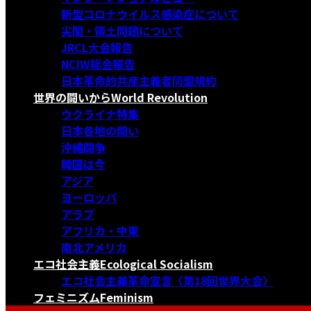
新型コロナウイルス感染症について
尖閣・領土問題について
JRCL大会報告
NCIW総会報告
日本革命的共産主義者同盟規約
世界の闘いから
World Revolution
ウクライナ特集
日本各地の闘い
沖縄闘争
韓国は今
アジア
ヨーロッパ
アラブ
アフリカ・中東
南北アメリカ
エコ社会主義
Ecological Socialism
エコ社会主義革命宣言〈第18回世界大会〉
フェミニズム
Feminism