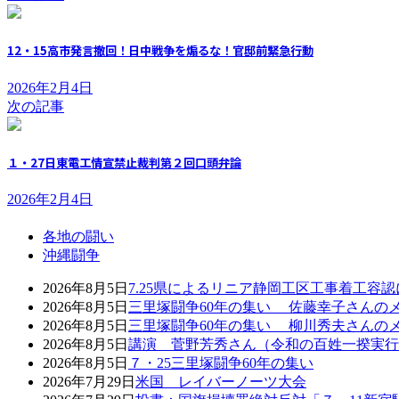
12・15高市発言撤回！日中戦争を煽るな！官邸前緊急行動
2026年2月4日
次の記事
１・27日東電工情宣禁止裁判第２回口頭弁論
2026年2月4日
各地の闘い
沖縄闘争
2026年8月5日
7.25県によるリニア静岡工区工事着工容
2026年8月5日
三里塚闘争60年の集い 佐藤幸子さんの
2026年8月5日
三里塚闘争60年の集い 柳川秀夫さんの
2026年8月5日
講演 菅野芳秀さん（令和の百姓一揆実行
2026年8月5日
７・25三里塚闘争60年の集い
2026年7月29日
米国 レイバーノーツ大会