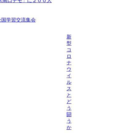
駅南口デモ」に２００人
等全国学習交流集会
新
型
コ
ロ
ナ
ウ
イ
ル
ス
と
ど
う
闘
う
か