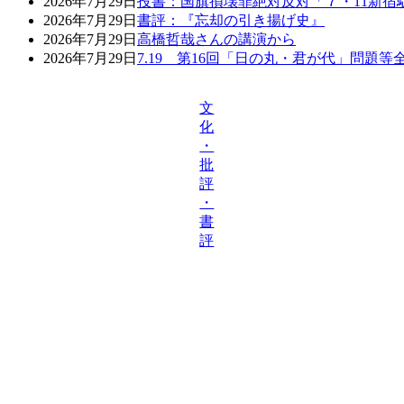
2026年7月29日
投書：国旗損壊罪絶対反対「７・11新宿
2026年7月29日
書評：『忘却の引き揚げ史』
2026年7月29日
高橋哲哉さんの講演から
2026年7月29日
7.19 第16回「日の丸・君が代」問題
文
化
・
批
評
・
書
評