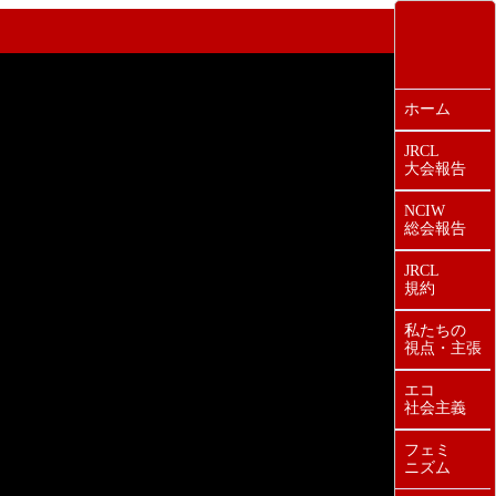
ホーム
JRCL
大会報告
NCIW
総会報告
JRCL
規約
私たちの
視点・主張
エコ
社会主義
フェミ
ニズム