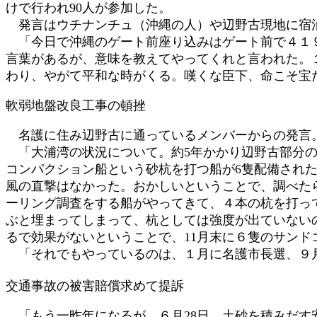
けで行われ90人が参加した。
:
発言はウチナンチュ（沖縄の人）や辺野古現地に宿泊
「今日で沖縄のゲート前座り込みはゲート前で４１９
言葉があるが、意味を教えてやってくれと言われた。
わり、やがて平和な時がくる。嘆くな臣下、命こそ宝
軟弱地盤改良工事の頓挫
名護に住み辺野古に通っているメンバーからの発言
「大浦湾の状況について。約5年かかり辺野古部分の
コンパクション船という砂杭を打つ船が6隻配備され
風の直撃はなかった。おかしいということで、調べた
ーリング調査をする船がやってきて、４本の杭を打っ
ぶと埋まってしまって、杭としては強度が出ていない
るで効果がないということで、11月末に６隻のサン
「それでもやっているのは、１月に名護市長選、９
交通事故の被害賠償求めて提訴
「もう一昨年になるが、６月28日。土砂を積みだす