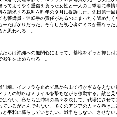
経ってようやく重傷を負った女性と一人の目撃者に事情
を請求する裁判を昨年の９月に提訴した。先日第一回
ても警備員・運転手の責任があるのにまったく認めたく
来たばかりだった。そうした初心者のミスが重なった
ると思われる」。
たちは沖縄への無関心によって、基地をずっと押し付
トで戦争を止められる」。
訓練。インフラを止めて島から出て行かざるをえない
メリカの戦略はミサイルを撃ちながら移動する。敵と見
ではない。私たちは沖縄の島々を決して、戦場にさせて
ているがとんでもない。多くのアジアの人々を巻きこ
っと平和に暮らしていきたい。戦争をしない、させない