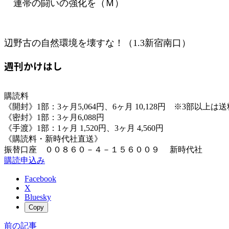
連帯の闘いの強化を（Ｍ）
辺野古の自然環境を壊すな！（1.3新宿南口）
週刊かけはし
購読料
《開封》1部：3ヶ月5,064円、6ヶ月 10,128円 ※3部以上
《密封》1部：3ヶ月6,088円
《手渡》1部：1ヶ月 1,520円、3ヶ月 4,560円
《購読料・新時代社直送》
振替口座 ００８６０－４－１５６００９ 新時代社
購読申込み
Facebook
X
Bluesky
Copy
前の記事