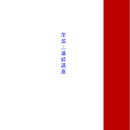
学
習
・
連
続
講
座