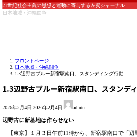
21世紀社会主義の思想と運動に寄与する左翼ジャーナル
日本地域・沖縄闘争
フロントページ
日本地域・沖縄闘争
1.3辺野古ブルー新宿駅南口、スタンディング行動
1.3辺野古ブルー新宿駅南口、スタンデ
最
2026年2月4日
2026年2月4日
admin
終
更
辺野古に新基地は作らせない
新
日
【東京】１月３日午前11時から、新宿駅南口で「辺
時