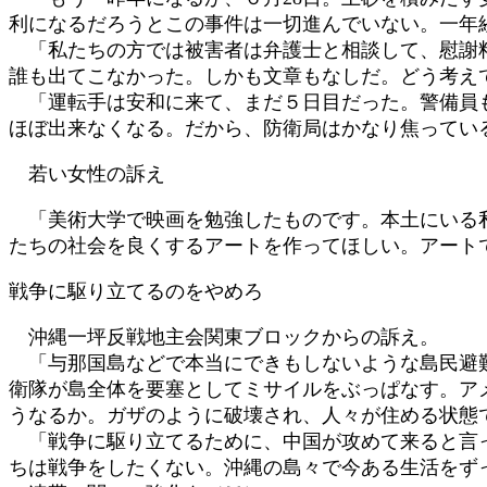
利になるだろうとこの事件は一切進んでいない。一年
「私たちの方では被害者は弁護士と相談して、慰謝料
誰も出てこなかった。しかも文章もなしだ。どう考え
「運転手は安和に来て、まだ５日目だった。警備員も
ほぼ出来なくなる。だから、防衛局はかなり焦ってい
若い女性の訴え
「美術大学で映画を勉強したものです。本土にいる私
たちの社会を良くするアートを作ってほしい。アー
戦争に駆り立てるのをやめろ
沖縄一坪反戦地主会関東ブロックからの訴え。
「与那国島などで本当にできもしないような島民避難
衛隊が島全体を要塞としてミサイルをぶっぱなす。ア
うなるか。ガザのように破壊され、人々が住める状態
「戦争に駆り立てるために、中国が攻めて来ると言っ
ちは戦争をしたくない。沖縄の島々で今ある生活をず