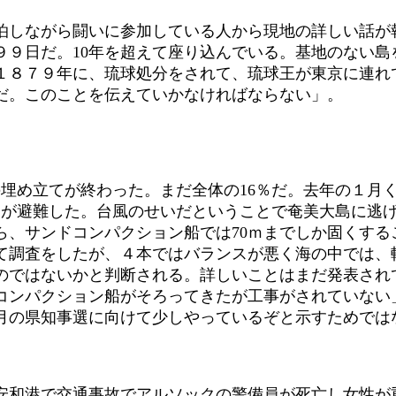
しながら闘いに参加している人から現地の詳しい話が
９日だ。10年を超えて座り込んでいる。基地のない島
１８７９年に、琉球処分をされて、琉球王が東京に連れ
だ。このことを伝えていかなければならない」。
。
埋め立てが終わった。まだ全体の16％だ。去年の１月
たが避難した。台風のせいだということで奄美大島に逃げ
ら、サンドコンパクション船では70ｍまでしか固くする
て調査をしたが、４本ではバランスが悪く海の中では、軟
のではないかと判断される。詳しいことはまだ発表され
ドコンパクション船がそろってきたが工事がされていない
月の県知事選に向けて少しやっているぞと示すためでは
安和港で交通事故でアルソックの警備員が死亡し女性が