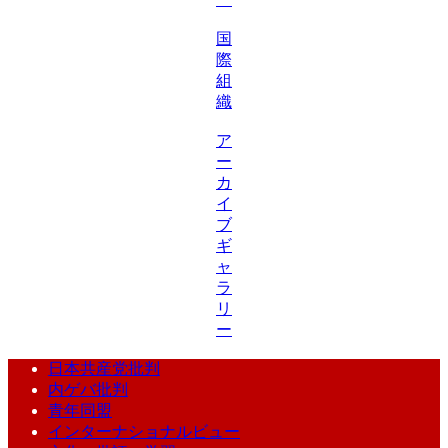
国
際
組
織
ア
ー
カ
イ
ブ
ギ
ャ
ラ
リ
ー
日本共産党批判
内ゲバ批判
青年同盟
インターナショナルビュー