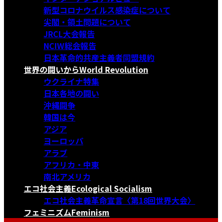
新型コロナウイルス感染症について
尖閣・領土問題について
JRCL大会報告
NCIW総会報告
日本革命的共産主義者同盟規約
世界の闘いから
World Revolution
ウクライナ特集
日本各地の闘い
沖縄闘争
韓国は今
アジア
ヨーロッパ
アラブ
アフリカ・中東
南北アメリカ
エコ社会主義
Ecological Socialism
エコ社会主義革命宣言〈第18回世界大会〉
フェミニズム
Feminism