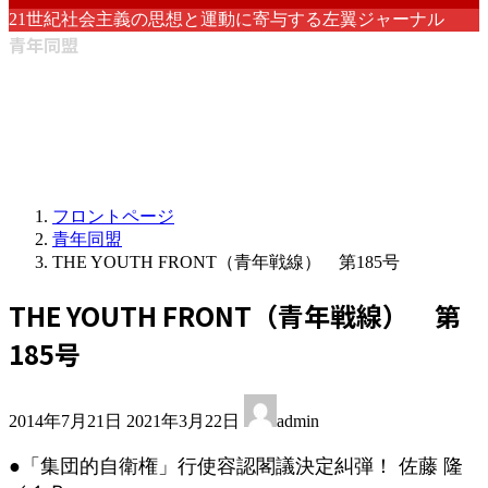
21世紀社会主義の思想と運動に寄与する左翼ジャーナル
青年同盟
フロントページ
青年同盟
THE YOUTH FRONT（青年戦線） 第185号
THE YOUTH FRONT（青年戦線） 第
185号
最
2014年7月21日
2021年3月22日
admin
終
更
●「集団的自衛権」行使容認閣議決定糾弾！ 佐藤 隆
新