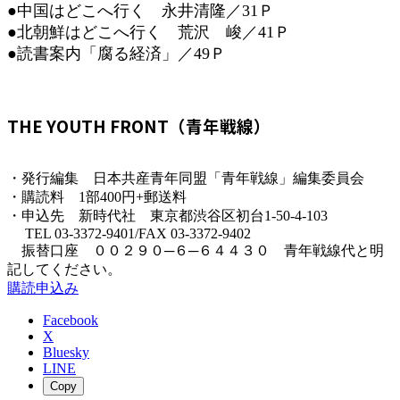
●中国はどこへ行く 永井清隆／31Ｐ
●北朝鮮はどこへ行く 荒沢 峻／41Ｐ
●読書案内「腐る経済」／49Ｐ
THE YOUTH FRONT（青年戦線）
・発行編集 日本共産青年同盟「青年戦線」編集委員会
・購読料 1部400円+郵送料
・申込先 新時代社 東京都渋谷区初台1-50-4-103
TEL 03-3372-9401/FAX 03-3372-9402
振替口座 ００２９０─６─６４４３０ 青年戦線代と明
記してください。
購読申込み
Facebook
X
Bluesky
LINE
Copy