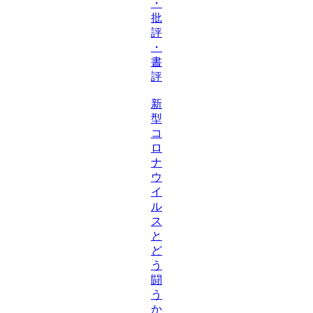
・
批
評
・
書
評
新
型
コ
ロ
ナ
ウ
イ
ル
ス
と
ど
う
闘
う
か