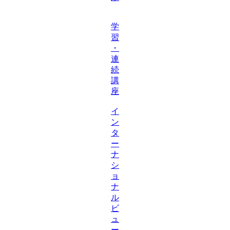
学
習
・
連
続
講
座
イ
ン
タ
ー
ナ
シ
ョ
ナ
ル
ビ
ュ
ー