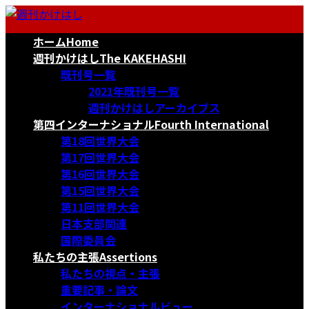
コ
ナ
ン
ビ
ホーム
Home
テ
ゲ
ン
ー
週刊かけはし
The KAKEHASHI
ツ
シ
既刊号一覧
へ
ョ
2021年既刊号一覧
ス
ン
週刊かけはしアーカイブス
キ
に
第四インターナショナル
Fourth International
ッ
移
第18回世界大会
プ
動
第17回世界大会
第16回世界大会
第15回世界大会
第11回世界大会
日本支部関連
国際委員会
私たちの主張
Assertions
私たちの視点・主張
重要記事・論文
インターナショナルビュー