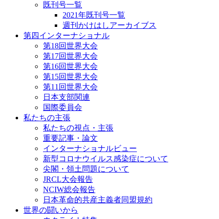
既刊号一覧
2021年既刊号一覧
週刊かけはしアーカイブス
第四インターナショナル
第18回世界大会
第17回世界大会
第16回世界大会
第15回世界大会
第11回世界大会
日本支部関連
国際委員会
私たちの主張
私たちの視点・主張
重要記事・論文
インターナショナルビュー
新型コロナウイルス感染症について
尖閣・領土問題について
JRCL大会報告
NCIW総会報告
日本革命的共産主義者同盟規約
世界の闘いから