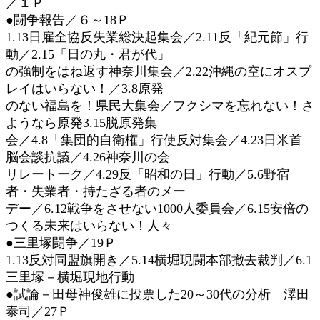
／１Ｐ
日
●闘争報告／６～18Ｐ
時
:
1.13日雇全協反失業総決起集会／2.11反「紀元節」行
動／2.15「日の丸・君が代」
の強制をはね返す神奈川集会／2.22沖縄の空にオスプ
レイはいらない！／3.8原発
のない福島を！県民大集会／フクシマを忘れない！さ
ようなら原発3.15脱原発集
会／4.8「集団的自衛権」行使反対集会／4.23日米首
脳会談抗議／4.26神奈川の会
リレートーク／4.29反「昭和の日」行動／5.6野宿
者・失業者・持たざる者のメー
デー／6.12戦争をさせない1000人委員会／6.15安倍の
つくる未来はいらない！人々
●三里塚闘争／19Ｐ
1.13反対同盟旗開き／5.14横堀現闘本部撤去裁判／6.1
三里塚－横堀現地行動
●試論－田母神俊雄に投票した20～30代の分析 澤田
泰司／27Ｐ