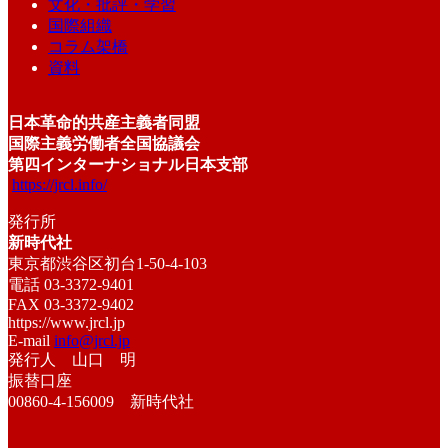
文化・批評・学習
国際組織
コラム架橋
資料
日本革命的共産主義者同盟
国際主義労働者全国協議会
第四インターナショナル日本支部
https://jrcl.info/
発行所
新時代社
東京都渋谷区初台1-50-4-103
電話 03-3372-9401
FAX 03-3372-9402
https://www.jrcl.jp
E-mail
info@jrcl.jp
発行人 山口 明
振替口座
00860-4-156009 新時代社