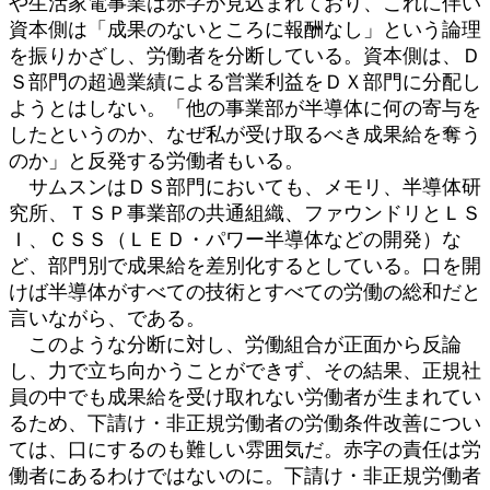
や生活家電事業は赤字が見込まれており、これに伴い
資本側は「成果のないところに報酬なし」という論理
を振りかざし、労働者を分断している。資本側は、Ｄ
Ｓ部門の超過業績による営業利益をＤＸ部門に分配し
ようとはしない。「他の事業部が半導体に何の寄与を
したというのか、なぜ私が受け取るべき成果給を奪う
のか」と反発する労働者もいる。
サムスンはＤＳ部門においても、メモリ、半導体研
究所、ＴＳＰ事業部の共通組織、ファウンドリとＬＳ
Ｉ、ＣＳＳ（ＬＥＤ・パワー半導体などの開発）な
ど、部門別で成果給を差別化するとしている。口を開
けば半導体がすべての技術とすべての労働の総和だと
言いながら、である。
このような分断に対し、労働組合が正面から反論
し、力で立ち向かうことができず、その結果、正規社
員の中でも成果給を受け取れない労働者が生まれてい
るため、下請け・非正規労働者の労働条件改善につい
ては、口にするのも難しい雰囲気だ。赤字の責任は労
働者にあるわけではないのに。下請け・非正規労働者