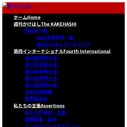
コ
ナ
ン
ビ
ホーム
Home
テ
ゲ
ン
ー
週刊かけはし
The KAKEHASHI
ツ
シ
既刊号一覧
へ
ョ
2021年既刊号一覧
ス
ン
週刊かけはしアーカイブス
キ
に
第四インターナショナル
Fourth International
ッ
移
第18回世界大会
プ
動
第17回世界大会
第16回世界大会
第15回世界大会
第11回世界大会
日本支部関連
国際委員会
私たちの主張
Assertions
私たちの視点・主張
重要記事・論文
インターナショナルビュー