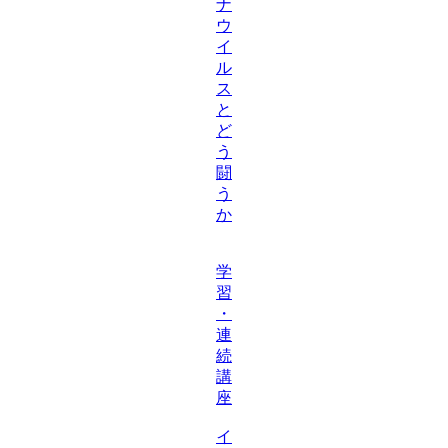
ナ
ウ
イ
ル
ス
と
ど
う
闘
う
か
学
習
・
連
続
講
座
イ