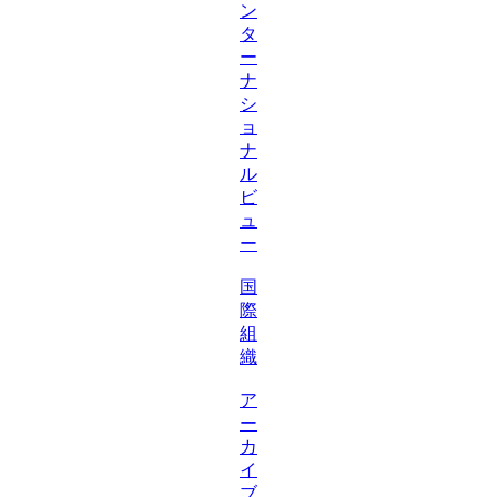
ン
タ
ー
ナ
シ
ョ
ナ
ル
ビ
ュ
ー
国
際
組
織
ア
ー
カ
イ
ブ