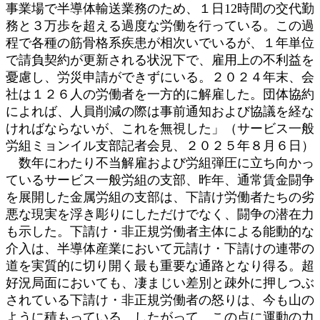
事業場で半導体輸送業務のため、１日12時間の交代勤
務と３万歩を超える過度な労働を行っている。この過
程で各種の筋骨格系疾患が相次いでいるが、１年単位
で請負契約が更新される状況下で、雇用上の不利益を
憂慮し、労災申請ができずにいる。２０２４年末、会
社は１２６人の労働者を一方的に解雇した。団体協約
によれば、人員削減の際は事前通知および協議を経な
ければならないが、これを無視した」（サービス一般
労組ミョンイル支部記者会見、２０２５年８月６日）
数年にわたり不当解雇および労組弾圧に立ち向かっ
ているサービス一般労組の支部、昨年、通常賃金闘争
を展開した金属労組の支部は、下請け労働者たちの劣
悪な現実を浮き彫りにしただけでなく、闘争の潜在力
も示した。下請け・非正規労働者主体による能動的な
介入は、半導体産業において元請け・下請けの連帯の
道を実質的に切り開く最も重要な通路となり得る。超
好況局面においても、凄まじい差別と疎外に押しつぶ
されている下請け・非正規労働者の怒りは、今も山の
ように積もっている。したがって、この点に運動の力