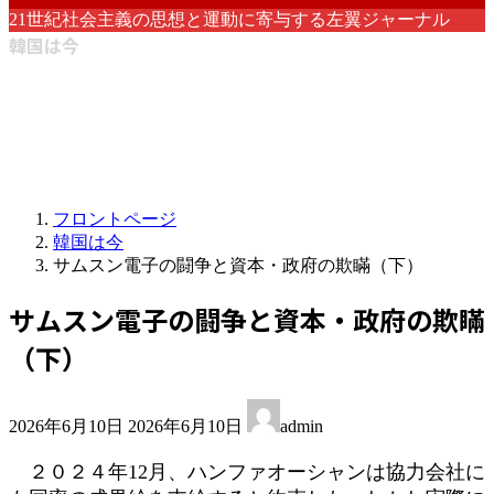
21世紀社会主義の思想と運動に寄与する左翼ジャーナル
韓国は今
フロントページ
韓国は今
サムスン電子の闘争と資本・政府の欺瞞（下）
サムスン電子の闘争と資本・政府の欺瞞
（下）
最
2026年6月10日
2026年6月10日
admin
終
更
２０２４年12月、ハンファオーシャンは協力会社に
新