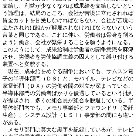
支給し、利益が少なくなれば成果給を支給しないとい
う論理は、結局のところ、会社が苦境に立たされれば
賃金カットを甘受しなければならない、会社が苦境に
立たされれば誰かが解雇されなければならないという
言葉と同じである。これに伴い、労働者は骨身を削る
ように働き、会社が繁栄することを願うようになる。
このようにして、成果給制は労働者の闘争意識を麻痺
させ、労働者を労使協調主義の囚人として縛り付ける
装置へと変貌する。
現在、成果給をめぐる闘争においても、サムスン電
子の半導体部門（ＤＳ）と、モバイル、テレビなどの
家電部門（ＤＸ）の労働者間の対立が深まっている。
半導体部門の労働者ばかりを優遇しているという批判
が提起され、多くの組合員が組合を脱退している。半
導体部門内でも、メモリ事業部とファウンドリ（受託
生産）、システム設計（ＬＳＩ）事業部の間にも違い
がある。
メモリ部門は莫大な黒字を記録しているが、テレビ