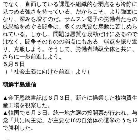
でなく、直面している課題や組織的な弱点をも冷静に
見つめる強さを持っている。だからこそ、より強固に
なり、深みを増すのだ。サムスン電子の労働者たちの
成果給をめぐる闘争は、多くの悪質な扇動に苦しめら
れている。しかし、問題は悪質な扇動だけにあるので
はなく、闘争そのものの弱点にもある。弱点を振り返
り、克服しよう。そうして、労働者階級全体と共に、
さらに一歩前進しよう。
５月５日
（「社会主義に向けた前進」より）
朝鮮半島通信
▲金正恩総書記は６月３日、新たに操業した核物質生
産工場を視察した。
▲韓国で６月３日、統一地方選の投開票が行われ、与
党「共に民主党」が主要な16の自治体の選挙のうち12
で勝利した。