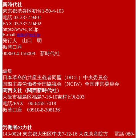
新時代社
東京都渋谷区初台1-50-4-103
電話 03-3372-9401
FAX 03-3372-9402
https://www.jrcl.jp
E-mail
info@jrcl.jp
発行人 山口 明
振替口座
00860-4-156009 新時代社
編集
日本革命的共産主義者同盟（JRCL）中央委員会
国際主義労働者全国協議会（NCIW）全国運営委員会
関西支社（関西新時代社）
大阪市福島区福島7-16-10吉村ビル203
電話/FAX 06-6458-7018
振替口座 00910-8-308136
労働者の力社
143-0024 東京都大田区中央7-12-16 大森助産院方 電話 080-