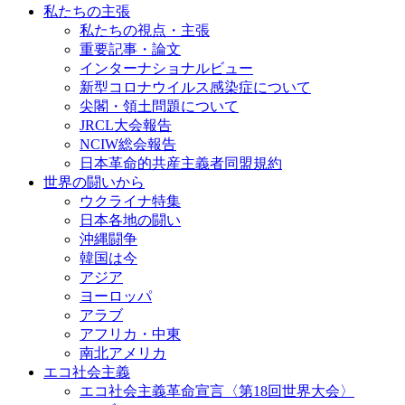
私たちの主張
私たちの視点・主張
重要記事・論文
インターナショナルビュー
新型コロナウイルス感染症について
尖閣・領土問題について
JRCL大会報告
NCIW総会報告
日本革命的共産主義者同盟規約
世界の闘いから
ウクライナ特集
日本各地の闘い
沖縄闘争
韓国は今
アジア
ヨーロッパ
アラブ
アフリカ・中東
南北アメリカ
エコ社会主義
エコ社会主義革命宣言〈第18回世界大会〉