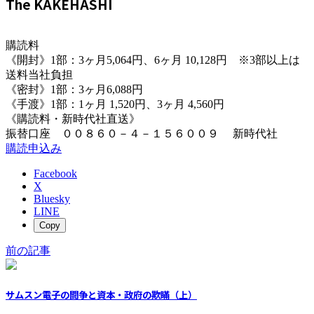
The KAKEHASHI
購読料
《開封》1部：3ヶ月5,064円、6ヶ月 10,128円 ※3部以上は
送料当社負担
《密封》1部：3ヶ月6,088円
《手渡》1部：1ヶ月 1,520円、3ヶ月 4,560円
《購読料・新時代社直送》
振替口座 ００８６０－４－１５６００９ 新時代社
購読申込み
Facebook
X
Bluesky
LINE
Copy
前の記事
サムスン電子の闘争と資本・政府の欺瞞（上）