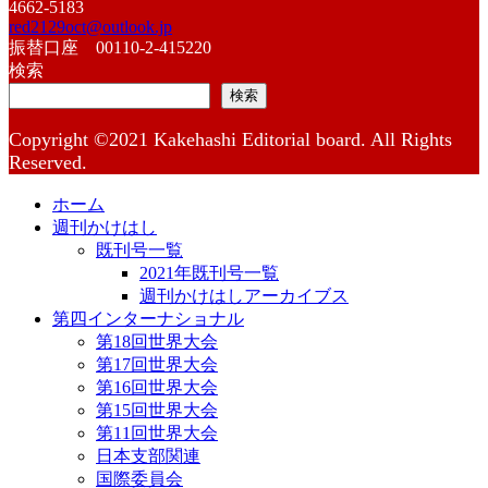
4662-5183
red2129oct@outlook.jp
振替口座 00110-2-415220
検索
検索
Copyright ©2021 Kakehashi Editorial board. All Rights
Reserved.
ホーム
週刊かけはし
既刊号一覧
2021年既刊号一覧
週刊かけはしアーカイブス
第四インターナショナル
第18回世界大会
第17回世界大会
第16回世界大会
第15回世界大会
第11回世界大会
日本支部関連
国際委員会