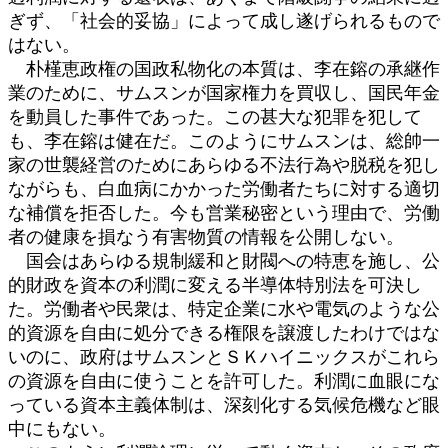
ぎず、「社会的妥協」によって成し遂げられるもので
はない。
朴槿恵政権の国政私物化の本質は、李在鎔の承継作
業のために、サムスンが国家権力を買収し、国民年金
を動員した事件であった。この甚大な犯罪を犯して
も、李在鎔は健在だ。このようにサムスンは、総帥一
家の世襲経営のためにあらゆる不法行為や脱税を犯し
ながらも、白血病にかかった労働者たちに対する適切
な補償を拒否した。今も営業秘密という理由で、労働
者の健康を損なう有害物質の情報を公開しない。
国会はあらゆる規制緩和と財閥への特恵を施し、公
的財政を資本の利潤に変える半導体特別法を可決し
た。労働者や民衆は、特定企業に水や電気のような公
的資源を自由に処分できる権限を譲渡したわけではな
いのに、政府はサムスンとＳＫハイニックスがこれら
の資源を自由に使うことを許可した。利潤に血眼にな
っている資本主義体制は、深刻化する気候危機など眼
中にもない。