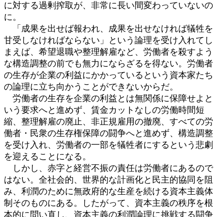
に対する過剰搾取が、非常に長い間変わっていないの
に。
「成果を出せば報われ、成果を出せなければ犠牲を
甘受しなければならない」という論理を受け入れてし
まえば、希望退職や整理解雇など、労働者を殺すよう
な構造調整の前でも無力にならざるを得ない。労働者
の生存が企業の利益にかかっているという資本家たち
の論理に立ち向かうことができないからだ。
労働者の生存を企業の利益とは無関係に保障せよと
いう要求へと進めず、賃金カットなしの労働時間短
縮、整理解雇の廃止、非正規雇用の撤廃、すべての労
働者・民衆の生存権保障の闘争へと進めず、構造調整
を受け入れ、労働者の一部を犠牲者にするという悲劇
を迎えることになる。
しかし、赤字と経営不振の責任は労働者にあるので
はない。全社会的、世界的な計画化と民主的協同を阻
み、利潤のために無政府的な生産を続ける資本主義体
制そのものにある。したがって、資本主義の秩序を根
本的に問い直し、資本主義の利潤論理に挑戦する闘争