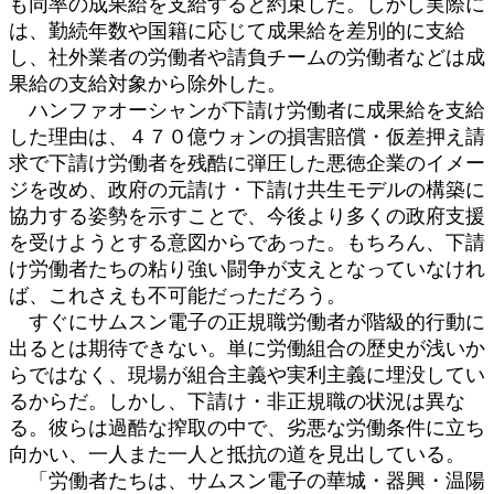
も同率の成果給を支給すると約束した。しかし実際に
日
は、勤続年数や国籍に応じて成果給を差別的に支給
時
:
し、社外業者の労働者や請負チームの労働者などは成
果給の支給対象から除外した。
ハンファオーシャンが下請け労働者に成果給を支給
した理由は、４７０億ウォンの損害賠償・仮差押え請
求で下請け労働者を残酷に弾圧した悪徳企業のイメー
ジを改め、政府の元請け・下請け共生モデルの構築に
協力する姿勢を示すことで、今後より多くの政府支援
を受けようとする意図からであった。もちろん、下請
け労働者たちの粘り強い闘争が支えとなっていなけれ
ば、これさえも不可能だっただろう。
すぐにサムスン電子の正規職労働者が階級的行動に
出るとは期待できない。単に労働組合の歴史が浅いか
らではなく、現場が組合主義や実利主義に埋没してい
るからだ。しかし、下請け・非正規職の状況は異な
る。彼らは過酷な搾取の中で、劣悪な労働条件に立ち
向かい、一人また一人と抵抗の道を見出している。
「労働者たちは、サムスン電子の華城・器興・温陽