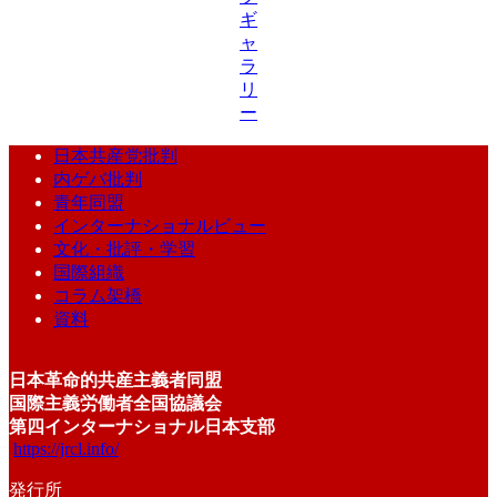
ギ
ャ
ラ
リ
ー
日本共産党批判
内ゲバ批判
青年同盟
インターナショナルビュー
文化・批評・学習
国際組織
コラム架橋
資料
日本革命的共産主義者同盟
国際主義労働者全国協議会
第四インターナショナル日本支部
https://jrcl.info/
発行所