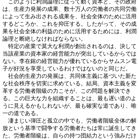
このように利潤論理に従って動く資本と、その政府
は、生産力発展の成果、数十万人の労働者の共同労働
によって生み出される成果を、社会全体のために活用
するどころか、これを抑圧する。したがって、その成
果を社会全体の利益のために活用するためには、利潤
論理と断絶しなければならない。
特定の産業で莫大な利潤が創出されるのは、決して
当該産業の資本家の経営能力が突出しているからでは
ない。李在鎔の経営能力が優れているからサムスン電
子が好況を享受しているわけではないのと同じだ。
社会的生産力の発展は、共同体主義に基づいた新た
な社会秩序を切実に求めている。結局、資本主義を変
革する労働者階級の力こそが、この問題を解決でき
る。この巨大な力を組織することは、最も遅い道のよ
うに見えるかもしれないが、最も確実な道であり、唯
一の道である。
凄まじい弾圧と孤立の中でも、労働者階級全体の解
放という基準で闘争する労働者たちは常に誕生してき
た。労働者階級は、自らの持つ団結力という強みだけ