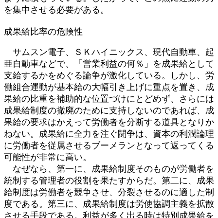
を集中させる必要がある。
成果給比率の危険性
サムスン電子、ＳＫハイニックス、現代自動車、起
亜自動車などで、「営業利益の何％」を成果給として
支給するかをめぐる論争が激化している。しかし、労
働組合運動が基本給の大幅引き上げに重点を置き、成
果給の比重を補助的な位置づけにとどめず、さらには
成果給制度の撤廃のために支持しないのであれば、成
果給の要求はかえって労働者を分断する道具となりか
ねない。成果給に全力を注ぐ闘争は、資本の利潤論理
に労働者を従属させるブーメランとなって返ってくる
可能性が非常に高い。
なぜなら、第一に、成果給制度そのものが労働者を
統制する管理者の役割を果たすからだ。第二に、成果
給制度は労働者を競争させ、分裂させるのに適した制
度である。第三に、成果給制度は労使協調主義を拡散
させる手段である。利益が多く出る時は特別成果給を