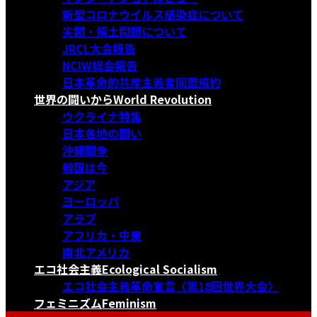
新型コロナウイルス感染症について
尖閣・領土問題について
JRCL大会報告
NCIW総会報告
日本革命的共産主義者同盟規約
世界の闘いから
World Revolution
ウクライナ特集
日本各地の闘い
沖縄闘争
韓国は今
アジア
ヨーロッパ
アラブ
アフリカ・中東
南北アメリカ
エコ社会主義
Ecological Socialism
エコ社会主義革命宣言〈第18回世界大会〉
フェミニズム
Feminism