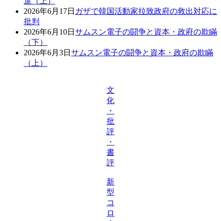
進（上）
2026年6月17日
ガザで韓国活動家拉致政府の救出対応に
批判
2026年6月10日
サムスン電子の闘争と資本・政府の欺瞞
（下）
2026年6月3日
サムスン電子の闘争と資本・政府の欺瞞
（上）
文
化
・
批
評
・
書
評
新
型
コ
ロ