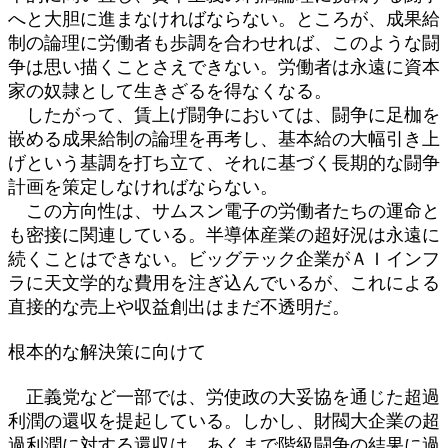
へと大胆に進まなければならない。ところが、成果給
制の論理に労働者も歩調を合わせれば、このような闘
争は思い描くことさえできない。労働者は永遠に資本
家の奴隷として生きざるを得なくなる。
したがって、賃上げ闘争においては、闘争に足枷を
嵌める成果給制の論理を再考し、基本給の大幅引き上
げという基調を打ち立て、それに基づく長期的な闘争
計画を策定しなければならない。
この方向性は、サムスン電子の労働者たちの運命と
も密接に関連している。半導体産業の超好況は永遠に
続くことはできない。ビッグテック企業がＡＩインフ
ラに天文学的な費用を注ぎ込んでいるが、これによる
直接的な売上や収益創出はまだ不透明だ。
根本的な解決策に向けて
正義党など一部では、労使政の大妥協を通じた超過
利潤の還収を提起している。しかし、財閥大企業の超
過利潤に対する還収は、あくまで階級闘争の結果に過