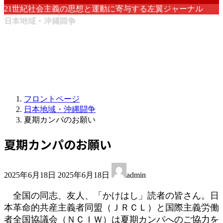
21世紀社会主義の思想と運動に寄与する左翼ジャーナル
日本地域・沖縄闘争
フロントページ
日本地域・沖縄闘争
夏期カンパのお願い
夏期カンパのお願い
最
2025年6月18日
2025年6月18日
admin
終
更
全国の同志、友人、「かけはし」読者の皆さん。日
新
本革命的共産主義者同盟（ＪＲＣＬ）と国際主義労働
日
者全国協議会（ＮＣＩＷ）は夏期カンパへのご協力を
時