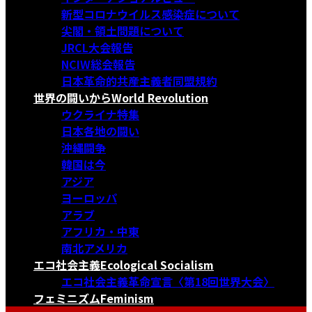
新型コロナウイルス感染症について
尖閣・領土問題について
JRCL大会報告
NCIW総会報告
日本革命的共産主義者同盟規約
世界の闘いから
World Revolution
ウクライナ特集
日本各地の闘い
沖縄闘争
韓国は今
アジア
ヨーロッパ
アラブ
アフリカ・中東
南北アメリカ
エコ社会主義
Ecological Socialism
エコ社会主義革命宣言〈第18回世界大会〉
フェミニズム
Feminism