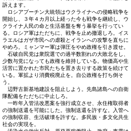
:
訴えます。
ロシアプーチン大統領はウクライナへの侵略戦争を
開始し、３年４カ月以上経った今も戦争を継続し、ウ
クライナ人民の命と生活基盤を奪う暴挙を行ってい
る。ロシア軍はただちに、戦争を止め撤退しろ。イス
ラエルはガザ市民への虐殺とイランへの攻撃を直ちに
やめろ。ミャンマー軍は弾圧をやめ政権を引き渡せ。
石破自民党は衆院選での過半数割れの大敗北をし、
少数与党になっても政権を維持している。物価高や生
活苦に置かれた市民たちを置き去りする政策を続けて
いる。軍拡より消費税廃止を。自公政権を打ち倒そ
う。
辺野古新基地建設を阻止しよう。先島諸島への自衛
隊配備をただちに中止しろ。
一昨年入管法改悪案を強行成立させ、永住権取得者
の強制送還を可能にした。強制送還を許すな。入管へ
の強制収容、生活破壊を許すな。多民族・多文化共生
社会の実現を。