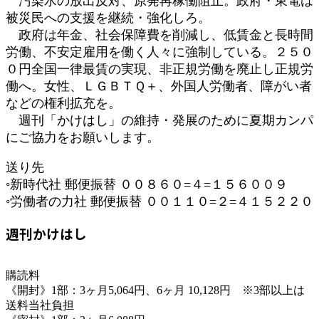
汚染水の放出反対、原発再稼働阻止。政府・東電は
被災民への支援を継続・強化しろ。
政府は年金、社会保障費を削減し、低賃金と長時間
労働、不安定雇用を働く人々に強制している。２５０
０円全国一律最賃の実現、非正規労働を廃止し正規労
働へ。女性、ＬＧＢＴＱ＋、外国人労働者、障がい者
などの権利拡充を。
週刊「かけはし」の維持・発展のために夏期カンパ
にご協力をお願いします。
送り先
◦新時代社 郵便振替 ００８６０=４=１５６００９
◦労働者の力社 郵便振替 ００１１０=２=４１５２２０
週刊かけはし
購読料
《開封》1部：3ヶ月5,064円、6ヶ月 10,128円 ※3部以上は
送料当社負担