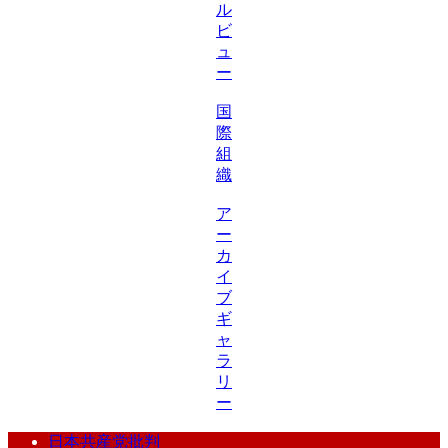
ル
ビ
ュ
ー
国
際
組
織
ア
ー
カ
イ
ブ
ギ
ャ
ラ
リ
ー
日本共産党批判