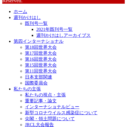
Reserved.
ホーム
週刊かけはし
既刊号一覧
2021年既刊号一覧
週刊かけはしアーカイブス
第四インターナショナル
第18回世界大会
第17回世界大会
第16回世界大会
第15回世界大会
第11回世界大会
日本支部関連
国際委員会
私たちの主張
私たちの視点・主張
重要記事・論文
インターナショナルビュー
新型コロナウイルス感染症について
尖閣・領土問題について
JRCL大会報告