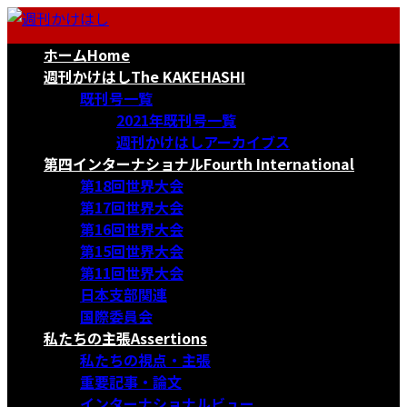
コ
ナ
ン
ビ
ホーム
Home
テ
ゲ
ン
ー
週刊かけはし
The KAKEHASHI
ツ
シ
既刊号一覧
へ
ョ
2021年既刊号一覧
ス
ン
週刊かけはしアーカイブス
キ
に
第四インターナショナル
Fourth International
ッ
移
第18回世界大会
プ
動
第17回世界大会
第16回世界大会
第15回世界大会
第11回世界大会
日本支部関連
国際委員会
私たちの主張
Assertions
私たちの視点・主張
重要記事・論文
インターナショナルビュー