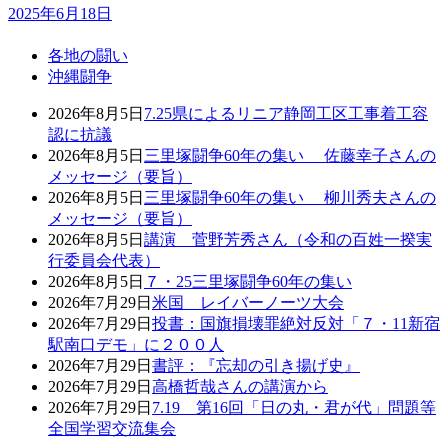
2025年6月18日
各地の闘い
沖縄闘争
2026年8月5日
7.25県によるリニア静岡工区工事着工容
認に抗議
2026年8月5日
三里塚闘争60年の集い 佐藤幸子さんの
メッセージ（要旨）
2026年8月5日
三里塚闘争60年の集い 柳川秀夫さんの
メッセージ（要旨）
2026年8月5日
講演 菅野芳秀さん（令和の百姓一揆実
行委員会代表）
2026年8月5日
７・25三里塚闘争60年の集い
2026年7月29日
米国 レイバーノーツ大会
2026年7月29日
投書：国旗損壊罪絶対反対「７・11新宿
駅南口デモ」に２００人
2026年7月29日
書評：『忘却の引き揚げ史』
2026年7月29日
高橋哲哉さんの講演から
2026年7月29日
7.19 第16回「日の丸・君が代」問題等
全国学習交流集会