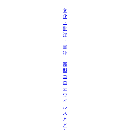
文
化
・
批
評
・
書
評
新
型
コ
ロ
ナ
ウ
イ
ル
ス
と
ど