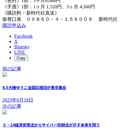
《密封》1部：3ヶ月6,088円
《手渡》1部：1ヶ月 1,520円、3ヶ月 4,560円
《購読料・新時代社直送》
振替口座 ００８６０－４－１５６００９ 新時代社
購読申込み
Facebook
X
Bluesky
LINE
Copy
前の記事
6.5大椿ゆうこ全国応援団が東京集会
2025年6月18日
次の記事
５・24経済安保法からサイバー防御法が示す未来を問う