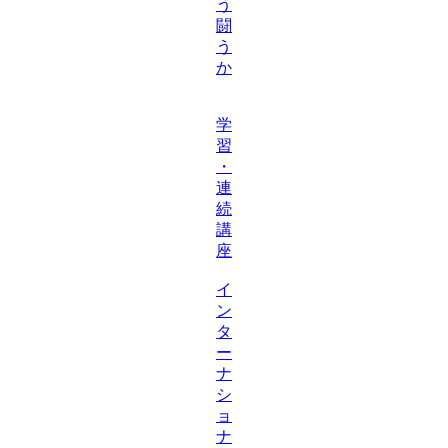
う
闘
う
か
学
習
・
連
続
講
座
イ
ン
タ
ー
ナ
シ
ョ
ナ