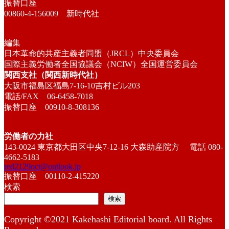
振替口座
00860-4-156009 新時代社
編集
日本革命的共産主義者同盟（JRCL）中央委員会
国際主義労働者全国協議会（NCIW）全国運営委員会
関西支社（関西新時代社）
大阪市福島区福島7-16-10吉村ビル203
電話/FAX 06-6458-7018
振替口座 00910-8-308136
労働者の力社
143-0024 東京都大田区中央7-12-16 大森助産院方 電話 080-
4662-5183
red2129oct@outlook.jp
振替口座 00110-2-415220
検索
検索
Copyright ©2021 Kakehashi Editorial board. All Rights