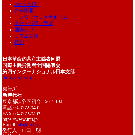
内ゲバ批判
青年同盟
インターナショナルビュー
文化・批評・学習
国際組織
コラム架橋
資料
日本革命的共産主義者同盟
国際主義労働者全国協議会
第四インターナショナル日本支部
https://jrcl.info/
発行所
新時代社
東京都渋谷区初台1-50-4-103
電話 03-3372-9401
FAX 03-3372-9402
https://www.jrcl.jp
E-mail
info@jrcl.jp
発行人 山口 明