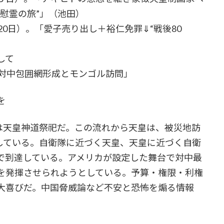
慰霊の旅”」（池田）
0日）。「愛子売り出し＋裕仁免罪⇓“戦後80
して
対中包囲網形成とモンゴル訪問」
を
は天皇神道祭祀だ。この流れから天皇は、被災地訪
”している。自衛隊に近づく天皇、天皇に近づく自衛
で到達している。アメリカが設定した舞台で対中最
を発揮させられようとしている。予算・権限・利権
大喜びだ。中国脅威論など不安と恐怖を煽る情報