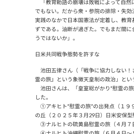
「教育勅語の崩壊は敗戦によって自然
でもない。だから衆・参院の排除・失効
実践のなかで日本国憲法が定着し、教育
ずである。油断が過ぎた。でもまだ間に
うではないか」。
日米共同戦争態勢を許すな
池田五律さん（「戦争に協力しない！さ
霊の旅』という象徴天皇制の政治」とい
池田さんは、「皇室総がかり“慰霊の旅
した。
①アキヒト“慰霊の旅”の出発点（１９９
の丘（２０２５年３月29日）日米安保型
③ナルヒトの硫黄島慰霊の旅（４月７
④ナルヒト沖縄慰霊の旅（６月４日～