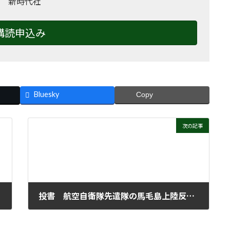
 新時代社
購読申込み
Bluesky
Copy
次の記事
投書 航空自衛隊先遣隊の馬毛島上陸反対闘争報告
2025年8月20日