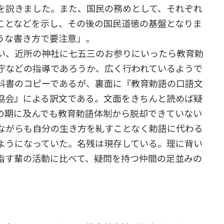
を説きました。また、国民の務めとして、それぞれ
ことなどを示し、その後の国民道徳の基盤となりま
うな書き方で要注意」。
い、近所の神社に七五三のお参りにいったら教育勅
庁などの指導であろうか、広く行われているようで
科書のコピーであるが、裏面に『教育勅語の口語文
協会』による訳文である。文面をきちんと読めば疑
の期に及んでも教育勅語体制から脱却できていない
ながらも自分の生き方を糺すことなく勅語に代わる
ようになっていた。名残は現存している。理に背い
指す輩の活動に比べて、疑問を持つ仲間の足並みの