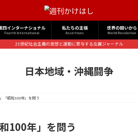
第四インターナショナル
私たちの主張
世界の闘いから
Fourth International
Assertions
World Revolution
21世紀社会主義の思想と運動に寄与する左翼ジャーナル
日本地域・沖縄闘争
0年」「昭和100年」を問う
昭和100年」を問う