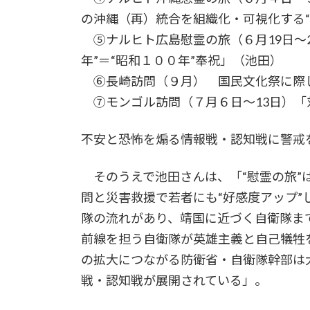
の沖縄（再）統合を組織化・可視化する“
⑤ナルヒト広島慰霊の旅（６月19日～2
年”＝“昭和１００年”奉祝」（池田）
⑥長崎訪問（９月） 国民文化祭に際
⑦モンゴル訪問（７月６日～13日）「
不安と恐怖を煽る情報戦・認知戦に警戒
そのうえで池田さんは、「“慰霊の旅”
問と災害救援で若者にも“好感度アップ
隊の流れがあり、靖国に近づく自衛隊ま
前線を担う自衛隊が英雄主義と自己犠牲
の拡大につながる防衛省・自衛隊幹部は
戦・認知戦が展開されている」。