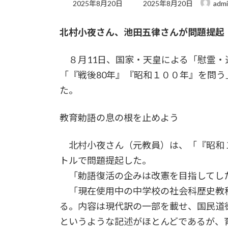
最
2025年8月20日
2025年8月20日
adm
終
更
北村小夜さん、池田五律さんが問題提起
新
日
時
８月11日、国家・天皇による「慰霊・
:
「『戦後80年』『昭和１００年』を問
た。
教育勅語の息の根を止めよう
北村小夜さん（元教員）は、「『昭和
トルで問題提起した。
「勅語復活の企みは改憲を目指してし
「現在使用中の中学校の社会科歴史教
る。内容は現代訳の一部を載せ、国民道
というような記述がほとんどであるが、