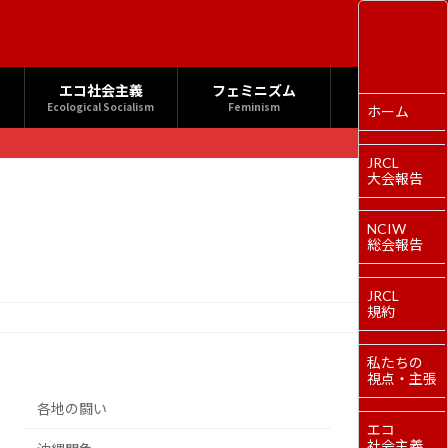
エコ社会主義
フェミニズム
Ecological Socialism
Feminism
ホーム
JRCL
大会報告
NCIW
総会報告
JRCL
規約
私たちの
視点・主張
各地の闘い
エコ
社会主義