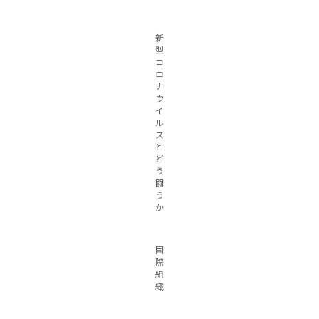
新
型
コ
ロ
ナ
ウ
イ
ル
ス
と
ど
う
闘
う
か
国
際
組
織