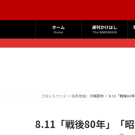
コ
ナ
ン
ビ
テ
ゲ
ン
ー
ホーム
週刊かけはし
ツ
シ
Home
The KAKEHASHI
へ
ョ
ス
ン
キ
に
ッ
移
プ
動
フロントページ
日本地域・沖縄闘争
8.11「戦後8
8.11「戦後80年」「