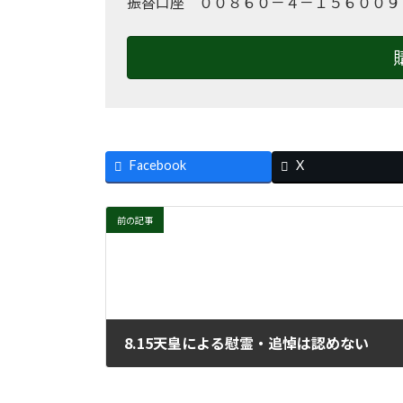
振替口座 ００８６０－４－１５６００９
Facebook
X
前の記事
8.15天皇による慰霊・追悼は認めない
2025年8月20日