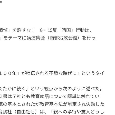
in
追悼」を許すな！ 8・15反「靖国」行動は、
う」をテーマに講演集会（南部労政会館）を行っ
１００年』が喧伝される不穏な時代に」というタイ
たたかに続く」という観点から次のように述べた。
科書は７社とも教育勅語について簡単に触れてい
徳の基本とされたが教育基本法が制定され失効した
育鵬社（自由社も）は、『親への孝行や友人どうし