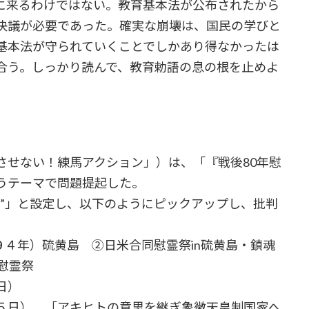
に来るわけではない。教育基本法が公布されたから
決議が必要であった。確実な崩壊は、国民の学びと
基本法が守られていくことでしかあり得なかったは
合う。しっかり読んで、教育勅語の息の根を止めよ
せない！練馬アクション」）は、「『戦後80年慰
うテーマで問題提起した。
”」と設定し、以下のようにピックアップし、批判
４年）硫黄島 ②日米合同慰霊祭in硫黄島・鎮魂
慰霊祭
日）
５日）。「アキヒトの意思を継ぎ象徴天皇制国家へ