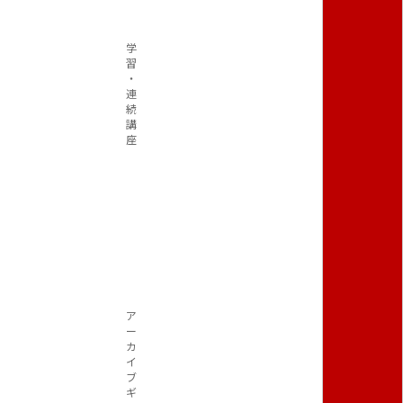
学
習
・
連
続
講
座
ア
ー
カ
イ
ブ
ギ