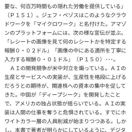
要な、何百万時間もの隠れた労働を提供している」
（Ｐ１５１）。ジェフ・ベゾスはこのようなクラウ
ドワークを「マイクロワーク」と名付けた。アマゾ
ンのプラットフォームには、次の様な宣伝が並ぶ。
「レシートの画像を見て何のレシートかを特定する
報酬０・０２ドル」「画像の中にある適所を丁寧に
入力する報酬０・０１ドル」（Ｐ１５０）･･･。
ＡＩの開発競争が米中対立を煽っている。ＡＩの
生産とサービスへの実装が、生産性を格段に上げる
だろうとの期待が、関連株への資本の集中を促して
きた。中国が「ディープシーク」を開発したこと
で、アメリカの独占状態が揺らいでいる。ＡＩの実
装は人間の仕事を奪うと危惧されている。すでにホ
ワイトカラー層の人員削減が始まりつつある。しか
し、本書で著者が明らかにしているように、デジタ