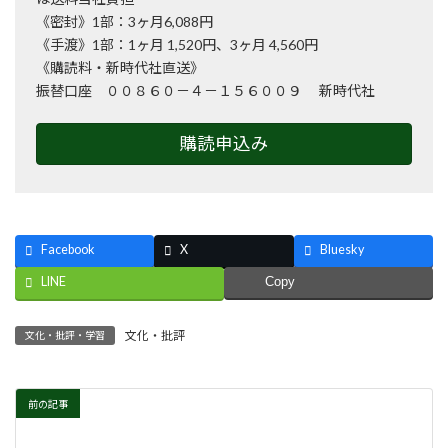
《密封》1部：3ヶ月6,088円
《手渡》1部：1ヶ月 1,520円、3ヶ月 4,560円
《購読料・新時代社直送》
振替口座 ００８６０－４－１５６００９ 新時代社
購読申込み
Facebook
X
Bluesky
LINE
Copy
文化・批評
文化・批評・学習
前の記事