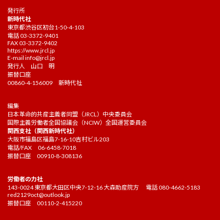
発行所
新時代社
東京都渋谷区初台1-50-4-103
電話 03-3372-9401
FAX 03-3372-9402
https://www.jrcl.jp
E-mail
info@jrcl.jp
発行人 山口 明
振替口座
00860-4-156009 新時代社
編集
日本革命的共産主義者同盟（JRCL）中央委員会
国際主義労働者全国協議会（NCIW）全国運営委員会
関西支社（関西新時代社）
大阪市福島区福島7-16-10吉村ビル203
電話/FAX 06-6458-7018
振替口座 00910-8-308136
労働者の力社
143-0024 東京都大田区中央7-12-16 大森助産院方 電話 080-4662-5183
red2129oct@outlook.jp
振替口座 00110-2-415220