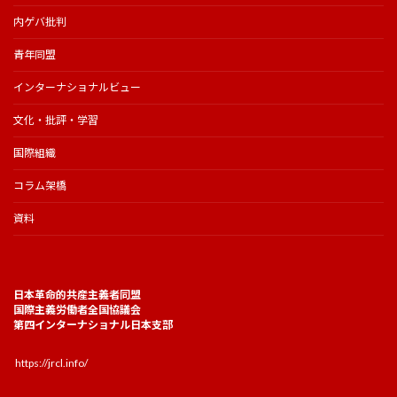
内ゲバ批判
青年同盟
インターナショナルビュー
文化・批評・学習
国際組織
コラム架橋
資料
日本革命的共産主義者同盟
国際主義労働者全国協議会
第四インターナショナル日本支部
https://jrcl.info/