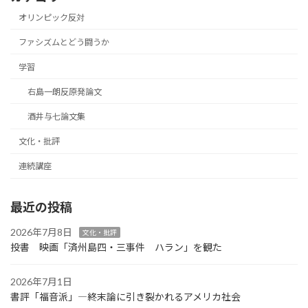
オリンピック反対
ファシズムとどう闘うか
学習
右島一朗反原発論文
酒井与七論文集
文化・批評
連続講座
最近の投稿
2026年7月8日
文化・批評
投書 映画「済州島四・三事件 ハラン」を観た
2026年7月1日
書評「福音派」―終末論に引き裂かれるアメリカ社会