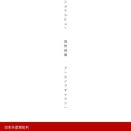
シ
ョ
ナ
ル
ビ
ュ
ー
国
際
組
織
ア
ー
カ
イ
ブ
ギ
ャ
ラ
リ
ー
日本共産党批判