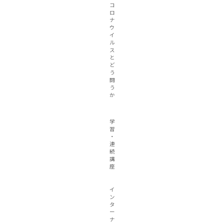
コ
ロ
ナ
ウ
イ
ル
ス
と
ど
う
闘
う
か
学
習
・
連
続
講
座
イ
ン
タ
ー
ナ