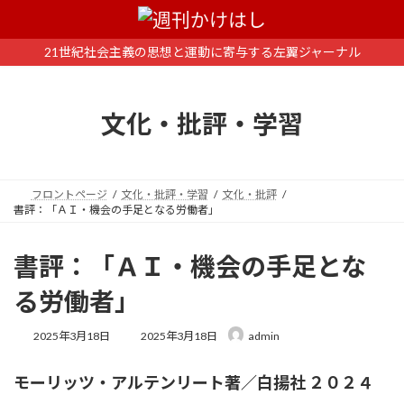
コ
ナ
ン
ビ
テ
ゲ
21世紀社会主義の思想と運動に寄与する左翼ジャーナル
ン
ー
ツ
シ
へ
ョ
文化・批評・学習
ス
ン
キ
に
ッ
移
プ
動
フロントページ
文化・批評・学習
文化・批評
書評：「ＡＩ・機会の手足となる労働者」
書評：「ＡＩ・機会の手足とな
る労働者」
最
2025年3月18日
2025年3月18日
admin
終
更
モーリッツ・アルテンリート著／白揚社 ２０２４
新
日