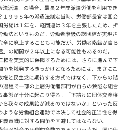
合法派遣」の場合、最長２年間派遣労働を利用でき
？１９９８年の派遣法制定当時、労働部長官は国会
国労総は１年を、経団連は３年を主張したため、折
労働法というものだ。労働者階級の総団結が実現さ
完全に廃止することも可能だが、労働者階級が自ら
遣」の期間が２年以上になる可能性もあるのだ。
三権を実質的に保障するためには、さらに進んで下
闘争を触発するきっかけとなるためには、まさにこ
政権と民主党に期待する方式ではなく、下からの階
の過程で一部の上層労働者部門が自らの狭隘な組合
る事態が十分に起こり得る。「下請けに団体交渉権
から我々の成果給が減るのではないか」といった反
のような労働組合運動では決して社会的正当性を得
主義意識に対する闘争を回避してはならない。
階級が社会の圧倒的多数であるという点だ。同じ仕