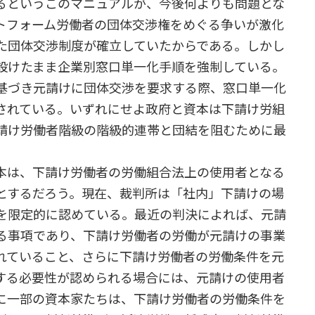
るというこのマニュアルが、今後何よりも問題とな
トフォーム労働者の団体交渉権をめぐる争いが激化
た団体交渉制度が確立していたからである。しかし
設けたまま企業別窓口単一化手順を強制している。
基づき元請けに団体交渉を要求する際、窓口単一化
されている。いずれにせよ政府と資本は下請け労組
請け労働者階級の階級的連帯と団結を阻むために最
本は、下請け労働者の労働組合法上の使用者となる
とするだろう。現在、裁判所は「社内」下請けの場
を限定的に認めている。最近の判決によれば、元請
る事項であり、下請け労働者の労働が元請けの事業
れていること、さらに下請け労働者の労働条件を元
する必要性が認められる場合には、元請けの使用者
に一部の資本家たちは、下請け労働者の労働条件を