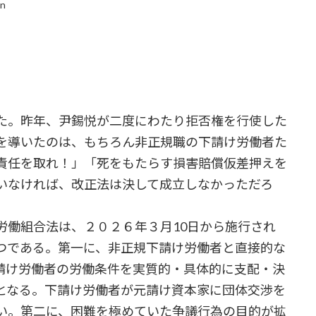
in
た。昨年、尹錫悦が二度にわたり拒否権を行使した
を導いたのは、もちろん非正規職の下請け労働者た
責任を取れ！」「死をもたらす損害賠償仮差押えを
いなければ、改正法は決して成立しなかっただろ
働組合法は、２０２６年３月10日から施行され
つである。第一に、非正規下請け労働者と直接的な
請け労働者の労働条件を実質的・具体的に支配・決
となる。下請け労働者が元請け資本家に団体交渉を
い。第二に、困難を極めていた争議行為の目的が拡