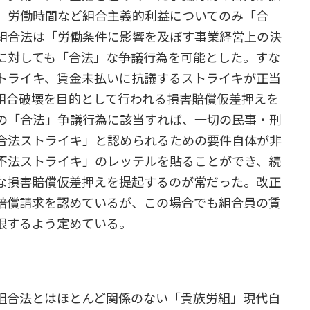
、労働時間など組合主義的利益についてのみ「合
組合法は「労働条件に影響を及ぼす事業経営上の決
に対しても「合法」な争議行為を可能とした。すな
トライキ、賃金未払いに抗議するストライキが正当
組合破壊を目的として行われる損害賠償仮差押えを
の「合法」争議行為に該当すれば、一切の民事・刑
合法ストライキ」と認められるための要件自体が非
不法ストライキ」のレッテルを貼ることができ、続
な損害賠償仮差押えを提起するのが常だった。改正
賠償請求を認めているが、この場合でも組合員の賃
限するよう定めている。
組合法とはほとんど関係のない「貴族労組」現代自