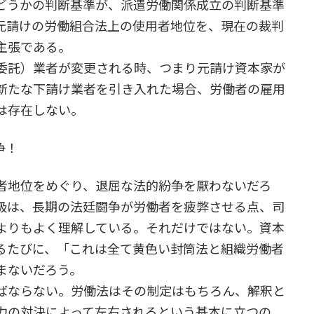
どうかの判断基準が、派遣労働関係成立の判断基準
元請けの労働組合法上の使用者地位を、現在の裁判
主張である。
委託）業者が変更される時、つまり元請け資本家が
新たな下請け業者を引き入れた場合、労働者の雇用
は存在しない。
争！
者地位をめぐり、退屈な法的紛争を厭わないだろ
級は、長期の法廷闘争が労働者を疲弊させる点、司
よりもよく理解している。それだけではない。資本
るたびに、「これは全て黄色い封筒法と組織労働者
まないだろう。
ばならない。労働法はその制定はもちろん、解釈と
力の対決によって左右されるという基本に立つの