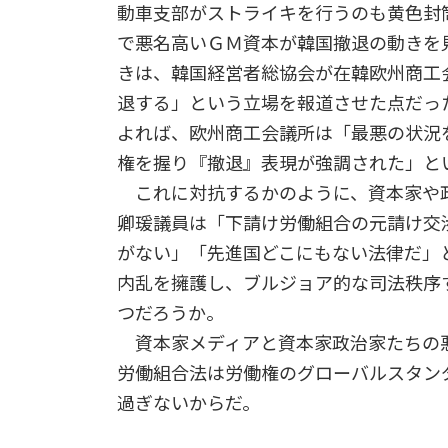
動車支部がストライキを行うのも黄色封
で悪名高いＧＭ資本が韓国撤退の動きを
きは、韓国経営者総協会が在韓欧州商工
退する」という立場を報道させた点だっ
よれば、欧州商工会議所は「最悪の状況
権を握り『撤退』表現が強調された」と
これに対抗するかのように、資本家や
卿瑗議員は「下請け労働組合の元請け交
がない」「先進国どこにもない法律だ」
内乱を擁護し、ブルジョア的な司法秩序
つだろうか。
資本家メディアと資本家政治家たちの悪
労働組合法は労働権のグローバルスタン
過ぎないからだ。