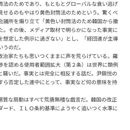
筒法のためであり、もともとグローバルな食い逃げ
見せるのもやはり黄色封筒法のためという。驚くべ
会議所を煽り立て「黄色い封筒法のため韓国から撤
た。その後、メディア取材で明らかになった事実に
を想定した例示に過ぎない」とし、「経団連が主導
いうのだ。
政治家たちも思いつくままに声を荒らげている。羅
渉を認める使用者範囲拡大（第２条）は世界に類例
と騒いだ。事実とは完全に相反する話だ。尹錫悦の
すら否定した連中にとって、事実など何の意味を持
質な扇動はすべて荒唐無稽な戯言だ。韓国の改正
ダード、ＩＬＯ条約基準にようやく追いつく水準に