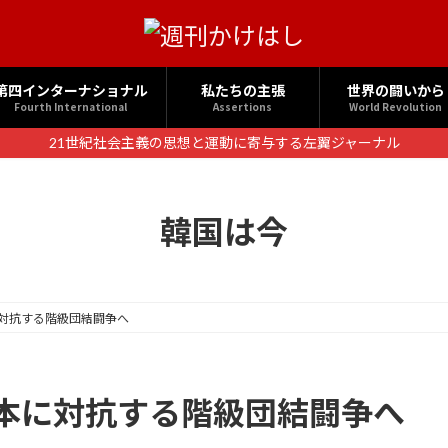
第四インターナショナル
私たちの主張
世界の闘いから
Fourth International
Assertions
World Revolution
21世紀社会主義の思想と運動に寄与する左翼ジャーナル
韓国は今
対抗する階級団結闘争へ
本に対抗する階級団結闘争へ