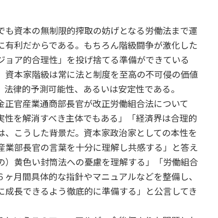
でも資本の無制限的搾取の妨げとなる労働法まで運
に有利だからである。もちろん階級闘争が激化した
ジョア的合理性」を投げ捨てる準備ができている
、資本家階級は常に法と制度を至高の不可侵の価値
、法律的予測可能性、あるいは安定性である。
金正官産業通商部長官が改正労働組合法について
実性を解消すべき主体でもある」「経済界は合理的
は、こうした背景だ。資本家政治家としての本性を
産業部長官の言葉を十分に理解し共感する」と答え
の）黄色い封筒法への憂慮を理解する」「労働組合
６ヶ月間具体的な指針やマニュアルなどを整備し、
に成長できるよう徹底的に準備する」と公言してき