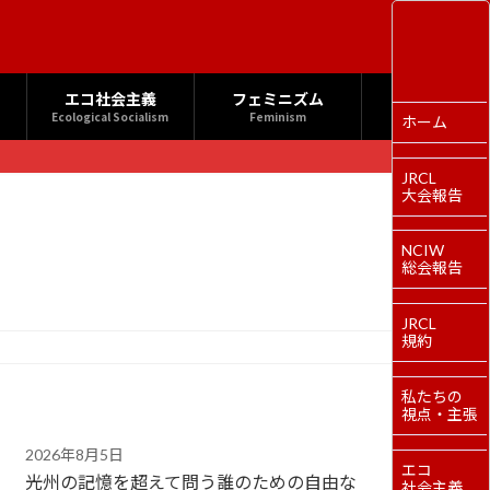
エコ社会主義
フェミニズム
Ecological Socialism
Feminism
ホーム
JRCL
大会報告
NCIW
総会報告
JRCL
規約
私たちの
視点・主張
2026年8月5日
エコ
光州の記憶を超えて問う誰のための自由な
社会主義