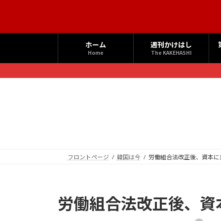
コ
ナ
ン
ビ
テ
ゲ
ン
ー
ホーム
週刊かけはし
ツ
シ
Home
The KAKEHASHI
へ
ョ
ス
ン
キ
に
ッ
移
プ
動
フロントページ
韓国は今
労働組合法改正後、資本に
労働組合法改正後、資