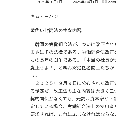
最
2025年10月1日
2025年10月1日
adm
終
更
キム・ヨハン
新
日
時
黄色い封筒法の主な内容
:
韓国の労働組合法が、ついに改正され
まさにその法律である。労働組合法改正
ちの長年の闘争である。「本当の社長が
廃止せよ！」と叫んだ労働者闘士たちが
う。
２０２５年９月９日に公布された改正労
る予定だ。改正法の主な内容は大きく三
契約関係がなくても、元請け資本家が下
定している場合、労働組合法上の使用者
要求すれば、これに応じなければならな