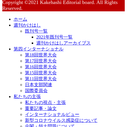
Copyright ©2021 Kakehashi Editorial board. All Rights
Reserved.
ホーム
週刊かけはし
既刊号一覧
2021年既刊号一覧
週刊かけはしアーカイブス
第四インターナショナル
第18回世界大会
第17回世界大会
第16回世界大会
第15回世界大会
第11回世界大会
日本支部関連
国際委員会
私たちの主張
私たちの視点・主張
重要記事・論文
インターナショナルビュー
新型コロナウイルス感染症について
尖閣・領土問題について