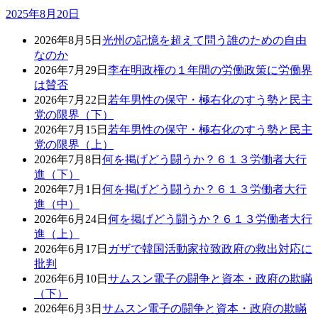
2025年8月20日
2026年8月5日
光州の記憶を超えて問う誰のための自由
なのか
2026年7月29日
李在明政権の１年間の労働政策に労働界
は賛否
2026年7月22日
若年男性の保守・極右化のすう勢と民主
党の限界（下）
2026年7月15日
若年男性の保守・極右化のすう勢と民主
党の限界（上）
2026年7月8日
何を掲げどう闘うか？６１３労働者大行
進（下）
2026年7月1日
何を掲げどう闘うか？６１３労働者大行
進（中）
2026年6月24日
何を掲げどう闘うか？６１３労働者大行
進（上）
2026年6月17日
ガザで韓国活動家拉致政府の救出対応に
批判
2026年6月10日
サムスン電子の闘争と資本・政府の欺瞞
（下）
2026年6月3日
サムスン電子の闘争と資本・政府の欺瞞