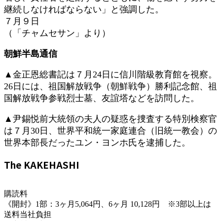
継続しなければならない」と強調した。
７月９日
（「チャムセサン」より）
朝鮮半島通信
▲金正恩総書記は７月24日に信川階級教育館を視察。
26日には、祖国解放戦争（朝鮮戦争）勝利記念館、祖
国解放戦争参戦烈士墓、友誼塔などを訪問した。
▲尹錫悦前大統領の夫人の疑惑を捜査する特別検察官
は７月30日、世界平和統一家庭連合（旧統一教会）の
世界本部長だったユン・ヨンホ氏を逮捕した。
The KAKEHASHI
購読料
《開封》1部：3ヶ月5,064円、6ヶ月 10,128円 ※3部以上は
送料当社負担