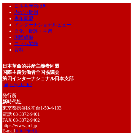
日本共産党批判
内ゲバ批判
青年同盟
インターナショナルビュー
文化・批評・学習
国際組織
コラム架橋
資料
日本革命的共産主義者同盟
国際主義労働者全国協議会
第四インターナショナル日本支部
https://jrcl.info/
発行所
新時代社
東京都渋谷区初台1-50-4-103
電話 03-3372-9401
FAX 03-3372-9402
https://www.jrcl.jp
E-mail
info@jrcl.jp