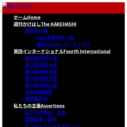
コ
ナ
ン
ビ
ホーム
Home
テ
ゲ
ン
ー
週刊かけはし
The KAKEHASHI
ツ
シ
既刊号一覧
へ
ョ
2021年既刊号一覧
ス
ン
週刊かけはしアーカイブス
キ
に
第四インターナショナル
Fourth International
ッ
移
第18回世界大会
プ
動
第17回世界大会
第16回世界大会
第15回世界大会
第11回世界大会
日本支部関連
国際委員会
私たちの主張
Assertions
私たちの視点・主張
重要記事・論文
インターナショナルビュー