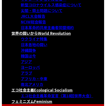
新型コロナウイルス感染症について
尖閣・領土問題について
JRCL大会報告
NCIW総会報告
日本革命的共産主義者同盟規約
世界の闘いから
World Revolution
ウクライナ特集
日本各地の闘い
沖縄闘争
韓国は今
アジア
ヨーロッパ
アラブ
アフリカ・中東
南北アメリカ
エコ社会主義
Ecological Socialism
エコ社会主義革命宣言〈第18回世界大会〉
フェミニズム
Feminism