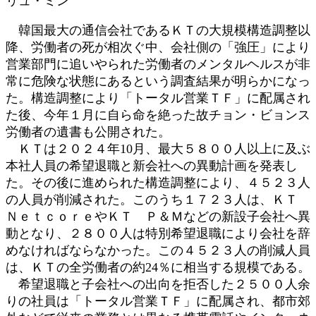
リュ・ミン
新
日
韓国最大の通信会社であるＫＴの大規模構造調整以
時
降、労働者の死が相次ぐ中、会社側の「強圧」により
:
営業部門に追いやられた労働者のメンタルヘルスが非
常に危険な状態にあるという調査結果が明らかになっ
た。構造調整により「トータル営業ＴＦ」に配属され
た後、今年１月に自ら命を絶った故チョン・ビョンス
労働者の遺書も公開された。
ＫＴは２０２４年10月、最大５８００人以上に及ぶ
本社人員の希望退職と新会社への異動計画を発表し
た。その後に進められた構造調整により、４５２３人
の人員が削減された。このうち１７２３人は、ＫＴ
ＮｅｔｃｏｒｅやＫＴ Ｐ＆Ｍなどの新設子会社へ異
動となり、２８００人は特別希望退職により会社を辞
めなければならなかった。この４５２３人の削減人員
は、ＫＴの全労働者の約24％に相当する規模である。
希望退職と子会社への出向を拒否した２５００人余
りの社員は「トータル営業ＴＦ」に配属され、都市郊