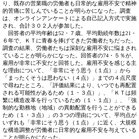
り、既存の営業職の労働者も日常的な雇用不安で精神
的苦痛に苦しんでいることが明らかになった。調査
は、オンラインアンケートによる自己記入方式で実施
され、合計３０２人が参加した。
回答者の平均年齢は52・７歳、平均勤続年数は21・
６年で、ＫＴに青春を捧げてきた労働者たちだった。
調査の結果、労働者たちは深刻な雇用不安に悩まされ
ていることが明らかになった。回答者の74・５％が、
雇用が非常に不安だと回答した。雇用不安を感じる主
な理由について、「非常にそう思う（１点）」から
「まったくそうは思わない（４点）」までの４点尺度
で尋ねたところ、「評価結果により、いつでも再配置
される可能性があるため（１・３点）」、「ＫＴは頻
繁に構造改革を行っているため（１・１点）」、「強
制的な勤務地（地域）の異動配置を行うことができる
ため（１・３点）」の３つの理由について、平均点が
いずれも「非常にそう思う（１点）」に近く、大規模
な構造調整が労働者に日常的な雇用不安を与えている
ことが明らかになった。