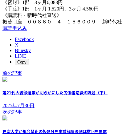
《密封》1部：3ヶ月6,088円
《手渡》1部：1ヶ月 1,520円、3ヶ月 4,560円
《購読料・新時代社直送》
振替口座 ００８６０－４－１５６００９ 新時代社
購読申込み
Facebook
X
Bluesky
LINE
Copy
前の記事
第21代大統領選挙が明らかにした労働者階級の課題（下）
2025年7月30日
次の記事
世宗大学が集会禁止の仮処分を申請解雇者側は撤回を要求