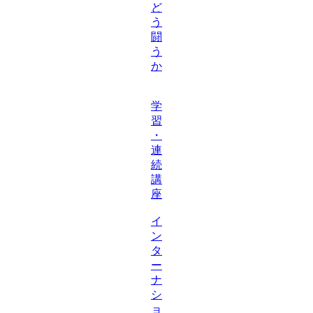
ど
う
闘
う
か
学
習
・
連
続
講
座
イ
ン
タ
ー
ナ
シ
ョ