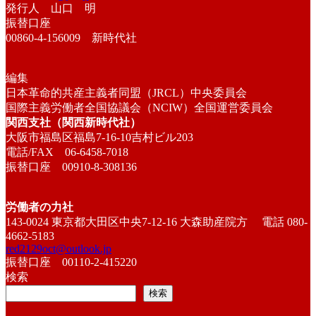
発行人 山口 明
振替口座
00860-4-156009 新時代社
編集
日本革命的共産主義者同盟（JRCL）中央委員会
国際主義労働者全国協議会（NCIW）全国運営委員会
関西支社（関西新時代社）
大阪市福島区福島7-16-10吉村ビル203
電話/FAX 06-6458-7018
振替口座 00910-8-308136
労働者の力社
143-0024 東京都大田区中央7-12-16 大森助産院方 電話 080-
4662-5183
red2129oct@outlook.jp
振替口座 00110-2-415220
検索
検索