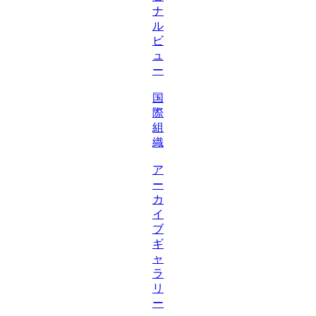
ナ
ル
ビ
ュ
ー
国
際
組
織
ア
ー
カ
イ
ブ
ギ
ャ
ラ
リ
ー