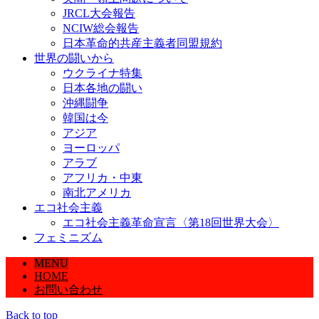
JRCL大会報告
NCIW総会報告
日本革命的共産主義者同盟規約
世界の闘いから
ウクライナ特集
日本各地の闘い
沖縄闘争
韓国は今
アジア
ヨーロッパ
アラブ
アフリカ・中東
南北アメリカ
エコ社会主義
エコ社会主義革命宣言〈第18回世界大会〉
フェミニズム
MENU
HOME
お問い合わせ
Back to top