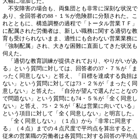
大幅に増加した。
不安障害の場合も、両集団とも非常に深刻な状況で
あり、全回答者の88・１％が危険群に分類された。こ
れとともに、構造調整の過程で「トータル営業ＴＦ」
に配属された労働者は、新しい職務に関する適切な教
育も受けられないまま、適性にも合わない営業業務に
「強制配属」され、大きな困難に直面してきた状況も
伺えた。
「適切な教育訓練が提供されており、やりがいがあ
る」という質問に対しては、回答者の37・７％が「ま
ったく同意しない」と答え、「目標を達成する負担は
ない」という質問に対しては73・２％が「まったく同
意しない」と答えた。「自分が望んで選んだことなの
で問題ない」という質問にも74・５％が「全く同意し
ない」と答え、75・２％が「私は営業に向いている」
という項目に対して「全く同意しない」と明言した。
「全く同意しない」（１点）から「非常に同意す
る」（４点）までの４点尺度で平均点を算出すると、
従来の営業職の労働者は各質問に対する回答の平均点