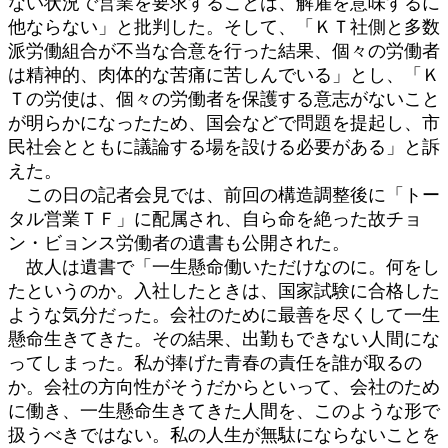
ない状況で営業を要求することは、解雇を意味するに
他ならない」と批判した。そして、「ＫＴ社側と多数
派労働組合が不当な合意を行った結果、個々の労働者
は精神的、肉体的な苦痛に苦しんでいる」とし、「Ｋ
Ｔの労使は、個々の労働者を保護する意志がないこと
が明らかになったため、国会などで問題を提起し、市
民社会とともに議論する場を設ける必要がある」と訴
えた。
この日の記者会見では、前回の構造調整後に「トー
タル営業ＴＦ」に配属され、自ら命を絶った故チョ
ン・ビョンス労働者の遺書も公開された。
故人は遺書で「一生懸命働いただけなのに。何をし
たというのか。入社したときは、国家試験に合格した
ような気分だった。会社のために最善を尽くして一生
懸命生きてきた。その結果、出勤もできない人間にな
ってしまった。私が捧げた青春の責任を誰が取るの
か。会社の方向性がそうだからといって、会社のため
に働き、一生懸命生きてきた人間を、このような形で
扱うべきではない。私の人生が無駄にならないことを