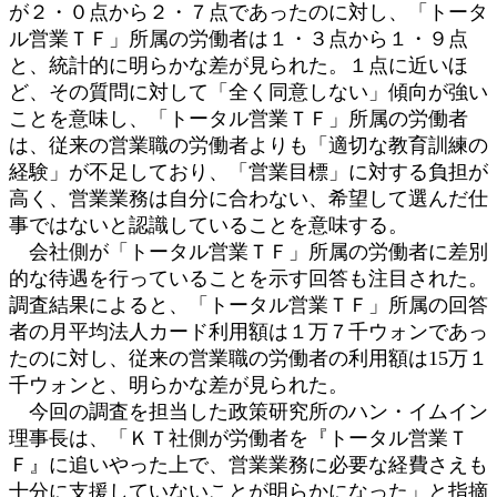
が２・０点から２・７点であったのに対し、「トータ
ル営業ＴＦ」所属の労働者は１・３点から１・９点
と、統計的に明らかな差が見られた。１点に近いほ
ど、その質問に対して「全く同意しない」傾向が強い
ことを意味し、「トータル営業ＴＦ」所属の労働者
は、従来の営業職の労働者よりも「適切な教育訓練の
経験」が不足しており、「営業目標」に対する負担が
高く、営業業務は自分に合わない、希望して選んだ仕
事ではないと認識していることを意味する。
会社側が「トータル営業ＴＦ」所属の労働者に差別
的な待遇を行っていることを示す回答も注目された。
調査結果によると、「トータル営業ＴＦ」所属の回答
者の月平均法人カード利用額は１万７千ウォンであっ
たのに対し、従来の営業職の労働者の利用額は15万１
千ウォンと、明らかな差が見られた。
今回の調査を担当した政策研究所のハン・イムイン
理事長は、「ＫＴ社側が労働者を『トータル営業Ｔ
Ｆ』に追いやった上で、営業業務に必要な経費さえも
十分に支援していないことが明らかになった」と指摘