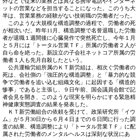
外などで従来の業務とは異なる携帯電話やインターネ
ットの営業などを担当することになった。このうち大
半は、営業業務の経験がない技術職の労働者だった。
このような大規模な構造調整の過程で、労働者の死
が相次いだ。昨年11月、構造調整で名誉退職した労働
者が退職１週間後に心臓発作で突然死亡し、今年１月
と５月には「トータル営業ＴＦ」所属の労働者２人が
自ら命を絶った。新設立の子会社ネットコア所属の労
働者１人も先月自殺したという。
公共運輸労組所属のＫＴ新労組は、相次ぐ労働者の
死は、会社側の「強圧的な構造調整」と「暴力的な競
争で労働者を追い込む組織文化」に起因する「構造的
惨事」であると主張し、９日午前、国会議員会館で記
者会見を開き、このような現実を明らかにする緊急精
神健康実態調査の結果を発表した。
ＫＴ新労働組合の依頼を受けて、政策研究所「イウ
ム」が５月30日から６月４日までの６日間に行った調
査の結果、構造調整により「トータル営業ＴＦ」に配
属された労働者のメンタルヘルスは深刻な状況にあ