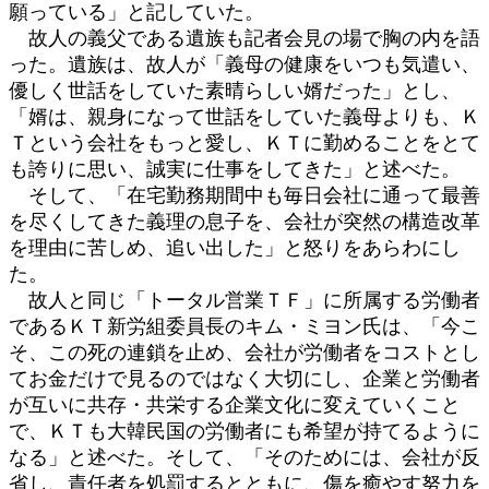
願っている」と記していた。
故人の義父である遺族も記者会見の場で胸の内を語
った。遺族は、故人が「義母の健康をいつも気遣い、
優しく世話をしていた素晴らしい婿だった」とし、
「婿は、親身になって世話をしていた義母よりも、Ｋ
Ｔという会社をもっと愛し、ＫＴに勤めることをとて
も誇りに思い、誠実に仕事をしてきた」と述べた。
そして、「在宅勤務期間中も毎日会社に通って最善
を尽くしてきた義理の息子を、会社が突然の構造改革
を理由に苦しめ、追い出した」と怒りをあらわにし
た。
故人と同じ「トータル営業ＴＦ」に所属する労働者
であるＫＴ新労組委員長のキム・ミヨン氏は、「今こ
そ、この死の連鎖を止め、会社が労働者をコストとし
てお金だけで見るのではなく大切にし、企業と労働者
が互いに共存・共栄する企業文化に変えていくこと
で、ＫＴも大韓民国の労働者にも希望が持てるように
なる」と述べた。そして、「そのためには、会社が反
省し、責任者を処罰するとともに、傷を癒やす努力を