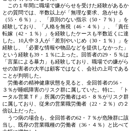
この１年間に職場で嫌がらせを受けた経験があるか
との質問では、半数以上が「無理な要求、急がせる
（55・６％）」、「原則のない指示（50・７％）」を
経験しており、「人格を無視（46・４％）」、「責任
転嫁（42・１％）」を経験したケースも半数近くに達
した。10人中３人が「差別やいじめ（30・１％）」を
経験し、「必要な情報や物品などを提供しなかった」
という経験も39・１％に上った。回答者の29・５％は
「言葉による暴力」も経験しており、職場での嫌がら
せの加害者の大半は顧客ではなく、会社の上司である
ことが判明した。
労働者の精神健康状態を見ると、全回答者の56・
３％が睡眠障害のリスク群に属していた。特に、「ト
ータル営業ＴＦ」所属の労働者は45・８％がリスク群
に属しており、従来の営業職労働者（22・２％）の２
倍以上だった。
うつ病の場合も、全回答者の62・７％が危険群に該
当し、既存の営業職種の労働者（36・４％）と比べて