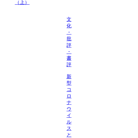
（上）
文
化
・
批
評
・
書
評
新
型
コ
ロ
ナ
ウ
イ
ル
ス
と