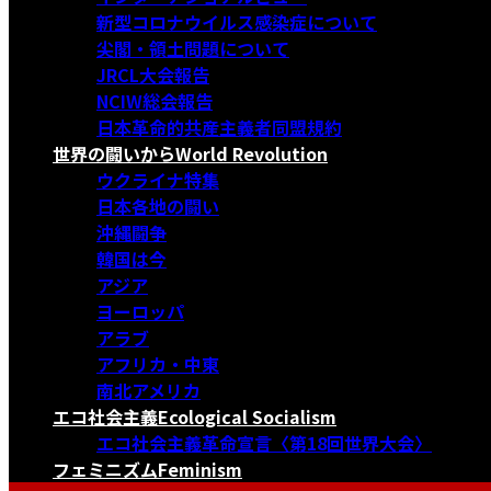
新型コロナウイルス感染症について
尖閣・領土問題について
JRCL大会報告
NCIW総会報告
日本革命的共産主義者同盟規約
世界の闘いから
World Revolution
ウクライナ特集
日本各地の闘い
沖縄闘争
韓国は今
アジア
ヨーロッパ
アラブ
アフリカ・中東
南北アメリカ
エコ社会主義
Ecological Socialism
エコ社会主義革命宣言〈第18回世界大会〉
フェミニズム
Feminism