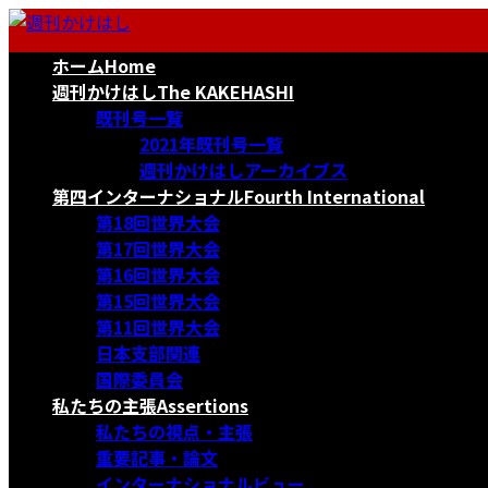
コ
ナ
ン
ビ
ホーム
Home
テ
ゲ
ン
ー
週刊かけはし
The KAKEHASHI
ツ
シ
既刊号一覧
へ
ョ
2021年既刊号一覧
ス
ン
週刊かけはしアーカイブス
キ
に
第四インターナショナル
Fourth International
ッ
移
第18回世界大会
プ
動
第17回世界大会
第16回世界大会
第15回世界大会
第11回世界大会
日本支部関連
国際委員会
私たちの主張
Assertions
私たちの視点・主張
重要記事・論文
インターナショナルビュー