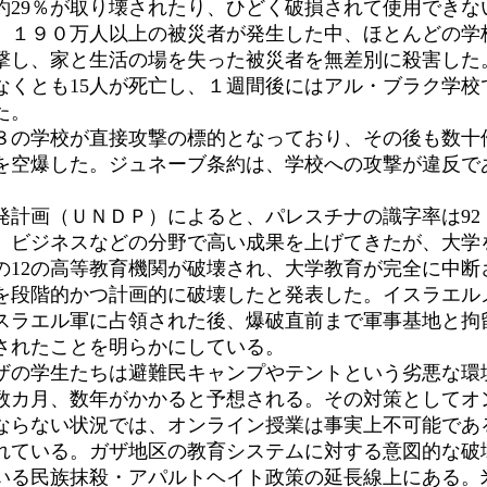
約29％が取り壊されたり、ひどく破損されて使用でき
、１９０万人以上の被災者が発生した中、ほとんどの学
し、家と生活の場を失った被災者を無差別に殺害した。
くとも15人が死亡し、１週間後にはアル・ブラク学校で
た。
の学校が直接攻撃の標的となっており、その後も数十
校を空爆した。ジュネーブ条約は、学校への攻撃が違反で
計画（ＵＮＤＰ）によると、パレスチナの識字率は92
、ビジネスなどの分野で高い成果を上げてきたが、大学
の12の高等教育機関が破壊され、大学教育が完全に中断
を段階的かつ計画的に破壊したと発表した。イスラエル
スラエル軍に占領された後、爆破直前まで軍事基地と拘
されたことを明らかにしている。
の学生たちは避難民キャンプやテントという劣悪な環
数カ月、数年がかかると予想される。その対策としてオ
ならない状況では、オンライン授業は事実上不可能であ
れている。ガザ地区の教育システムに対する意図的な破
いる民族抹殺・アパルトヘイト政策の延長線上にある。