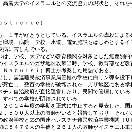
、高麗大学のイスラエルとの交流協力の現状と、それを
。
ａｓｔｉｃｉｄｅ）
ら、１年が経とうとしている。イスラエルの虐殺による
居と職場、病院、学校、水道、電気施設をはじめとするイ
疫病に苦しんでいる。
は、学校、大学などの教育機関を対象とした無差別的
のイスラエルのガザ地区攻撃当時、学校、教育部など教
 Ｎａｂｕｌｓｉ）博士が考案した用語である。
出し、国連難民救済事業局管轄の学校に白リン弾を投下し
が死亡し、数百の学校が破壊された。ガザ地区にある学校
スチナ自治政府が直接運営したり、民間で管理している
、すべての学校が閉鎖されている。
２０２４年度の学期を正式に中止すると発表した。国連
２２，５００人以上の教師がいると報告しており、それら
の政府学校と65の国連パレスチナ難民救済事業機関（Ｕ
月間に５４７９人の生徒と２６１人の教師がイスラエル軍