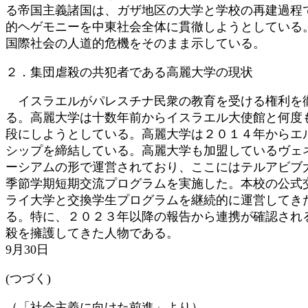
る帝国主義諸国は、ガザ地区の大学と学校の再建過程
的ヘゲモニーを中東社会全体に貫徹しようとしている
国際社会の人道的危機をそのまま示している。
２．集団虐殺の共犯者である高麗大学の現状
イスラエルがパレスチナ民衆の教育を受ける権利を徹
る。高麗大学は十数年前からイスラエル大使館と何度
段にしようとしている。高麗大学は２０１４年からエ
シップを締結している。高麗大学も加盟しているヴェ
ーシアムの形で運営されており、ここにはテルアビブ
季節学期短期交流プログラムを実施した。本校の公式
ライ大学と交換学生プログラムを継続的に運営してき
る。特に、２０２３年以降の報告から連携が確認され
殺を擁護してきた人物である。
9月30日
(つづく)
（「社会主義に向けた前進」より）