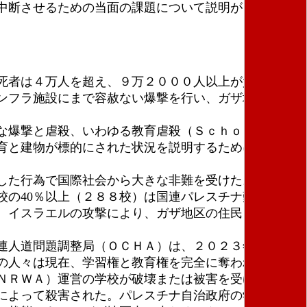
中断させるための当面の課題について説明がされた。
死者は４万人を超え、９万２０００人以上が負傷し
ンフラ施設にまで容赦ない爆撃を行い、ガザ地区の住
な爆撃と虐殺、いわゆる教育虐殺（Ｓｃｈｏｌａｓｔ
育と建物が標的にされた状況を説明するために、オッ
た行為で国際社会から大きな非難を受けた。過去11
の40％以上（２８８校）は国連パレスチナ難民救済
。イスラエルの攻撃により、ガザ地区の住民２３０万
人道問題調整局（ＯＣＨＡ）は、２０２３年10月27
の人々は現在、学習権と教育権を完全に奪われてい
ＮＲＷＡ）運営の学校が破壊または被害を受けた。国
によって殺害された。パレスチナ自治政府の学校の