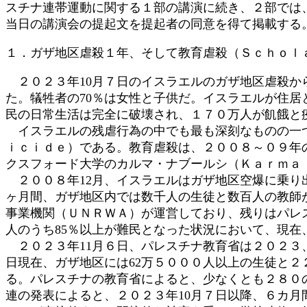
スチナ連帯運動に関する１部の講演に続き、２部では
:
当日の講演会の提起文を提起者の同意を得て掲載する
１．ガザ地区虐殺１年、そして教育虐殺（Ｓｃｈｏｌ
２０２３年10月７日のイスラエルのガザ地区虐殺か
た。犠牲者の70％は女性と子供だ。イスラエルが住
民の日常生活は完全に破壊され、１７０万人が飢餓と
イスラエルの残虐行為の中でも最も深刻なものの一つ
ｉｃｉｄｅ）である。教育虐殺は、２００８～０９年
クスフォード大学のカルマ・ナブールシ（Ｋａｒｍａ
２００８年12月、イスラエルはガザ地区空爆に乗り
ヶ月間、ガザ地区内では数千人の生徒と数百人の教師
事業機関（ＵＮＲＷＡ）が運営しており、残りはパレ
人のうち85％以上が難民となった状況において、現在
２０２３年11月６日、パレスチナ教育省は２０２３、
日現在、ガザ地区には62万５０００人以上の生徒と
る。パレスチナの教育省によると、少なくとも２８０
連の発表によると、２０２３年10月７日以降、６カ