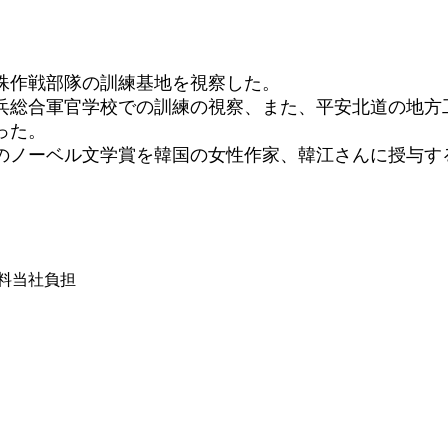
殊作戦部隊の訓練基地を視察した。
砲兵総合軍官学校での訓練の視察、また、平安北道の地方
った。
年のノーベル文学賞を韓国の女性作家、韓江さんに授与す
は送料当社負担