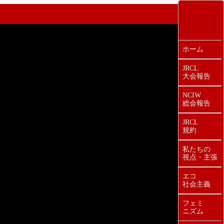
ホーム
JRCL
大会報告
NCIW
総会報告
JRCL
規約
私たちの
視点・主張
エコ
社会主義
フェミ
ニズム