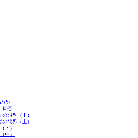
のか
は賛否
党の限界（下）
党の限界（上）
（下）
（中）