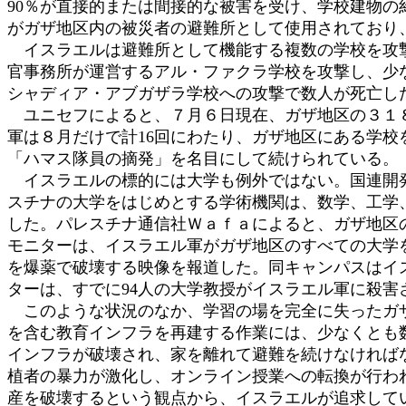
90％が直接的または間接的な被害を受け、学校建物の
がガザ地区内の被災者の避難所として使用されており
イスラエルは避難所として機能する複数の学校を攻撃
官事務所が運営するアル・ファクラ学校を攻撃し、少な
シャディア・アブガザラ学校への攻撃で数人が死亡し
ユニセフによると、７月６日現在、ガザ地区の３１８
軍は８月だけで計16回にわたり、ガザ地区にある学
「ハマス隊員の摘発」を名目にして続けられている。
イスラエルの標的には大学も例外ではない。国連開発
スチナの大学をはじめとする学術機関は、数学、工学
した。パレスチナ通信社Ｗａｆａによると、ガザ地区
モニターは、イスラエル軍がガザ地区のすべての大学
を爆薬で破壊する映像を報道した。同キャンパスはイ
ターは、すでに94人の大学教授がイスラエル軍に殺害
このような状況のなか、学習の場を完全に失ったガザ
を含む教育インフラを再建する作業には、少なくとも
インフラが破壊され、家を離れて避難を続けなければ
植者の暴力が激化し、オンライン授業への転換が行わ
産を破壊するという観点から、イスラエルが追求して