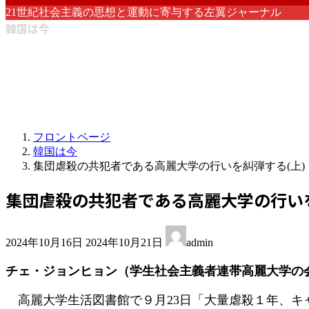
21世紀社会主義の思想と運動に寄与する左翼ジャーナル
韓国は今
フロントページ
韓国は今
集団虐殺の共犯者である高麗大学の行いを糾弾する(上)
集団虐殺の共犯者である高麗大学の行いを
最
2024年10月16日
2024年10月21日
admin
終
更
チェ・ジョンヒョン（学生社会主義者連帯高麗大学の
新
日
高麗大学生活図書館で９月23日「大量虐殺１年、キ
時