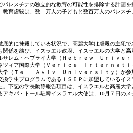
でパレスチナの独立的な教育の可能性を排除する計画を
。教育虐殺は、数十万人の子どもと数百万人のパレスチ
底的に抹殺している状況で、高麗大学は虐殺の主犯で
も関係を結び、イスラエル政府、イスラエルの大学と高
ルサレム・ヘブライ大学（Ｈｅｂｒｅｗ Ｕｎｉｖｅｒ
ネツィア国際大学（Ｖｅｎｉｃｅ Ｉｎｔｅｒｎａｔｉｏ
大学（Ｔｅｌ Ａｖｉｖ Ｕｎｉｖｅｒｓｉｔｙ）が参
交換学生プログラムであるＩＳＥＰに加盟しているイス
た。下記の学長動静報告項目は、イスラエルと高麗大学
るアキバ・トール駐韓イスラエル大使は、10月７日のメ