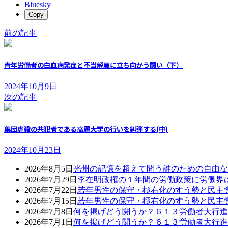
Bluesky
Copy
前の記事
青年労働者の白血病発症と不当解雇に立ち向かう闘い（下）
2024年10月9日
次の記事
集団虐殺の共犯者である高麗大学の行いを糾弾する(中)
2024年10月23日
2026年8月5日
光州の記憶を超えて問う誰のための自由な
2026年7月29日
李在明政権の１年間の労働政策に労働界
2026年7月22日
若年男性の保守・極右化のすう勢と民主
2026年7月15日
若年男性の保守・極右化のすう勢と民主
2026年7月8日
何を掲げどう闘うか？６１３労働者大行進
2026年7月1日
何を掲げどう闘うか？６１３労働者大行進