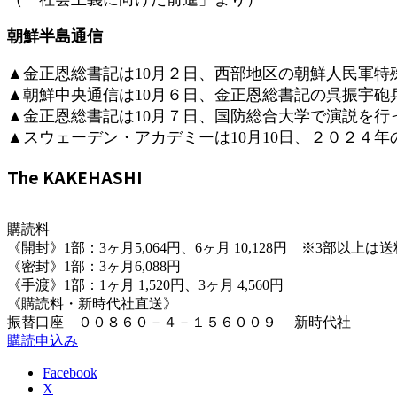
朝鮮半島通信
▲金正恩総書記は10月２日、西部地区の朝鮮人民軍特
▲朝鮮中央通信は10月６日、金正恩総書記の呉振宇
▲金正恩総書記は10月７日、国防総合大学で演説を行
▲スウェーデン・アカデミーは10月10日、２０２４
The KAKEHASHI
購読料
《開封》1部：3ヶ月5,064円、6ヶ月 10,128円 ※3部以上
《密封》1部：3ヶ月6,088円
《手渡》1部：1ヶ月 1,520円、3ヶ月 4,560円
《購読料・新時代社直送》
振替口座 ００８６０－４－１５６００９ 新時代社
購読申込み
Facebook
X