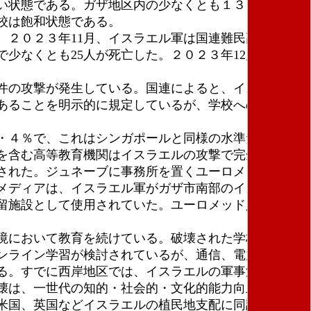
ない状態である。ガザ地区内の少なくとも１３３の学校
校は飽和状態である。
２０２３年11月、イスラエル軍は国連難民高等弁務
少なくとも25人が死亡した。２０２３年12月には、
件の攻撃が発生している。国連によると、イスラエル
あることを明示的に規定しているが、学校への攻撃は
・４％で、これはシンガポールと同様の水準だ。パレ
を含む高等教育機関はイスラエルの攻撃で完全に麻痺
された。ジュネーブに事務所を置くユーロメッド人権
メディアは、イスラエル軍がガザ市南部のイスラ大学
留施設として使用されていた。ユーロメッド人権モニ
境において教育を続けている。破壊された学校と教員
ンライン学習が検討されているが、通信、電力などの
る。すでに西岸地区では、イスラエルの軍事活動と入
壊は、一世代の知的・社会的・文化的能力向上と再生
米国、英国などイスラエルの植民地支配に同調してい