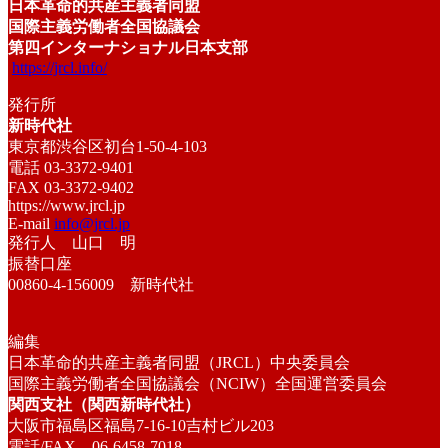
日本革命的共産主義者同盟
国際主義労働者全国協議会
第四インターナショナル日本支部
https://jrcl.info/
発行所
新時代社
東京都渋谷区初台1-50-4-103
電話 03-3372-9401
FAX 03-3372-9402
https://www.jrcl.jp
E-mail
info@jrcl.jp
発行人 山口 明
振替口座
00860-4-156009 新時代社
編集
日本革命的共産主義者同盟（JRCL）中央委員会
国際主義労働者全国協議会（NCIW）全国運営委員会
関西支社（関西新時代社）
大阪市福島区福島7-16-10吉村ビル203
電話/FAX 06-6458-7018