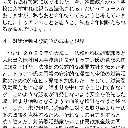
くても隠れて家に戻りました。今、韓国政府から「学
校に入学すれば親も合法化される」というニュースが
ありますが、私もあと２年待ってみようと考えていま
した。トゥアンのことを思うと、私も２年間耐えられ
るか悩んでいます。」
４．対策活動及び闘争の成果と限界
ついに２０２５年の大晦日、法務部移民調査課長と
大邱出入国外国人事務所所長がトゥアン氏の遺族の前
に頭を下げた。法務部の公式的な謝罪方針を伝えたあ
と、トゥアン氏の両親の安定的な滞在と今後の対策活
動のための滞在ビザ発給を約束した。そして、対策委
活動家たちには取り締まりを中止することはできない
が、このような悲劇が再発しないよう安全を優先した
取り締まり活動となるよう全面的な検討を行うと述べ
た。また、未登録移民労働者に対する取り締まり一辺
倒の政策を点検するため、それなりの努力をすると
渋々答えた。対策委活動家たちは移民政策全般の問