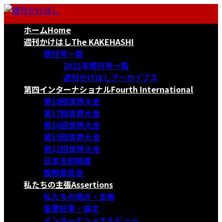
コ
ナ
ン
ビ
ホーム
Home
テ
ゲ
ン
ー
週刊かけはし
The KAKEHASHI
ツ
シ
既刊号一覧
へ
ョ
2021年既刊号一覧
ス
ン
週刊かけはしアーカイブス
キ
に
第四インターナショナル
Fourth International
ッ
移
第18回世界大会
プ
動
第17回世界大会
第16回世界大会
第15回世界大会
第11回世界大会
日本支部関連
国際委員会
私たちの主張
Assertions
私たちの視点・主張
重要記事・論文
インターナショナルビュー