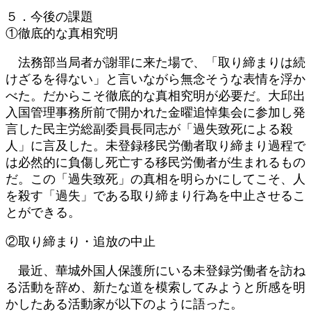
５．今後の課題
①徹底的な真相究明
法務部当局者が謝罪に来た場で、「取り締まりは続
けざるを得ない」と言いながら無念そうな表情を浮か
べた。だからこそ徹底的な真相究明が必要だ。大邱出
入国管理事務所前で開かれた金曜追悼集会に参加し発
言した民主労総副委員長同志が「過失致死による殺
人」に言及した。未登録移民労働者取り締まり過程で
は必然的に負傷し死亡する移民労働者が生まれるもの
だ。この「過失致死」の真相を明らかにしてこそ、人
を殺す「過失」である取り締まり行為を中止させるこ
とができる。
②取り締まり・追放の中止
最近、華城外国人保護所にいる未登録労働者を訪ね
る活動を辞め、新たな道を模索してみようと所感を明
かしたある活動家が以下のように語った。