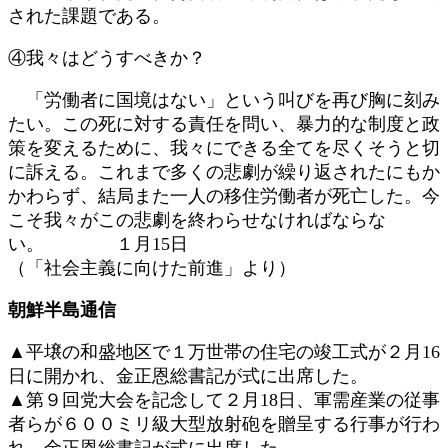
された課題である。
④我々はどうすべきか？
「労働者に国境はない」という叫びを再び胸に刻み
たい。この死に対する責任を問い、暴力的な制度と政
策を変えるために、我々にできる全てを尽くそうと切
に訴える。これまで多くの悲劇が繰り返されたにもか
かわらず、結局また一人の移住労働者が死亡した。今
こそ我々がこの悲劇を終わらせなければならな
い。 １月15日
（「社会主義に向けた前進」より）
朝鮮半島通信
▲平壌の和盛地区で１万世帯の住宅の竣工式が２月16
日に開かれ、金正恩総書記が式に出席した。
▲第９回党大会を記念して２月18日、軍需産業の従事
者らが６００ミリ級大型放射砲を贈呈する行事が行わ
れ、金正恩総書記が式に出席した。