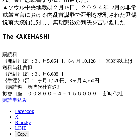
▲ソウル中央地裁は２月19日、２０２４年12月の非常
戒厳宣言における内乱首謀罪で死刑を求刑された尹錫
悦前大統領に対し、無期懲役の判決を言い渡した。
The KAKEHASHI
購読料
《開封》1部：3ヶ月5,064円、6ヶ月 10,128円 ※3部以上は
送料当社負担
《密封》1部：3ヶ月6,088円
《手渡》1部：1ヶ月 1,520円、3ヶ月 4,560円
《購読料・新時代社直送》
振替口座 ００８６０－４－１５６００９ 新時代社
購読申込み
Facebook
X
Bluesky
LINE
Copy