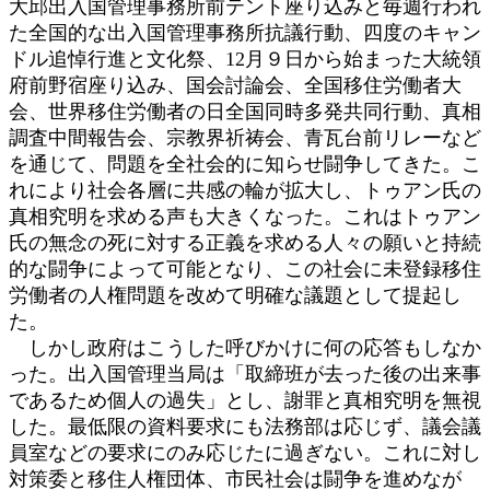
大邱出入国管理事務所前テント座り込みと毎週行われ
た全国的な出入国管理事務所抗議行動、四度のキャン
ドル追悼行進と文化祭、12月９日から始まった大統領
府前野宿座り込み、国会討論会、全国移住労働者大
会、世界移住労働者の日全国同時多発共同行動、真相
調査中間報告会、宗教界祈祷会、青瓦台前リレーなど
を通じて、問題を全社会的に知らせ闘争してきた。こ
れにより社会各層に共感の輪が拡大し、トゥアン氏の
真相究明を求める声も大きくなった。これはトゥアン
氏の無念の死に対する正義を求める人々の願いと持続
的な闘争によって可能となり、この社会に未登録移住
労働者の人権問題を改めて明確な議題として提起し
た。
しかし政府はこうした呼びかけに何の応答もしなか
った。出入国管理当局は「取締班が去った後の出来事
であるため個人の過失」とし、謝罪と真相究明を無視
した。最低限の資料要求にも法務部は応じず、議会議
員室などの要求にのみ応じたに過ぎない。これに対し
対策委と移住人権団体、市民社会は闘争を進めなが