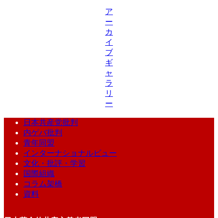
ア
ー
カ
イ
ブ
ギ
ャ
ラ
リ
ー
日本共産党批判
内ゲバ批判
青年同盟
インターナショナルビュー
文化・批評・学習
国際組織
コラム架橋
資料