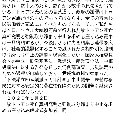
続され、数十人の死者、数百から数千の負傷者が出て
いる。トゥアン氏の父の言葉通り、政府の謝罪はトゥ
アン家族だけのものであってはならず、全ての被害移
民労働者と家族に届くべきものである。そこで私たち
は本日、ソウル大統領府前で行われた故トゥアン死亡
真相究明と強制取り締まり中止を求める座り込み闘争
は一旦終結するが、今後はさらに力を結集し連帯を広
げ、社会的議題化することで残された真相究明と強制
取り締まり中止の課題を現実化したい。国家人権委員
会への申立、勤労基準法・派遣法・産業安全法・中傷
処罰法に対する告発を通じた労働部調査、労災認定の
ための過程が山積しており、尹錫悦政権で始まった
「不法滞在50％削減５カ年計画」中止闘争、未登録移
民に対する安定的な滞在権保障のための闘争も継続さ
れなければならない。
２０２６年１月２日
故トゥアン死亡真相究明と強制取り締まり中止を求
める座り込み解散式参加者一同