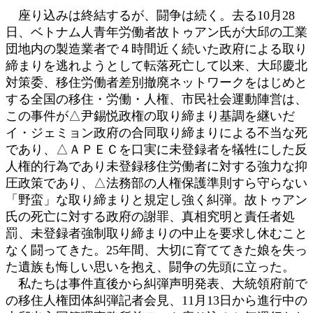
座り込みは終結するが、闘争は続く。去る10月28
日、ベトナム人青年労働者故トゥアン氏が大邱の工業
団地内の製造業者で４時間近く続いた政府による取り
締まりを逃れようとして転落死亡して以来、大邱慶北
対策委、移住労働者差別撤廃ネットワークをはじめと
する全国の移住・労働・人権、市民社会運動陣営は、
この事件が△尹錫悦政権の取り締まり基調を継いだ
イ・ジェミョン政府の合同取り締まりによる不当な死
であり、△ＡＰＥＣを口実に未登録者を犠牲にした反
人権的行為であり未登録移住労働者に対する強力な抑
圧政策であり、△法務部の人権保護準則すら守らない
「野蛮」な取り締まりと規定し強く糾弾。故トゥアン
氏の死亡に対する政府の謝罪、真相究明と責任者処
罰、未登録者強制取り締まりの中止を要求し休むこと
なく闘ってきた。25年間、大切に育ててきた娘を失っ
た遺族も悔しい思いを抱え、闘争の先頭に立った。
私たちは事件直後から糾弾声明発表、大統領府前で
の移住人権団体糾弾記者会見、11月13日から進行中の