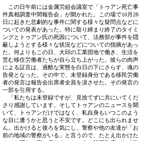
日
この日午前には金属労組会議室で「トゥアン死亡事
時
件真相調査中間報告会」が開かれた。この場で10月28
:
日に起きた悲劇的な事件に関する様々な疑問点などに
ついての発表があった。特に取り締まり終了のタイミ
ングとトゥアン氏の死因について、法務部が事件を隠
蔽しようとする様々な状況などについての指摘があっ
た。何よりもこの日、大邱の工業団地で働き、生活を
営む移住労働者たちが自ら立ち上がった。彼らの肉声
による証言は、過酷な実態を白日の下にさらす、魂の
告発となった。その中で、未登録身分である移民労働
者の発言は報告会出席者全員を涙させた。その発言の
一部を引用する。
「私たちは未登録ですが、見捨てずに共にいてくだ
さり感謝しています。そしてトゥアンのニュースを聞
いて、トゥアンだけではなく、私自身もいつこのよう
な目に遭うかと思うと不安です。どこにも出られませ
ん。出かけると後ろを気にし、警察や他の友達が「お
前の地域の警察がいる」と言うので、たとえ出かけた