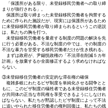
「保護所がある限り、未登録移民労働者への取り締
まりが強行される」。
保護所は取り締まった未登録移民労働者を拘禁する
ために作られた施設だが、現実には保護所があるため
に未登録移民労働者が取り締まられるというこの逆説
は、私たちの胸を打つ。
未登録移民労働者を量産する制度の問題の解決を先
に行う必要がある。不法な制度の中では、その制度の
不法な暴力を甘受する移民労働者だけが生き残れる。
まずは政府が、尹錫悦政権の「不法滞在削減５カ年
計画」を放棄するか全面修正するよう求めなければな
らない。
③未登録移住労働者の安定的な滞在権の確保
複雑多岐にわたるビザ制度を単純化させる闘争とと
もに、このビザ制度の犠牲者である未登録移住労働者
が共同体の正当な市民権を享受できるようにしなけれ
ばならない。私たちが黙認したビザ制度によって不法
に追いやられた移住労働者の権利回復は、私たちの残