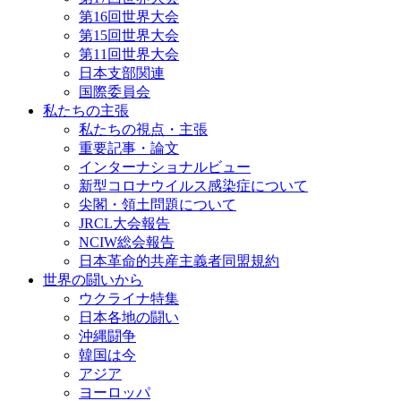
第16回世界大会
第15回世界大会
第11回世界大会
日本支部関連
国際委員会
私たちの主張
私たちの視点・主張
重要記事・論文
インターナショナルビュー
新型コロナウイルス感染症について
尖閣・領土問題について
JRCL大会報告
NCIW総会報告
日本革命的共産主義者同盟規約
世界の闘いから
ウクライナ特集
日本各地の闘い
沖縄闘争
韓国は今
アジア
ヨーロッパ