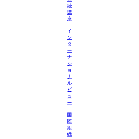
続
講
座
イ
ン
タ
ー
ナ
シ
ョ
ナ
ル
ビ
ュ
ー
国
際
組
織