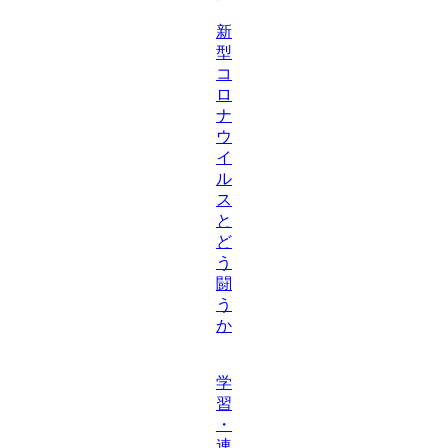
新
型
コ
ロ
ナ
ウ
イ
ル
ス
と
ど
う
闘
う
か
学
習
・
連