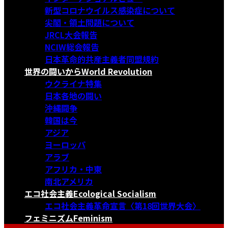
新型コロナウイルス感染症について
尖閣・領土問題について
JRCL大会報告
NCIW総会報告
日本革命的共産主義者同盟規約
世界の闘いから
World Revolution
ウクライナ特集
日本各地の闘い
沖縄闘争
韓国は今
アジア
ヨーロッパ
アラブ
アフリカ・中東
南北アメリカ
エコ社会主義
Ecological Socialism
エコ社会主義革命宣言〈第18回世界大会〉
フェミニズム
Feminism