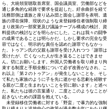
ら、大統領室聴取首席室、国会議員室、労働部などを
通じ多角的な経路で要求を提起した。紆余曲折を経て
法務部側は遺族と座り込み団と面会し謝罪を表明。遺
族の滞在保障、現状のような未登録移住者強制取り締
まり政策の一部変更及び議論テーブル構成の検討、資
料提供の検討などを明らかにした。これは我々の闘争
の成果であることは明らかだ。しかし要求の完全な受
容ではなく、明示的な責任を認めた謝罪でもなかっ
た。トゥアン氏の父親も謝罪を受け入れつつ「謝罪は
受けたが、亡くなった人が生き返ることはできませ
ん。切にお願いします。外国人労働者を取り締まり拘
束する制度と手順全般について必ず改善がなされ、こ
れ以上「第２のトゥアン」が発生しないことを、そし
て私たち家族のように子を先に逝かせる悲劇を経験す
る親が二度と生まれないことを切に願います」と述べ
た。私たちは彼の言葉通り、二度とこのようなことが
起きないための課題を抱えている。
未登録移住労働者に対する「野蛮」で暴力的な強制
取り締まりと追放中心の政策が過去数十年にわたり継