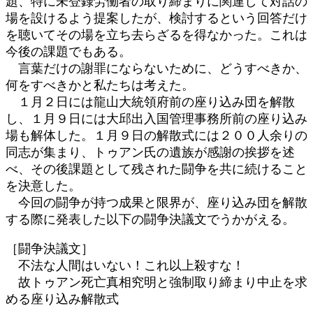
題、特に未登録労働者の取り締まりに関連して対話の
場を設けるよう提案したが、検討するという回答だけ
を聴いてその場を立ち去らざるを得なかった。これは
今後の課題でもある。
言葉だけの謝罪にならないために、どうすべきか、
何をすべきかと私たちは考えた。
１月２日には龍山大統領府前の座り込み団を解散
し、１月９日には大邱出入国管理事務所前の座り込み
場も解体した。１月９日の解散式には２００人余りの
同志が集まり、トゥアン氏の遺族が感謝の挨拶を述
べ、その後課題として残された闘争を共に続けること
を決意した。
今回の闘争が持つ成果と限界が、座り込み団を解散
する際に発表した以下の闘争決議文でうかがえる。
［闘争決議文］
不法な人間はいない！これ以上殺すな！
故トゥアン死亡真相究明と強制取り締まり中止を求
める座り込み解散式