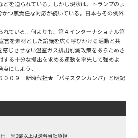
ど――を迫られている。しかし現状は、トランプのよ
分かつ無責任な対応が続いている。日本もその例外
られている。何よりも、第４インターナショナル第
義宣言を素材とした論議を広く呼びかける活動と共
を感じさせない温室ガス排出削減政策をあらためさ
対する十分な拠出を求める運動を率先して強めよ
発点にしよう。
６００９ 新時代社★「パキスタンカンパ」と明記
,128円 ※3部以上は送料当社負担