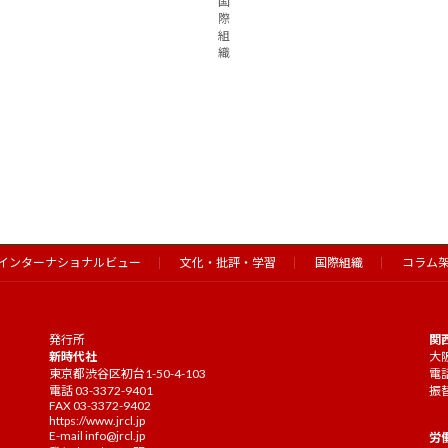
国
際
組
織
インターナショナルビュー
文化・批評・学習
国際組織
コラム
発行所
関
新時代社
大阪
東京都渋谷区初台1-50-4-103
電話
電話 03-3372-9401
振替
FAX 03-3372-9402
https://www.jrcl.jp
E-mail
info@jrcl.jp
労