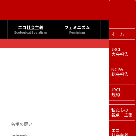
エコ社会主義
フェミニズム
Ecological Socialism
Feminism
ホーム
JRCL
大会報告
NCIW
総会報告
JRCL
規約
私たちの
視点・主張
各地の闘い
エコ
社会主義