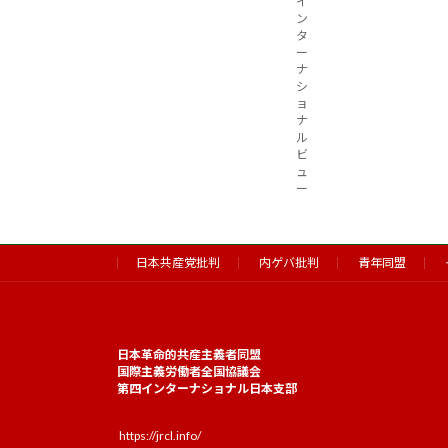
イ
ン
タ
ー
ナ
シ
ョ
ナ
ル
ビ
ュ
ー
日本共産党批判
内ゲバ批判
青年同盟
日本革命的共産主義者同盟
国際主義労働者全国協議会
第四インターナショナル日本支部
https://jrcl.info/