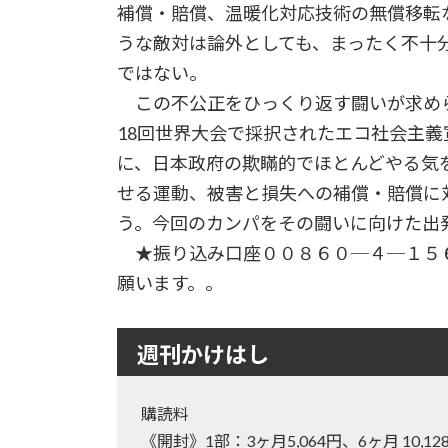
補償・賠償、温暖化対応技術の無償移転な
うな敵対は論外としても、まったく不十
ではない。
この不公正をひっくり返す闘いが求め
18回世界大会で採択されたエコ社会主
に、日本政府の欺瞞的でほとんどやる気
せる運動、被害と損失への補償・賠償に
う。今回のカンパをその闘いに向けた出
★振り込み口座００８６０─４─１５
願います。。
週刊かけはし
購読料
《開封》1部：3ヶ月5,064円、6ヶ月 10