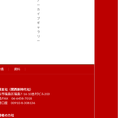
ア
ー
カ
イ
ブ
ギ
ャ
ラ
リ
ー
架橋
資料
西支社（関西新時代社）
市福島区福島7-16-10吉村ビル203
/FAX 06-6458-7018
口座 00910-8-308136
働者の力社