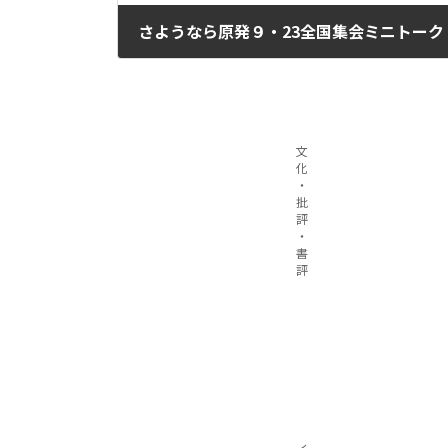
さようなら原発９・23全国集会ミニトーク
2025年10月1日
文
化
・
批
評
・
書
評