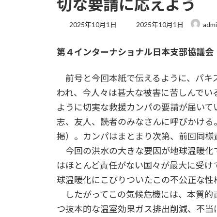
切な要請に応えよう
最
2025年10月1日
2025年10月1日
adm
終
更
第４インターナショナル日本支部協議会
新
日
時
前号と今回本紙で伝えるように、パキス
:
われ、今人々は甚大な被害に苦しんでい
ように切実な救援カンパの要請が届いて
志、友人、読者のみなさんに呼びかける
掲）。カンパはまとまり次第、前回同様
今回の洪水の大きな要因が地球温暖化
はほとんど責任がない国々が最大に受け
球温暖化にこびりついたこの不公正な性
したがってこの気候危機には、本質的責
つ抜本的な温室効果ガス排出削減、不当