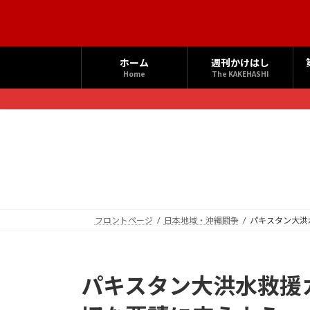
コ
ナ
ン
ビ
テ
ゲ
ン
ー
ホーム
週刊かけはし
ツ
シ
Home
The KAKEHASHI
へ
ョ
ス
ン
キ
に
ッ
移
プ
動
フロントページ
日本地域・沖縄闘争
パキスタン大洪
パキスタン大洪水救援