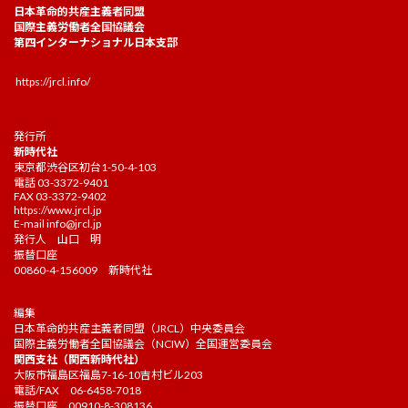
日本革命的共産主義者同盟
国際主義労働者全国協議会
第四インターナショナル日本支部
https://jrcl.info/
発行所
新時代社
東京都渋谷区初台1-50-4-103
電話 03-3372-9401
FAX 03-3372-9402
https://www.jrcl.jp
E-mail
info@jrcl.jp
発行人 山口 明
振替口座
00860-4-156009 新時代社
編集
日本革命的共産主義者同盟（JRCL）中央委員会
国際主義労働者全国協議会（NCIW）全国運営委員会
関西支社（関西新時代社）
大阪市福島区福島7-16-10吉村ビル203
電話/FAX 06-6458-7018
振替口座 00910-8-308136