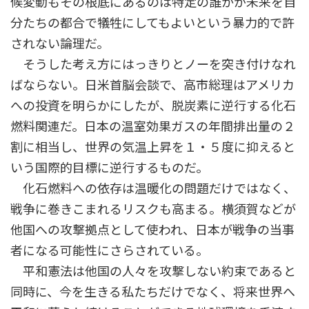
候変動もその根底にあるのは特定の誰かが未来を自
分たちの都合で犠牲にしてもよいという暴力的で許
されない論理だ。
そうした考え方にはっきりとノーを突き付けなれ
ばならない。日米首脳会談で、高市総理はアメリカ
への投資を明らかにしたが、脱炭素に逆行する化石
燃料関連だ。日本の温室効果ガスの年間排出量の２
割に相当し、世界の気温上昇を１・５度に抑えると
いう国際的目標に逆行するものだ。
化石燃料への依存は温暖化の問題だけではなく、
戦争に巻きこまれるリスクも高まる。横須賀などが
他国への攻撃拠点として使われ、日本が戦争の当事
者になる可能性にさらされている。
平和憲法は他国の人々を攻撃しない約束であると
同時に、今を生きる私たちだけでなく、将来世界へ