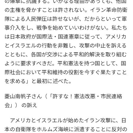
の爆撃に抗議する。いかなる理由があっても、他国
の主権を脅かすことは許されない。イラン革命防衛
隊による人民弾圧は許せないが、だからといって軍
事介入をし、戦争を始めていいわけがない。私たち
は日本政府が国際法・国連憲章に従って、アメリカ
とイスラエルの行動を非難し、攻撃の中止を訴える
とともに、各国が交渉による平和的解決を取り組む
ように要求すべきだ。平和憲法を持つ国として、国
際社会において平和維持の役割を今すぐ果たすこと
を求める」と最初に述べた。
菱山南帆子さん（「許すな！憲法改悪・市民連絡
会」） の訴え
アメリカとイスラエルが始めたイラン攻撃に、日
本の自衛隊をホルムズ海峡に派遣することに反対の