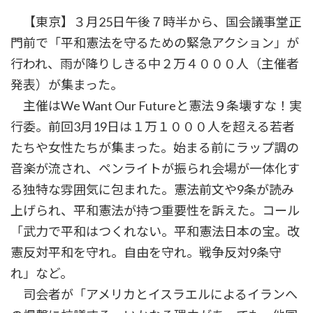
【東京】３月25日午後７時半から、国会議事堂正
門前で「平和憲法を守るための緊急アクション」が
行われ、雨が降りしきる中２万４０００人（主催者
発表）が集まった。
主催はWe Want Our Futureと憲法９条壊すな！実
行委。前回3月19日は１万１０００人を超える若者
たちや女性たちが集まった。始まる前にラップ調の
音楽が流され、ペンライトが振られ会場が一体化す
る独特な雰囲気に包まれた。憲法前文や9条が読み
上げられ、平和憲法が持つ重要性を訴えた。コール
「武力で平和はつくれない。平和憲法日本の宝。改
憲反対平和を守れ。自由を守れ。戦争反対9条守
れ」など。
司会者が「アメリカとイスラエルによるイランへ