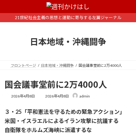
コ
ナ
ン
ビ
テ
ゲ
21世紀社会主義の思想と運動に寄与する左翼ジャーナル
ン
ー
ツ
シ
へ
ョ
日本地域・沖縄闘争
ス
ン
キ
に
ッ
移
プ
動
フロントページ
日本地域・沖縄闘争
国会議事堂前に2万4000人
国会議事堂前に2万4000人
最
2026年4月8日
2026年4月8日
admin
終
更
３・25「平和憲法を守るための緊急アクション」
新
日
米国・イスラエルによるイラン攻撃に抗議する
時
:
自衛隊をホルムズ海峡に派遣するな