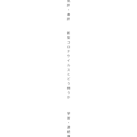
批
評
・
書
評
新
型
コ
ロ
ナ
ウ
イ
ル
ス
と
ど
う
闘
う
か
学
習
・
連
続
講