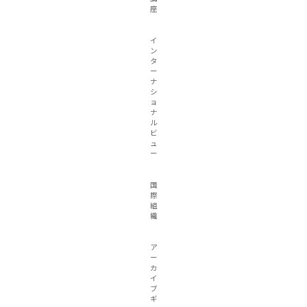
座
イ
ン
タ
ー
ナ
シ
ョ
ナ
ル
ビ
ュ
ー
国
際
組
織
ア
ー
カ
イ
ブ
ギ