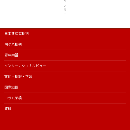
ャ
ラ
リ
ー
日本共産党批判
内ゲバ批判
青年同盟
インターナショナルビュー
文化・批評・学習
国際組織
コラム架橋
資料