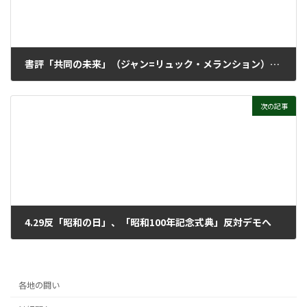
書評「共同の未来」（ジャン=リュック・メランション） 法政大学出版局 ２０２４年
2026年4月1日
次の記事
4.29反「昭和の日」、「昭和100年記念式典」反対デモへ
2026年4月8日
各地の闘い