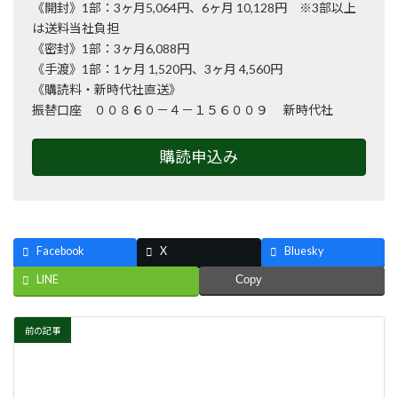
《開封》1部：3ヶ月5,064円、6ヶ月 10,128円 ※3部以上
は送料当社負担
《密封》1部：3ヶ月6,088円
《手渡》1部：1ヶ月 1,520円、3ヶ月 4,560円
《購読料・新時代社直送》
振替口座 ００８６０－４－１５６００９ 新時代社
購読申込み
Facebook
X
Bluesky
LINE
Copy
前の記事