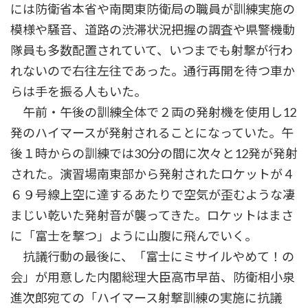
には防衛省本省や南関東防衛局の職員が訓練実施の
模様や騒音、道路の渋滞状況把握の調査や県警機動
隊員も多数配置されていて、いつまでも射撃が行わ
れないので右往左往であった。通行再開を待つ車か
らは手を振る人もいた。
午前・午後の訓練全体で２両の発射機を使用し12
発のハイマースが発射されることになっていた。午
後１時からの訓練では30分の間に次々と12発が発射
された。演習場南東部から発射されたロケットが４
６９号線上空に達するあたりで空気が歪むような凄
まじい乾いた発射音が襲ってきた。ロケットはまさ
に「富士を撃つ」ように山腹に飛んでいく。
抗議行動の最後に、「富士にミサイルやめて！の
会」が用意した内閣総理大臣高市早苗、防衛相小泉
進次郎宛ての「ハイマース射撃訓練の実施に抗議