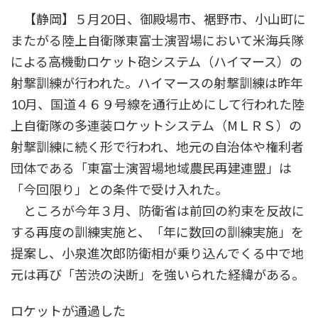
時
【静岡】５月20日、御殿場市、裾野市、小山町に
:
またがる陸上自衛隊東富士演習場において米海兵隊
による高機動ロケット砲システム（ハイマース）の
射撃訓練が行われた。ハイマースの射撃訓練は昨年
10月、国道４６９号線を通行止めにして行われた陸
上自衛隊の多連装ロケットシステム（МＬＲＳ）の
射撃訓練に続く形で行われ、地元の自治体や権利者
団体である「東富士演習場地域農民再建連盟」は
「今回限り」との条件で受け入れた。
ところが今年３月、防衛省は前回の約束を反故に
する再度の訓練実施と、「年に数回の訓練実施」を
提案し、小泉進次郎防衛相が乗り込んでくる中で地
元は再び「苦渋の決断」を強いられた経緯がある。
ロケットが通過した