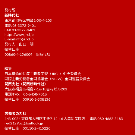
発行所
新時代社
東京都渋谷区初台1-50-4-103
電話 03-3372-9401
FAX 03-3372-9402
https://www.jrcl.jp
E-mail
info@jrcl.jp
発行人 山口 明
振替口座
00860-4-156009 新時代社
編集
日本革命的共産主義者同盟（JRCL）中央委員会
国際主義労働者全国協議会（NCIW）全国運営委員会
関西支社（関西新時代社）
大阪市福島区福島7-16-10吉村ビル203
電話/FAX 06-6458-7018
振替口座 00910-8-308136
労働者の力社
143-0024 東京都大田区中央7-12-16 大森助産院方 電話 080-4662-5183
red2129oct@outlook.jp
振替口座 00110-2-415220