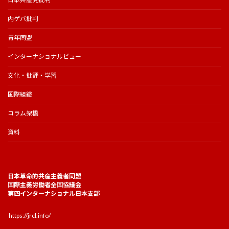
内ゲバ批判
青年同盟
インターナショナルビュー
文化・批評・学習
国際組織
コラム架橋
資料
日本革命的共産主義者同盟
国際主義労働者全国協議会
第四インターナショナル日本支部
https://jrcl.info/