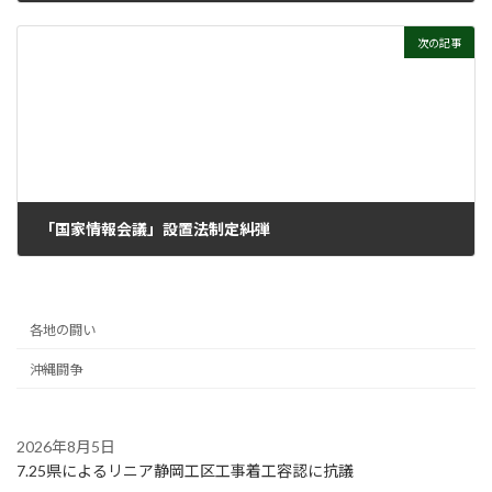
2026年5月27日
次の記事
「国家情報会議」設置法制定糾弾
2026年6月3日
各地の闘い
沖縄闘争
2026年8月5日
7.25県によるリニア静岡工区工事着工容認に抗議