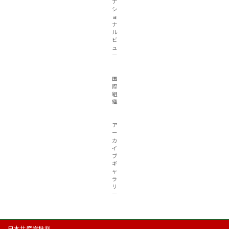
ナ
シ
ョ
ナ
ル
ビ
ュ
ー
国
際
組
織
ア
ー
カ
イ
ブ
ギ
ャ
ラ
リ
ー
日本共産党批判