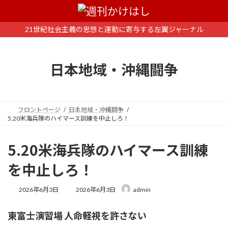
コ
ナ
ン
ビ
テ
ゲ
21世紀社会主義の思想と運動に寄与する左翼ジャーナル
ン
ー
ツ
シ
へ
ョ
日本地域・沖縄闘争
ス
ン
キ
に
ッ
移
プ
動
フロントページ
日本地域・沖縄闘争
5.20米海兵隊のハイマース訓練を中止しろ！
5.20米海兵隊のハイマース訓練
を中止しろ！
最
2026年6月3日
2026年6月3日
admin
終
更
東富士演習場 人命軽視を許さない
新
日