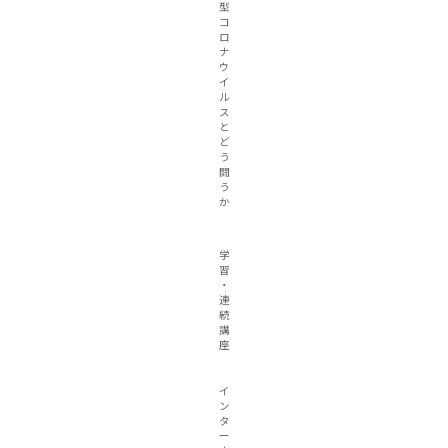
型
コ
ロ
ナ
ウ
イ
ル
ス
と
ど
う
闘
う
か
学
習
・
連
続
講
座
イ
ン
タ
ー