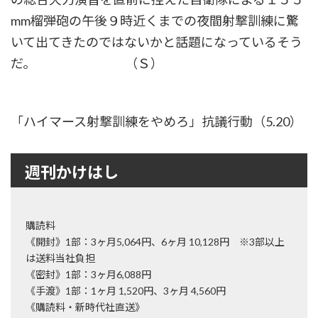
mm榴弾砲の午後９時近くまでの夜間射撃訓練に驚
いて出てきたのではないかと話題になっているそう
だ。 （Ｓ）
「ハイマース射撃訓練をやめろ」抗議行動（5.20）
週刊かけはし
購読料
《開封》1部：3ヶ月5,064円、6ヶ月 10,128円 ※3部以上
は送料当社負担
《密封》1部：3ヶ月6,088円
《手渡》1部：1ヶ月 1,520円、3ヶ月 4,560円
《購読料・新時代社直送》