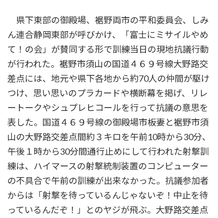
県下東部の御殿場、裾野両市の平和委員会、しみ
ん連合静岡東部が呼びかけ、「富士にミサイルやめ
て！の会」が賛同する形で訓練当日の現地抗議行動
が行われた。裾野市須山の国道４６９号線大野路交
差点には、地元や県下各地から約70人の仲間が駆け
つけ、思い思いのプラカードや横断幕を掲げ、リレ
ートークやシュプレヒコールを行って抗議の意思を
表した。国道４６９号線の御殿場市板妻と裾野市須
山の大野路交差点間約３キロを午前10時から30分、
午後１時から30分間通行止めにして行われた射撃訓
練は、ハイマースの射撃統制装置のコンピューター
の不具合で午前の訓練が出来なかった。抗議参加者
からは「射撃を待っているんじゃないぞ！中止を待
っているんだぞ！」とのヤジが飛ぶ。大野路交差点