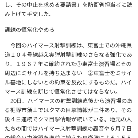
し、その中止を求める要請書」を防衛省担当者に読
み上げて手交した。
訓練の恒常化やめろ
今回のハイマース射撃訓練は、東富士での沖縄県
道１０４号線越え実弾射撃訓練のさらなる強化であ
り、１９６７年に確約された①東富士演習場とその
周辺にミサイルを持ち込まない ②東富士をミサイ
ル基地にしないとの約束を反故にするものだ。ハイ
マース訓練を断じて恒常化させてはならない。
20日、ハイマースの射撃訓練直後から演習場のあ
る裾野市須山ではクマの目撃情報が三件あり、その
後４日連続でクマ目撃情報が続いている。地元の人
たちの間ではハイマース射撃訓練の轟音や６月７日
の総合火力演習を直前に控えた自衛隊による１５５