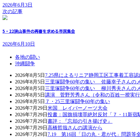
2026年6月3日
次の記事
5・22狭山事件の再審を求める市民集会
2026年6月10日
各地の闘い
沖縄闘争
2026年8月5日
7.25県によるリニア静岡工区工事着工容
2026年8月5日
三里塚闘争60年の集い 佐藤幸子さんの
2026年8月5日
三里塚闘争60年の集い 柳川秀夫さんの
2026年8月5日
講演 菅野芳秀さん（令和の百姓一揆実行
2026年8月5日
７・25三里塚闘争60年の集い
2026年7月29日
米国 レイバーノーツ大会
2026年7月29日
投書：国旗損壊罪絶対反対「７・11新宿
2026年7月29日
書評：『忘却の引き揚げ史』
2026年7月29日
高橋哲哉さんの講演から
2026年7月29日
7.19 第16回「日の丸・君が代」問題