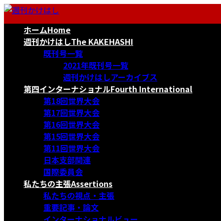
コ
ナ
ン
ビ
ホーム
Home
テ
ゲ
ン
ー
週刊かけはし
The KAKEHASHI
ツ
シ
既刊号一覧
へ
ョ
2021年既刊号一覧
ス
ン
週刊かけはしアーカイブス
キ
に
第四インターナショナル
Fourth International
ッ
移
第18回世界大会
プ
動
第17回世界大会
第16回世界大会
第15回世界大会
第11回世界大会
日本支部関連
国際委員会
私たちの主張
Assertions
私たちの視点・主張
重要記事・論文
インターナショナルビュー