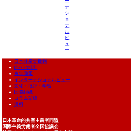
ー
ナ
シ
ョ
ナ
ル
ビ
ュ
ー
日本共産党批判
内ゲバ批判
青年同盟
インターナショナルビュー
文化・批評・学習
国際組織
コラム架橋
資料
日本革命的共産主義者同盟
国際主義労働者全国協議会