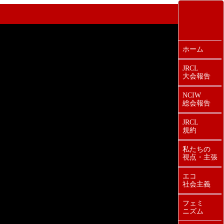
ホーム
JRCL
大会報告
NCIW
総会報告
JRCL
規約
私たちの
視点・主張
エコ
社会主義
フェミ
ニズム