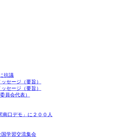
認に抗議
メッセージ（要旨）
メッセージ（要旨）
委員会代表）
駅南口デモ」に２００人
等全国学習交流集会