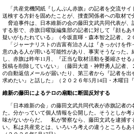
:
「共産党機関紙『しんぶん赤旗』の記者を交流サイト
送検する方針を固めたことが、捜査関係者への取材で
脅迫事件は、日本維新の会の藤田文武共同代表が、記
する形で、赤旗日曜版編集部の記者に対して『顔もあ
疑いがもたれている」（今坂直暉・森本智之記者、２０２
「ジャーナリストの吉富有治さんは『きっかけを作っ
意のある人が用いる可能性があり、事実そうなった。
し、赤旗は昨年11月、『正当な取材活動を萎縮させ
投稿を削除していない」（藤田大道・神野勇人記者、２
の自動返信メールが届いたり、第三者から『記者を出
求めたい』と話した」（２０２６年5月14日・木曜日『
維新の藤田によるテロの扇動に断固反対する
「日本維新の会」の藤田文武共同代表が赤旗記者の名
た。分かっていて個人情報を公開した。そうとしか考
味がないからだ。 私が警察なら、藤田文武を逮捕す
い。私は共産党とは、いろいろ考えの違うところもあ