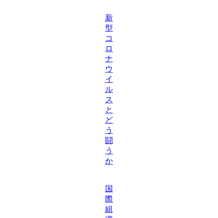
新
型
コ
ロ
ナ
ウ
イ
ル
ス
と
ど
う
闘
う
か
国
際
組