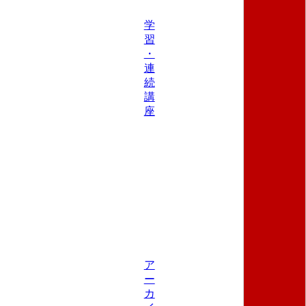
学
習
・
連
続
講
座
ア
ー
カ