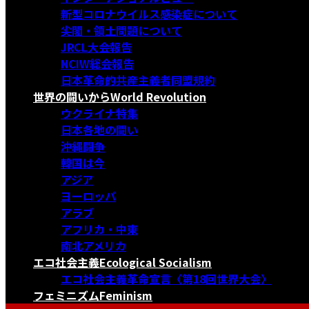
新型コロナウイルス感染症について
尖閣・領土問題について
JRCL大会報告
NCIW総会報告
日本革命的共産主義者同盟規約
世界の闘いから
World Revolution
ウクライナ特集
日本各地の闘い
沖縄闘争
韓国は今
アジア
ヨーロッパ
アラブ
アフリカ・中東
南北アメリカ
エコ社会主義
Ecological Socialism
エコ社会主義革命宣言〈第18回世界大会〉
フェミニズム
Feminism