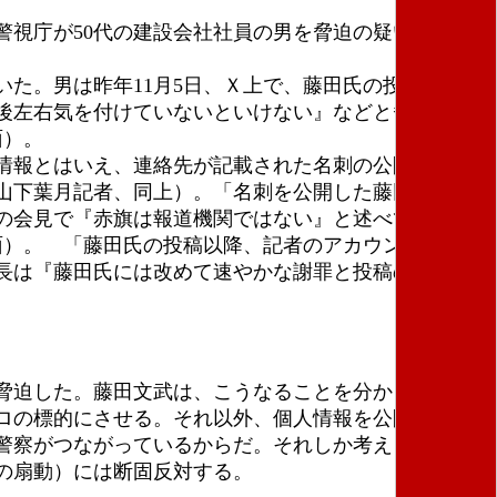
視庁が50代の建設会社社員の男を脅迫の疑いで書類
た。男は昨年11月5日、Ｘ上で、藤田氏の投稿を引用
後左右気を付けていないといけない』などと脅迫した
面）。
情報とはいえ、連絡先が記載された名刺の公開は、悪
山下葉月記者、同上）。「名刺を公開した藤田氏に対
の会見で『赤旗は報道機関ではない』と述べていた。
7面）。 「藤田氏の投稿以降、記者のアカウントに大量
長は『藤田氏には改めて速やかな謝罪と投稿の削除を
脅迫した。藤田文武は、こうなることを分かってい
ロの標的にさせる。それ以外、個人情報を公開する意
警察がつながっているからだ。それしか考えられな
の扇動）には断固反対する。