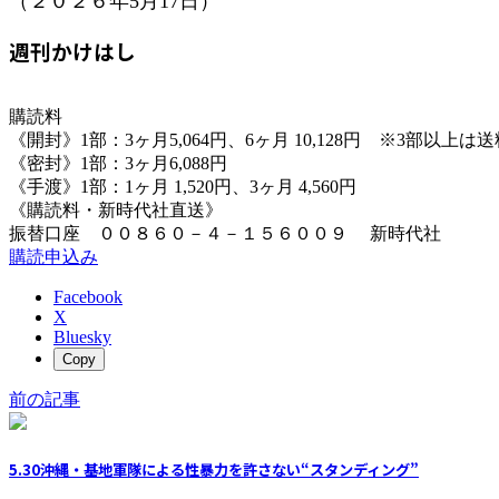
（２０２６年5月17日）
週刊かけはし
購読料
《開封》1部：3ヶ月5,064円、6ヶ月 10,128円 ※3部以上
《密封》1部：3ヶ月6,088円
《手渡》1部：1ヶ月 1,520円、3ヶ月 4,560円
《購読料・新時代社直送》
振替口座 ００８６０－４－１５６００９ 新時代社
購読申込み
Facebook
X
Bluesky
Copy
前の記事
5.30沖縄・基地軍隊による性暴力を許さない“スタンディング”