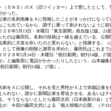
（ＳＮＳ）のＸ（旧ツイッター）上で脅したとして、警
分かった。
者の名刺画像をＸに投稿したことがきっかけになってい
ちこち出ているから、調子に乗って刺されないように前
６年5月13日・水曜日『東京新聞』統合版12版、21
たのは藤田氏。名刺の投稿は一線を越えている。公開
結果的に犬笛を吹いたのと変わらない』と指摘する」（
る』として画像の削除と謝罪を求めた。藤田氏はこれまで
０２６年5月14日・木曜日『朝日新聞』朝刊14版、2
せ』と編集部に電話がかかったりしたという。山本編集
朝日新聞』朝刊14版、27面）。
刺をＸに公開し、それを見た男性がＸ上で赤旗記者を
えられない。誰かに新聞記者を脅迫させる。あるいはテ
る。そうならないとしたら藤田文武（日本維新の会）と
るが、今回の藤田文武による「個人情報の公開」（テロ