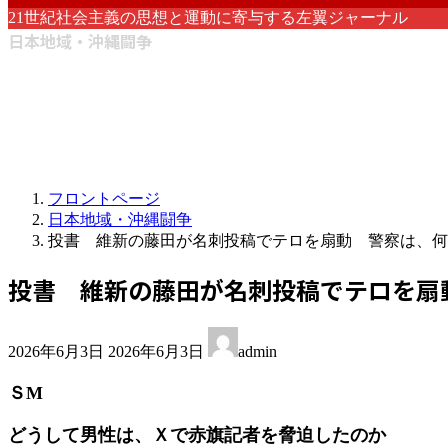
21世紀社会主義の思想と運動に寄与する左翼ジャーナル
日本地域・沖縄闘争
フロントページ
日本地域・沖縄闘争
投書 維新の藤田が名刺投稿でテロを扇動 警察は、何
投書 維新の藤田が名刺投稿でテロを扇
最
2026年6月3日
2026年6月3日
admin
終
更
ＳМ
新
日
どうして男性は、Ｘで赤旗記者を脅迫したのか
時