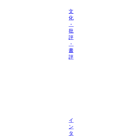
文
化
・
批
評
・
書
評
イ
ン
タ