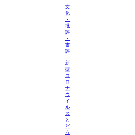
文
化
・
批
評
・
書
評
新
型
コ
ロ
ナ
ウ
イ
ル
ス
と
ど
う