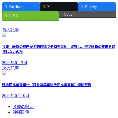
Facebook
X
Bluesky
Copy
LINE
前の記事
投書 維新の藤田が名刺投稿でテロを扇動 警察は、何で維新の藤田を逮
捕しないのか
2026年6月3日
次の記事
鴨志田祐美弁護士（日弁連再審法改正推進室長）特別報告
2026年6月10日
各地の闘い
沖縄闘争