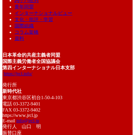
内ゲバ批判
青年同盟
インターナショナルビュー
文化・批評・学習
国際組織
コラム架橋
資料
日本革命的共産主義者同盟
国際主義労働者全国協議会
第四インターナショナル日本支部
https://jrcl.info/
発行所
新時代社
東京都渋谷区初台1-50-4-103
電話 03-3372-9401
FAX 03-3372-9402
https://www.jrcl.jp
E-mail
info@jrcl.jp
発行人 山口 明
振替口座