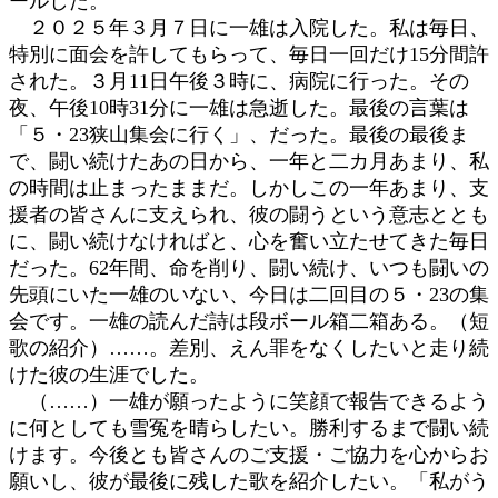
ールした。
２０２５年３月７日に一雄は入院した。私は毎日、
特別に面会を許してもらって、毎日一回だけ15分間許
された。３月11日午後３時に、病院に行った。その
夜、午後10時31分に一雄は急逝した。最後の言葉は
「５・23狭山集会に行く」、だった。最後の最後ま
で、闘い続けたあの日から、一年と二カ月あまり、私
の時間は止まったままだ。しかしこの一年あまり、支
援者の皆さんに支えられ、彼の闘うという意志ととも
に、闘い続けなければと、心を奮い立たせてきた毎日
だった。62年間、命を削り、闘い続け、いつも闘いの
先頭にいた一雄のいない、今日は二回目の５・23の集
会です。一雄の読んだ詩は段ボール箱二箱ある。（短
歌の紹介）……。差別、えん罪をなくしたいと走り続
けた彼の生涯でした。
（……）一雄が願ったように笑顔で報告できるよう
に何としても雪冤を晴らしたい。勝利するまで闘い続
けます。今後とも皆さんのご支援・ご協力を心からお
願いし、彼が最後に残した歌を紹介したい。「私がう