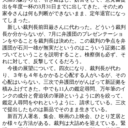
出を年度一杯の3月31日までに出してきた。そのため
家令さんは何も判断ができないまま、定年退官になっ
てしまった。
新しい裁判長前田巌さんに代わった。どういう裁判
長か分からないが、7月に弁護団のプレゼンテーショ
ンをやることを裁判長は決めた。この裁判の争点を弁
護団が石川一雄が無実だというのはこういう証拠に基
づいてということを説明すること。検察側も必ず、そ
れに対して、反撃してくるだろう。
今後の展望について。四次になり、裁判長が代わ
り、３年も４年もかかると心配する人がいるが、その
心配はいらない。三次で弁護団ががんばって新証拠を
積み上げてきた。中でも11人の鑑定尋問、万年筆のイ
ンクの成分と脅迫状の筆跡というように的を絞って、
鑑定人尋問をやれというように、請求している。三次
で提出したものは新品でそのまま生きている。
新百万人署名、集会、映画の上映会、ひとり芝居と
か様々な方法がある。裁判は大詰めを迎えている。緊