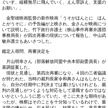
ぐいす、縦横無尽に飛んでいく、えん罪訴え、支援の
お願い」。
金聖雄映画監督の新作映画「うそがほんとに ほん
とがうそに」の予告編が上映され、金さんが映画につ
いて説明した。竹下政行弁護士（狭山事件再審弁護団
事務局長）が四次再審の現状について報告し、中山武
敏弁護士もあいさつした。
鑑定人尋問、再審決定を
片山明幸さん（部落解放同盟中央本部副委員長）が
基調提案した。
現状と見通し、第四次再審になり、４回の三者協議
が持たれた。当時の裁判長家令和典さんはもしかした
ら、自分の任期中に判決までは書けないけれども、裁
判の見通しがつくような対応をして退職するのではな
いかというふうに思っていた。そこに大きな期待があ
ったが、検察はそのことを十分知っているわけで、最
大限の嫌がらせ、引き延ばし、妨害をして、意見書提