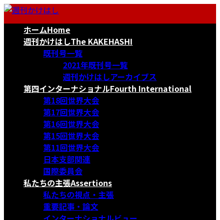
コ
ナ
ン
ビ
ホーム
Home
テ
ゲ
ン
ー
週刊かけはし
The KAKEHASHI
ツ
シ
既刊号一覧
へ
ョ
2021年既刊号一覧
ス
ン
週刊かけはしアーカイブス
キ
に
第四インターナショナル
Fourth International
ッ
移
第18回世界大会
プ
動
第17回世界大会
第16回世界大会
第15回世界大会
第11回世界大会
日本支部関連
国際委員会
私たちの主張
Assertions
私たちの視点・主張
重要記事・論文
インターナショナルビュー