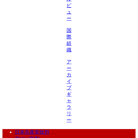
ビ
ュ
ー
国
際
組
織
ア
ー
カ
イ
ブ
ギ
ャ
ラ
リ
ー
日本共産党批判