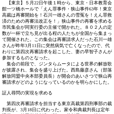
【東京】５月22日午後１時から、東京・日本教育会
:
館一ツ橋ホールで「えん罪事件・狭山事件63年！東京
高裁は再審開始を！石川一雄さんの雪冤を！えん罪救
済のための再審法改正を！」狭山事件の再審を求める
市民集会が同実行委の主催で開かれた。８０２人の定
数が一杯で立ち見が出る程の人たちが全国から集まっ
て開催された。この集会は再審請求人だった石川一雄
さんが昨年3月11日に突然病気で亡くなったので、代
わりに第四次再審請求を起こした、妻の早智子さんが
参加するものとなった。
集会の前段で、ジンタらムータによる世界の解放歌
が披露され、集会を盛り上げた。西島藤彦さん（部落
解放同盟中央本部委員長）が開会のあいさつで狭山再
審請求がどのようになっているのかを明らかにした。
証人尋問の実現を求める
第四次再審請求を担当する東京高裁第四刑事部の裁
判長が、3月18日に代わった。家令和典裁判長は定年