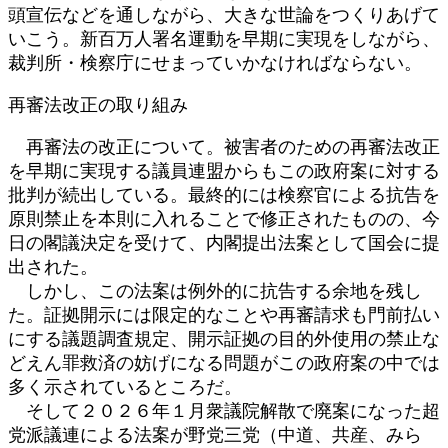
頭宣伝などを通しながら、大きな世論をつくりあげて
いこう。新百万人署名運動を早期に実現をしながら、
裁判所・検察庁にせまっていかなければならない。
再審法改正の取り組み
再審法の改正について。被害者のための再審法改正
を早期に実現する議員連盟からもこの政府案に対する
批判が続出している。最終的には検察官による抗告を
原則禁止を本則に入れることで修正されたものの、今
日の閣議決定を受けて、内閣提出法案として国会に提
出された。
しかし、この法案は例外的に抗告する余地を残し
た。証拠開示には限定的なことや再審請求も門前払い
にする議題調査規定、開示証拠の目的外使用の禁止な
どえん罪救済の妨げになる問題がこの政府案の中では
多く示されているところだ。
そして２０２６年１月衆議院解散で廃案になった超
党派議連による法案が野党三党（中道、共産、みら