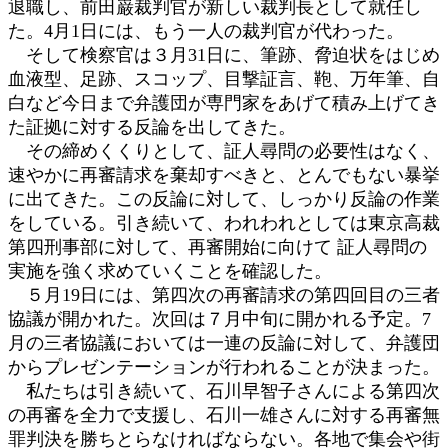
退職し、前田巌裁判官が新しい裁判長として就任し
た。4月1日には、もう一人の裁判官が代わった。
そして検察官は３月31日に、筆跡、脅迫状をはじめ
血液型、足跡、スコップ、目撃証言、鞄、万年筆、自
白など今日まで弁護団が専門家をあげて積み上げてき
た証拠に対する反論を出してきた。
その締めくくりとして、証人尋問の必要性はなく、
速やかに再審請求を棄却すべきと、とんでもない暴挙
に出てきた。この反論に対して、しっかり反論の作業
をしている。引き続いて、われわれとしては東京高裁
第四刑事部に対して、再審開始に向けて 証人尋問の
実施を強く求めていくことを確認した。
５月19日には、第四次の再審請求の第四回目の三者
協議が開かれた。次回は７月中旬に開かれる予定。7
月の三者協議においては一連の反論に対して、弁護団
からプレゼンテーションが行われることが決まった。
私たちは引き続いて、石川早智子さんによる第四次
の再審を全力で支援し、石川一雄さんに対する再審無
罪判決を勝ちとらなければならない。各地で集会や街