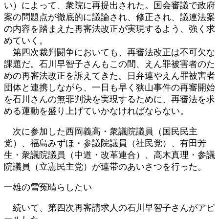
い）によって、衆院に再提出された。国会審議で政府
案の問題点が徹底的に議論され、修正され、議連法案
の内容を踏まえた再審法改正が実現するよう、強く求
めていく。
第四次裁判闘争においても、再審法改正は不可欠な
課題だ。石川早智子さんもこの間、えん罪被害者のた
めの再審法改正を訴えてきた。日弁連やえん罪被害者
団体と連携しながら、一日も早く狭山事件の再審開始
を石川さんの無罪判決を実現するために、再審法を求
める運動を盛り上げていかなければならない。
次に参加した西岡義高・衆議院議員（国民民主
党）、福島みずほ・参議院議員（社民党）、有田芳
生・衆議院議員（中道・改革連合）、高木真理・参議
院議員（立憲民主党）が連帯のあいさつを行った。
一雄の雪冤晴らしたい
続いて、第四次再審請求人の石川早智子さんがアピ