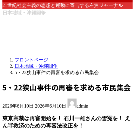
21世紀社会主義の思想と運動に寄与する左翼ジャーナル
日本地域・沖縄闘争
フロントページ
日本地域・沖縄闘争
5・22狭山事件の再審を求める市民集会
5・22狭山事件の再審を求める市民集会
最
2026年6月10日
2026年6月10日
admin
終
更
東京高裁は再審開始を！ 石川一雄さんの雪冤を！ え
新
ん罪救済のための再審法改正を！
日
時