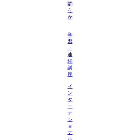
闘
う
か
学
習
・
連
続
講
座
イ
ン
タ
ー
ナ
シ
ョ
ナ
ル