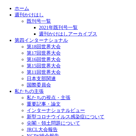
ホーム
週刊かけはし
既刊号一覧
2021年既刊号一覧
週刊かけはしアーカイブス
第四インターナショナル
第18回世界大会
第17回世界大会
第16回世界大会
第15回世界大会
第11回世界大会
日本支部関連
国際委員会
私たちの主張
私たちの視点・主張
重要記事・論文
インターナショナルビュー
新型コロナウイルス感染症について
尖閣・領土問題について
JRCL大会報告
NCIW総会報告