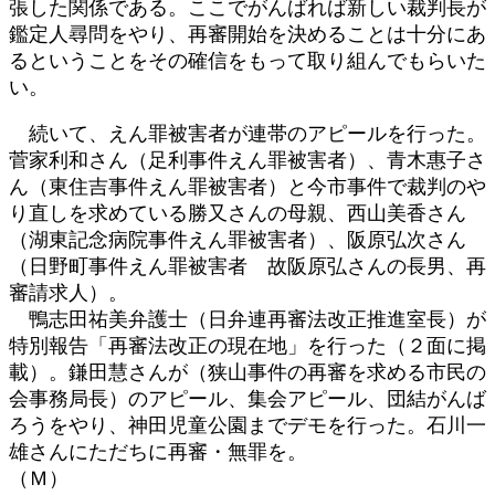
張した関係である。ここでがんばれば新しい裁判長が
鑑定人尋問をやり、再審開始を決めることは十分にあ
るということをその確信をもって取り組んでもらいた
い。
続いて、えん罪被害者が連帯のアピールを行った。
菅家利和さん（足利事件えん罪被害者）、青木惠子さ
ん（東住吉事件えん罪被害者）と今市事件で裁判のや
り直しを求めている勝又さんの母親、西山美香さん
（湖東記念病院事件えん罪被害者）、阪原弘次さん
（日野町事件えん罪被害者 故阪原弘さんの長男、再
審請求人）。
鴨志田祐美弁護士（日弁連再審法改正推進室長）が
特別報告「再審法改正の現在地」を行った（２面に掲
載）。鎌田慧さんが（狭山事件の再審を求める市民の
会事務局長）のアピール、集会アピール、団結がんば
ろうをやり、神田児童公園までデモを行った。石川一
雄さんにただちに再審・無罪を。
（Ｍ）