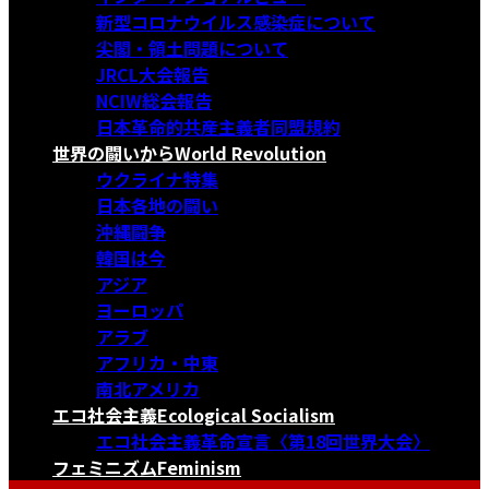
新型コロナウイルス感染症について
尖閣・領土問題について
JRCL大会報告
NCIW総会報告
日本革命的共産主義者同盟規約
世界の闘いから
World Revolution
ウクライナ特集
日本各地の闘い
沖縄闘争
韓国は今
アジア
ヨーロッパ
アラブ
アフリカ・中東
南北アメリカ
エコ社会主義
Ecological Socialism
エコ社会主義革命宣言〈第18回世界大会〉
フェミニズム
Feminism