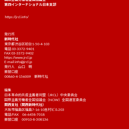
第四インターナショナル日本支部
https://jrcl.info/
発行所
新時代社
東京都渋谷区初台1-50-4-103
電話 03-3372-9401
FAX 03-3372-9402
https://www.jrcl.jp
E-mail
info@jrcl.jp
発行人 山口 明
振替口座
00860-4-156009 新時代社
編集
日本革命的共産主義者同盟（JRCL）中央委員会
国際主義労働者全国協議会（NCIW）全国運営委員会
関西支社（関西新時代社）
大阪市福島区福島7-16-10吉村ビル203
電話/FAX 06-6458-7018
振替口座 00910-8-308136