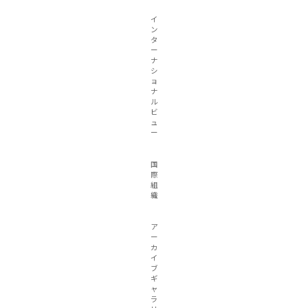
イ
ン
タ
ー
ナ
シ
ョ
ナ
ル
ビ
ュ
ー
国
際
組
織
ア
ー
カ
イ
ブ
ギ
ャ
ラ