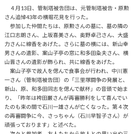
時
４月13日、管制塔被告団は、元管制塔被告・原勲
:
さん追悼43年の横堀花見を行った。
参加した仲間たちは、原勲さんの墓に、墓の隣の
江口志朗さん、上坂喜美さん、奥野卓己さん、大盛
力さんに線香をあげた。さらに墓の横には、新山幸
男さんの遺影、案山子亭の窓に和多田粂夫さん、横
山晋さんの遺影が飾られ、共に線香をあげた。
案山子亭で故人を偲んで食事会が行われ、中川憲
一さん（管制塔被告団）の「三里塚闘争の発展と、
新山、原、和多田同志を偲んで献杯」の音頭で始ま
り、「昨年は袴田巌さんが再審勝利をして喜んでい
たのも束の間で石川一雄さんが亡くなった。第４次
の再審闘争に今、さっちゃん（石川早智子さん）が
頑張っております」と述べた。
次々と参加者、友人たちから故人との思い出や三