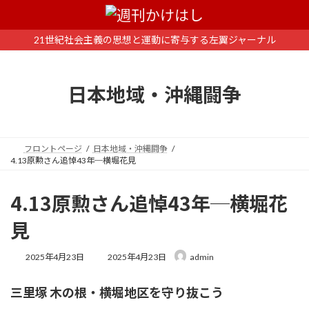
コ
ナ
ン
ビ
テ
ゲ
21世紀社会主義の思想と運動に寄与する左翼ジャーナル
ン
ー
ツ
シ
へ
ョ
日本地域・沖縄闘争
ス
ン
キ
に
ッ
移
プ
動
フロントページ
日本地域・沖縄闘争
4.13原勲さん追悼43年─横堀花見
4.13原勲さん追悼43年─横堀花
見
最
2025年4月23日
2025年4月23日
admin
終
更
三里塚 木の根・横堀地区を守り抜こう
新
日