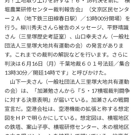
対！土地取り上げを許すな！６・16判決を前に 横
堀農業研修センター裁判報告会』（文京区民センタ
ー２Ａ（地下鉄三田線春日駅）／13時00分開場）を
行う。柳川秀夫さんら被告のメッセージ、平野靖識
さん（三里塚歴史考証室）、山口幸夫さん（一般社
団法人三里塚大地共有運動の会）の発言がありま
す。これまでの裁判の解説などを行います。さらに
判決は６月16日（月）千葉地裁６０１号法廷／集合
13時30分／開廷14時です」と呼びかけた。
山下一夫さん（一般社団法人三里塚大地共有運動
の会）は、「加瀬勉さんから『５・17横堀裁判闘争
に対する決意表明』が届いている。加瀬さんの戦闘
宣言だ。空港会社は、空港機能の拡張と称する想定
図をＨＰで明らかにしている。想定図は、横堀地区
の鉄塔、案山子亭、横堀研修センター、木の根地区