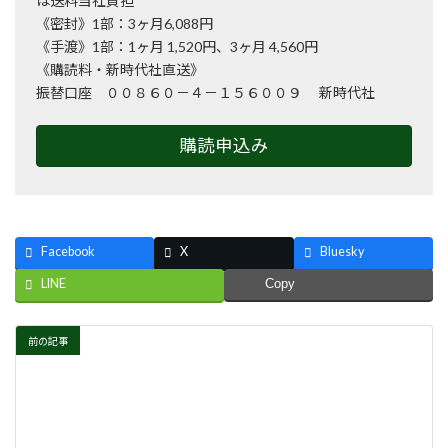
は送料当社負担
《密封》1部：3ヶ月6,088円
《手渡》1部：1ヶ月 1,520円、3ヶ月 4,560円
《購読料・新時代社直送》
振替口座 ００８６０－４－１５６００９ 新時代社
購読申込み
Facebook
X
Bluesky
LINE
Copy
前の記事