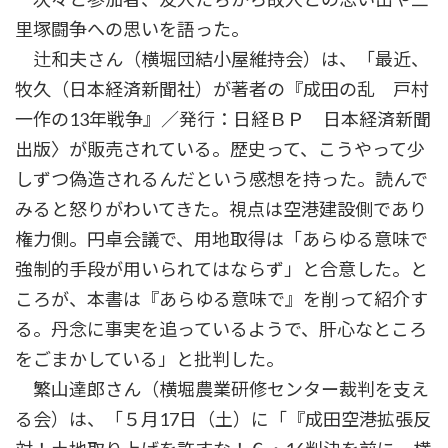
里塚闘争への思いを語った。
辻和夫さん（横堀団結小屋維持会）は、「最近、
牧久（日本経済新聞社）が著者の『成田の乱 戸村
一作の13年戦争』／発行：日経ＢＰ 日本経済新聞
出版〉が販売されている。歴史って、こうやって少
しずつ偽造されるんだという感想を持った。読んで
みると怒りがわいてきた。視点は空港建設側であり
権力側。円卓会議で、用地取得は「あらゆる意味で
強制的手段が用いられてはならず」と合意した。と
ころが、本書は『あらゆる意味で』を削って紹介す
る。丹念に事実を追っているようで、肝心なところ
をごまかしている」と批判した。
繁山達郎さん（横堀農業研修センター裁判を支え
る会）は、「５月17日（土）に「『成田空港拡張反