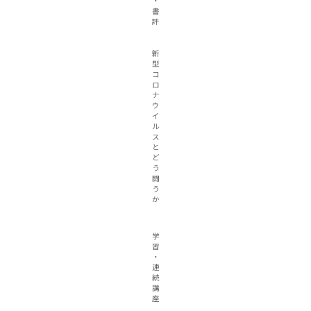
・
書
評
新
型
コ
ロ
ナ
ウ
イ
ル
ス
と
ど
う
闘
う
か
学
習
・
連
続
講
座