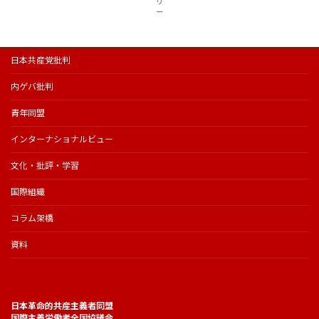
リ
ー
日本共産党批判
内ゲバ批判
青年同盟
インターナショナルビュー
文化・批評・学習
国際組織
コラム架橋
資料
日本革命的共産主義者同盟
国際主義労働者全国協議会