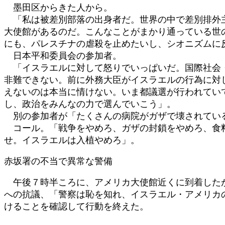
墨田区からきた人から。
「私は被差別部落の出身者だ。世界の中で差別排外主
大使館があるのだ。こんなことがまかり通っている世
にも、パレスチナの虐殺を止めたいし、シオニズムに
日本平和委員会の参加者。
「イスラエルに対して怒りでいっぱいだ。国際社会・
非難できない。前に外務大臣がイスラエルの行為に対
えないのは本当に情けない。いま都議選が行われてい
し、政治をみんなの力で選んでいこう」。
別の参加者が「たくさんの病院がガザで壊されている
コール。「戦争をやめろ、ガザの封鎖をやめろ、食料
せ。イスラエルは入植やめろ」。
赤坂署の不当で異常な警備
午後７時半ころに、アメリカ大使館近くに到着したが
への抗議、「警察は恥を知れ、イスラエル・アメリカ
けることを確認して行動を終えた。 （