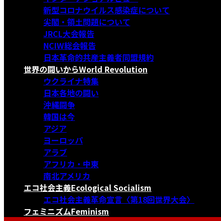
新型コロナウイルス感染症について
尖閣・領土問題について
JRCL大会報告
NCIW総会報告
日本革命的共産主義者同盟規約
世界の闘いから
World Revolution
ウクライナ特集
日本各地の闘い
沖縄闘争
韓国は今
アジア
ヨーロッパ
アラブ
アフリカ・中東
南北アメリカ
エコ社会主義
Ecological Socialism
エコ社会主義革命宣言〈第18回世界大会〉
フェミニズム
Feminism