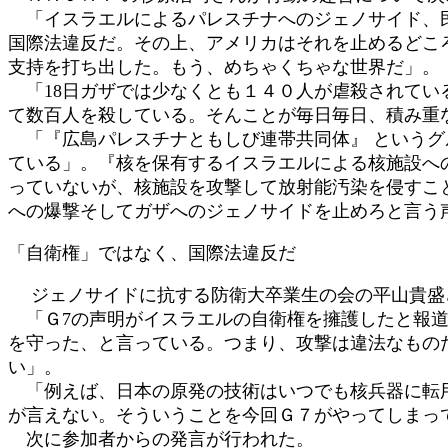
「イスラエルによるパレスチナへのジェノサイド、民
国際法違反だ。その上、アメリカはそれを止めるどこ
支持を打ち出した。もう、めちゃくちゃな世界だ」。
「18日ガザでは少なくとも１４０人が虐殺されてい
て数百人を殺している。そんことが毎日毎日、積み重
「『広島パレスチナともしび連帯共同体』 というグ
ている」。『核を保有するイスラエルによる核施設へ
っていないが、核施設を攻撃して放射能汚染を侵すこ
への爆撃そしてガザへのジェノサイドを止めろと言う
「自衛権」ではなく、国際法違反だ
ジェノサイドに抗する防衛大卒業生の会の平山貴盛
「Ｇ7の声明がイスラエルの自衛権を擁護したと報道
を守った、と言っている。つまり、攻撃は違法なもの
い」。
「例えば、日本の原発の技術はいつでも核兵器に転用
が言えない。そういうことを今回Ｇ７がやってしまっ
次に参加者からの発言が行われた。