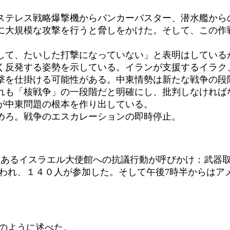
ステレス戦略爆撃機からバンカーバスター、潜水艦から
に大規模な攻撃を行うと脅しをかけた。そして、この作
て、たいした打撃になっていない」と表明はしている
く反発する姿勢を示している。イランが支援するイラク
撃を仕掛ける可能性がある。中東情勢は新たな戦争の段
も「核戦争」の一段階だと明確にし、批判しなければ
が中東問題の根本を作り出している。
やめろ。戦争のエスカレーションの即時停止。 
にあるイスラエル大使館への抗議行動が呼びかけ：武器
inによって行われ、１４０人が参加した。そして午後7時半から
のように述べた。