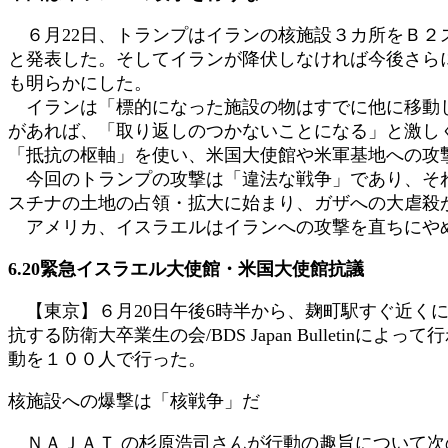
:
６月22日、トランプはイランの核施設３カ所をＢ２
と発表した。そしてイランが降伏しなければ今後さら
も明らかにした。
イランは「標的になった施設の物はすでに他に移動し
があれば、「取り返しのつかないことになる」と激し
「抵抗の枢軸」を使い、米国大使館や米軍基地への攻
今回のトランプの攻撃は「違法な戦争」であり、それ
スチナの土地の占領・拡大に始まり、ガザへの大虐殺
アメリカ、イスラエルはイランへの攻撃を直ちに
6.20緊急イスラエル大使館・米国大使館抗議
【東京】６月20日午後6時半から、麹町駅すぐ近く
抗する防衛大卒業生の会/BDS Japan Bullet
動を１００人で行った。
核施設への爆撃は「核戦争」だ
ＮＡＪＡＴ の杉原浩司さんが行動の趣旨について次