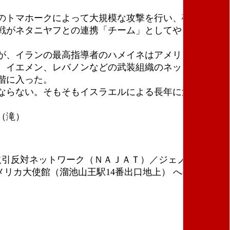
のトマホークによって大規模な攻撃を行い、破壊した
戦がネタニヤフとの連携「チーム」としてやったこと
が、イランの最高指導者のハメイネはアメリカの攻撃
、イエメン、レバノンなどの武装組織のネットワーク
階に入った。
ならない。そもそもイスラエルによる長年に渡るパレ
（滝）
取引反対ネットワーク（ＮＡＪＡＴ）／ジェノサイドに
はアメリカ大使館（溜池山王駅14番出口地上） への抗議行