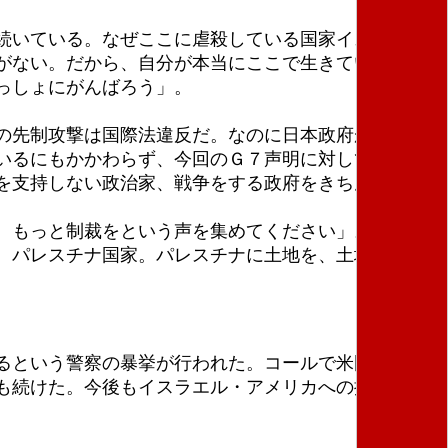
続いている。なぜここに虐殺している国家イスラエル
がない。だから、自分が本当にここで生きていくため
っしょにがんばろう」。
の先制攻撃は国際法違反だ。なのに日本政府がこれを
いるにもかかわらず、今回のＧ７声明に対して何も言
を支持しない政治家、戦争をする政府をきちんと批判
。もっと制裁をという声を集めてください」。
、パレスチナ国家。パレスチナに土地を、土地を返
るという警察の暴挙が行われた。コールで米国大使館
も続けた。今後もイスラエル・アメリカへの抗議を続