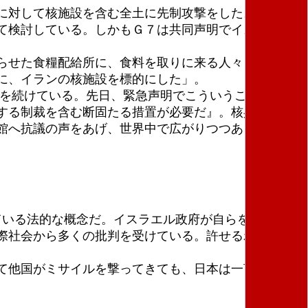
に対して核施設を含む全土に先制攻撃をした。露骨な
て検討している。しかもＧ７は共同声明でイスラエル
らせた食糧配給所に、食料を取りに来る人々を爆撃し
に、イランの核施設を標的にした」。
を続けている。先日、緊急声明でこういうことを書い
する制裁を含む断固たる措置が必要だ』。核兵器は使
館へ抗議の声をあげ、世界中で広がりつつあるイラン
ている法的な概念だ。イスラエル政府が自らを守る権利
際社会から多くの批判を受けている。許せるわけがな
て他国がミサイルを撃ってきても、日本は一言も文句