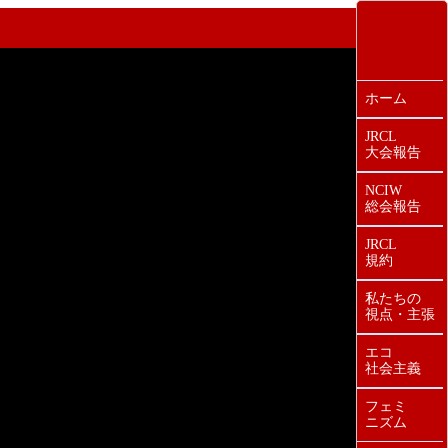
ホーム
JRCL
大会報告
NCIW
総会報告
JRCL
規約
私たちの
視点・主張
エコ
社会主義
フェミ
ニズム