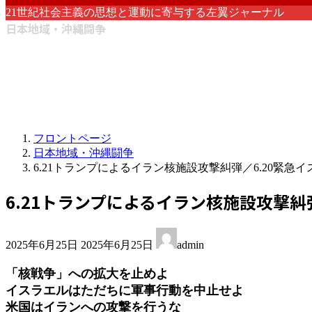
21世紀社会主義の思想と運動に寄与する左翼ジャーナル
日本地域・沖縄闘争
フロントページ
日本地域・沖縄闘争
6.21トランプによるイラン核施設攻撃糾弾／6.20緊
6.21トランプによるイラン核施設攻撃糾
最
2025年6月25日
2025年6月25日
admin
終
更
「核戦争」への拡大を止めよ
新
イスラエルはただちに軍事行動を中止せよ
日
米国はイランへの攻撃を行うな
時