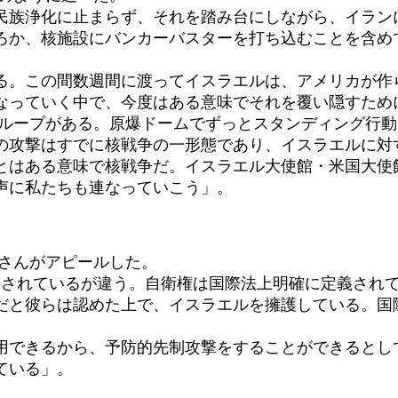
族浄化に止まらず、それを踏み台にしながら、イラン
ろか、核施設にバンカーバスターを打ち込むことを含め
る。この間数週間に渡ってイスラエルは、アメリカが作
なっていく中で、今度はある意味でそれを覆い隠すため
ループがある。原爆ドームでずっとスタンディング行動
の攻撃はすでに核戦争の一形態であり、イスラエルに対
とはある意味で核戦争だ。イスラエル大使館・米国大使
声に私たちも連なっていこう」。
さんがアピールした。
されているが違う。自衛権は国際法上明確に定義され
だと彼らは認めた上で、イスラエルを擁護している。国
できるから、予防的先制攻撃をすることができるとし
ている」。