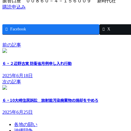
振替口座 ００８６０－４－１５６００９ 新時代社
購読申込み
Facebook
X
前の記事
６・２辺野古実 防衛省月例申し入れ行動
2025年6月18日
次の記事
６・10大崎住民訴訟 放射能汚染廃棄物の焼却をやめろ
2025年6月25日
各地の闘い
沖縄闘争