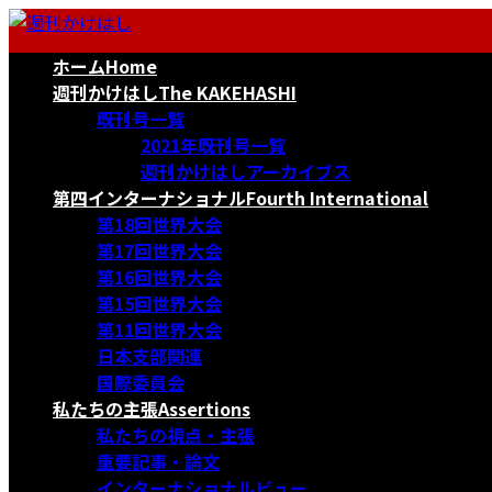
コ
ナ
ン
ビ
ホーム
Home
テ
ゲ
ン
ー
週刊かけはし
The KAKEHASHI
ツ
シ
既刊号一覧
へ
ョ
2021年既刊号一覧
ス
ン
週刊かけはしアーカイブス
キ
に
第四インターナショナル
Fourth International
ッ
移
第18回世界大会
プ
動
第17回世界大会
第16回世界大会
第15回世界大会
第11回世界大会
日本支部関連
国際委員会
私たちの主張
Assertions
私たちの視点・主張
重要記事・論文
インターナショナルビュー