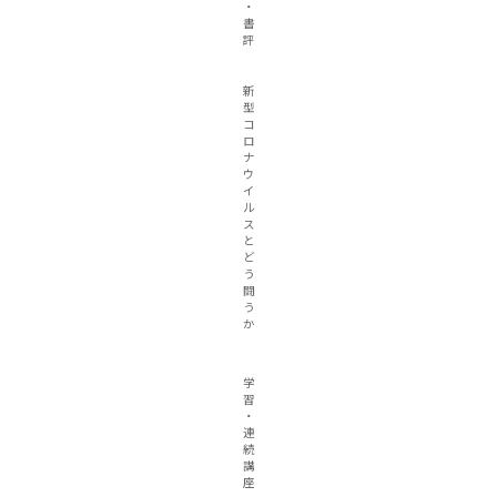
・
書
評
新
型
コ
ロ
ナ
ウ
イ
ル
ス
と
ど
う
闘
う
か
学
習
・
連
続
講
座