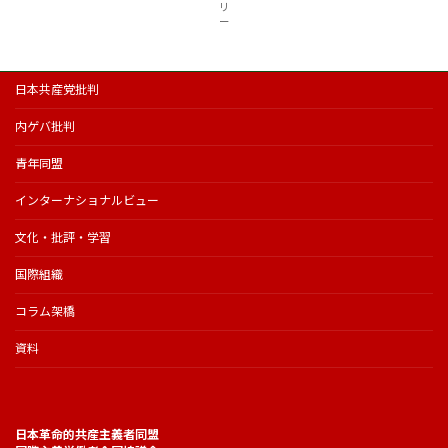
リ
ー
日本共産党批判
内ゲバ批判
青年同盟
インターナショナルビュー
文化・批評・学習
国際組織
コラム架橋
資料
日本革命的共産主義者同盟