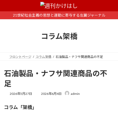
コ
ナ
ン
ビ
テ
ゲ
21世紀社会主義の思想と運動に寄与する左翼ジャーナル
ン
ー
ツ
シ
へ
ョ
コラム架橋
ス
ン
キ
に
ッ
移
プ
動
フロントページ
コラム架橋
石油製品・ナフサ関連商品の不足
石油製品・ナフサ関連商品の不
足
最
2026年5月27日
2026年6月4日
admin
終
更
コラム「架橋」
新
日
時