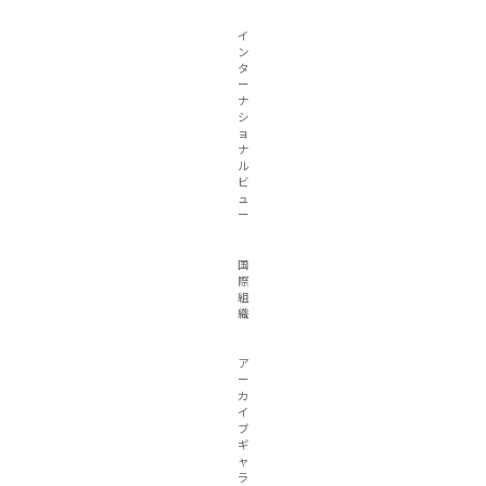
イ
ン
タ
ー
ナ
シ
ョ
ナ
ル
ビ
ュ
ー
国
際
組
織
ア
ー
カ
イ
ブ
ギ
ャ
ラ