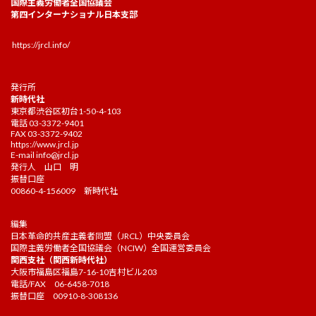
国際主義労働者全国協議会
第四インターナショナル日本支部
https://jrcl.info/
発行所
新時代社
東京都渋谷区初台1-50-4-103
電話 03-3372-9401
FAX 03-3372-9402
https://www.jrcl.jp
E-mail
info@jrcl.jp
発行人 山口 明
振替口座
00860-4-156009 新時代社
編集
日本革命的共産主義者同盟（JRCL）中央委員会
国際主義労働者全国協議会（NCIW）全国運営委員会
関西支社（関西新時代社）
大阪市福島区福島7-16-10吉村ビル203
電話/FAX 06-6458-7018
振替口座 00910-8-308136