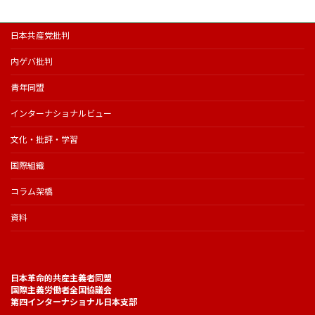
日本共産党批判
内ゲバ批判
青年同盟
インターナショナルビュー
文化・批評・学習
国際組織
コラム架橋
資料
日本革命的共産主義者同盟
国際主義労働者全国協議会
第四インターナショナル日本支部