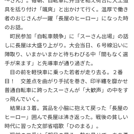
～さん」。毎朝、自転車に弁当を結え荷台に大工道
具を括り付け「颯爽」と出かけて行く。温厚で働き
者のおじさんが一躍「長屋のヒーロー」になった時
のお話。
町民参加「自転車競争」に「スーさん出場」の話
しに長屋は大盛り上がり。大会当日、６号線沿いに
陣取り、いまかいまかと待ちわびる中「間もなく選
手が来ます」と先導車が通り過ぎた。
目の前を軽快車に乗った若者が走り去る。２番
目！ 交差点を曲がり手拭を巻き、印半纏を靡かせ
普通自転車に跨ったスーさんが「大歓声」の中をす
っ飛んでいく。
結果は３着。賞品を小脇に抱えて戻った「長屋の
ヒーロー」囲んで長屋は沸き返った。戦後の貧しい
時代に習った文部省唱歌「ひのまる」。