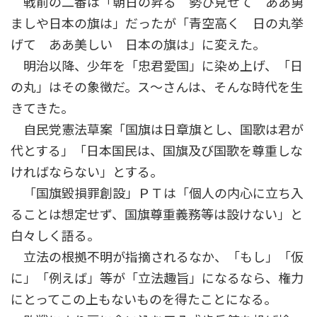
戦前の二番は「朝日の昇る 勢ひ見せて ああ勇
ましや日本の旗は」だったが「青空高く 日の丸挙
げて ああ美しい 日本の旗は」に変えた。
明治以降、少年を「忠君愛国」に染め上げ、「日
の丸」はその象徴だ。ス～さんは、そんな時代を生
きてきた。
自民党憲法草案「国旗は日章旗とし、国歌は君が
代とする」「日本国民は、国旗及び国歌を尊重しな
ければならない」とする。
「国旗毀損罪創設」ＰＴは「個人の内心に立ち入
ることは想定せず、国旗尊重義務等は設けない」と
白々しく語る。
立法の根拠不明が指摘されるなか、「もし」「仮
に」「例えば」等が「立法趣旨」になるなら、権力
にとってこの上もないものを得たことになる。