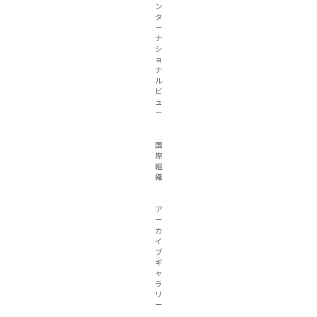
ン
タ
ー
ナ
シ
ョ
ナ
ル
ビ
ュ
ー
国
際
組
織
ア
ー
カ
イ
ブ
ギ
ャ
ラ
リ
ー