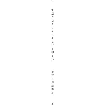
新
型
コ
ロ
ナ
ウ
イ
ル
ス
と
ど
う
闘
う
か
学
習
・
連
続
講
座
イ