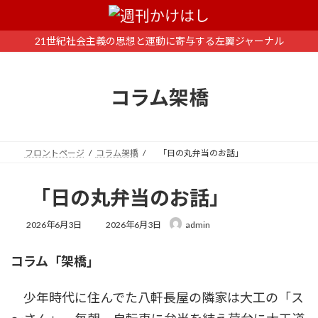
コ
ナ
ン
ビ
テ
ゲ
21世紀社会主義の思想と運動に寄与する左翼ジャーナル
ン
ー
ツ
シ
へ
ョ
コラム架橋
ス
ン
キ
に
ッ
移
プ
動
フロントページ
コラム架橋
「日の丸弁当のお話」
「日の丸弁当のお話」
最
2026年6月3日
2026年6月3日
admin
終
更
コラム「架橋」
新
日
時
少年時代に住んでた八軒長屋の隣家は大工の「ス
: