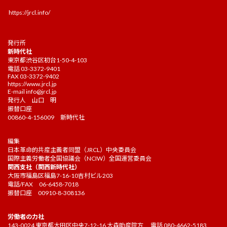
https://jrcl.info/
発行所
新時代社
東京都渋谷区初台1-50-4-103
電話 03-3372-9401
FAX 03-3372-9402
https://www.jrcl.jp
E-mail
info@jrcl.jp
発行人 山口 明
振替口座
00860-4-156009 新時代社
編集
日本革命的共産主義者同盟（JRCL）中央委員会
国際主義労働者全国協議会（NCIW）全国運営委員会
関西支社（関西新時代社）
大阪市福島区福島7-16-10吉村ビル203
電話/FAX 06-6458-7018
振替口座 00910-8-308136
労働者の力社
143-0024 東京都大田区中央7-12-16 大森助産院方 電話 080-4662-5183