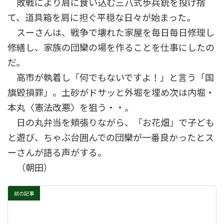
敗戦により肩に食い込む三八式歩兵銃を投げ捨
て、道具箱を肩に担ぐ平穏な日々が始まった。
スーさんは、戦争で壊れた家屋を毎日毎日修理し
修繕し、家族の団欒の場を作ることを仕事にしたの
だ。
高市が執着し「何でもないですよ！」と言う「国
旗毀損罪」。土砂がドサッと外堀を埋め次は内堀・
本丸〈憲法改悪〉を狙う・・。
日の丸弁当を頬張りながら、「お花畑」で子ども
と遊び、ちゃぶ台囲んでの団欒が一番良かったとス
ーさんが語る声がする。
（朝田）
前の記事