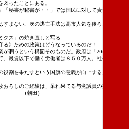
を図ったことにある。
」「秘書が秘書が・・」では国民に対して責任を果た
はすまない。次の逃亡手法は高市人気を後ろ盾に「も
ミクス」の焼き直しと写る。
守る》ための政策はどうなっているのだ！
が潤うという構図そのものだ。政府は「20年代 最
行、最賃以下で働く労働者は８５０万人。社会を蝕む
の役割を果たすという国旗の意義が向上する」「愛国
枚おろしのご経験は」呆れ果てる与党議員の委員会質
どけ‼ （朝田）