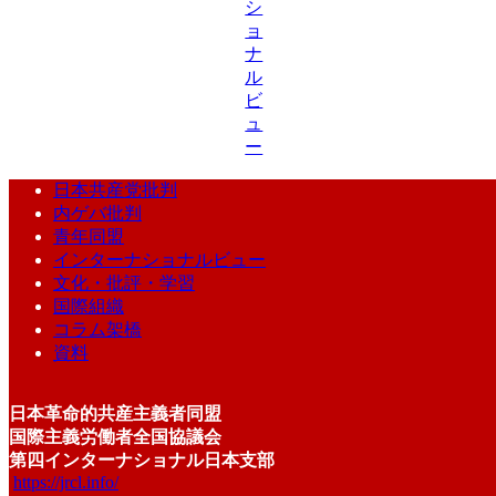
シ
ョ
ナ
ル
ビ
ュ
ー
日本共産党批判
内ゲバ批判
青年同盟
インターナショナルビュー
文化・批評・学習
国際組織
コラム架橋
資料
日本革命的共産主義者同盟
国際主義労働者全国協議会
第四インターナショナル日本支部
https://jrcl.info/