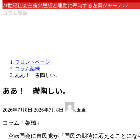
21世紀社会主義の思想と運動に寄与する左翼ジャーナル
コラム架橋
フロントページ
コラム架橋
ああ！ 鬱陶しい。
ああ！ 鬱陶しい。
最
2026年7月8日
2026年7月8日
admin
終
更
コラム「架橋」
新
日
空転国会に自民党が「国民の期待に応えることになら
時