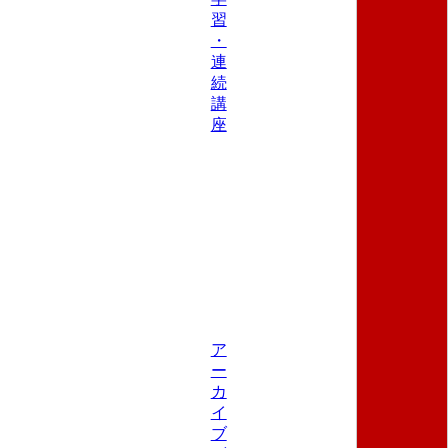
習
・
連
続
講
座
ア
ー
カ
イ
ブ