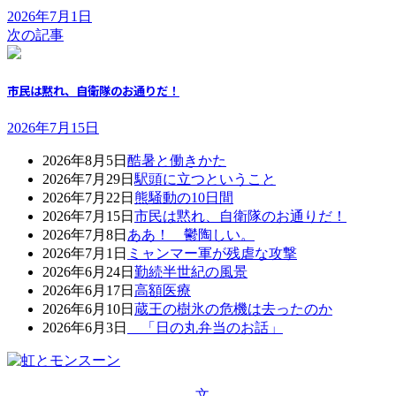
2026年7月1日
次の記事
市民は黙れ、自衛隊のお通りだ！
2026年7月15日
2026年8月5日
酷暑と働きかた
2026年7月29日
駅頭に立つということ
2026年7月22日
熊騒動の10日間
2026年7月15日
市民は黙れ、自衛隊のお通りだ！
2026年7月8日
ああ！ 鬱陶しい。
2026年7月1日
ミャンマー軍が残虐な攻撃
2026年6月24日
勤続半世紀の風景
2026年6月17日
高額医療
2026年6月10日
蔵王の樹氷の危機は去ったのか
2026年6月3日
「日の丸弁当のお話」
文