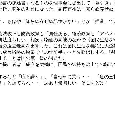
秘書の陳述書」なるものを理事会に提出して「幕引き」
権力闘争の舞台になった。高市首相は「知らぬ存ぜぬ
。もはや「知らぬ存ぜぬ記憶がない」とか「捏造」で
法改正も防衛政策も「責任ある」経済政策も「アベノ
法度らしい。相次ぐ物価の高騰のなかで《国民生活を
続の過去最高を更新した。これは国民生活を犠牲に大企業
し成長戦略の原案で「30年前半」へと先延ばしする。現
することは国の第一級の課題だ。
提出者は「成立を契機に、国民の気持ちの上での統合
るなど「喧々諤々」。「自転車に乗り・・」「魚の三
セィ！」と煽てられ・・。ああ！鬱陶しい。そこを