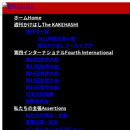
コ
ナ
ン
ビ
ホーム
Home
テ
ゲ
ン
ー
週刊かけはし
The KAKEHASHI
ツ
シ
既刊号一覧
へ
ョ
2021年既刊号一覧
ス
ン
週刊かけはしアーカイブス
キ
に
第四インターナショナル
Fourth International
ッ
移
第18回世界大会
プ
動
第17回世界大会
第16回世界大会
第15回世界大会
第11回世界大会
日本支部関連
国際委員会
私たちの主張
Assertions
私たちの視点・主張
重要記事・論文
インターナショナルビュー