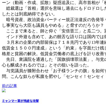
ーン（動画・作成、拡散）疑惑追及に、高市首相が「
:
総裁選は「首相」選択を意味し過去にもドロドロした
したとは到底納得できない。
暗号資産、政治資金パーティー規正法違反の告発等々
し事実なら大臣も議員もやめる」と脅すのだろうか？
ここまで来ると、師と仰ぐ「安倍晋三」と瓜二つ。憲
インド外遊も含めて、あの饒舌な語り口は国内では御
３月末の企業の内部留保は７１８兆円であり13年連
低賃金１５００円達成」という「約束」を字面だけ残
格差と貧困の解決。低賃金労働者の底上げを計り改善
先日、衆議院を通過した「国旗損壊罪法案」。与党の
心も醸成されるのでは」とその狙いを語った。
与党議員が膝附合わせ「お子様ランチの旗」を如何す
問。こんな奴らが私腹を肥やし「センセィ！セン
前の記事
ミャンマー軍が残虐な攻撃