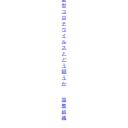
型
コ
ロ
ナ
ウ
イ
ル
ス
と
ど
う
闘
う
か
国
際
組
織