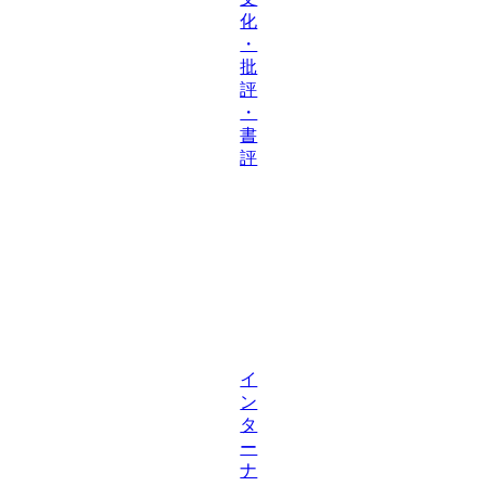
化
・
批
評
・
書
評
イ
ン
タ
ー
ナ