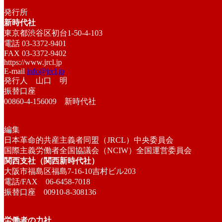
発行所
新時代社
東京都渋谷区初台1-50-4-103
電話 03-3372-9401
FAX 03-3372-9402
https://www.jrcl.jp
E-mail
info@jrcl.jp
発行人 山口 明
振替口座
00860-4-156009 新時代社
編集
日本革命的共産主義者同盟（JRCL）中央委員会
国際主義労働者全国協議会（NCIW）全国運営委員会
関西支社（関西新時代社）
大阪市福島区福島7-16-10吉村ビル203
電話/FAX 06-6458-7018
振替口座 00910-8-308136
労働者の力社