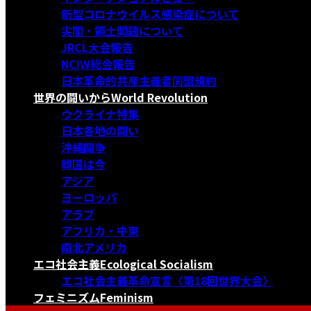
新型コロナウイルス感染症について
尖閣・領土問題について
JRCL大会報告
NCIW総会報告
日本革命的共産主義者同盟規約
世界の闘いから
World Revolution
ウクライナ特集
日本各地の闘い
沖縄闘争
韓国は今
アジア
ヨーロッパ
アラブ
アフリカ・中東
南北アメリカ
エコ社会主義
Ecological Socialism
エコ社会主義革命宣言〈第18回世界大会〉
フェミニズム
Feminism