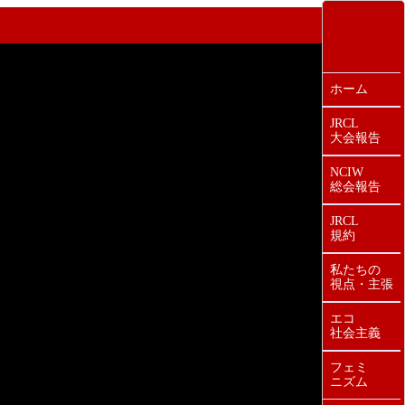
ホーム
JRCL
大会報告
NCIW
総会報告
JRCL
規約
私たちの
視点・主張
エコ
社会主義
フェミ
ニズム